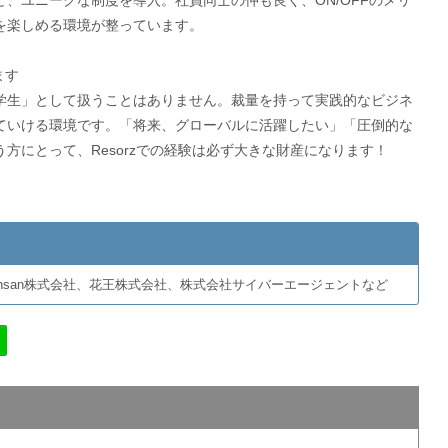
、ユニークな制度を導入。社員同士の仲も良く、ON/OFFのメリ
を楽しめる環境が整っています。
ます
学生」として扱うことはありません。裁量を持って実践的なビジネ
ていける環境です。「将来、グローバルに活躍したい」「圧倒的な
方にとって、Resorzでの経験は必ず大きな財産になります！
Sansan株式会社、花王株式会社、株式会社サイバーエージェントなど