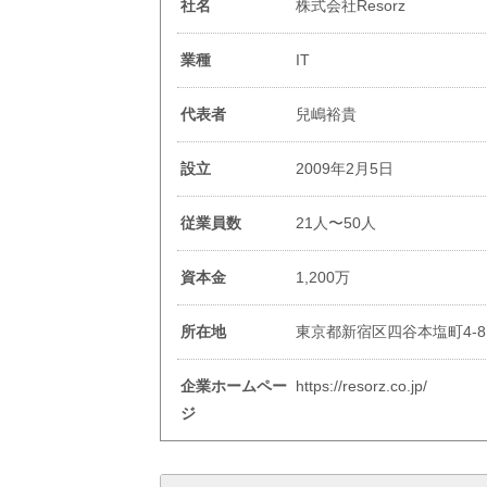
社名
株式会社Resorz
業種
IT
代表者
兒嶋裕貴
設立
2009年2月5日
従業員数
21人〜50人
資本金
1,200万
所在地
東京都新宿区四谷本塩町4-8
企業ホームペー
https://resorz.co.jp/
ジ