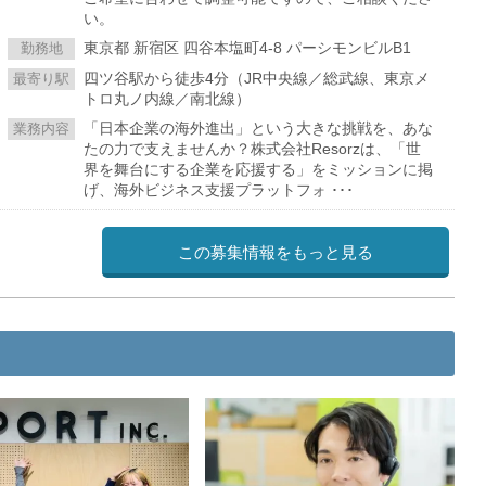
い。
東京都 新宿区 四谷本塩町4-8 パーシモンビルB1
勤務地
四ツ谷駅から徒歩4分（JR中央線／総武線、東京メ
最寄り駅
トロ丸ノ内線／南北線）
「日本企業の海外進出」という大きな挑戦を、あな
業務内容
たの力で支えませんか？株式会社Resorzは、「世
界を舞台にする企業を応援する」をミッションに掲
げ、海外ビジネス支援プラットフォ ･･･
この募集情報をもっと見る