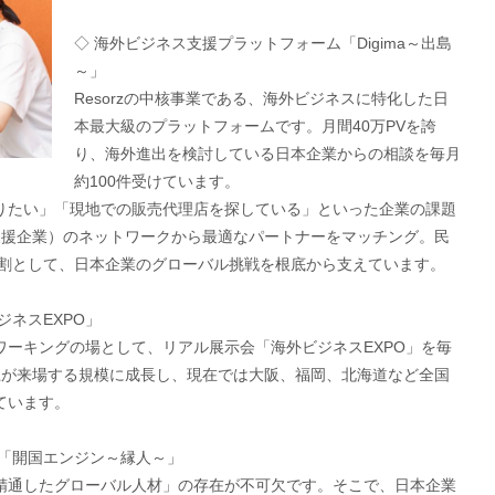
◇ 海外ビジネス支援プラットフォーム「Digima～出島
～」
Resorzの中核事業である、海外ビジネスに特化した日
本最大級のプラットフォームです。月間40万PVを誇
り、海外進出を検討している日本企業からの相談を毎月
約100件受けています。
りたい」「現地での販売代理店を探している」といった企業の課題
ス支援企業）のネットワークから最適なパートナーをマッチング。民
役割として、日本企業のグローバル挑戦を根底から支えています。
ネスEXPO」
ーキングの場として、リアル展示会「海外ビジネスEXPO」を毎
以上が来場する規模に成長し、現在では大阪、福岡、北海道など全国
ています。
ム「開国エンジン～縁人～」
精通したグローバル人材」の存在が不可欠です。そこで、日本企業