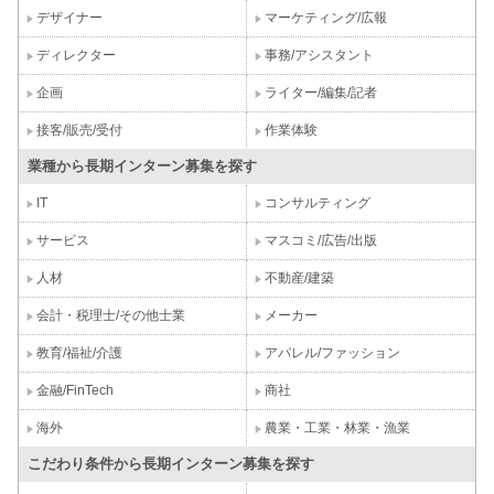
デザイナー
マーケティング/広報
ディレクター
事務/アシスタント
企画
ライター/編集/記者
接客/販売/受付
作業体験
業種から長期インターン募集を探す
IT
コンサルティング
サービス
マスコミ/広告/出版
人材
不動産/建築
会計・税理士/その他士業
メーカー
教育/福祉/介護
アパレル/ファッション
金融/FinTech
商社
海外
農業・工業・林業・漁業
こだわり条件から長期インターン募集を探す