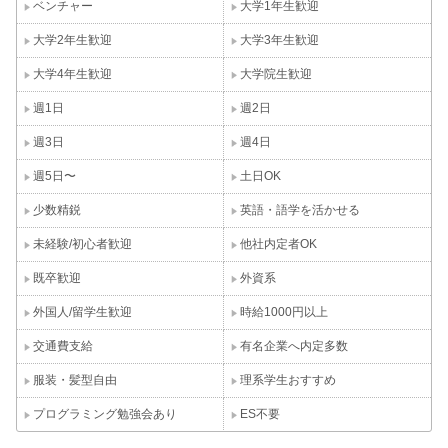
ベンチャー
大学1年生歓迎
大学2年生歓迎
大学3年生歓迎
大学4年生歓迎
大学院生歓迎
週1日
週2日
週3日
週4日
週5日〜
土日OK
少数精鋭
英語・語学を活かせる
未経験/初心者歓迎
他社内定者OK
既卒歓迎
外資系
外国人/留学生歓迎
時給1000円以上
交通費支給
有名企業へ内定多数
服装・髪型自由
理系学生おすすめ
プログラミング勉強会あり
ES不要