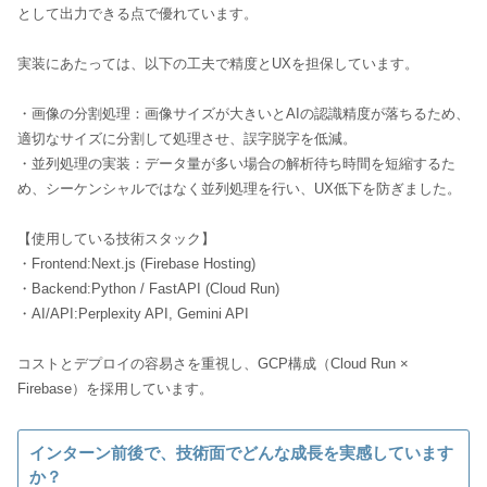
として出力できる点で優れています。
実装にあたっては、以下の工夫で精度とUXを担保しています。
・画像の分割処理：画像サイズが大きいとAIの認識精度が落ちるため、
適切なサイズに分割して処理させ、誤字脱字を低減。
・並列処理の実装：データ量が多い場合の解析待ち時間を短縮するた
め、シーケンシャルではなく並列処理を行い、UX低下を防ぎました。
【使用している技術スタック】
・Frontend:Next.js (Firebase Hosting)
・Backend:Python / FastAPI (Cloud Run)
・AI/API:Perplexity API, Gemini API
コストとデプロイの容易さを重視し、GCP構成（Cloud Run ×
Firebase）を採用しています。
インターン前後で、技術面でどんな成長を実感しています
か？