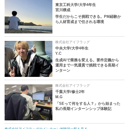
東京工科大学/大学4年生
宮川穣成
学生だからこそ挑戦できる。PM経験か
ら人材育成まで任される環境
株式会社アイフラッグ
中央大学/大学4年生
Y.C
生成AIで業務を変える。要件定義から
運用まで一気通貫で挑戦できる長期イ
ンターン
株式会社アイフラッグ
千葉大学/修士2年
M.G
「SEって何をする人？」から始まった
私の長期インターンシップ体験記