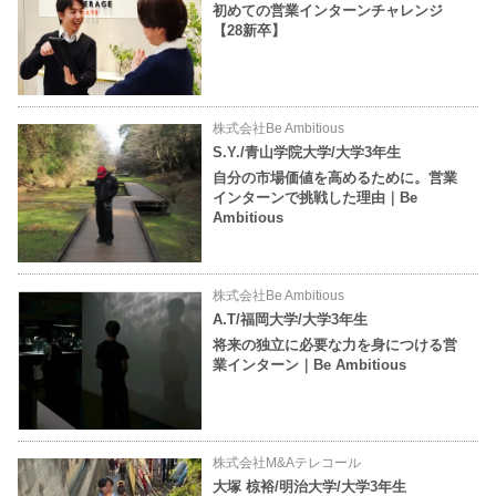
初めての営業インターンチャレンジ
【28新卒】
株式会社Be Ambitious
S.Y./青山学院大学/大学3年生
自分の市場価値を高めるために。営業
インターンで挑戦した理由｜Be
Ambitious
株式会社Be Ambitious
A.T/福岡大学/大学3年生
将来の独立に必要な力を身につける営
業インターン｜Be Ambitious
株式会社M&Aテレコール
大塚 椋裕/明治大学/大学3年生