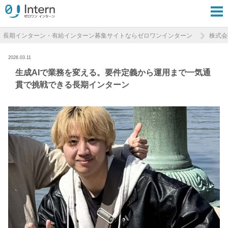
長期インターン・有給インターン募集サイトならゼロワンインターン
株式会
2026.03.11
生成AIで業務を変える。要件定義から運用まで一気通
貫で挑戦できる長期インターン