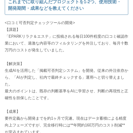
これまでに取り組んだプロジェクトを1-2つ、使用技術・
開発期間・成果などを教えてください
<口コミ可否判定チェックツールの開発>
【課題】
「EPARKリラク＆エステ」に投稿される毎日100件程度の口コミ確認作
業において、過激な内容等のフィルタリングを外注しており、毎月十数
万円のコストが発生していました。
【解決策】
生成AIを活用した「掲載可否判定システム」を開発。従来の外注依存か
ら、「AIが判定し、社内で最終チェックする」運用へと切り替えまし
た。
最大のポイントは、既存の判断基準をAIに学習させ、判断の再現性と正
確性を担保したことです。
【成果】
要件定義から開発までを約1ヶ月で完遂。現在はデータ蓄積による精度
向上フェーズですが、完全移行時には**年間約160万円のコスト削減**
が見込まれています。