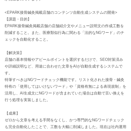
<EPARK接骨鍼灸掲載店舗のコンテンツ自動生成システムの開発>
【課題・目的】
EPARK接骨鍼灸掲載店舗の店舗紹介文やメニュー説明文の作成工数を
削減すること。また、医療類似行為に関わる「法的なNGワード」のチ
ェックを自動化すること。
【解決策】
店舗の基本情報やアピールポイントを選択するだけで、SEO対策済み
や詳細説明など、用途に合わせた文章をAIが自動生成するシステムで
す。
特筆すべきはNGワードチェック機能です。リスト化された接骨・鍼灸
特有の「使用してはいけないワード」や「資格有無による表現規制」を
活用し、AI生成文にNGワードが含まれていた場合は自動で言い換えを
行う処理を実装しました。
【成果】
ゼロから文章を考える手間をなくし、かつ専門的なNGワードチェック
も完全自動化したことで、工数を大幅に削減しました。現在は社内運用