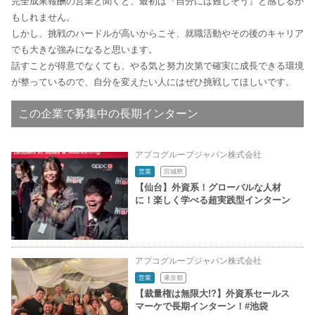
完全成果報酬の営業と聞くと、最初は『自分には難しそう』と感じるか
もしれません。
しかし、挑戦のハードルが高いからこそ、就職活動やその後のキャリア
でも大きな強みになると思います。
話すことが得意でなくても、やる気と努力次第で確実に成長できる環境
が整っているので、自分を変えたい人にはぜひ挑戦してほしいです。
この企業で募集中の長期インターン
アプコグループジャパン株式会社
営業
宮城県
【仙台】外資系！グローバルな人材
に！楽しく学べる超実践型インターン
アプコグループジャパン株式会社
営業
東京都
【裁量権は無限大!?】外資系セールス
マーケで長期インターン！#池袋