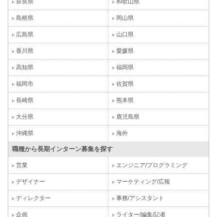
奈良県
和歌山県
島根県
岡山県
広島県
山口県
香川県
愛媛県
高知県
福岡県
福岡市
佐賀県
長崎県
熊本県
大分県
鹿児島県
沖縄県
海外
職種から長期インターン募集を探す
営業
エンジニア/プログラミング
デザイナー
マーケティング/広報
ディレクター
事務/アシスタント
企画
ライター/編集/記者