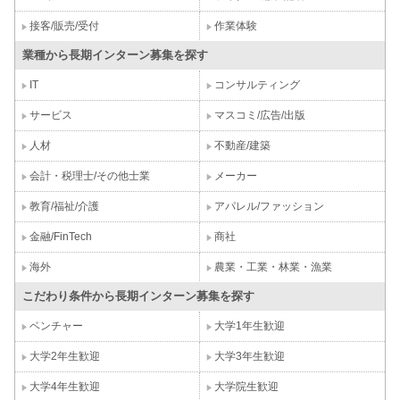
接客/販売/受付
作業体験
業種から長期インターン募集を探す
IT
コンサルティング
サービス
マスコミ/広告/出版
人材
不動産/建築
会計・税理士/その他士業
メーカー
教育/福祉/介護
アパレル/ファッション
金融/FinTech
商社
海外
農業・工業・林業・漁業
こだわり条件から長期インターン募集を探す
ベンチャー
大学1年生歓迎
大学2年生歓迎
大学3年生歓迎
大学4年生歓迎
大学院生歓迎