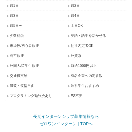
週1日
週2日
週3日
週4日
週5日〜
土日OK
少数精鋭
英語・語学を活かせる
未経験/初心者歓迎
他社内定者OK
既卒歓迎
外資系
外国人/留学生歓迎
時給1000円以上
交通費支給
有名企業へ内定多数
服装・髪型自由
理系学生おすすめ
プログラミング勉強会あり
ES不要
長期インターンシップ募集情報なら
ゼロワンインターン | TOPへ