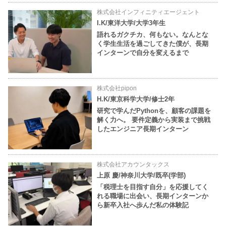
株式会社インフィニティエージェント
I.K/東洋大学/大学3年生
語れるガクチカ、何もない。なんとな
く学生生活を過ごしてきた僕が、長期
インターンで自分を変えるまで
株式会社pipon
H.K/東京科学大学/修士2年
研究で学んだPythonを、顧客の課題を
解く力へ。 要件定義から実装まで挑戦
したエンジニア長期インターン
株式会社アカウンタックス
上原 慶/神奈川大学/既卒(学部)
「税理士を目指す自分」を応援してく
れる職場に出会い、長期インターンか
ら新卒入社へ歩んだ私の体験記