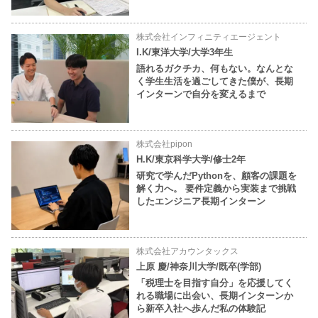
株式会社インフィニティエージェント
I.K/東洋大学/大学3年生
語れるガクチカ、何もない。なんとな
く学生生活を過ごしてきた僕が、長期
インターンで自分を変えるまで
株式会社pipon
H.K/東京科学大学/修士2年
研究で学んだPythonを、顧客の課題を
解く力へ。 要件定義から実装まで挑戦
したエンジニア長期インターン
株式会社アカウンタックス
上原 慶/神奈川大学/既卒(学部)
「税理士を目指す自分」を応援してく
れる職場に出会い、長期インターンか
ら新卒入社へ歩んだ私の体験記