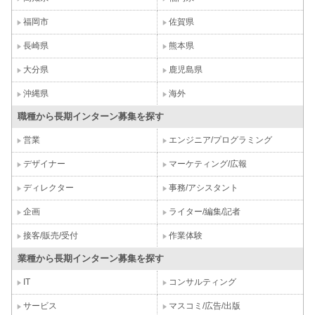
福岡市
佐賀県
長崎県
熊本県
大分県
鹿児島県
沖縄県
海外
職種から長期インターン募集を探す
営業
エンジニア/プログラミング
デザイナー
マーケティング/広報
ディレクター
事務/アシスタント
企画
ライター/編集/記者
接客/販売/受付
作業体験
業種から長期インターン募集を探す
IT
コンサルティング
サービス
マスコミ/広告/出版