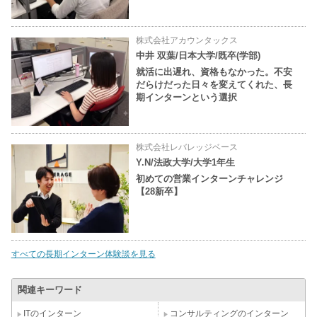
株式会社アカウンタックス
中井 双葉/日本大学/既卒(学部)
就活に出遅れ、資格もなかった。不安
だらけだった日々を変えてくれた、長
期インターンという選択
株式会社レバレッジベース
Y.N/法政大学/大学1年生
初めての営業インターンチャレンジ
【28新卒】
すべての長期インターン体験談を見る
関連キーワード
ITのインターン
コンサルティングのインターン