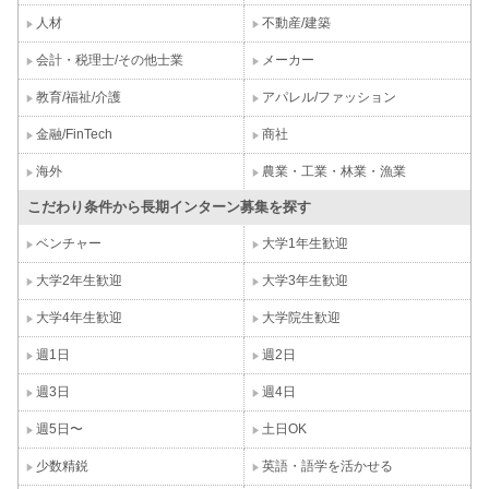
人材
不動産/建築
会計・税理士/その他士業
メーカー
教育/福祉/介護
アパレル/ファッション
金融/FinTech
商社
海外
農業・工業・林業・漁業
こだわり条件から長期インターン募集を探す
ベンチャー
大学1年生歓迎
大学2年生歓迎
大学3年生歓迎
大学4年生歓迎
大学院生歓迎
週1日
週2日
週3日
週4日
週5日〜
土日OK
少数精鋭
英語・語学を活かせる