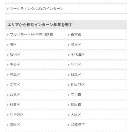
マーケティング/広報のインターン
エリアから長期インターン募集を探す
フルリモート/完全在宅勤務
東京都
港区
渋谷区
新宿区
千代田区
中央区
品川区
豊島区
目黒区
文京区
世田谷区
台東区
立川市
杉並区
町田市
江戸川区
大田区
墨田区
武蔵野市