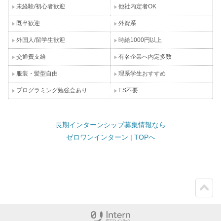
未経験/初心者歓迎
他社内定者OK
既卒歓迎
外資系
外国人/留学生歓迎
時給1000円以上
交通費支給
有名企業へ内定多数
服装・髪型自由
理系学生おすすめ
プログラミング勉強会あり
ES不要
長期インターンシップ募集情報なら
ゼロワンインターン | TOPへ
ペー
ジト