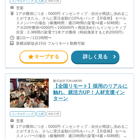
コンサルティング
人材
神奈川県
営業
1アポ獲得につき：5000円 インセンティブ：自分が商談し決めるこ
とができたら、さらに受注金額の10%をバック 【月収例】 セール
スメンバーの場合（稼働時間：週15時間の架電×4週＝60時間） →
アポ20件獲得×5000円＝100000円＋商談決めたらインセンティブ
目安：2-3時間の架電で1本アポ獲得（時給換算すると約2000円）
週1日〜 / 1日1時間〜
新横浜駅徒歩15分 フルリモート勤務可能
キープする
詳しく見る
株式会社TOKUMORI
【全国リモート】採用のリアルに
触れ、就活力UP！人材支援イン
ターン
コンサルティング
人材
神奈川県
営業
1アポ獲得につき：5000円 インセンティブ：自分が商談し決めるこ
とができたら、さらに受注金額の10%をバック 【月収例】 セール
スメンバーの場合（稼働時間：週15時間の架電×4週＝60時間） →