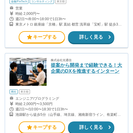
金融/FinTech
コンサルティング
東京都
営業
時給 2,000円〜
週2日〜/8:00〜18:00で1日3h〜
東京メトロ 銀座線「京橋」駅 直結 都営 浅草線「宝町」駅 徒歩3分
東京メトロ 有楽町線「銀座一丁目」駅 徒歩5分 JR各線「東京」駅
徒歩5分
キープする
詳しく見る
株式会社光通信
提案から開発まで経験できる！大
企業のDXを推進するインターン
商社
東京都
エンジニア/プログラミング
時給 2,000円〜3,500円
週2日〜/10:00〜18:30で1日3h〜
池袋駅から徒歩5分（山手線、埼京線、湘南新宿ライン、有楽町
線、ほか）
キープする
詳しく見る