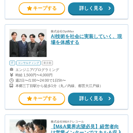
他） 表参道駅から徒歩9分（銀座線、半蔵門線、千代田線）
キープする
詳しく見る
株式会社OptiMax
AI技術を社会に実装していく、現
場を体感する
IT
コンサルティング
東京都
エンジニア/プログラミング
時給 1,500円〜4,000円
週2日〜/1:00〜24:00で1日5h〜
本郷三丁目駅から徒歩1分（丸ノ内線、都営大江戸線）
キープする
詳しく見る
株式会社M&Aテレコール
【M&A業界志望必見】経営者向
け営業インターンでスキル＆収入