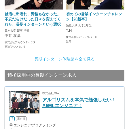
就活に出遅れ、資格もなかった。
初めての営業インターンチャレン
不安だらけだった日々を変えてく
ジ【28新卒】
れた、長期インターンという選択
法政大学 大学1年生
Y.N
日本大学 既卒(学部)
中井 双葉
株式会社レバレッジベース
営業
株式会社アカウンタックス
事務/アシスタント
長期インターン体験談を全て見る
積極採用中の長期インターン求人
株式会社Ollo
アルゴリズムを本気で勉強したい！
AI/MLエンジニア！
IT
東京都
エンジニア/プログラミング