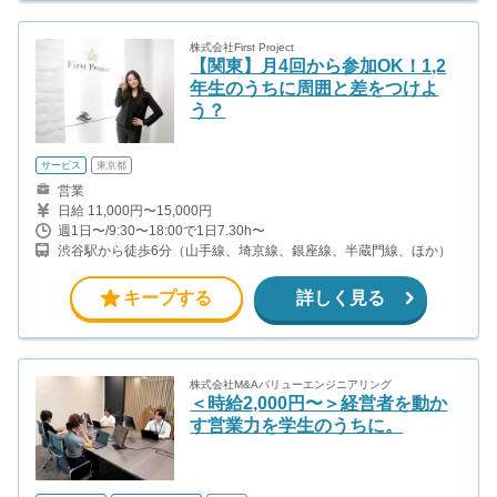
株式会社First Project
【関東】月4回から参加OK！1,2
年生のうちに周囲と差をつけよ
う？
サービス
東京都
営業
日給 11,000円〜15,000円
週1日〜/9:30〜18:00で1日7.30h〜
渋谷駅から徒歩6分（山手線、埼京線、銀座線、半蔵門線、ほか）
キープする
詳しく見る
株式会社M&Aバリューエンジニアリング
＜時給2,000円〜＞経営者を動か
す営業力を学生のうちに。