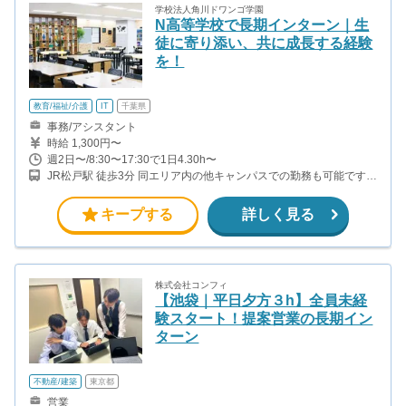
学校法人角川ドワンゴ学園
N高等学校で長期インターン｜生
徒に寄り添い、共に成長する経験
を！
教育/福祉/介護
IT
千葉県
事務/アシスタント
時給 1,300円〜
週2日〜/8:30〜17:30で1日4.30h〜
JR松戸駅 徒歩3分 同エリア内の他キャンパスでの勤務も可能です！
ご相談ください。 （海浜幕張、柏）
キープする
詳しく見る
株式会社コンフィ
【池袋｜平日夕方３h】全員未経
験スタート！提案営業の長期イン
ターン
不動産/建築
東京都
営業