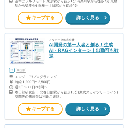
基本はフルリモート 東京駅から徒歩1分 有楽町駅から徒歩7分 京橋
駅から徒歩4分 銀座一丁目駅から徒歩4分
キープする
詳しく見る
メタデータ株式会社
AI開発の第一人者と創る！生成
AI・RAGインターン｜出勤可も歓
迎
IT
埼玉県
エンジニア/プログラミング
時給 1,200円〜2,500円
週2日〜 / 1日2時間〜
春日部研究所： 北春日部駅から徒歩13分(東武スカイツリーライン)
訪問先の川崎等は別途ご連絡。
キープする
詳しく見る