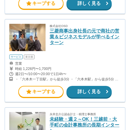
キープする
詳しく見る
（有楽町線）
株式会社OSD
三菱商事出身社長の元で商社の営
業＆ビジネスモデルが学べるイン
ターン
サービス
東京都
営業
時給 1,226円〜1,700円
週2日〜/10:00〜20:00で1日4h〜
・「六本木一丁目駅」から徒歩3分 ・「六本木駅」から徒歩5分 ・
「溜池山王駅」から徒歩8分
キープする
詳しく見る
永井圭介公認会計士・税理士事務所
未経験・週２～OK！三越前・大
手町の会計事務所の長期インター