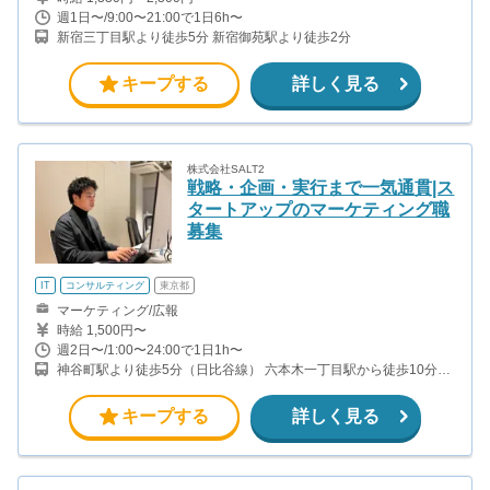
週1日〜/9:00〜21:00で1日6h〜
新宿三丁目駅より徒歩5分 新宿御苑駅より徒歩2分
キープする
詳しく見る
株式会社SALT2
戦略・企画・実行まで一気通貫|ス
タートアップのマーケティング職
募集
IT
コンサルティング
東京都
マーケティング/広報
時給 1,500円〜
週2日〜/1:00〜24:00で1日1h〜
神谷町駅より徒歩5分（日比谷線） 六本木一丁目駅から徒歩10分
（都営大江戸線）
キープする
詳しく見る