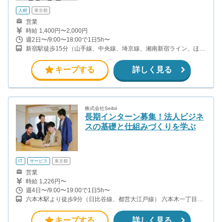
人材
東京都
営業
時給 1,400円〜2,000円
週2日〜/9:00〜18:00で1日5h〜
新宿駅徒歩15分（山手線、中央線、埼京線、湘南新宿ライン、ほ
か） 都庁前駅から徒歩9分(都営大江戸線) 初台駅から徒歩10分(都営
新宿線、京王新線)
キープする
詳しく見る
株式会社Seibii
長期インターン募集！法人ビジネ
スの基礎と仕組みづくりを学ぶ
IT
サービス
東京都
営業
時給 1,226円〜
週4日〜/9:00〜19:00で1日5h〜
六本木駅より徒歩9分（日比谷線、都営大江戸線） 六本木一丁目駅
より徒歩5分（南北線）
キープする
詳しく見る