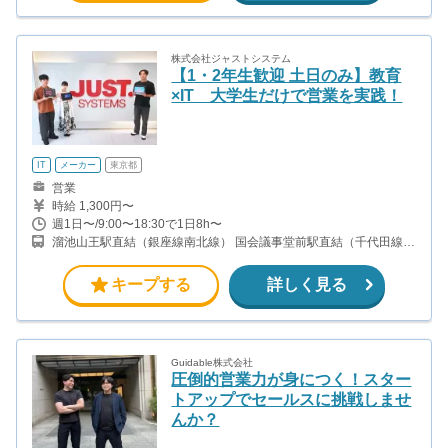
株式会社ジャストシステム
【1・2年生歓迎 土日のみ】教育
×IT 大学生だけで営業を実践！
IT
メーカー
東京都
営業
時給 1,300円〜
週1日〜/9:00〜18:30で1日8h〜
溜池山王駅直結（銀座線南北線） 国会議事堂前駅直結（千代田線丸
ノ内線） 神谷町駅から徒歩約10分（日比谷線） 虎ノ門ヒルズ駅か
ら徒歩約5分（日比谷線）
キープする
詳しく見る
Guidable株式会社
圧倒的営業力が身につく！スター
トアップでセールスに挑戦しませ
んか？