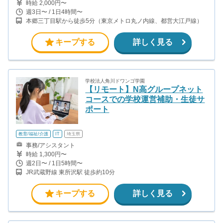
時給 2,000円〜
週3日〜 / 1日4時間〜
本郷三丁目駅から徒歩5分（東京メトロ丸ノ内線、都営大江戸線）
キープする
詳しく見る
学校法人角川ドワンゴ学園
【リモート】N高グループネット
コースでの学校運営補助・生徒サ
ポート
教育/福祉/介護
IT
埼玉県
事務/アシスタント
時給 1,300円〜
週2日〜 / 1日5時間〜
JR武蔵野線 東所沢駅 徒歩約10分
キープする
詳しく見る