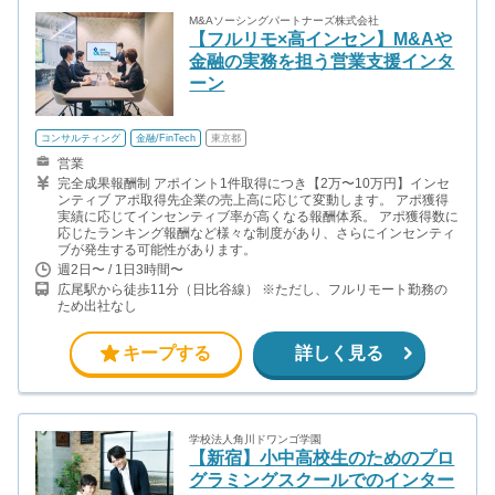
M&Aソーシングパートナーズ株式会社
【フルリモ×高インセン】M&Aや
金融の実務を担う営業支援インタ
ーン
コンサルティング
金融/FinTech
東京都
営業
完全成果報酬制 アポイント1件取得につき【2万〜10万円】インセ
ンティブ アポ取得先企業の売上高に応じて変動します。 アポ獲得
実績に応じてインセンティブ率が高くなる報酬体系。 アポ獲得数に
応じたランキング報酬など様々な制度があり、さらにインセンティ
ブが発生する可能性があります。
週2日〜 / 1日3時間〜
広尾駅から徒歩11分（日比谷線） ※ただし、フルリモート勤務の
ため出社なし
キープする
詳しく見る
学校法人角川ドワンゴ学園
【新宿】小中高校生のためのプロ
グラミングスクールでのインター