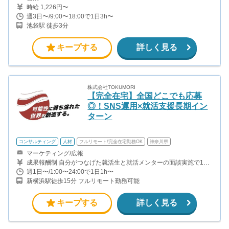
時給 1,226円〜
週3日〜/9:00〜18:00で1日3h〜
池袋駅 徒歩3分
キープする
詳しく見る
株式会社TOKUMORI
【完全在宅】全国どこでも応募
◎！SNS運用×就活支援長期イン
ターン
コンサルティング
人材
フルリモート/完全在宅勤務OK
神奈川県
マーケティング/広報
成果報酬制 自分がつなげた就活生と就活メンターの面談実施で1件
につき750円 就活生のエージェント利用で1件につき1250円 →一件
週1日〜/1:00〜24:00で1日1h〜
の成約につき2000円の報酬となります 【月収例】 ユニットリーダ
新横浜駅徒歩15分 フルリモート勤務可能
ー（週15時間×4週=60時間稼働）の場合 個人成果：30件×2000円
＝60000 ＋ ユニットリーダー報酬：ユニット成約数
60件×300円＝18000円 ＝78000円（時給換算：約1300円） ※ユ
キープする
詳しく見る
ニットリーダーとは インサイドセールスのメンバー4-5人ほどをま
とめるリーダー