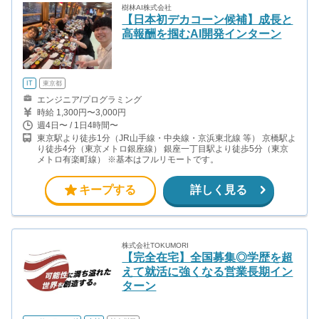
樹林AI株式会社
【日本初デカコーン候補】成長と
高報酬を掴むAI開発インターン
IT
東京都
エンジニア/プログラミング
時給 1,300円〜3,000円
週4日〜 / 1日4時間〜
東京駅より徒歩1分（JR山手線・中央線・京浜東北線 等） 京橋駅よ
り徒歩4分（東京メトロ銀座線） 銀座一丁目駅より徒歩5分（東京
メトロ有楽町線） ※基本はフルリモートです。
キープする
詳しく見る
株式会社TOKUMORI
【完全在宅】全国募集◎学歴を超
えて就活に強くなる営業長期イン
ターン