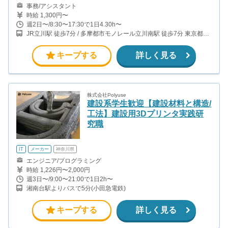
事務/アシスタント
時給 1,300円〜
週2日〜/8:30〜17:30で1日4.30h〜
JR立川駅 徒歩7分 / 多摩都市モノレール立川南駅 徒歩7分 東京都多
摩地区の別キャンパスでの勤務も可能です！ 武蔵境、聖蹟桜ヶ丘
キープする
詳しく見る
株式会社Polyuse
建設系学生歓迎【建設材料と構造/
工法】建設用3Dプリンタ実践研
究職
IT
メーカー
神奈川県
エンジニア/プログラミング
時給 1,226円〜2,000円
週3日〜/9:00〜21:00で1日2h〜
湘南台駅よりバスで5分(小田急電鉄)
キープする
詳しく見る