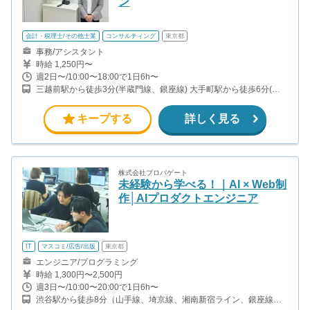
ン
会計・税理士/その他士業
コンサルティング
東京都
事務/アシスタント
時給 1,250円〜
週2日〜/10:00〜18:00で1日6h〜
三越前駅から徒歩3分(半蔵門線、銀座線) 大手町駅から徒歩6分(千
代田線、半蔵門線、東西線、丸ノ内線 ほか) 新日本橋駅から徒歩5
分(総武線) 神田駅から徒歩6分(山手線、中央線、京浜東北線、銀座
キープする
詳しく見る
線)
株式会社プロパゲート
未経験から学べる！｜AI × Web制
作│AIプロダクトエンジニア
IT
マスコミ/広告/出版
東京都
エンジニア/プログラミング
時給 1,300円〜2,500円
週3日〜/10:00〜20:00で1日6h〜
渋谷駅から徒歩8分（山手線、埼京線、湘南新宿ライン、銀座線、