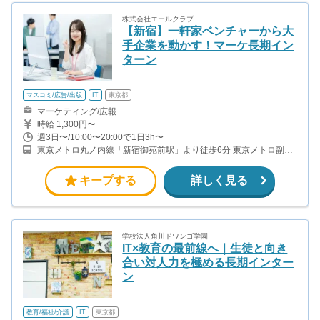
株式会社エールクラブ
【新宿】一軒家ベンチャーから大
手企業を動かす！マーケ長期イン
ターン
マスコミ/広告/出版
IT
東京都
マーケティング/広報
時給 1,300円〜
週3日〜/10:00〜20:00で1日3h〜
東京メトロ丸ノ内線「新宿御苑前駅」より徒歩6分 東京メトロ副都
心線「新宿三丁目駅」より徒歩8分 東京メトロ大江戸線「若松河田
駅」より徒歩8分 都営新宿線「曙橋駅」より徒歩10分
キープする
詳しく見る
学校法人角川ドワンゴ学園
IT×教育の最前線へ｜生徒と向き
合い対人力を極める長期インター
ン
教育/福祉/介護
IT
東京都