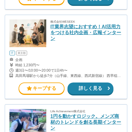
株式会社WESEEK
IT業界志望におすすめ！AI活用力
をつける社内企画・広報インター
ン
IT
東京都
企画
時給 1,230円〜
週3日〜/10:00〜20:00で1日4h〜
高田馬場駅から徒歩7分（山手線、東西線、西武新宿線） 西早稲田
駅から徒歩1分（副都心線）
キープする
詳しく見る
Life Achievement株式会社
1円を動かすロジック。メンズ商
材のトレンドを創る長期インター
ン