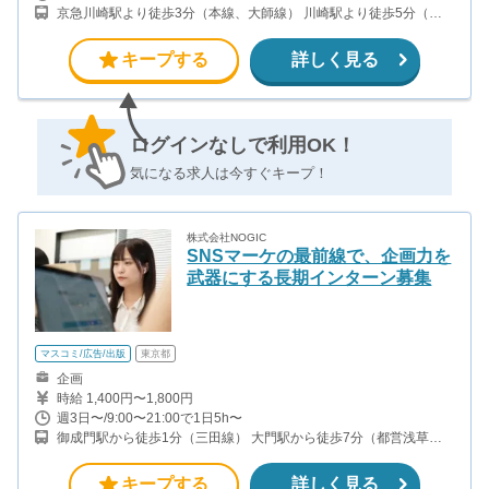
あり ・昇進制度により報酬アップあり 未経験からスタートした学
京急川崎駅より徒歩3分（本線、大師線） 川崎駅より徒歩5分（上
生も、先輩社員のサポートを受けながら成果を伸ばしています。 ＜
野東京ライン、京浜東北線、南武線、京急本線、ほか）
2ヶ月目以降の報酬例＞ ・週2〜3日勤務で月15万円前後 ・週4〜5
日勤務で月25万円前後 土日稼働、午後出勤、長期休暇を活用して
キープする
詳しく見る
勤務時間を確保し、月60万円以上の報酬につながった学生もいま
す。 頑張りが報酬と自信につながる長期インターンです。
ログインなしで利用OK！
気になる求人は今すぐキープ！
株式会社NOGIC
SNSマーケの最前線で、企画力を
武器にする長期インターン募集
マスコミ/広告/出版
東京都
企画
時給 1,400円〜1,800円
週3日〜/9:00〜21:00で1日5h〜
御成門駅から徒歩1分（三田線） 大門駅から徒歩7分（都営浅草
線、都営大江戸線）
キープする
詳しく見る