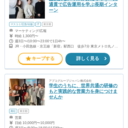
通貫で広告運用を学ぶ長期インタ
ーン
マスコミ/広告/出版
IT
東京都
マーケティング/広報
時給 1,300円〜
週3日〜/10:00〜23:00で1日4h〜
JR・小田急線・京王線「新宿」駅西口 徒歩7分 東京メトロ丸ノ内
線「西新宿」駅2番出口 徒歩4分 都営地下鉄大江戸線「都庁前」
駅B2出口 徒歩3分
キープする
詳しく見る
アプコグループジャパン株式会社
学生のうちに、世界共通の研修の
もと実践的な営業力を身につけま
せんか
商社
東京都
営業
日給 10,000円〜10,000円
週3日〜/9:00〜18:00で1日6h〜