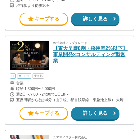
渋谷駅より徒歩10分
キープする
詳しく見る
株式会社アップグレード
【東大早慶8割・採用率2%以下】
事業開発×コンサルティング型営
業
IT
サービス
東京都
営業
時給 1,300円〜4,000円
週2日〜/7:00〜24:00で1日1h〜
五反田駅から徒歩4分（山手線、都営浅草線、東急池上線） 大崎駅
から徒歩8分（山手線、埼京線・湘南新宿ライン・りんかい線）
キープする
詳しく見る
ユアマイスター株式会社