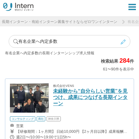
長期インターン・有給インターン募集サイトならゼロワンインターン
有名企
有名企業へ内定多数
有名企業へ内定多数の長期インターンシップ求人情報
284
検索結果
件
61〜90件を表示中
株式会社VENS
未経験から“自分らしい営業”を見
つけ、成果につなげる長期インタ
ーン
コンサルティング
商社
神奈川県
営業
【研修期間：1ヶ月間】 日給10,000円 【2ヶ月目以降】成果報酬型
・1件成約につき30,000〜50,000円 ・実力や成績次第ではボーナス
週2日〜/10:00〜19:00で1日5h〜