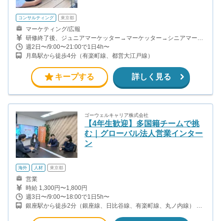
コンサルティング
東京都
マーケティング/広報
研修終了後、ジュニアマーケッター→マーケッター→シニアマーケ
ッター→副主任→主任→マネージャーと昇格していきます。 ・ジュ
週2日〜/9:00〜21:00で1日4h〜
ニアマーケッター＆マーケッター＆シニアマーケッター SNSアカウ
月島駅から徒歩4分（有楽町線、都営大江戸線）
ントへの投稿1件につき1,000円〜4,000円 成果報酬1件につき2,500
円 ・副主任＆主任 固定報酬8〜15万円/月 +成果購入・再生数達成に
よるインセンティブ ※週20時間以上の稼働目安 ・マネージャー 固
キープする
詳しく見る
定報酬15〜20万円/月 +成果購入・再生数達成によるインセンティ
ブ ※週20時間以上の稼働目安 学生インターンの平均報酬は月8万円
前後（時給換算2,000円以上）です。
ゴーウェルキャリア株式会社
【4年生歓迎】多国籍チームで挑
む｜グローバル法人営業インター
ン
海外
人材
東京都
営業
時給 1,300円〜1,800円
週3日〜/9:00〜18:00で1日5h〜
銀座駅から徒歩2分（銀座線、日比谷線、有楽町線、丸ノ内線） 有
楽町駅から徒歩8分（山手線、京浜東北線、有楽町線） 東銀座駅か
ら徒歩2分（日比谷線、都営浅草線） 銀座一丁目駅から徒歩3分