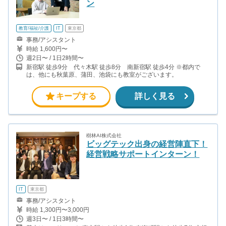
ン
教育/福祉/介護
IT
東京都
事務/アシスタント
時給 1,600円〜
週2日〜 / 1日2時間〜
新宿駅 徒歩9分 代々木駅 徒歩8分 南新宿駅 徒歩4分 ※都内で
は、他にも秋葉原、蒲田、池袋にも教室がございます。
キープする
詳しく見る
樹林AI株式会社
ビッグテック出身の経営陣直下！
経営戦略サポートインターン！
IT
東京都
事務/アシスタント
時給 1,300円〜3,000円
週3日〜 / 1日3時間〜