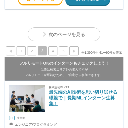
次のページを見る
3
1
2
4
5
全1,390件中 61〜90件を表示
フルリモートOKのインターンもチェックしよう！
以降は検索エリア外の求人ですが
フルリモートが可能なため、ご自宅から参加できます。
株式会社ELYZA
最先端のAI技術を思い切り試せる
環境で｜長期MLインターン生募
集！
IT
東京都
エンジニア/プログラミング