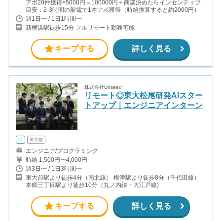
アポ20件獲得×5000円＝100000円＋商談決めたらインセンティブ
目安：2-3時間の架電で1本アポ獲得（時給換算すると約2000円）
週1日〜 / 1日1時間〜
新横浜駅徒歩15分 フルリモート勤務可能
キープする
詳しく見る
株式会社Unseed
リモート◎東大松尾研発AIスター
トアップ｜エンジニアインターン
IT
東京都
エンジニア/プログラミング
時給 1,500円〜4,000円
週3日〜 / 1日3時間〜
東大前駅より徒歩4分（南北線） 根津駅より徒歩8分（千代田線）
本郷三丁目駅より徒歩10分（丸ノ内線・大江戸線)
キープする
詳しく見る