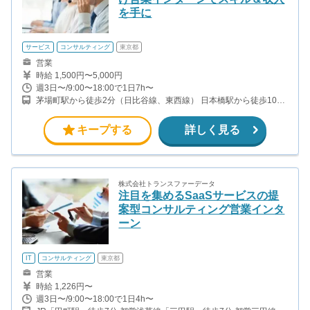
を手に
サービス
コンサルティング
東京都
営業
時給 1,500円〜5,000円
週3日〜/9:00〜18:00で1日7h〜
茅場町駅から徒歩2分（日比谷線、東西線） 日本橋駅から徒歩10分
（銀座線、東西線、都営浅草線）
キープする
詳しく見る
株式会社トランスファーデータ
注目を集めるSaaSサービスの提
案型コンサルティング営業インタ
ーン
IT
コンサルティング
東京都
営業
時給 1,226円〜
週3日〜/9:00〜18:00で1日4h〜