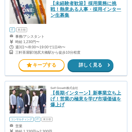
【未経験者歓迎】採用業務に挑
戦！熱意ある人事・採用インター
ン生募集
IT
東京都
事務/アシスタント
時給 1,230円〜
週3日〜/8:00〜19:00で1日4h〜
三軒茶屋駅/池尻大橋駅から徒歩10分程度
キープする
詳しく見る
Self Growth株式会社
【長期インターン】新事業立ち上
げ！営業の極意を学び市場価値を
爆上げ
コンサルティング
IT
東京都
営業
時給 1,330円〜2,300円