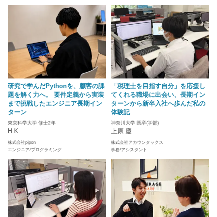
研究で学んだPythonを、顧客の課
「税理士を目指す自分」を応援し
題を解く力へ。 要件定義から実装
てくれる職場に出会い、長期イン
まで挑戦したエンジニア長期イン
ターンから新卒入社へ歩んだ私の
ターン
体験記
東京科学大学 修士2年
神奈川大学 既卒(学部)
H.K
上原 慶
株式会社pipon
株式会社アカウンタックス
エンジニア/プログラミング
事務/アシスタント