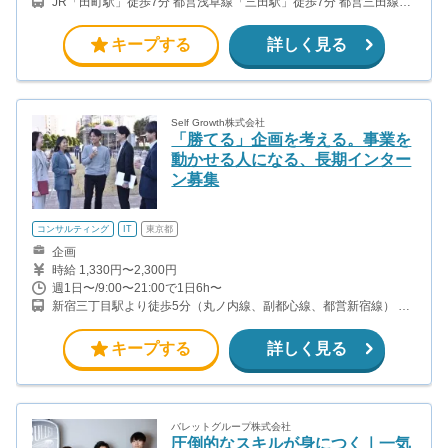
JR「田町駅」徒歩7分 都営浅草線「三田駅」徒歩7分 都営三田線
「三田駅」徒歩5分
キープする
詳しく見る
Self Growth株式会社
「勝てる」企画を考える。事業を
動かせる人になる、長期インター
ン募集
コンサルティング
IT
東京都
企画
時給 1,330円〜2,300円
週1日〜/9:00〜21:00で1日6h〜
新宿三丁目駅より徒歩5分（丸ノ内線、副都心線、都営新宿線） 新
宿御苑駅より徒歩2分（丸ノ内線）
キープする
詳しく見る
バレットグループ株式会社
圧倒的なスキルが身につく｜一気