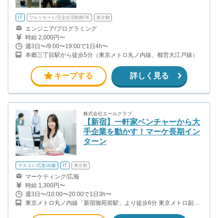
IT
フルリモート/完全在宅勤務OK
東京都
エンジニア/プログラミング
時給 2,000円〜
週3日〜/9:00〜19:00で1日4h〜
本郷三丁目駅から徒歩5分（東京メトロ丸ノ内線、都営大江戸線）
キープする
詳しく見る
株式会社エールクラブ
【新宿】一軒家ベンチャーから大
手企業を動かす！マーケ長期イン
ターン
マスコミ/広告/出版
IT
東京都
マーケティング/広報
時給 1,300円〜
週3日〜/10:00〜20:00で1日3h〜
東京メトロ丸ノ内線「新宿御苑前駅」より徒歩6分 東京メトロ副都
心線「新宿三丁目駅」より徒歩8分 東京メトロ大江戸線「若松河田
駅」より徒歩8分 都営新宿線「曙橋駅」より徒歩10分