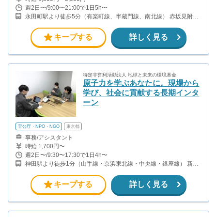
週2日〜/9:00〜21:00で1日5h〜
永田町駅より徒歩5分（有楽町線、半蔵門線、南北線） 赤坂見附駅
より徒歩9分（銀座線、丸ノ内線） 半蔵門駅より徒歩5分(半蔵門線)
麹町駅より徒歩5分(有楽町線)
キープする
詳しく見る
特定非営利活動法人 地球と未来の環境基金
原子力を学ぶあなたに。現場から
学び、社会に貢献する長期インタ
ーン
官公庁・NPO・NGO
東京都
事務/アシスタント
時給 1,700円〜
週2日〜/9:30〜17:30で1日4h〜
神田駅より徒歩1分（山手線・京浜東北線・中央線・銀座線） 新日
本橋駅より徒歩5分（総武線） 三越前駅より徒歩5分（銀座線・半
蔵門線）
キープする
詳しく見る