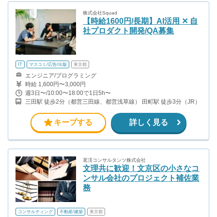
株式会社Squad
【時給1600円/長期】AI活用 ✕ 自
社プロダクト開発/QA募集
IT
マスコミ/広告/出版
東京都
エンジニア/プログラミング
時給 1,600円〜3,000円
週3日〜/10:00〜18:00で1日5h〜
三田駅 徒歩2分（都営三田線、都営浅草線） 田町駅 徒歩3分（JR）
キープする
詳しく見る
茗渓コンサルタンツ株式会社
文理共に歓迎！文京区の小さなコ
ンサル会社のプロジェクト補佐業
務
コンサルティング
不動産/建築
東京都