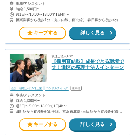
事務/アシスタント
時給 1,500円〜
週1日〜/10:00〜18:00で1日4h〜
後楽園駅から徒歩1分（丸ノ内線、南北線） 春日駅から徒歩4分
（三田線、大江戸線） ※希望者は会社が判断した場合に全国各地。
(その際の旅費交通費は当社負担となります)
キープする
詳しく見る
税理士法人ASC
【採用直結型】成長できる環境で
す！港区の税理士法人インターン
会計・税理士/その他士業
コンサルティング
東京都
事務/アシスタント
時給 1,300円〜
週2日〜/9:00〜18:00で1日4h〜
田町駅から徒歩6分(山手線、京浜東北線) 三田駅から徒歩8分(都営
三田線、都営浅草線) 芝浦ふ頭駅から徒歩12分(ゆりかもめ)
キープする
詳しく見る