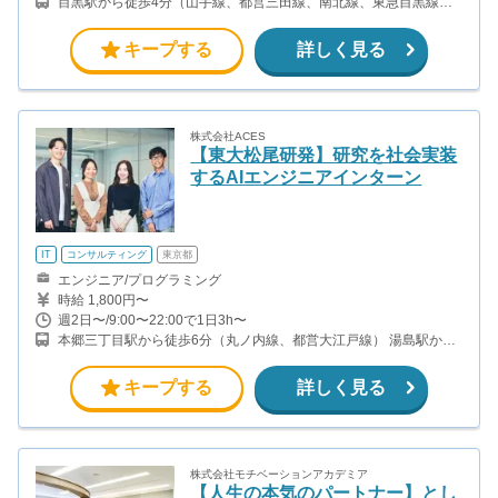
目黒駅から徒歩4分（山手線、都営三田線、南北線、東急目黒線）
白金台駅から徒歩10分（都営三田線、南北線）
キープする
詳しく見る
株式会社ACES
【東大松尾研発】研究を社会実装
するAIエンジニアインターン
IT
コンサルティング
東京都
エンジニア/プログラミング
時給 1,800円〜
週2日〜/9:00〜22:00で1日3h〜
本郷三丁目駅から徒歩6分（丸ノ内線、都営大江戸線） 湯島駅から
徒歩8分（千代田線）
キープする
詳しく見る
株式会社モチベーションアカデミア
【人生の本気のパートナー】とし