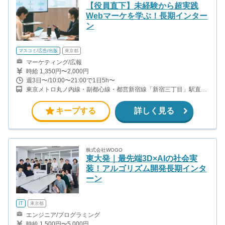
【役員直下】未経験から超実践
Webマーケを学ぶ！長期インター
ン
マスコミ/広告/出版
東京都
マーケティング/広報
時給 1,350円〜2,000円
週3日〜/10:00〜21:00で1日5h〜
東京メトロ丸ノ内線・副都心線・都営新宿線「新宿三丁目」駅直
結、 JR各線・小田急線・京王線「新宿」駅徒歩5分
キープする
詳しく見る
株式会社WOGO
東大発｜最先端3D×AIの社会実
装！アルゴリズム開発長期インタ
ーン
IT
東京都
エンジニア/プログラミング
時給 1,500円〜5,000円