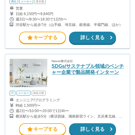
商社
メーカー
東京都
営業
日給 6,150円〜9,840円
週3日〜/9:30〜18:30で1日5h〜
渋谷駅から徒歩7分（山手線、埼京線、銀座線、半蔵門線、ほか）
キープする
詳しく見る
Nature株式会社
SDGs/サステナブル領域のベンチ
ャー企業で製品開発インターン
IT
メーカー
神奈川県
エンジニア/プログラミング
時給 1,500円〜
週2日〜/10:00〜20:00で1日4h〜
横浜駅から徒歩5分（横須賀線、湘南新宿ライン、京浜東北線、横
浜線、ほか） 神奈川駅から徒歩4分（京急本線）
キープする
詳しく見る