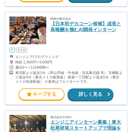
樹林AI株式会社
【日本初デカコーン候補】成長と
高報酬を掴むAI開発インターン
IT
東京都
エンジニア/プログラミング
時給 1,300円〜3,000円
週4日〜 / 1日4時間〜
東京駅より徒歩1分（JR山手線・中央線・京浜東北線 等） 京橋駅よ
り徒歩4分（東京メトロ銀座線） 銀座一丁目駅より徒歩5分（東京
メトロ有楽町線） ※基本はフルリモートです。
キープする
詳しく見る
株式会社SCIEN
エンジニアインターン募集｜東大
松尾研発スタートアップで理論を