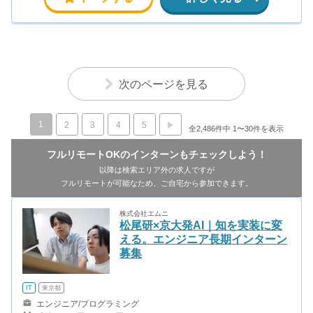
次のページを見る
1
2
3
4
5
全2,486件中 1〜30件を表示
フルリモートOKのインターンもチェックしよう！
以降は検索エリア外の求人ですが
フルリモートが可能なため、ご自宅から参加できます。
株式会社エムニ
松尾研×京大発AI｜知を実装に変
える。エンジニア長期インターン
募集
IT
東京都
エンジニア/プログラミング