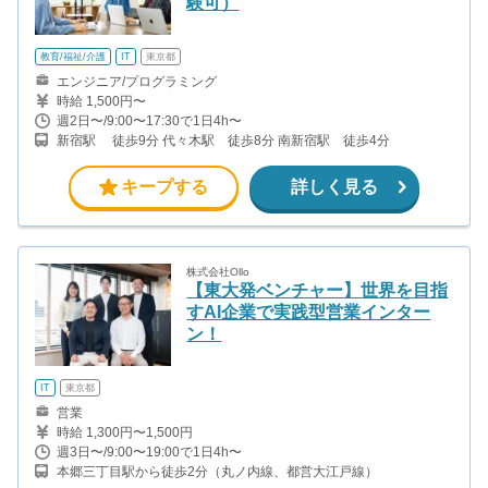
験可）
教育/福祉/介護
IT
東京都
エンジニア/プログラミング
時給 1,500円〜
週2日〜/9:00〜17:30で1日4h〜
新宿駅 徒歩9分 代々木駅 徒歩8分 南新宿駅 徒歩4分
キープする
詳しく見る
株式会社Ollo
【東大発ベンチャー】世界を目指
すAI企業で実践型営業インター
ン！
IT
東京都
営業
時給 1,300円〜1,500円
週3日〜/9:00〜19:00で1日4h〜
本郷三丁目駅から徒歩2分（丸ノ内線、都営大江戸線）