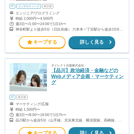
IT
コンサルティング
東京都
エンジニア/プログラミング
時給 2,000円〜4,500円
週3日〜/1:00〜24:00で1日1h〜
神谷町駅より徒歩5分（日比谷線） 六本木一丁目駅から徒歩10分
（都営大江戸線）
キープする
詳しく見る
ダイレクト出版株式会社
【品川】政治経済・金融などの
Webメディア企画・マーケティン
グ
IT
東京都
マーケティング/広報
時給 1,500円〜
週3日〜/9:00〜18:00で1日7h〜
品川駅から徒歩5分（山手線、京浜東北線、横須賀線、高崎線、
他）
キープする
詳しく見る