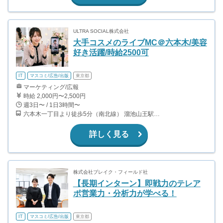
ULTRA SOCIAL株式会社
大手コスメのライブMC＠六本木/美容
好き活躍/時給2500可
IT
マスコミ/広告/出版
東京都
マーケティング/広報
時給 2,000円〜2,500円
週3日〜 / 1日3時間〜
六本木一丁目より徒歩5分（南北線） 溜池山王駅より徒歩10分（銀座線） 六本木駅より徒歩12分（日比谷線）
詳しく見る
株式会社ブレイク・フィールド社
【長期インターン】即戦力のテレア
ポ営業力・分析力が学べる！
IT
マスコミ/広告/出版
東京都