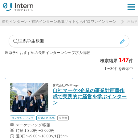
長期インターン・有給インターン募集サイトならゼロワンインターン
理系学
理系学生歓迎
理系学生おすすめの長期インターンシップ求人情報
147
検索結果
件
1〜30件を表示中
株式会社WellFlags
自社マーケ×企業の事業計画書作
成で実践的に経営を学ぶインター
ン
コンサルティング
金融/FinTech
東京都
マーケティング/広報
時給 1,350円〜2,000円
週3日〜/9:00〜18:00で1日5h〜