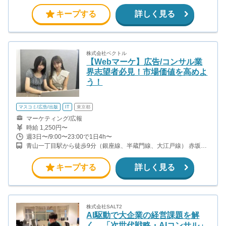
キープする
詳しく見る
株式会社ベクトル
【Webマーケ】広告/コンサル業
界志望者必見！市場価値を高めよ
う！
マスコミ/広告/出版
IT
東京都
マーケティング/広報
時給 1,250円〜
週3日〜/9:00〜23:00で1日4h〜
青山一丁目駅から徒歩9分（銀座線、半蔵門線、大江戸線） 赤坂駅
から徒歩12分（千代田線）
キープする
詳しく見る
株式会社SALT2
AI駆動で大企業の経営課題を解
く、「次世代戦略・AIコンサル」