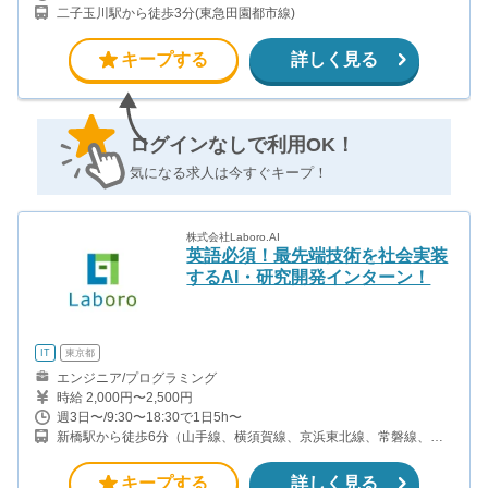
二子玉川駅から徒歩3分(東急田園都市線)
キープする
詳しく見る
ログインなしで利用OK！
気になる求人は今すぐキープ！
株式会社Laboro.AI
英語必須！最先端技術を社会実装
するAI・研究開発インターン！
IT
東京都
エンジニア/プログラミング
時給 2,000円〜2,500円
週3日〜/9:30〜18:30で1日5h〜
新橋駅から徒歩6分（山手線、横須賀線、京浜東北線、常磐線、ほ
か） 銀座駅から徒歩10分（銀座線、日比谷線、有楽町線、丸ノ内
線） 東銀座駅から徒歩6分（日比谷線、都営浅草線）
キープする
詳しく見る