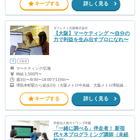
キープする
詳しく見る
ダイレクト出版株式会社
【大阪】マーケティング 〜自分の
力で利益を生み出すプロになれ〜
IT
大阪府
マーケティング/広報
時給 1,500円〜
週3日〜/9:00〜18:00で1日6h〜
堺筋本町駅から徒歩2分（大阪メトロ中央線、大阪メトロ堺筋線）
本町駅から徒歩5分（大阪メトロ中央線、大阪メトロ御堂筋線、大
阪メトロ四つ橋線）
キープする
詳しく見る
学校法人角川ドワンゴ学園
「一緒に調べる」伴走者！ 新宿
代々木プログラミング講師（未経