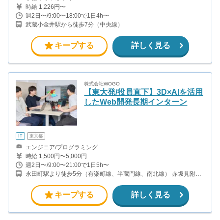
時給 1,226円〜
週2日〜/9:00〜18:00で1日4h〜
武蔵小金井駅から徒歩7分（中央線）
キープする
詳しく見る
株式会社WOGO
【東大発/役員直下】3D×AIを活用
したWeb開発長期インターン
IT
東京都
エンジニア/プログラミング
時給 1,500円〜5,000円
週2日〜/9:00〜21:00で1日5h〜
永田町駅より徒歩5分（有楽町線、半蔵門線、南北線） 赤坂見附駅
より徒歩9分（銀座線、丸ノ内線） 半蔵門駅より徒歩5分(半蔵門線)
麹町駅より徒歩5分(有楽町線)
キープする
詳しく見る