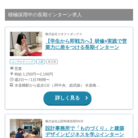
積極採用中の長期インターン求人
株式会社コネクトボックス
【学生から即戦力へ】研修×実践で営
業力に差をつける長期インターン
コンサルティング
人材
東京都
営業
時給 1,250円〜2,100円
週2日〜 / 1日7時間〜
水道橋駅から徒歩1分（JR中央、総武線） 水道橋駅から徒歩6分（都営三田線）
詳しく見る
株式会社山田特殊技研DICE
設計事務所で「ものづくり」と建築
デザインビジネスを学ぶインターン