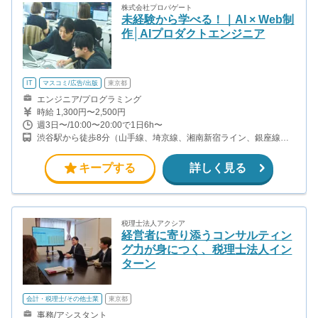
株式会社プロパゲート
未経験から学べる！｜AI × Web制
作│AIプロダクトエンジニア
IT
マスコミ/広告/出版
東京都
エンジニア/プログラミング
時給 1,300円〜2,500円
週3日〜/10:00〜20:00で1日6h〜
渋谷駅から徒歩8分（山手線、埼京線、湘南新宿ライン、銀座線、
他） 表参道駅から徒歩9分（銀座線、半蔵門線、千代田線）
キープする
詳しく見る
税理士法人アクシア
経営者に寄り添うコンサルティン
グ力が身につく、税理士法人イン
ターン
会計・税理士/その他士業
東京都
事務/アシスタント