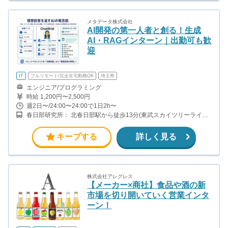
メタデータ株式会社
AI開発の第一人者と創る！生成
AI・RAGインターン｜出勤可も歓
迎
IT
フルリモート/完全在宅勤務OK
埼玉県
エンジニア/プログラミング
時給 1,200円〜2,500円
週2日〜/24:00〜24:00で1日2h〜
春日部研究所： 北春日部駅から徒歩13分(東武スカイツリーライン)
訪問先の川崎等は別途ご連絡。
キープする
詳しく見る
株式会社アレグレス
【メーカー×商社】食品や酒の新
市場を切り開いていく営業インタ
ーン！