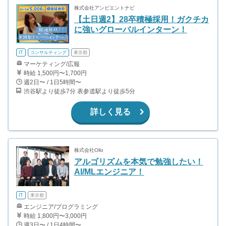
株式会社アンビエントナビ
【土日週2】28卒積極採用！ガクチカ
に強いグローバルインターン！
IT
コンサルティング
東京都
マーケティング/広報
時給 1,500円〜1,700円
週2日〜 / 1日5時間〜
渋谷駅より徒歩7分 表参道駅より徒歩5分
詳しく見る
株式会社Ollo
アルゴリズムを本気で勉強したい！
AI/MLエンジニア！
IT
東京都
エンジニア/プログラミング
時給 1,800円〜3,000円
週3日〜 / 1日4時間〜