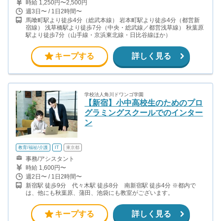
時給 1,250円〜2,500円
週3日〜 / 1日2時間〜
馬喰町駅より徒歩4分（総武本線） 岩本町駅より徒歩4分（都営新
宿線） 浅草橋駅より徒歩7分（中央・総武線／都営浅草線） 秋葉原
駅より徒歩7分（山手線・京浜東北線・日比谷線ほか）
キープする
詳しく見る
学校法人角川ドワンゴ学園
【新宿】小中高校生のためのプロ
グラミングスクールでのインター
ン
教育/福祉/介護
IT
東京都
事務/アシスタント
時給 1,600円〜
週2日〜 / 1日2時間〜
新宿駅 徒歩9分 代々木駅 徒歩8分 南新宿駅 徒歩4分 ※都内で
は、他にも秋葉原、蒲田、池袋にも教室がございます。
キープする
詳しく見る