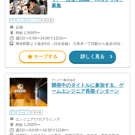
募集
IT
コンサルティング
東京都
企画
時給 1,500円〜
週2日〜/1:00〜24:00で1日1h〜
神谷町駅より徒歩5分（日比谷線） 六本木一丁目駅から徒歩10分
（都営大江戸線）
キープする
詳しく見る
アングー株式会社
開発中のタイトルに参加する、ゲ
ームエンジニア長期インターン
IT
サービス
東京都
エンジニア/プログラミング
時給 1,250円〜
週3日〜/10:00〜18:30で1日4h〜