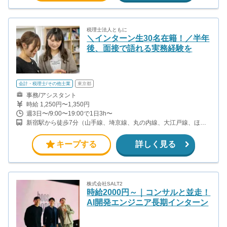
税理士法人ともに
＼インターン生30名在籍！／半年
後、面接で語れる実務経験を
会計・税理士/その他士業
東京都
事務/アシスタント
時給 1,250円〜1,350円
週3日〜/9:00〜19:00で1日3h〜
新宿駅から徒歩7分（山手線、埼京線、丸の内線、大江戸線、ほ
か） 新宿西口駅から徒歩5分(都営大江戸線) 西武新宿駅から徒歩5分
(西武新宿線)
キープする
詳しく見る
株式会社SALT2
時給2000円～｜コンサルと並走！
AI開発エンジニア長期インターン