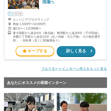
現場へ
IT
東京都
エンジニア/プログラミング
時給 1,500円〜10,000円
週1日〜 / 1日3時間〜
東大前駅から徒歩4分（南北線） 根津駅から徒歩8分（千代田線）
本郷三丁目駅から徒歩10分（丸ノ内線・大江戸線） その他交通手
段： ・自転車（近くに駐輪場あり）
キープする
詳しく見る
フルリモートインターン求人をもっと見る
あなたにオススメの長期インターン