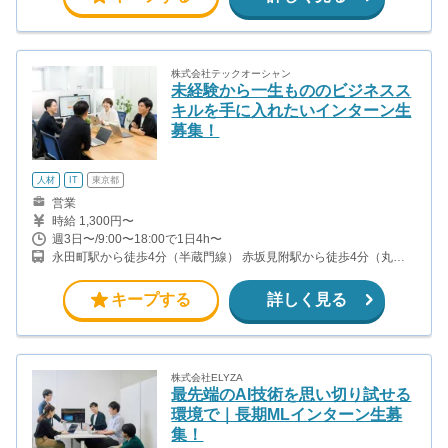
株式会社テックオーシャン
未経験から一生もののビジネスス
キルを手に入れたいインターン生
募集！
人材
IT
東京都
営業
時給 1,300円〜
週3日〜/9:00〜18:00で1日4h〜
永田町駅から徒歩4分（半蔵門線） 赤坂見附駅から徒歩4分（丸ノ
内線）
キープする
詳しく見る
株式会社ELYZA
最先端のAI技術を思い切り試せる
環境で｜長期MLインターン生募
集！