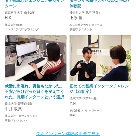
まで挑戦したエンジニア長期イン
ターンから新卒入社へ歩んだ私の
ターン
体験記
東京科学大学 修士2年
神奈川大学 既卒(学部)
H.K
上原 慶
株式会社pipon
株式会社アカウンタックス
エンジニア/プログラミング
事務/アシスタント
就活に出遅れ、資格もなかった。
初めての営業インターンチャレン
不安だらけだった日々を変えてく
ジ【28新卒】
れた、長期インターンという選択
法政大学 大学1年生
Y.N
日本大学 既卒(学部)
中井 双葉
株式会社レバレッジベース
営業
株式会社アカウンタックス
事務/アシスタント
長期インターン体験談を全て見る