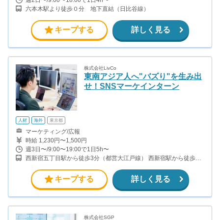
六本木駅より徒歩０分 地下直結（日比谷線）
キープする
詳しく見る
株式会社LivCo
東南アジア人へ"バズり"を生み出
せ！SNSマーケインターン
人材
海外
東京都
マーケティング/広報
時給 1,230円〜1,500円
週3日〜/9:00〜19:00で1日5h〜
西新宿五丁目駅から徒歩3分（都営大江戸線） 西新宿駅から徒歩8
分（丸の内線）
キープする
詳しく見る
株式会社SGP