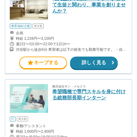
て生徒と関わり、事業を創りませ
んか？
教育/福祉/介護
東京都
企画
時給 1,226円〜3,100円
週2日〜/10:00〜22:00で1日1h〜
渋谷駅から徒歩6分 希望者は以下の校舎でも勤務可能です。 ・自由
が丘校：自由が丘駅から徒歩4分 ・下北沢校：下北沢駅から徒歩5
分 ・成城学園前校：成城学園前駅から徒歩1分 ・横浜校：横浜駅か
キープする
詳しく見る
ら徒歩5分
株式会社サン・メルクス
希望職種で専門スキルを身に付け
る総務部長期インターン
IT
東京都
事務/アシスタント
時給 1,600円〜2,400円
週2日〜/9:00〜18:00で1日4h〜