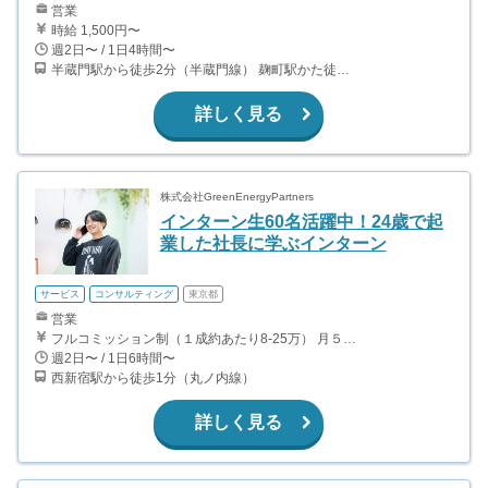
営業
時給 1,500円〜
週2日〜 / 1日4時間〜
半蔵門駅から徒歩2分（半蔵門線） 麹町駅かた徒歩10分（有楽町線）
詳しく見る
株式会社GreenEnergyPartners
インターン生60名活躍中！24歳で起
業した社長に学ぶインターン
サービス
コンサルティング
東京都
営業
フルコミッション制（１成約あたり8-25万） 月５０万以上稼ぐインターン生も多数います！ ■収入例 ○入社１ヶ月目（明治大学2年生） 役職：アポインター 月間１契約×８万円＝８万円 ＋交通費 ○入社３ヶ月目（東京大学２年生） 役職：アポインター（ランク：ブロンズ） 月間３契約×10万円＝30万円 ＋交通費 ○入社６ヶ月目（早稲田大学３年生） 役職：アポインター（ランク：シルバー） 月間５契約×12万円＝60万円 ＋交通費 ○入社15ヶ月目（慶應大学３年生） 役職：クローザー 月間３契約×25万＝75万円 ＋交通費
週2日〜 / 1日6時間〜
西新宿駅から徒歩1分（丸ノ内線）
詳しく見る