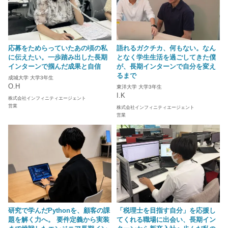
応募をためらっていたあの頃の私
語れるガクチカ、何もない。なん
に伝えたい。一歩踏み出した長期
となく学生生活を過ごしてきた僕
インターンで掴んだ成果と自信
が、長期インターンで自分を変え
るまで
成城大学 大学3年生
O.H
東洋大学 大学3年生
I.K
株式会社インフィニティエージェント
営業
株式会社インフィニティエージェント
営業
研究で学んだPythonを、顧客の課
「税理士を目指す自分」を応援し
題を解く力へ。 要件定義から実装
てくれる職場に出会い、長期イン