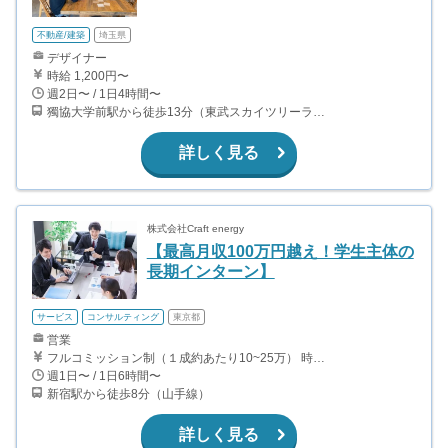
不動産/建築
埼玉県
デザイナー
時給 1,200円〜
週2日〜 / 1日4時間〜
獨協大学前駅から徒歩13分（東武スカイツリーライン、東武伊勢崎線、東武日光線、鬼怒川線）
詳しく見る
株式会社Craft energy
【最高月収100万円越え！学生主体の
長期インターン】
サービス
コンサルティング
東京都
営業
フルコミッション制（１成約あたり10~25万） 時給換算で（2000円〜2500円）程度が目安となります。 月100万を稼ぐ学生多数在籍しています。 ■収入例 〇入社1か月目（早稲田大学2年生） 役職：アポインター 月間1契約×10万円＝10万円 ＋交通費 〇入社3か月目（明治大学2年生） 役職：アポインター 月間2契約×13万円＝26万円 ＋交通費 〇入社6か月目（慶應義塾大学3年生） 役職：アポインター 月間5契約×15万円＝75万円 ＋交通費 〇入社15か月目（東京大学3年生） 役職：クローザー 月間3契約×25万=75万円 ＋交通費 交通費支給あり
週1日〜 / 1日6時間〜
新宿駅から徒歩8分（山手線）
詳しく見る