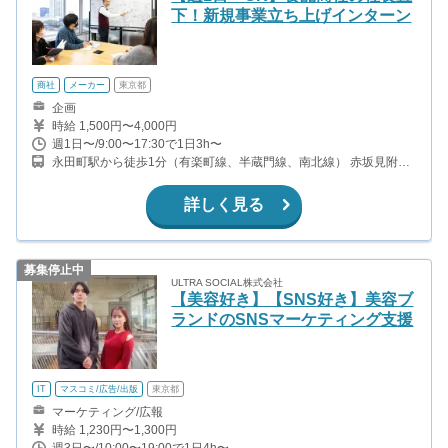
下！新規事業立ち上げインターン
商社
メーカー
東京都
企画
時給 1,500円〜4,000円
週1日〜/9:00〜17:30で1日3h〜
永田町駅から徒歩1分（有楽町線、半蔵門線、南北線） 赤坂見附駅
から徒歩8分（銀座線、丸ノ内線） 国会議事堂前駅から徒歩10分
（千代田線、丸ノ内線 溜池山王駅から徒歩10分（銀座線、南北
詳しく見る
線）
募集停止中
ULTRA SOCIAL株式会社
【美容好き】【SNS好き】美容ブ
ランドのSNSマーケティング支援
IT
マスコミ/広告/出版
東京都
マーケティング/広報
時給 1,230円〜1,300円
週3日〜/10:00〜19:00で1日4h〜