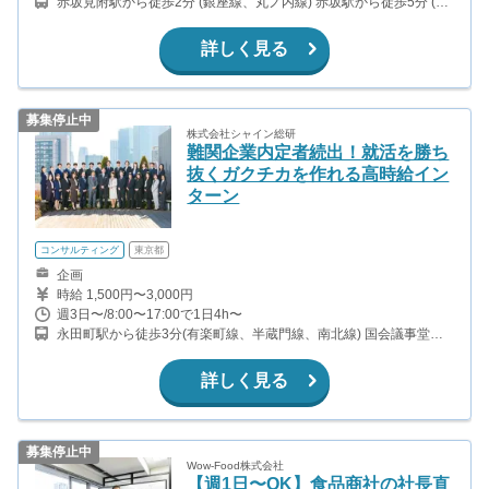
赤坂見附駅から徒歩2分 (銀座線、丸ノ内線) 赤坂駅から徒歩5分 (千
代田線) 永田町駅から徒歩8分 (南北線、半蔵門線、有楽町線) 溜池山
王駅から徒歩7分 (銀座線、南北線)
詳しく見る
募集停止中
株式会社シャイン総研
難関企業内定者続出！就活を勝ち
抜くガクチカを作れる高時給イン
ターン
コンサルティング
東京都
企画
時給 1,500円〜3,000円
週3日〜/8:00〜17:00で1日4h〜
永田町駅から徒歩3分(有楽町線、半蔵門線、南北線) 国会議事堂前
駅から徒歩5分(千代田線、丸ノ内線) 赤坂見附駅から徒歩6分(銀座
線、丸ノ内線) 溜池山王駅から徒歩8分(銀座線、南北線)
詳しく見る
募集停止中
Wow-Food株式会社
【週1日〜OK】食品商社の社長直