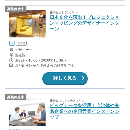
募集停止中
株式会社トランジット
日本文化を演出！プロジェクショ
ンマッピングのデザイナーインタ
ーン
IT
東京都
デザイナー
要確認
週2日〜/10:00〜20:00で1日3h〜
溜池山王駅から徒歩２分の好立地です。
詳しく見る
募集停止中
株式会社スイッチスマイル
ビッグデータを活用！自治体や有
名企業への企画営業インターンシ
ップ