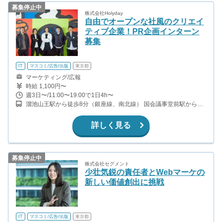
募集停止中
株式会社Holyday
自由でオープンな社風のクリエイ
ティブ企業！PR企画インターン
募集
IT
マスコミ/広告/出版
東京都
マーケティング/広報
時給 1,100円〜
週3日〜/11:00〜19:00で1日4h〜
溜池山王駅から徒歩8分（銀座線、南北線） 国会議事堂前駅から徒
歩7分（千代田線、丸ノ内線） 虎ノ門駅から徒歩9分（銀座線） 六
本木一丁目駅から徒歩10分（南北線）
詳しく見る
募集停止中
株式会社セグメント
少壮気鋭の責任者とWebマーケの
新しい価値創出に挑戦
IT
マスコミ/広告/出版
東京都