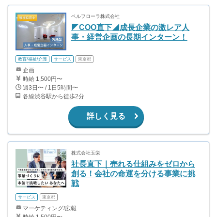
ベルフローラ株式会社
◤COO直下◢成長企業の激レア人
事・経営企画の長期インターン！
教育/福祉/介護
サービス
東京都
企画
時給 1,500円〜
週3日〜 / 1日5時間〜
各線渋谷駅から徒歩2分
詳しく見る
株式会社玉栄
社長直下｜売れる仕組みをゼロから
創る！会社の命運を分ける事業に挑
戦
サービス
東京都
マーケティング/広報