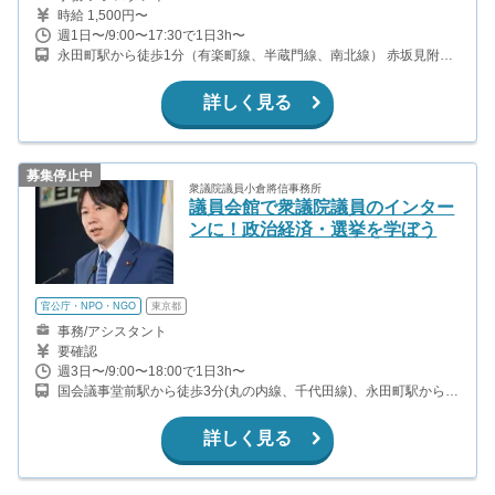
時給 1,500円〜
週1日〜/9:00〜17:30で1日3h〜
永田町駅から徒歩1分（有楽町線、半蔵門線、南北線） 赤坂見附駅
から徒歩8分（銀座線、丸ノ内線） 国会議事堂前駅から徒歩10分
（千代田線、丸ノ内線） 溜池山王駅から徒歩10分（銀座線、南北
詳しく見る
線）
募集停止中
衆議院議員小倉將信事務所
議員会館で衆議院議員のインター
ンに！政治経済・選挙を学ぼう
官公庁・NPO・NGO
東京都
事務/アシスタント
要確認
週3日〜/9:00〜18:00で1日3h〜
国会議事堂前駅から徒歩3分(丸の内線、千代田線)、永田町駅から徒
歩5分(南北線、半蔵門線、有楽町線)、溜池山王駅から徒歩8分(銀座
線、南北線)
詳しく見る