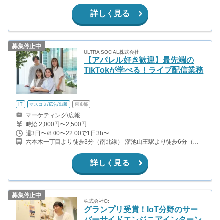
分 （南北線、銀座線） 虎ノ門ヒルズ駅から徒歩1分（日比谷線） 神
谷町駅 から徒歩5分（日比谷線）
詳しく見る
募集停止中
ULTRA SOCIAL株式会社
【アパレル好き歓迎】最先端の
TikTokが学べる！ライブ配信業務
IT
マスコミ/広告/出版
東京都
マーケティング/広報
時給 2,000円〜2,500円
週3日〜/8:00〜22:00で1日3h〜
六本木一丁目より徒歩3分（南北線） 溜池山王駅より徒歩6分（銀
座線） 六本木駅より徒歩8分（日比谷線）
詳しく見る
募集停止中
株式会社O:
グランプリ受賞！IoT分野のサー
バーサイドエンジニアインターン