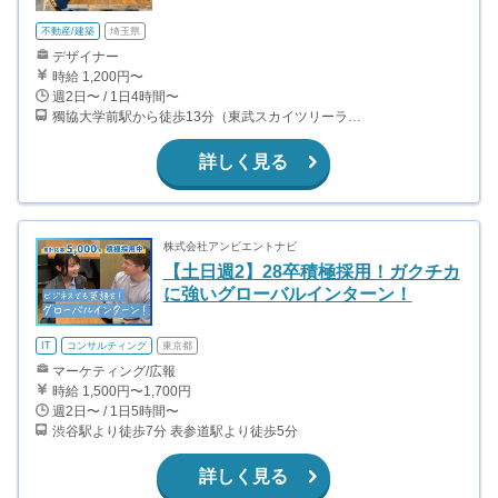
不動産/建築
埼玉県
デザイナー
時給 1,200円〜
週2日〜 / 1日4時間〜
獨協大学前駅から徒歩13分（東武スカイツリーライン、東武伊勢崎線、東武日光線、鬼怒川線）
詳しく見る
株式会社アンビエントナビ
【土日週2】28卒積極採用！ガクチカ
に強いグローバルインターン！
IT
コンサルティング
東京都
マーケティング/広報
時給 1,500円〜1,700円
週2日〜 / 1日5時間〜
渋谷駅より徒歩7分 表参道駅より徒歩5分
詳しく見る