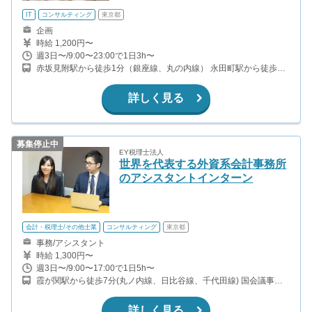
IT
コンサルティング
東京都
企画
時給 1,200円〜
週3日〜/9:00〜23:00で1日3h〜
赤坂見附駅から徒歩1分（銀座線、丸の内線） 永田町駅から徒歩5
分（有楽町線、半蔵門線、南北線） 赤坂駅から徒歩7分（千代田
線） 溜池山王駅から徒歩11分（銀座線、南北線）
詳しく見る
募集停止中
EY税理士法人
世界を代表する外資系会計事務所
のアシスタントインターン
会計・税理士/その他士業
コンサルティング
東京都
事務/アシスタント
時給 1,300円〜
週3日〜/9:00〜17:00で1日5h〜
霞が関駅から徒歩7分(丸ノ内線、日比谷線、千代田線) 国会議事堂
前駅から徒歩9分(丸ノ内線、千代田線) 溜池山王駅から徒歩9分(銀
座線、南北線) 虎ノ門駅から徒歩3分(銀座線)
詳しく見る