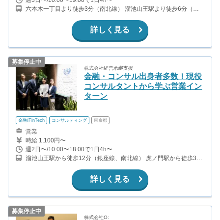
六本木一丁目より徒歩3分（南北線） 溜池山王駅より徒歩6分（銀
座線） 六本木駅より徒歩8分（日比谷線）
詳しく見る
募集停止中
株式会社経営承継支援
金融・コンサル出身者多数！現役
コンサルタントから学ぶ営業イン
ターン
金融/FinTech
コンサルティング
東京都
営業
時給 1,100円〜
週2日〜/10:00〜18:00で1日4h〜
溜池山王駅から徒歩12分（銀座線、南北線） 虎ノ門駅から徒歩3分
（銀座線） 霞ヶ関駅から徒歩6分（千代田線、丸ノ内線、日比谷
線） 国会議事堂前駅から徒歩9分（千代田線、丸ノ内線）
詳しく見る
募集停止中
株式会社O: