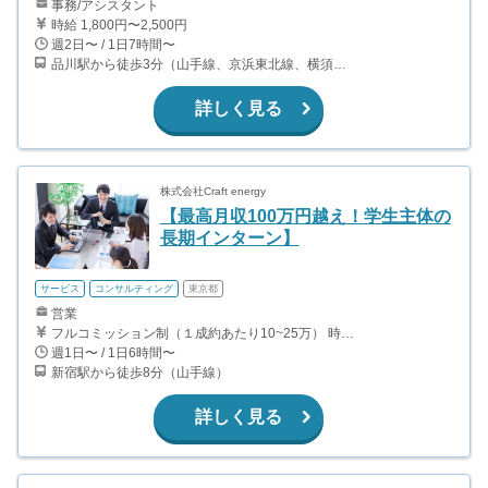
事務/アシスタント
時給 1,800円〜2,500円
週2日〜 / 1日7時間〜
品川駅から徒歩3分（山手線、京浜東北線、横須賀線、上野東京ライン、ほか） 上大岡駅～都内の送迎なので、横浜付近在住が望ましいです。
詳しく見る
株式会社Craft energy
【最高月収100万円越え！学生主体の
長期インターン】
サービス
コンサルティング
東京都
営業
フルコミッション制（１成約あたり10~25万） 時給換算で（2000円〜2500円）程度が目安となります。 月100万を稼ぐ学生多数在籍しています。 ■収入例 〇入社1か月目（早稲田大学2年生） 役職：アポインター 月間1契約×10万円＝10万円 ＋交通費 〇入社3か月目（明治大学2年生） 役職：アポインター 月間2契約×13万円＝26万円 ＋交通費 〇入社6か月目（慶應義塾大学3年生） 役職：アポインター 月間5契約×15万円＝75万円 ＋交通費 〇入社15か月目（東京大学3年生） 役職：クローザー 月間3契約×25万=75万円 ＋交通費 交通費支給あり
週1日〜 / 1日6時間〜
新宿駅から徒歩8分（山手線）
詳しく見る