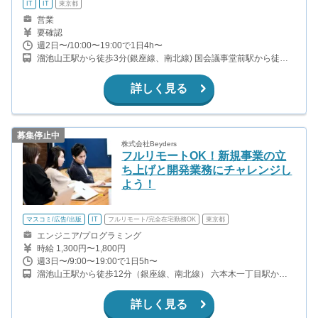
IT
IT
東京都
営業
要確認
週2日〜/10:00〜19:00で1日4h〜
溜池山王駅から徒歩3分(銀座線、南北線) 国会議事堂前駅から徒歩6
分(丸の内線、千代田線) 赤坂駅から徒歩7分(千代田線) 六本木一丁
目駅から徒歩10分(南北線)
詳しく見る
募集停止中
株式会社Beyders
フルリモートOK！新規事業の立
ち上げと開発業務にチャレンジし
よう！
マスコミ/広告/出版
IT
フルリモート/完全在宅勤務OK
東京都
エンジニア/プログラミング
時給 1,300円〜1,800円
週3日〜/9:00〜19:00で1日5h〜
溜池山王駅から徒歩12分（銀座線、南北線） 六本木一丁目駅から
徒歩1分（南北線）
詳しく見る