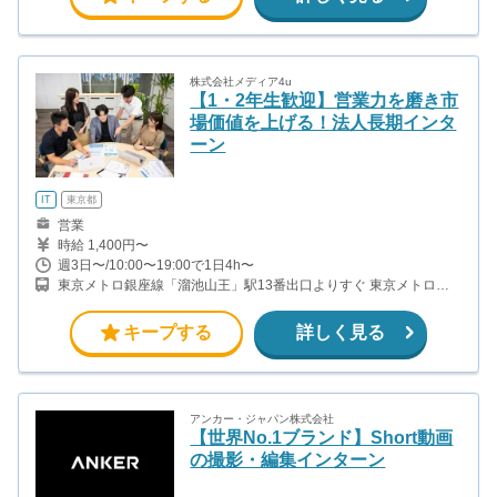
株式会社メディア4u
【1・2年生歓迎】営業力を磨き市
場価値を上げる！法人長期インタ
ーン
IT
東京都
営業
時給 1,400円〜
週3日〜/10:00〜19:00で1日4h〜
東京メトロ銀座線「溜池山王」駅13番出口よりすぐ 東京メトロ丸
ノ内線「国会議事堂前」駅より徒歩8分
キープする
詳しく見る
アンカー・ジャパン株式会社
【世界No.1ブランド】Short動画
の撮影・編集インターン