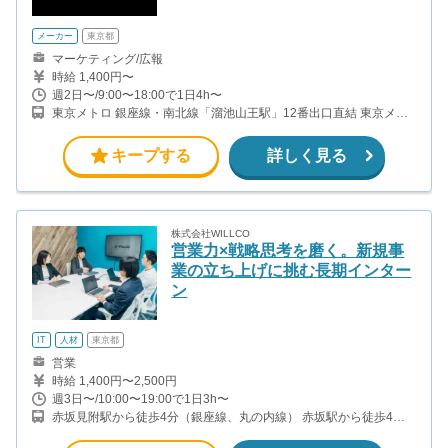
メーカー
東京都
マーケティング/広報
時給 1,400円〜
週2日〜/9:00〜18:00で1日4h〜
東京メトロ 銀座線・南北線「溜池山王駅」12番出口直結 東京メト
ロ 千代田線・丸ノ内線「国会議事堂前駅」12番出口直結
キープする
詳しく見る
株式会社WILLCO
営業力×戦略思考を磨く。新規事
業の立ち上げに挑む長期インター
ン
IT
人材
東京都
営業
時給 1,400円〜2,500円
週3日〜/10:00〜19:00で1日3h〜
赤坂見附駅から徒歩4分（銀座線、丸の内線） 赤坂駅から徒歩4分
（千代田線） 永田町駅から徒歩8分（有楽町線、半蔵門線、南北
線） 溜池山王駅から徒歩10分（銀座線、南北線）