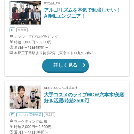
株式会社Ollo
アルゴリズムを本気で勉強したい！
AI/MLエンジニア！
IT
東京都
エンジニア/プログラミング
時給 1,800円〜3,000円
週3日〜 / 1日4時間〜
本郷三丁目駅より徒歩2分（東京メトロ丸の内線/都営地下鉄大江戸線）
詳しく見る
ULTRA SOCIAL株式会社
大手コスメのライブMC＠六本木/美容
好き活躍/時給2500可
IT
マスコミ/広告/出版
東京都
マーケティング/広報
時給 2,000円〜2,500円
週3日〜 / 1日3時間〜