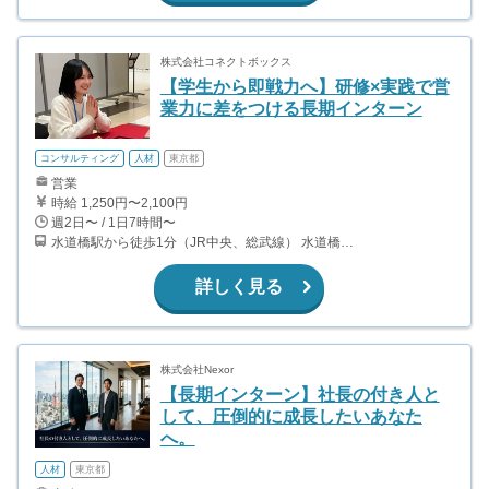
株式会社コネクトボックス
【学生から即戦力へ】研修×実践で営
業力に差をつける長期インターン
コンサルティング
人材
東京都
営業
時給 1,250円〜2,100円
週2日〜 / 1日7時間〜
水道橋駅から徒歩1分（JR中央、総武線） 水道橋駅から徒歩6分（都営三田線）
詳しく見る
株式会社Nexor
【長期インターン】社長の付き人と
して、圧倒的に成長したいあなた
へ。
人材
東京都