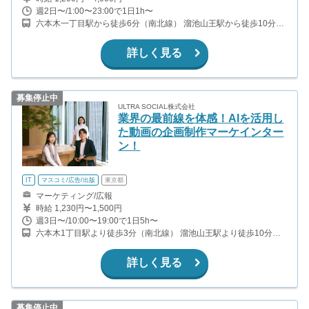
週2日〜/1:00〜23:00で1日1h〜
六本木一丁目駅から徒歩6分（南北線） 溜池山王駅から徒歩10分
（銀座線、南北線） 六本木駅から徒歩11分（日比谷線、都営大江
戸線） 赤坂駅から徒歩7分（千代田線）
詳しく見る
募集停止中
ULTRA SOCIAL株式会社
業界の最前線を体感！AIを活用し
た動画の企画制作マーケインター
ン！
IT
マスコミ/広告/出版
東京都
マーケティング/広報
時給 1,230円〜1,500円
週3日〜/10:00〜19:00で1日5h〜
六本木1丁目駅より徒歩3分（南北線） 溜池山王駅より徒歩10分
（銀座線） 六本木駅駅より徒歩15分（大江戸線・日比谷線）
詳しく見る
募集停止中