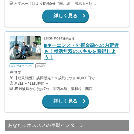
六本木一丁目より徒歩5分（南北線） 溜池山王駅より徒歩10分（銀座線） 六本木駅より徒歩12分（日比谷線）
詳しく見る
LSIGN POST株式会社
■キーエンス・外資金融への内定者
も！就活無双のスキルを習得しよ
う！
コンサルティング
大阪府
営業
【成果報酬】 訪問販売：１成約につき30,000円です。 例えば、光インターネットの成約であれば、平均的に2.5日で1件の契約が見込めます。（12,000円/1日6時間稼働） ＜月収例＞月に100万以上稼ぐ方もいます！ ・月5件成約：150,000円 ・月15件成約：450,000円 ・月30成約：900,000円➕マネジメントインセンティブ300,000円 合計1,200,000円 時給換算で2,000円程度が、平均的なインターン生の報酬となっています。
週2日〜 / 1日5時間〜
JR難波駅から徒歩7分（関西本線、阪和線、関西空港線） 大阪難波駅から徒歩13分（近鉄奈良線、阪神なんば線） 桜川駅から徒歩4分（大阪メトロ千日前線、阪神なんば線）
詳しく見る
あなたにオススメの長期インターン