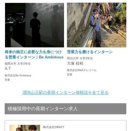
将来の独立に必要な力を身につけ
営業力を磨けるインターン
る営業インターン｜Be Ambitious
明治大学 大学3年生
大塚 椋裕
福岡大学 大学3年生
A.T
株式会社M&Aテレコール
営業
株式会社Be Ambitious
営業
溜池山王駅の長期インターン体験談を全て見る
積極採用中の長期インターン求人
株式会社DRAFT