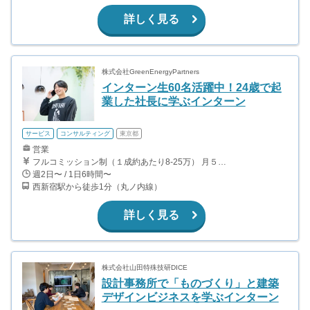
詳しく見る
株式会社GreenEnergyPartners
インターン生60名活躍中！24歳で起
業した社長に学ぶインターン
サービス
コンサルティング
東京都
営業
フルコミッション制（１成約あたり8-25万） 月５０万以上稼ぐインターン生も多数います！ ■収入例 ○入社１ヶ月目（明治大学2年生） 役職：アポインター 月間１契約×８万円＝８万円 ＋交通費 ○入社３ヶ月目（東京大学２年生） 役職：アポインター（ランク：ブロンズ） 月間３契約×10万円＝30万円 ＋交通費 ○入社６ヶ月目（早稲田大学３年生） 役職：アポインター（ランク：シルバー） 月間５契約×12万円＝60万円 ＋交通費 ○入社15ヶ月目（慶應大学３年生） 役職：クローザー 月間３契約×25万＝75万円 ＋交通費
週2日〜 / 1日6時間〜
西新宿駅から徒歩1分（丸ノ内線）
詳しく見る
株式会社山田特殊技研DICE
設計事務所で「ものづくり」と建築
デザインビジネスを学ぶインターン