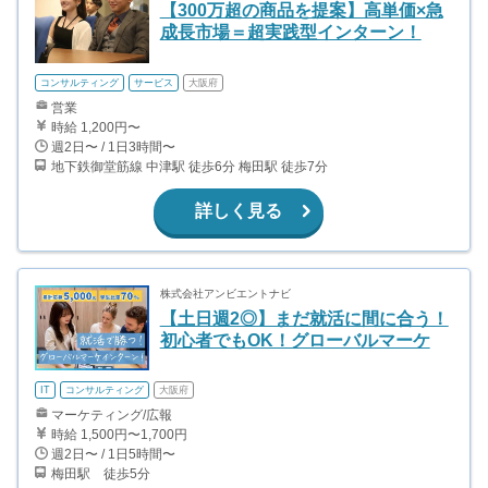
【300万超の商品を提案】高単価×急
成長市場＝超実践型インターン！
コンサルティング
サービス
大阪府
営業
時給 1,200円〜
週2日〜 / 1日3時間〜
地下鉄御堂筋線 中津駅 徒歩6分 梅田駅 徒歩7分
詳しく見る
株式会社アンビエントナビ
【土日週2◎】まだ就活に間に合う！
初心者でもOK！グローバルマーケ
IT
コンサルティング
大阪府
マーケティング/広報
時給 1,500円〜1,700円
週2日〜 / 1日5時間〜
梅田駅 徒歩5分