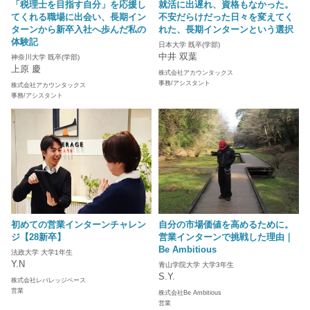
「税理士を目指す自分」を応援し
就活に出遅れ、資格もなかった。
てくれる職場に出会い、長期イン
不安だらけだった日々を変えてく
ターンから新卒入社へ歩んだ私の
れた、長期インターンという選択
体験記
日本大学 既卒(学部)
中井 双葉
神奈川大学 既卒(学部)
上原 慶
株式会社アカウンタックス
事務/アシスタント
株式会社アカウンタックス
事務/アシスタント
初めての営業インターンチャレン
自分の市場価値を高めるために。
ジ【28新卒】
営業インターンで挑戦した理由｜
Be Ambitious
法政大学 大学1年生
Y.N
青山学院大学 大学3年生
S.Y.
株式会社レバレッジベース
営業
株式会社Be Ambitious
営業