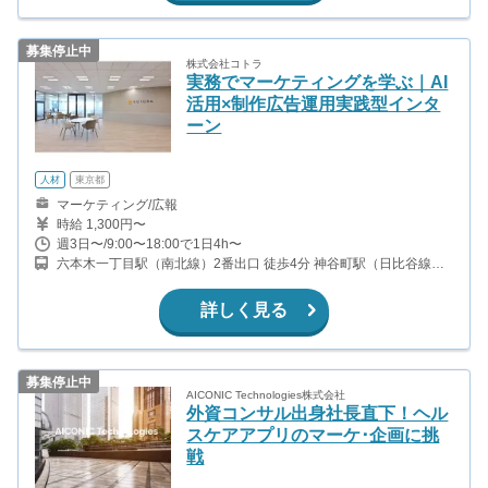
募集停止中
株式会社コトラ
実務でマーケティングを学ぶ｜AI
活用×制作広告運用実践型インタ
ーン
人材
東京都
マーケティング/広報
時給 1,300円〜
週3日〜/9:00〜18:00で1日4h〜
六本木一丁目駅（南北線）2番出口 徒歩4分 神谷町駅（日比谷線）5
番出口直結
詳しく見る
募集停止中
AICONIC Technologies株式会社
外資コンサル出身社長直下！ヘル
スケアアプリのマーケ･企画に挑
戦