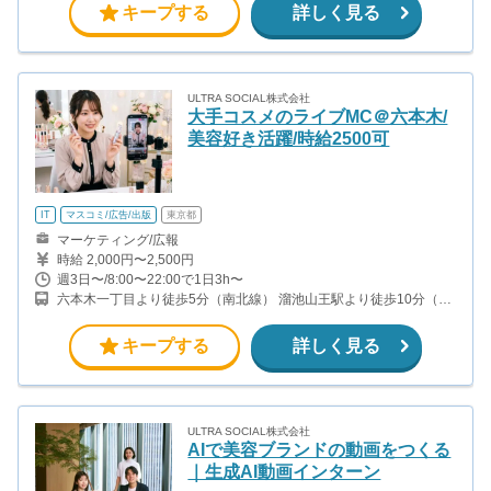
キープする
詳しく見る
ULTRA SOCIAL株式会社
大手コスメのライブMC＠六本木/
美容好き活躍/時給2500可
IT
マスコミ/広告/出版
東京都
マーケティング/広報
時給 2,000円〜2,500円
週3日〜/8:00〜22:00で1日3h〜
六本木一丁目より徒歩5分（南北線） 溜池山王駅より徒歩10分（銀
座線） 六本木駅より徒歩12分（日比谷線）
キープする
詳しく見る
ULTRA SOCIAL株式会社
AIで美容ブランドの動画をつくる
｜生成AI動画インターン