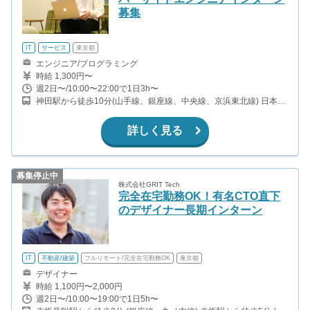
募集
IT
サービス
東京都
エンジニア/プログラミング
時給 1,300円〜
週2日〜/10:00〜22:00で1日3h〜
神田駅から徒歩10分(山手線、銀座線、中央線、京浜東北線) 日本橋
駅から徒歩4分(銀座線、浅草線、東西線) 三越前駅から徒歩4分(銀
座線、半蔵門線) 又は溜池山王オフィス(三菱総研内 南北線・銀座
詳しく見る
線)
募集停止中
株式会社GRIT Tech
完全在宅勤務OK！有名CTO直下
のデザイナー長期インターン
IT
不動産/建築
フルリモート/完全在宅勤務OK
東京都
デザイナー
時給 1,100円〜2,000円
週2日〜/10:00〜19:00で1日5h〜