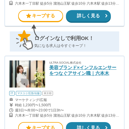
六本木一丁目駅 徒歩5分 溜池山王駅 徒歩10分 六本木駅 徒歩13分
赤坂駅 徒歩12分
キープする
詳しく見る
ログインなしで利用OK！
気になる求人は今すぐキープ！
ULTRA SOCIAL株式会社
美容ブランド×インフルエンサー
をつなぐアサイン職｜六本木
IT
マスコミ/広告/出版
東京都
マーケティング/広報
時給 1,230円〜1,500円
週3日〜/8:00〜23:00で1日3h〜
六本木一丁目駅 徒歩5分 溜池山王駅 徒歩10分 六本木駅 徒歩13分
赤坂駅 徒歩12分
キープする
詳しく見る