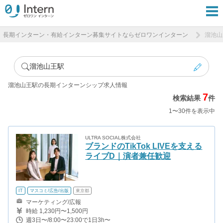
長期インターン・有給インターン募集サイトならゼロワンインターン
溜池山
溜池山王駅
溜池山王駅の長期インターンシップ求人情報
7
検索結果
件
1〜30件を表示中
ULTRA SOCIAL株式会社
ブランドのTikTok LIVEを支える
ライブD｜演者兼任歓迎
IT
マスコミ/広告/出版
東京都
マーケティング/広報
時給 1,230円〜1,500円
週3日〜/8:00〜23:00で1日3h〜