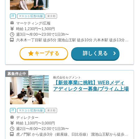
IT
マスコミ/広告/出版
東京都
マーケティング/広報
時給 1,230円〜1,500円
週3日〜/8:00〜23:00で1日3h〜
六本木一丁目駅 徒歩5分 溜池山王駅 徒歩10分 六本木駅 徒歩13分
赤坂駅 徒歩12分
キープする
詳しく見る
募集停止中
株式会社セグメント
【新規事業に挑戦】WEBメディ
アディレクター募集/プライム上場
IT
マスコミ/広告/出版
東京都
ディレクター
時給 1,100円〜3,000円
週2日〜/8:00〜22:00で1日3h〜
虎ノ門駅 から徒歩3分（銀座線、日比谷線） 溜池山王駅から徒歩5