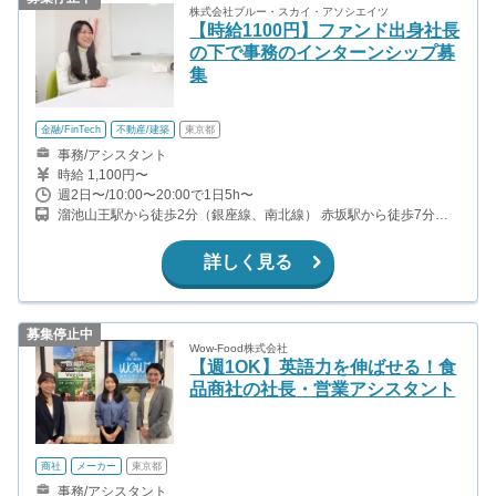
株式会社ブルー・スカイ・アソシエイツ
【時給1100円】ファンド出身社長
の下で事務のインターンシップ募
集
金融/FinTech
不動産/建築
東京都
事務/アシスタント
時給 1,100円〜
週2日〜/10:00〜20:00で1日5h〜
溜池山王駅から徒歩2分（銀座線、南北線） 赤坂駅から徒歩7分
（千代田線）
詳しく見る
募集停止中
Wow-Food株式会社
【週1OK】英語力を伸ばせる！食
品商社の社長・営業アシスタント
商社
メーカー
東京都
事務/アシスタント