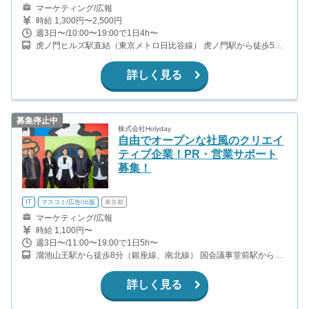
マーケティング/広報
時給 1,300円〜2,500円
週3日〜/10:00〜19:00で1日4h〜
虎ノ門ヒルズ駅直結（東京メトロ日比谷線） 虎ノ門駅から徒歩5分
（東京メトロ銀座線）
詳しく見る
募集停止中
株式会社Holyday
自由でオープンな社風のクリエイ
ティブ企業！PR・営業サポート
募集！
IT
マスコミ/広告/出版
東京都
マーケティング/広報
時給 1,100円〜
週3日〜/11:00〜19:00で1日5h〜
溜池山王駅から徒歩8分（銀座線、南北線） 国会議事堂前駅から徒
歩7分（千代田線、丸ノ内線） 虎ノ門駅から徒歩9分（銀座線） 六
本木一丁目駅から徒歩10分（南北線）
詳しく見る