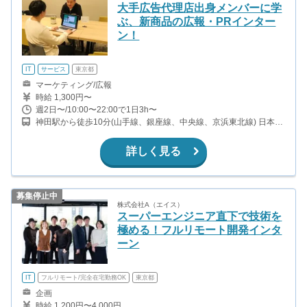
大手広告代理店出身メンバーに学
ぶ、新商品の広報・PRインター
ン！
IT
サービス
東京都
マーケティング/広報
時給 1,300円〜
週2日〜/10:00〜22:00で1日3h〜
神田駅から徒歩10分(山手線、銀座線、中央線、京浜東北線) 日本橋
駅から徒歩4分(銀座線、浅草線、東西線) 三越前駅から徒歩4分(銀
座線、半蔵門線) 又は溜池山王オフィス(三菱総研内 南北線・銀座
詳しく見る
線)
募集停止中
株式会社A（エイス）
スーパーエンジニア直下で技術を
極める！フルリモート開発インタ
ーン
IT
フルリモート/完全在宅勤務OK
東京都
企画
時給 1,200円〜4,000円