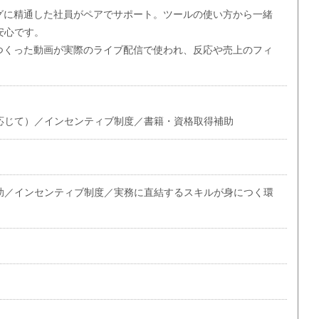
ングに精通した社員がペアでサポート。ツールの使い方から一緒
安心です。
がつくった動画が実際のライブ配信で使われ、反応や売上のフィ
。
応じて）／インセンティブ制度／書籍・資格取得補助
助／インセンティブ制度／実務に直結するスキルが身につく環