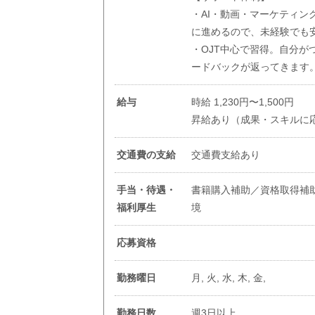
・AI・動画・マーケティ
に進めるので、未経験でも
・OJT中心で習得。自分
ードバックが返ってきます
給与
時給 1,230円〜1,500円
昇給あり（成果・スキルに
交通費の支給
交通費支給あり
手当・待遇・
書籍購入補助／資格取得補
福利厚生
境
応募資格
勤務曜日
月, 火, 水, 木, 金,
勤務日数
週3日以上