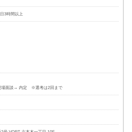
1日3時間以上
現場面談→ 内定 ※選考は2回まで
号 VORT 六本木一丁目 10F