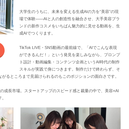
大学生のうちに、未来を変える生成AIの力を“美容”の現
場で体験——AIと人の創造性を融合させ、大手美容ブラ
ンドの新作コスメをいちばん魅力的に見せる動画を、生
成AIでつくります。
TikTok LIVE・SNS動画の最前線で、「AIでこんな表現
ができるんだ！」という発見を楽しみながら、プロンプ
ト設計・動画編集・コンテンツ企画というAI時代の制作
スキルが実践で身につきます。制作だけで終わらず、そ
ながるところまで見届けられるのもこのポジションの面白さです。
ばかりの成長市場。スタートアップのスピード感と裁量の中で、美容×AI
す。