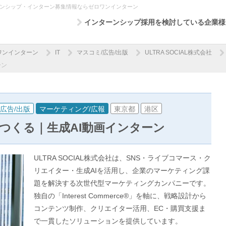
ンターンシップ・インターン募集情報ならゼロワンインターン
インターンシップ採用を検討している企業様
ワンインターン
IT
マスコミ/広告/出版
ULTRA SOCIAL株式会社
ーン
広告/出版
マーケティング/広報
東京都
港区
つくる｜生成AI動画インターン
ULTRA SOCIAL株式会社は、SNS・ライブコマース・ク
リエイター・生成AIを活用し、企業のマーケティング課
題を解決する次世代型マーケティングカンパニーです。
独自の「Interest Commerce®︎」を軸に、戦略設計から
コンテンツ制作、クリエイター活用、EC・購買支援ま
で一貫したソリューションを提供しています。