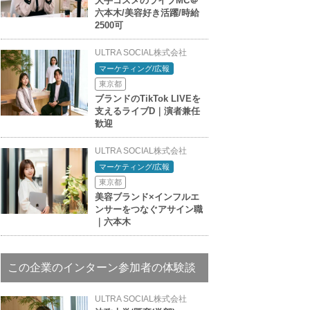
大手コスメのライブMC＠
六本木/美容好き活躍/時給
2500可
ULTRA SOCIAL株式会社
マーケティング/広報
東京都
ブランドのTikTok LIVEを
支えるライブD｜演者兼任
歓迎
ULTRA SOCIAL株式会社
マーケティング/広報
東京都
美容ブランド×インフルエ
ンサーをつなぐアサイン職
｜六本木
この企業のインターン参加者の体験談
ULTRA SOCIAL株式会社