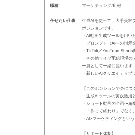
職種
マーケティング/広報
任せたい仕事
生成AIを使って、大手美容
ポジションです。
・AI動画生成ツールを用
・プロンプト（AIへの指示
・TikTok／YouTube S
・その他ライブ配信現場の
一員として一緒に担います
・新しいAIクリエイティブ
【このポジションで身につ
・生成AIツールの実践活用
・ショート動画の企画〜編
・「作って終わり」でなく
・AI×マーケティングとい
【サポート体制】