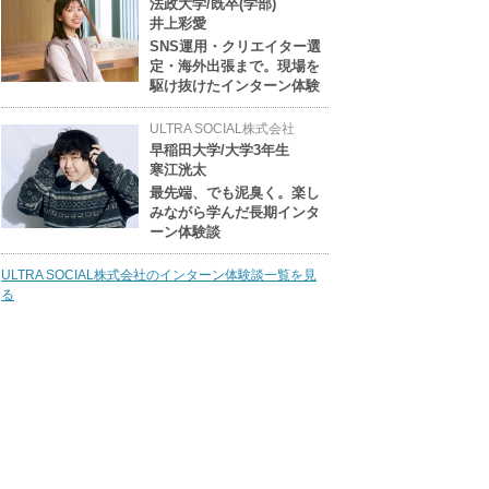
法政大学/既卒(学部)
井上彩愛
SNS運用・クリエイター選
定・海外出張まで。現場を
駆け抜けたインターン体験
ULTRA SOCIAL株式会社
早稲田大学/大学3年生
寒江洸太
最先端、でも泥臭く。楽し
みながら学んだ長期インタ
ーン体験談
ULTRA SOCIAL株式会社のインターン体験談一覧を見
る