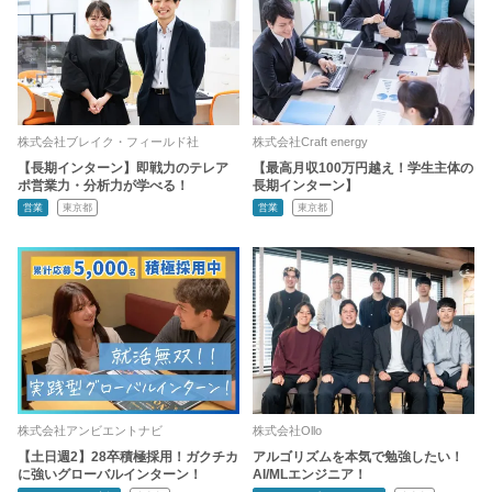
株式会社ブレイク・フィールド社
株式会社Craft energy
【長期インターン】即戦力のテレア
【最高月収100万円越え！学生主体の
ポ営業力・分析力が学べる！
長期インターン】
営業
東京都
営業
東京都
株式会社アンビエントナビ
株式会社Ollo
【土日週2】28卒積極採用！ガクチカ
アルゴリズムを本気で勉強したい！
に強いグローバルインターン！
AI/MLエンジニア！