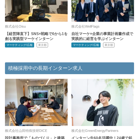
株式会社Oisu
株式会社WellFlags
【経営陣直下】SNS×戦略で0から1を
自社マーケ×企業の事業計画書作成で
創る実践型マーケインターン
実践的に経営を学ぶインターン
マーケティング/広報
東京都
マーケティング/広報
東京都
積極採用中の長期インターン求人
株式会社山田特殊技研DICE
株式会社GreenEnergyPartners
設計事務所で「ものづくり」と建築
インターン生60名活躍中！24歳で起