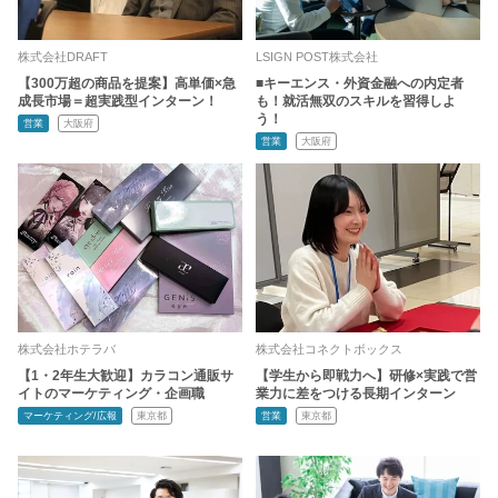
株式会社DRAFT
LSIGN POST株式会社
【300万超の商品を提案】高単価×急
■キーエンス・外資金融への内定者
成長市場＝超実践型インターン！
も！就活無双のスキルを習得しよ
う！
営業
大阪府
営業
大阪府
株式会社ホテラバ
株式会社コネクトボックス
【1・2年生大歓迎】カラコン通販サ
【学生から即戦力へ】研修×実践で営
イトのマーケティング・企画職
業力に差をつける長期インターン
マーケティング/広報
東京都
営業
東京都