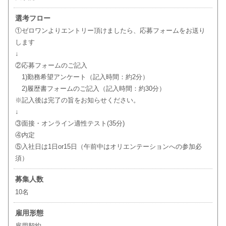
選考フロー
①ゼロワンよりエントリー頂けましたら、応募フォームをお送り
します
↓
②応募フォームのご記入
1)勤務希望アンケート（記入時間：約2分）
2)履歴書フォームのご記入（記入時間：約30分）
※記入後は完了の旨をお知らせください。
↓
③面接・オンライン適性テスト(35分)
④内定
⑤入社日は1日or15日（午前中はオリエンテーションへの参加必
須）
募集人数
10名
雇用形態
雇用契約