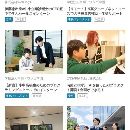
株式会社WellFlags
学校法人角川ドワンゴ学園
伊藤忠出身×中小企業診断士のCEO直
【リモート】N高グループネットコー
下で学ぶセールスインターン
スでの学校運営補助・生徒サポート
営業
東京都
事務/アシスタント
埼玉県
学校法人角川ドワンゴ学園
ENSAPIA Tokyo株式会社
【新宿】小中高校生のためのプログ
時給2000円！AIを使ったAIプロダク
ラミングスクールでのインターン
ト開発 / 企画ができる！
事務/アシスタント
東京都
企画
東京都