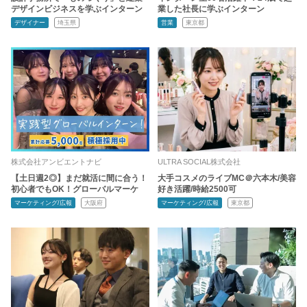
デザインビジネスを学ぶインターン
業した社長に学ぶインターン
デザイナー
埼玉県
営業
東京都
株式会社アンビエントナビ
ULTRA SOCIAL株式会社
【土日週2◎】まだ就活に間に合う！
大手コスメのライブMC＠六本木/美容
初心者でもOK！グローバルマーケ
好き活躍/時給2500可
マーケティング/広報
大阪府
マーケティング/広報
東京都