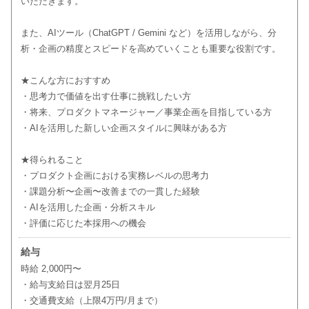
いただきます。
また、AIツール（ChatGPT / Gemini など）を活用しながら、分
析・企画の精度とスピードを高めていくことも重要な役割です。
★こんな方におすすめ
・思考力で価値を出す仕事に挑戦したい方
・将来、プロダクトマネージャー／事業企画を目指している方
・AIを活用した新しい企画スタイルに興味がある方
★得られること
・プロダクト企画における実務レベルの思考力
・課題分析〜企画〜改善までの一貫した経験
・AIを活用した企画・分析スキル
・評価に応じた本採用への機会
給与
時給 2,000円〜
・給与支給日は翌月25日
・交通費支給（上限4万円/月まで）