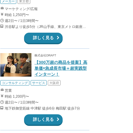
メーカー
東京都
マーケティング/広報
時給 1,250円〜
週2日〜 / 1日3時間〜
渋谷駅より徒歩5分（JR山手線、東京メトロ銀座・半蔵門・副都心線）
詳しく見る
株式会社DRAFT
【300万超の商品を提案】高
単価×急成長市場＝超実践型
インターン！
コンサルティング
サービス
大阪府
営業
時給 1,200円〜
週2日〜 / 1日3時間〜
地下鉄御堂筋線 中津駅 徒歩6分 梅田駅 徒歩7分
詳しく見る