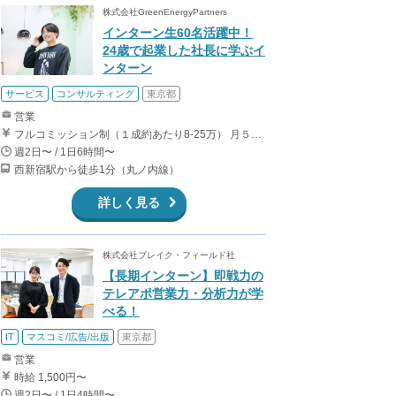
株式会社GreenEnergyPartners
インターン生60名活躍中！
24歳で起業した社長に学ぶイ
ンターン
サービス
コンサルティング
東京都
営業
フルコミッション制（１成約あたり8-25万） 月５０万以上稼ぐインターン生も多数います！ ■収入例 ○入社１ヶ月目（明治大学2年生） 役職：アポインター 月間１契約×８万円＝８万円 ＋交通費 ○入社３ヶ月目（東京大学２年生） 役職：アポインター（ランク：ブロンズ） 月間３契約×10万円＝30万円 ＋交通費 ○入社６ヶ月目（早稲田大学３年生） 役職：アポインター（ランク：シルバー） 月間５契約×12万円＝60万円 ＋交通費 ○入社15ヶ月目（慶應大学３年生） 役職：クローザー 月間３契約×25万＝75万円 ＋交通費
週2日〜 / 1日6時間〜
西新宿駅から徒歩1分（丸ノ内線）
詳しく見る
株式会社ブレイク・フィールド社
【長期インターン】即戦力の
テレアポ営業力・分析力が学
べる！
IT
マスコミ/広告/出版
東京都
営業
時給 1,500円〜
週2日〜 / 1日4時間〜