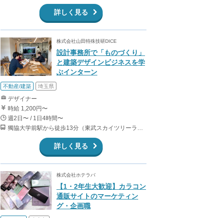
詳しく見る
株式会社山田特殊技研DICE
設計事務所で「ものづくり」
と建築デザインビジネスを学
ぶインターン
不動産/建築
埼玉県
デザイナー
時給 1,200円〜
週2日〜 / 1日4時間〜
獨協大学前駅から徒歩13分（東武スカイツリーライン、東武伊勢崎線、東武日光線、鬼怒川線）
詳しく見る
株式会社ホテラバ
【1・2年生大歓迎】カラコン
通販サイトのマーケティン
グ・企画職