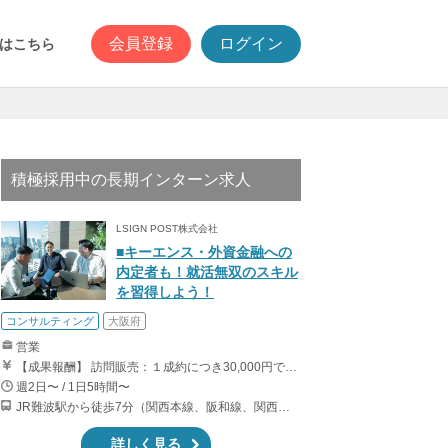
会員登録
ログイン
はこちら
積極採用中の長期インターン求人
LSIGN POST株式会社
■キーエンス・外資金融への
内定者も！就活無双のスキル
を習得しよう！
コンサルティング
大阪府
営業
【成果報酬】 訪問販売：１成約につき30,000円です。 例えば、光インターネットの成約であれば、平均的に2.5日で1件の契約が見込めます。（12,000円/1日6時間稼働） ＜月収例＞月に100万以上稼ぐ方もいます！ ・月5件成約：150,000円 ・月15件成約：450,000円 ・月30成約：900,000円➕マネジメントインセンティブ300,000円 合計1,200,000円 時給換算で2,000円程度が、平均的なインターン生の報酬となっています。
週2日〜 / 1日5時間〜
JR難波駅から徒歩7分（関西本線、阪和線、関西空港線） 大阪難波駅から徒歩13分（近鉄奈良線、阪神なんば線） 桜川駅から徒歩4分（大阪メトロ千日前線、阪神なんば線）
詳しく見る