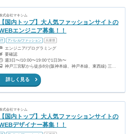
株式会社マキシム
【国内トップ】大人気ファッションサイトの
WEBエンジニア募集！！
IT
アパレル/ファッション
兵庫県
エンジニア/プログラミング
要確認
週3日〜/10:00〜19:00で1日3h〜
神戸三宮駅から徒歩8分(阪神本線、神戸本線、東西線) 三宮
駅から徒歩9分(山手線、ポートアイランド線) 貿易センター
駅から徒歩2分(ポートアイランド線) 三宮・花時計前駅から
詳しく見る
徒歩5分(夢かもめ)
株式会社マキシム
【国内トップ】大人気ファッションサイトの
WEBデザイナー募集！！