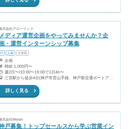
ランド線)
株式会社アローリンク
メディア運営企画をやってみませんか？企
画・運営インターンシップ募集
IT
人材
兵庫県
企画
時給 1,000円〜
週2日〜/10:00〜19:00で1日4h〜
三宮駅から徒歩4分(神戸市営山手線、神戸新交通ポートアイ
ランド線) 三宮・花時計前駅から徒歩7分(神戸市営海岸線夢
かもめ) 貿易センター駅から徒歩9分(神戸新交通ポートアイ
詳しく見る
ランド線)
株式会社Meisin
神戸募集！トップセールスから学ぶ営業イン