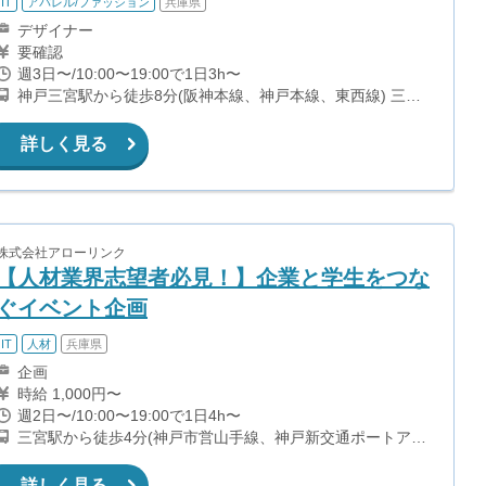
IT
アパレル/ファッション
兵庫県
デザイナー
要確認
週3日〜/10:00〜19:00で1日3h〜
神戸三宮駅から徒歩8分(阪神本線、神戸本線、東西線) 三宮
駅から徒歩9分(山手線、ポートアイランド線) 貿易センター
駅から徒歩2分(ポートアイランド線) 三宮・花時計前駅から
詳しく見る
徒歩5分(夢かもめ)
株式会社アローリンク
【人材業界志望者必見！】企業と学生をつな
ぐイベント企画
IT
人材
兵庫県
企画
時給 1,000円〜
週2日〜/10:00〜19:00で1日4h〜
三宮駅から徒歩4分(神戸市営山手線、神戸新交通ポートアイ
ランド線) 三宮・花時計前駅から徒歩7分(神戸市営海岸線夢
かもめ) 貿易センター駅から徒歩9分(神戸新交通ポートアイ
詳しく見る