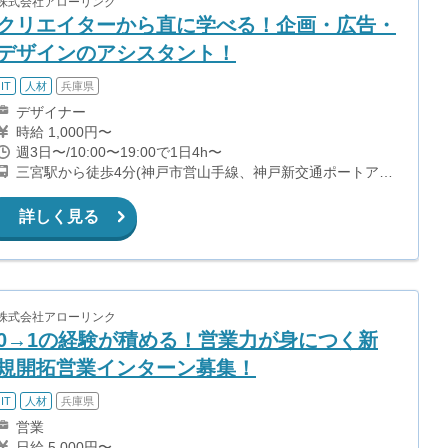
株式会社アローリンク
クリエイターから直に学べる！企画・広告・
デザインのアシスタント！
IT
人材
兵庫県
デザイナー
時給 1,000円〜
週3日〜/10:00〜19:00で1日4h〜
三宮駅から徒歩4分(神戸市営山手線、神戸新交通ポートアイ
ランド線) 三宮・花時計前駅から徒歩7分(神戸市営海岸線夢
かもめ) 貿易センター駅から徒歩9分(神戸新交通ポートアイ
詳しく見る
ランド線)
株式会社アローリンク
0→1の経験が積める！営業力が身につく新
規開拓営業インターン募集！
IT
人材
兵庫県
営業
日給 5,000円〜