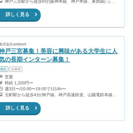
神戸三宮駅から徒歩8分(阪神本線、神戸本線、東西線) 三宮
駅から徒歩9分(山手線、ポートアイランド線) 貿易センター
駅から徒歩2分(ポートアイランド線) 三宮・花時計前駅から
詳しく見る
徒歩5分(夢かもめ)
株式会社ambient
神戸三宮募集！美容に興味がある大学生に人
気の長期インターン募集！
商社
兵庫県
営業
時給 1,200円〜
週3日〜/10:00〜19:00で1日4h〜
元町駅から徒歩4分(神戸線、神戸高速鉄道、山陽電鉄本線
他) 旧居留地・大丸前駅から徒歩5分(海岸線) 県庁前駅から
徒歩6分(山手線) 神戸三宮駅から徒歩8分(神戸高速鉄道、阪
詳しく見る
急神戸線、阪神本線 他)