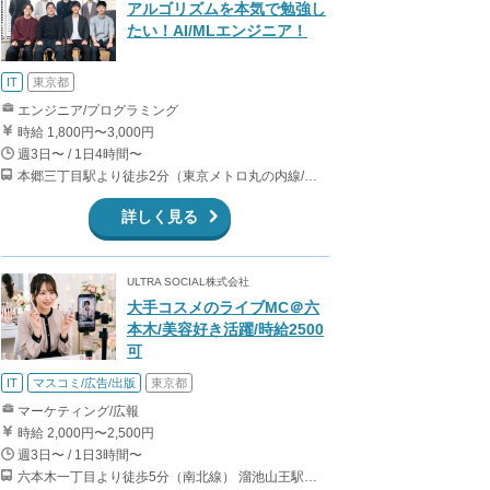
アルゴリズムを本気で勉強し
たい！AI/MLエンジニア！
IT
東京都
エンジニア/プログラミング
時給 1,800円〜3,000円
週3日〜 / 1日4時間〜
本郷三丁目駅より徒歩2分（東京メトロ丸の内線/都営地下鉄大江戸線）
詳しく見る
ULTRA SOCIAL株式会社
大手コスメのライブMC＠六
本木/美容好き活躍/時給2500
可
IT
マスコミ/広告/出版
東京都
マーケティング/広報
時給 2,000円〜2,500円
週3日〜 / 1日3時間〜
六本木一丁目より徒歩5分（南北線） 溜池山王駅より徒歩10分（銀座線） 六本木駅より徒歩12分（日比谷線）