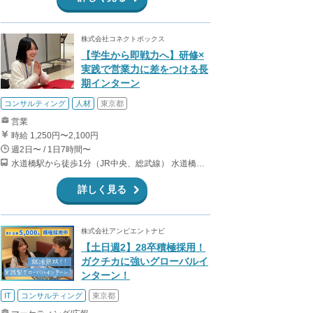
株式会社コネクトボックス
【学生から即戦力へ】研修×
実践で営業力に差をつける長
期インターン
コンサルティング
人材
東京都
営業
時給 1,250円〜2,100円
週2日〜 / 1日7時間〜
水道橋駅から徒歩1分（JR中央、総武線） 水道橋駅から徒歩6分（都営三田線）
詳しく見る
株式会社アンビエントナビ
【土日週2】28卒積極採用！
ガクチカに強いグローバルイ
ンターン！
IT
コンサルティング
東京都