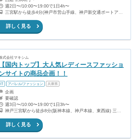
週2日〜/10:00〜19:00で1日4h〜
三宮駅から徒歩4分(神戸市営山手線、神戸新交通ポートアイ
ランド線) 三宮・花時計前駅から徒歩7分(神戸市営海岸線夢
かもめ) 貿易センター駅から徒歩9分(神戸新交通ポートアイ
詳しく見る
ランド線)
株式会社マキシム
【国内トップ】大人気レディースファッショ
ンサイトの商品企画！！
IT
アパレル/ファッション
兵庫県
企画
要確認
週3日〜/10:00〜19:00で1日3h〜
神戸三宮駅から徒歩8分(阪神本線、神戸本線、東西線) 三宮
駅から徒歩9分(山手線、ポートアイランド線) 貿易センター
駅から徒歩2分(ポートアイランド線) 三宮・花時計前駅から
詳しく見る
徒歩5分(夢かもめ)