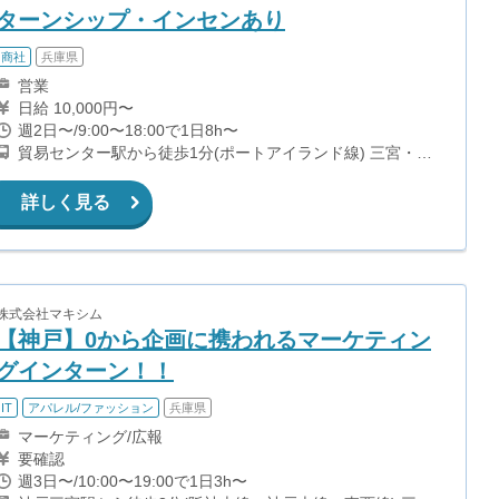
ターンシップ・インセンあり
商社
兵庫県
営業
日給 10,000円〜
週2日〜/9:00〜18:00で1日8h〜
貿易センター駅から徒歩1分(ポートアイランド線) 三宮・花
時計前駅から徒歩6分(夢かもめ) 神戸三宮駅から徒歩8分(神
戸高速東西線、阪急神戸本線) 三宮駅から徒歩9分(山手線、
詳しく見る
ポートアイランド線)
株式会社マキシム
【神戸】0から企画に携われるマーケティン
グインターン！！
IT
アパレル/ファッション
兵庫県
マーケティング/広報
要確認
週3日〜/10:00〜19:00で1日3h〜