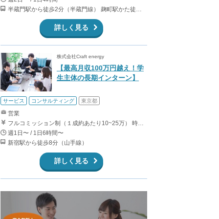
半蔵門駅から徒歩2分（半蔵門線） 麹町駅かた徒歩10分（有楽町線）
詳しく見る
株式会社Craft energy
【最高月収100万円越え！学
生主体の長期インターン】
サービス
コンサルティング
東京都
営業
フルコミッション制（１成約あたり10~25万） 時給換算で（2000円〜2500円）程度が目安となります。 月100万を稼ぐ学生多数在籍しています。 ■収入例 〇入社1か月目（早稲田大学2年生） 役職：アポインター 月間1契約×10万円＝10万円 ＋交通費 〇入社3か月目（明治大学2年生） 役職：アポインター 月間2契約×13万円＝26万円 ＋交通費 〇入社6か月目（慶應義塾大学3年生） 役職：アポインター 月間5契約×15万円＝75万円 ＋交通費 〇入社15か月目（東京大学3年生） 役職：クローザー 月間3契約×25万=75万円 ＋交通費 交通費支給あり
週1日〜 / 1日6時間〜
新宿駅から徒歩8分（山手線）
詳しく見る