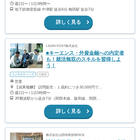
週2日〜 / 1日3時間〜
地下鉄御堂筋線 中津駅 徒歩6分 梅田駅 徒歩7分
詳しく見る
LSIGN POST株式会社
■キーエンス・外資金融への内定者
も！就活無双のスキルを習得しよ
う！
コンサルティング
大阪府
営業
【成果報酬】 訪問販売：１成約につき30,000円です。 例えば、光インターネットの成約であれば、平均的に2.5日で1件の契約が見込めます。（12,000円/1日6時間稼働） ＜月収例＞月に100万以上稼ぐ方もいます！ ・月5件成約：150,000円 ・月15件成約：450,000円 ・月30成約：900,000円➕マネジメントインセンティブ300,000円 合計1,200,000円 時給換算で2,000円程度が、平均的なインターン生の報酬となっています。
週2日〜 / 1日5時間〜
JR難波駅から徒歩7分（関西本線、阪和線、関西空港線） 大阪難波駅から徒歩13分（近鉄奈良線、阪神なんば線） 桜川駅から徒歩4分（大阪メトロ千日前線、阪神なんば線）
詳しく見る
株式会社山田特殊技研DICE