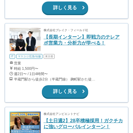
詳しく見る
株式会社ブレイク・フィールド社
【長期インターン】即戦力のテレア
ポ営業力・分析力が学べる！
IT
マスコミ/広告/出版
東京都
営業
時給 1,500円〜
週2日〜 / 1日4時間〜
半蔵門駅から徒歩2分（半蔵門線） 麹町駅かた徒歩10分（有楽町線）
詳しく見る
株式会社アンビエントナビ
【土日週2】28卒積極採用！ガクチカ
に強いグローバルインターン！