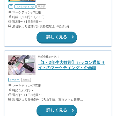
IT
コンサルティング
東京都
マーケティング/広報
時給 1,500円〜1,700円
週2日〜 / 1日5時間〜
渋谷駅より徒歩7分 表参道駅より徒歩5分
詳しく見る
株式会社ホテラバ
【1・2年生大歓迎】カラコン通販サ
イトのマーケティング・企画職
メーカー
東京都
マーケティング/広報
時給 1,250円〜
週2日〜 / 1日3時間〜
渋谷駅より徒歩5分（JR山手線、東京メトロ銀座・半蔵門・副都心線）
詳しく見る