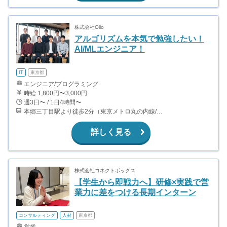
株式会社Ollo
アルゴリズムを本気で勉強したい！
AI/MLエンジニア！
IT
東京都
エンジニア/プログラミング
時給 1,800円〜3,000円
週3日〜 / 1日4時間〜
本郷三丁目駅より徒歩2分（東京メトロ丸の内線/都営地下鉄大江戸線）
詳しく見る
株式会社コネクトボックス
【学生から即戦力へ】研修×実践で営
業力に差をつける長期インターン
コンサルティング
人材
東京都