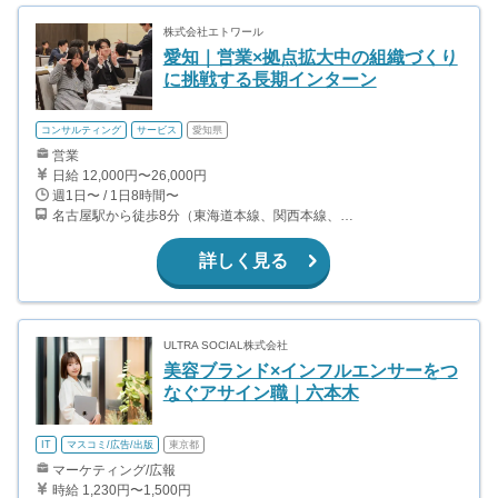
株式会社エトワール
愛知｜営業×拠点拡大中の組織づくり
に挑戦する長期インターン
コンサルティング
サービス
愛知県
営業
日給 12,000円〜26,000円
週1日〜 / 1日8時間〜
名古屋駅から徒歩8分（東海道本線、関西本線、名古屋地下鉄東山線、桜通線、ほか） 名鉄名古屋駅から徒歩7分（名鉄名古屋本線、名鉄犬山線、名鉄津島線、名鉄常滑線） 近鉄名古屋駅から徒歩6分（近鉄名古屋線）
詳しく見る
ULTRA SOCIAL株式会社
美容ブランド×インフルエンサーをつ
なぐアサイン職｜六本木
IT
マスコミ/広告/出版
東京都
マーケティング/広報
時給 1,230円〜1,500円