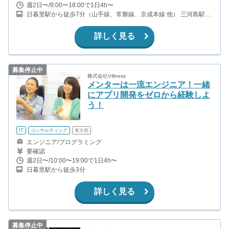
週2日〜/9:00〜18:00で1日4h〜
日暮里駅から徒歩7分（山手線、常磐線、京成本線 他） 三河島駅か
ら徒歩6分（常磐線、上野東京ライン） 西日暮里駅から徒歩11分
（山手線、京浜東北線、千代田線 他） 新三河島駅から徒歩12分
詳しく見る
（京成本線）
募集停止中
株式会社Villness
メンターは一流エンジニア！一緒
にアプリ開発をゼロから経験しよ
う！
IT
コンサルティング
東京都
エンジニア/プログラミング
要確認
週2日〜/10:00〜19:00で1日4h〜
日暮里駅から徒歩3分
詳しく見る
募集停止中