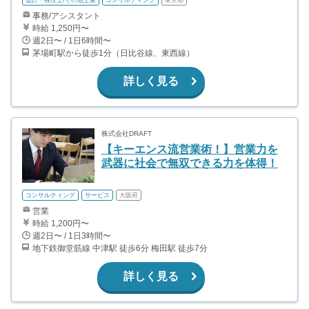
事務/アシスタント
時給 1,250円〜
週2日〜 / 1日6時間〜
茅場町駅から徒歩1分（日比谷線、東西線）
詳しく見る
株式会社DRAFT
【キーエンス流営業術！】営業力を
武器に社会で無双できる力を体得！
コンサルティング
サービス
大阪府
営業
時給 1,200円〜
週2日〜 / 1日3時間〜
地下鉄御堂筋線 中津駅 徒歩6分 梅田駅 徒歩7分
詳しく見る