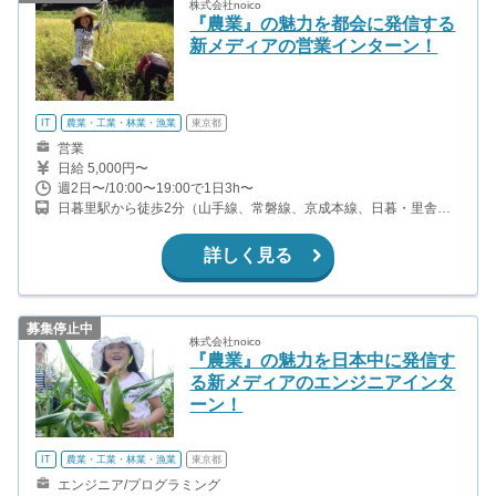
株式会社noico
『農業』の魅力を都会に発信する
新メディアの営業インターン！
IT
農業・工業・林業・漁業
東京都
営業
日給 5,000円〜
週2日〜/10:00〜19:00で1日3h〜
日暮里駅から徒歩2分（山手線、常磐線、京成本線、日暮・里舎人
ライナーほか） 西日暮里駅徒歩8分（千代田線）
詳しく見る
募集停止中
株式会社noico
『農業』の魅力を日本中に発信す
る新メディアのエンジニアインタ
ーン！
IT
農業・工業・林業・漁業
東京都
エンジニア/プログラミング