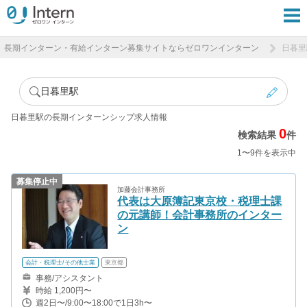
長期インターン・有給インターン募集サイトならゼロワンインターン
日暮里
日暮里駅
日暮里駅の長期インターンシップ求人情報
0
検索結果
件
1〜9件を表示中
募集停止中
加藤会計事務所
代表は大原簿記東京校・税理士課
の元講師！会計事務所のインター
ン
会計・税理士/その他士業
東京都
事務/アシスタント
時給 1,200円〜
週2日〜/9:00〜18:00で1日3h〜