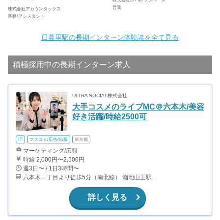
営業
株式会社アカウンタックス
事務/アシスタント
日暮里駅の長期インターン体験談を全て見る
積極採用中の長期インターン求人
ULTRA SOCIAL株式会社
大手コスメのライブMC＠六本木/美容
好き活躍/時給2500可
IT
マスコミ/広告/出版
東京都
マーケティング/広報
時給 2,000円〜2,500円
週3日〜 / 1日3時間〜
六本木一丁目より徒歩5分（南北線） 溜池山王駅より徒歩10分（銀座線） 六本木駅より徒歩12分（日比谷線）
詳しく見る