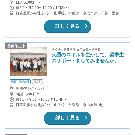
日給 5,000円〜
週2日〜/10:00〜19:00で1日3h〜
日暮里駅から徒歩2分（山手線、常磐線、京成本線、日暮・里舎人
ライナーほか） 西日暮里駅徒歩8分（千代田線）
詳しく見る
募集停止中
学校法人新井学園 赤門会日本語学校
英語のスキルを生かして、留学生
のサポートをしてみませんか。
教育/福祉/介護
東京都
事務/アシスタント
時給 1,200円〜
週3日〜/9:00〜18:00で1日4h〜
日暮里駅から徒歩2分（山手線、常磐線、京成本線 他）
詳しく見る