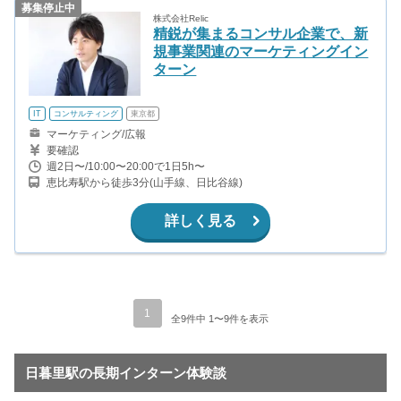
募集停止中
株式会社Relic
精鋭が集まるコンサル企業で、新
規事業関連のマーケティングイン
ターン
IT
コンサルティング
東京都
マーケティング/広報
要確認
週2日〜/10:00〜20:00で1日5h〜
恵比寿駅から徒歩3分(山手線、日比谷線)
詳しく見る
1
全9件中 1〜9件を表示
日暮里駅の長期インターン体験談