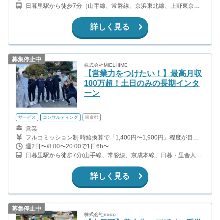
日暮里駅から徒歩7分（山手線、常磐線、京浜東北線、上野東京ラ
イン、ほか）
詳しく見る
募集停止中
株式会社MIELHIME
【営業力をつけたい！】最高月収
100万超！土日のみの長期インタ
ーン
サービス
コンサルティング
東京都
営業
フルコミッション制 時給換算で「1,400円〜1,900円」程度が目安
になります。 現在のインターン生20名中８名が月50万円以上稼い
週2日〜/8:00〜20:00で1日6h〜
でます！ ・アポインター：1契約20万円（※研修中のみ12万円）
日暮里駅から徒歩7分(山手線、常磐線、京成本線、日暮・里舎人ラ
・クローザー：1契約22万円 ・アポインター、クローザーをどちら
イナーほか）
も一人で行なった場合：1契約42万円 ■収入例 ○入社2ヶ月目（専門
大学1年生） 役職：アポインター 月１契約×20万円＝20万円 ○入社
詳しく見る
3ヶ月目（日本大学2年生） 役職：アポインター 月３契約×20万円
＝60万円 ○入社6ヶ月目（中央大学３年生） 役職：クローザー 月5
契約×22万円＝110万円
募集停止中
株式会社noico