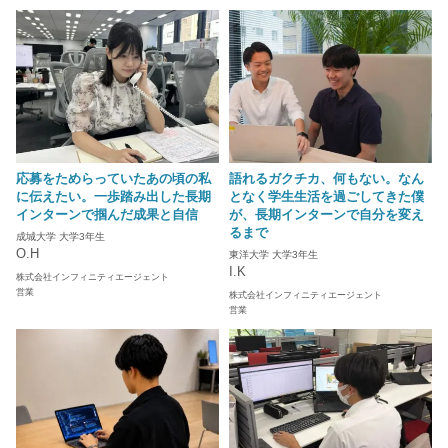
応募をためらっていたあの頃の私
語れるガクチカ、何もない。なん
に伝えたい。一歩踏み出した長期
となく学生生活を過ごしてきた僕
インターンで掴んだ成果と自信
が、長期インターンで自分を変え
るまで
成城大学 大学3年生
O.H
東洋大学 大学3年生
I.K
株式会社インフィニティエージェント
営業
株式会社インフィニティエージェント
営業