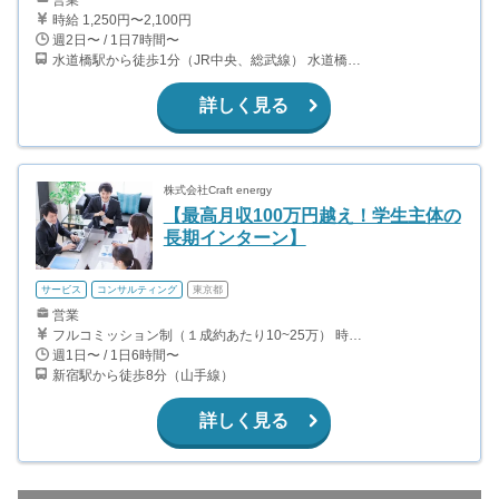
営業
時給 1,250円〜2,100円
週2日〜 / 1日7時間〜
水道橋駅から徒歩1分（JR中央、総武線） 水道橋駅から徒歩6分（都営三田線）
詳しく見る
株式会社Craft energy
【最高月収100万円越え！学生主体の
長期インターン】
サービス
コンサルティング
東京都
営業
フルコミッション制（１成約あたり10~25万） 時給換算で（2000円〜2500円）程度が目安となります。 月100万を稼ぐ学生多数在籍しています。 ■収入例 〇入社1か月目（早稲田大学2年生） 役職：アポインター 月間1契約×10万円＝10万円 ＋交通費 〇入社3か月目（明治大学2年生） 役職：アポインター 月間2契約×13万円＝26万円 ＋交通費 〇入社6か月目（慶應義塾大学3年生） 役職：アポインター 月間5契約×15万円＝75万円 ＋交通費 〇入社15か月目（東京大学3年生） 役職：クローザー 月間3契約×25万=75万円 ＋交通費 交通費支給あり
週1日〜 / 1日6時間〜
新宿駅から徒歩8分（山手線）
詳しく見る