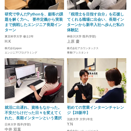
研究で学んだPythonを、顧客の課
「税理士を目指す自分」を応援し
題を解く力へ。 要件定義から実装
てくれる職場に出会い、長期イン
まで挑戦したエンジニア長期イン
ターンから新卒入社へ歩んだ私の
ターン
体験記
東京科学大学 修士2年
神奈川大学 既卒(学部)
H.K
上原 慶
株式会社pipon
株式会社アカウンタックス
エンジニア/プログラミング
事務/アシスタント
就活に出遅れ、資格もなかった。
初めての営業インターンチャレン
不安だらけだった日々を変えてく
ジ【28新卒】
れた、長期インターンという選択
法政大学 大学1年生
Y.N
日本大学 既卒(学部)
中井 双葉
株式会社レバレッジベース