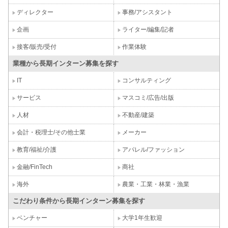
ディレクター
事務/アシスタント
企画
ライター/編集/記者
接客/販売/受付
作業体験
業種から長期インターン募集を探す
IT
コンサルティング
サービス
マスコミ/広告/出版
人材
不動産/建築
会計・税理士/その他士業
メーカー
教育/福祉/介護
アパレル/ファッション
金融/FinTech
商社
海外
農業・工業・林業・漁業
こだわり条件から長期インターン募集を探す
ベンチャー
大学1年生歓迎