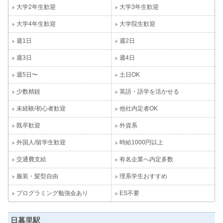
大学2年生歓迎
大学3年生歓迎
大学4年生歓迎
大学院生歓迎
週1日
週2日
週3日
週4日
週5日〜
土日OK
少数精鋭
英語・語学を活かせる
未経験/初心者歓迎
他社内定者OK
既卒歓迎
外資系
外国人/留学生歓迎
時給1000円以上
交通費支給
有名企業へ内定多数
服装・髪型自由
理系学生おすすめ
プログラミング勉強会あり
ES不要
日暮里駅