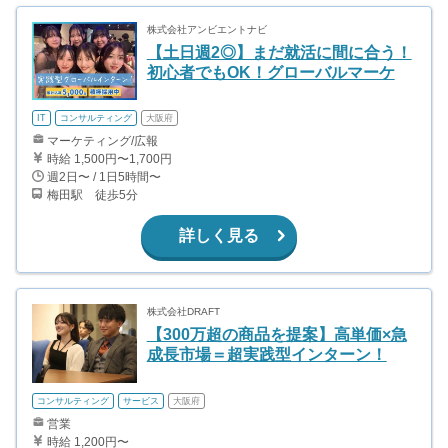
株式会社アンビエントナビ
【土日週2◎】まだ就活に間に合う！
初心者でもOK！グローバルマーケ
IT
コンサルティング
大阪府
マーケティング/広報
時給 1,500円〜1,700円
週2日〜 / 1日5時間〜
梅田駅 徒歩5分
詳しく見る
株式会社DRAFT
【300万超の商品を提案】高単価×急
成長市場＝超実践型インターン！
コンサルティング
サービス
大阪府
営業
時給 1,200円〜