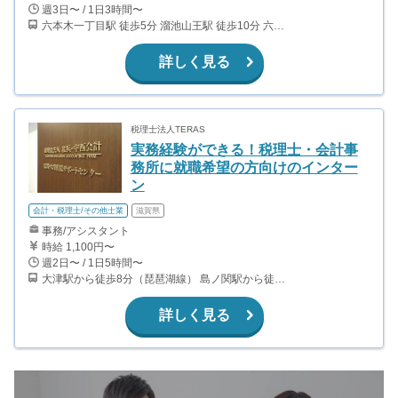
週3日〜 / 1日3時間〜
六本木一丁目駅 徒歩5分 溜池山王駅 徒歩10分 六本木駅 徒歩13分 赤坂駅 徒歩12分
詳しく見る
税理士法人TERAS
実務経験ができる！税理士・会計事
務所に就職希望の方向けのインター
ン
会計・税理士/その他士業
滋賀県
事務/アシスタント
時給 1,100円〜
週2日〜 / 1日5時間〜
大津駅から徒歩8分（琵琶湖線） 島ノ関駅から徒歩4分（京阪石山坂本線）
詳しく見る