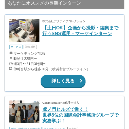
あなたにオススメの長期インターン
株式会社アクティブコレクション
【土日OK】企画から撮影・編集まで
行うSNS運用・マーケインターン
サービス
神奈川県
マーケティング/広報
時給 1,225円〜
週3日〜 / 1日3時間〜
仲町台駅から徒歩10分（横浜市営ブルーライン）
詳しく見る
CaNInternational税理士法人
虎ノ門ヒルズで働く！
世界5位の国際会計事務所グループで
実務学ぶ！
会計・税理士/その他士業
コンサルティング
東京都