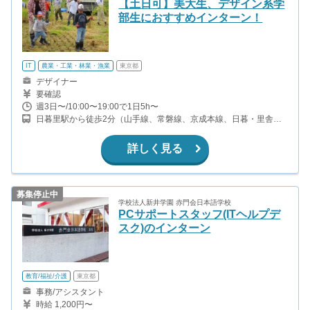
【土日可】美大生、デザイン系学
部生におすすめインターン！
IT
農業・工業・林業・漁業
東京都
デザイナー
要確認
週3日〜/10:00〜19:00で1日5h〜
日暮里駅から徒歩2分（山手線、常磐線、京成本線、日暮・里舎人
ライナーほか） 西日暮里駅徒歩8分（千代田線）
詳しく見る
募集停止中
学校法人新井学園 赤門会日本語学校
PCサポートスタッフ(ITヘルプデ
スク)のインターン
教育/福祉/介護
東京都
事務/アシスタント
時給 1,200円〜