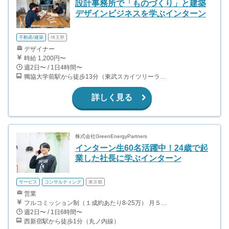
設計事務所で「ものづくり」と建築
デザインビジネスを学ぶインターン
不動産/建築
埼玉県
デザイナー
時給 1,200円〜
週2日〜 / 1日4時間〜
獨協大学前駅から徒歩13分（東武スカイツリーライン、東武伊勢崎線、東武日光線、鬼怒川線）
詳しく見る
株式会社GreenEnergyPartners
インターン生60名活躍中！24歳で起
業した社長に学ぶインターン
サービス
コンサルティング
東京都
営業
フルコミッション制（１成約あたり8-25万） 月５０万以上稼ぐインターン生も多数います！ ■収入例 ○入社１ヶ月目（明治大学2年生） 役職：アポインター 月間１契約×８万円＝８万円 ＋交通費 ○入社３ヶ月目（東京大学２年生） 役職：アポインター（ランク：ブロンズ） 月間３契約×10万円＝30万円 ＋交通費 ○入社６ヶ月目（早稲田大学３年生） 役職：アポインター（ランク：シルバー） 月間５契約×12万円＝60万円 ＋交通費 ○入社15ヶ月目（慶應大学３年生） 役職：クローザー 月間３契約×25万＝75万円 ＋交通費
週2日〜 / 1日6時間〜
西新宿駅から徒歩1分（丸ノ内線）