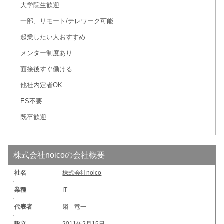
大学院生歓迎
一部、リモート/テレワーク可能
起業したい人おすすめ
メンター制度あり
面接後すぐ働ける
他社内定者OK
ES不要
既卒歓迎
株式会社noicoの会社概要
社名
株式会社noico
業種
IT
代表者
嶺 竜一
設立
2011年2月15日