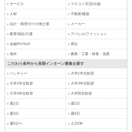
サービス
マスコミ/広告/出版
人材
不動産/建築
会計・税理士/その他士業
メーカー
教育/福祉/介護
アパレル/ファッション
金融/FinTech
商社
海外
農業・工業・林業・漁業
こだわり条件から長期インターン募集を探す
ベンチャー
大学1年生歓迎
大学2年生歓迎
大学3年生歓迎
大学4年生歓迎
大学院生歓迎
週1日
週2日
週3日
週4日
週5日〜
土日OK