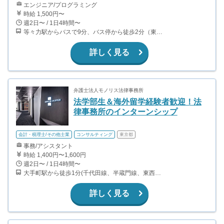
エンジニア/プログラミング
時給 1,500円〜
週2日〜 / 1日4時間〜
等々力駅からバスで9分、バス停から徒歩2分（東急大井町線）
詳しく見る
弁護士法人モノリス法律事務所
法学部生＆海外留学経験者歓迎！法
律事務所のインターンシップ
会計・税理士/その他士業
コンサルティング
東京都
事務/アシスタント
時給 1,400円〜1,600円
週2日〜 / 1日4時間〜
大手町駅から徒歩1分(千代田線、半蔵門線、東西線 ほか) 東京駅から徒歩8分（山手線、京葉線、丸ノ内線 ほか） 神田駅から徒歩8分（山手線、中央線、京浜東北線 ほか） 竹橋駅から徒歩9分（東西線）
詳しく見る