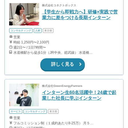
株式会社コネクトボックス
【学生から即戦力へ】研修×実践で営
業力に差をつける長期インターン
コンサルティング
人材
東京都
営業
時給 1,250円〜2,100円
週2日〜 / 1日7時間〜
水道橋駅から徒歩1分（JR中央、総武線） 水道橋駅から徒歩6分（都営三田線）
詳しく見る
株式会社GreenEnergyPartners
インターン生60名活躍中！24歳で起
業した社長に学ぶインターン
サービス
コンサルティング
東京都
営業
フルコミッション制（１成約あたり8-25万） 月５０万以上稼ぐインターン生も多数います！ ■収入例 ○入社１ヶ月目（明治大学2年生） 役職：アポインター 月間１契約×８万円＝８万円 ＋交通費 ○入社３ヶ月目（東京大学２年生） 役職：アポインター（ランク：ブロンズ） 月間３契約×10万円＝30万円 ＋交通費 ○入社６ヶ月目（早稲田大学３年生） 役職：アポインター（ランク：シルバー） 月間５契約×12万円＝60万円 ＋交通費 ○入社15ヶ月目（慶應大学３年生） 役職：クローザー 月間３契約×25万＝75万円 ＋交通費