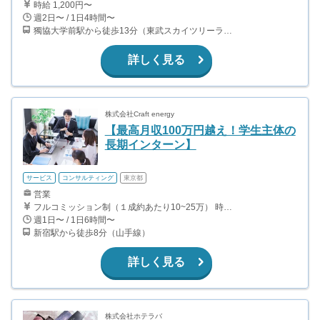
時給 1,200円〜
週2日〜 / 1日4時間〜
獨協大学前駅から徒歩13分（東武スカイツリーライン、東武伊勢崎線、東武日光線、鬼怒川線）
詳しく見る
株式会社Craft energy
【最高月収100万円越え！学生主体の
長期インターン】
サービス
コンサルティング
東京都
営業
フルコミッション制（１成約あたり10~25万） 時給換算で（2000円〜2500円）程度が目安となります。 月100万を稼ぐ学生多数在籍しています。 ■収入例 〇入社1か月目（早稲田大学2年生） 役職：アポインター 月間1契約×10万円＝10万円 ＋交通費 〇入社3か月目（明治大学2年生） 役職：アポインター 月間2契約×13万円＝26万円 ＋交通費 〇入社6か月目（慶應義塾大学3年生） 役職：アポインター 月間5契約×15万円＝75万円 ＋交通費 〇入社15か月目（東京大学3年生） 役職：クローザー 月間3契約×25万=75万円 ＋交通費 交通費支給あり
週1日〜 / 1日6時間〜
新宿駅から徒歩8分（山手線）
詳しく見る
株式会社ホテラバ