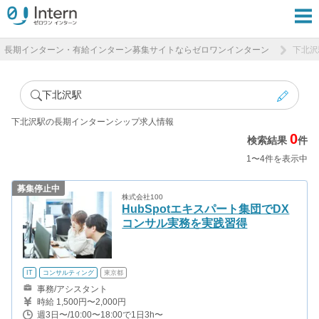
長期インターン・有給インターン募集サイトならゼロワンインターン
下北沢
下北沢駅
下北沢駅の長期インターンシップ求人情報
0
検索結果
件
1〜4件を表示中
募集停止中
株式会社100
HubSpotエキスパート集団でDX
コンサル実務を実践習得
IT
コンサルティング
東京都
事務/アシスタント
時給 1,500円〜2,000円
週3日〜/10:00〜18:00で1日3h〜