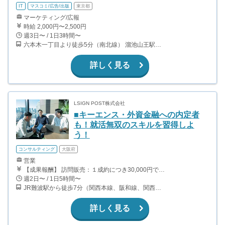
IT
マスコミ/広告/出版
東京都
マーケティング/広報
時給 2,000円〜2,500円
週3日〜 / 1日3時間〜
六本木一丁目より徒歩5分（南北線） 溜池山王駅より徒歩10分（銀座線） 六本木駅より徒歩12分（日比谷線）
詳しく見る
LSIGN POST株式会社
■キーエンス・外資金融への内定者
も！就活無双のスキルを習得しよ
う！
コンサルティング
大阪府
営業
【成果報酬】 訪問販売：１成約につき30,000円です。 例えば、光インターネットの成約であれば、平均的に2.5日で1件の契約が見込めます。（12,000円/1日6時間稼働） ＜月収例＞月に100万以上稼ぐ方もいます！ ・月5件成約：150,000円 ・月15件成約：450,000円 ・月30成約：900,000円➕マネジメントインセンティブ300,000円 合計1,200,000円 時給換算で2,000円程度が、平均的なインターン生の報酬となっています。
週2日〜 / 1日5時間〜
JR難波駅から徒歩7分（関西本線、阪和線、関西空港線） 大阪難波駅から徒歩13分（近鉄奈良線、阪神なんば線） 桜川駅から徒歩4分（大阪メトロ千日前線、阪神なんば線）
詳しく見る