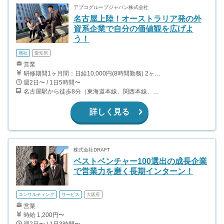
アプコグループジャパン株式会社
名古屋上陸！オーストラリア発の外
資系企業で自分の価値観を広げよ
う！
商社
愛知県
営業
研修期間1ヶ月間：日給10,000円(8時間勤務) 2ヶ月目以降は、日給からインセンティブの大きい成功報酬型へと切り替えとなります。 1件成約につき約3,000円〜40,000円 ○営業成績に応じてボーナスあり。 ○海外26ヵ国への海外研修あり。 ○組織マネージャーに昇格すると、別途ボーナスあり。
週2日〜 / 1日5時間〜
名古屋駅から徒歩8分（東海道本線、関西本線、名古屋地下鉄東山線、桜通線、ほか）
詳しく見る
株式会社DRAFT
ベストベンチャー100選出の成長企業
で営業力を磨く長期インターン！
コンサルティング
サービス
大阪府
営業
時給 1,200円〜