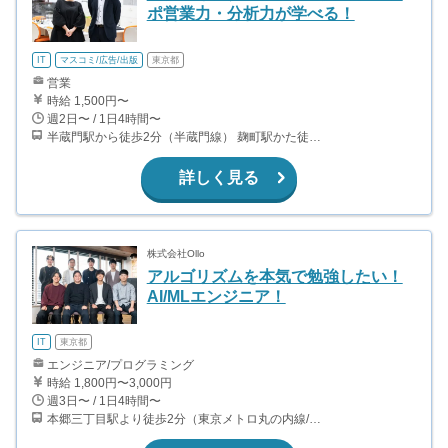
ポ営業力・分析力が学べる！
IT
マスコミ/広告/出版
東京都
営業
時給 1,500円〜
週2日〜 / 1日4時間〜
半蔵門駅から徒歩2分（半蔵門線） 麹町駅かた徒歩10分（有楽町線）
詳しく見る
株式会社Ollo
アルゴリズムを本気で勉強したい！
AI/MLエンジニア！
IT
東京都
エンジニア/プログラミング
時給 1,800円〜3,000円
週3日〜 / 1日4時間〜
本郷三丁目駅より徒歩2分（東京メトロ丸の内線/都営地下鉄大江戸線）