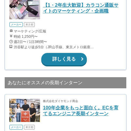
【1・2年生大歓迎】カラコン通販サ
イトのマーケティング・企画職
メーカー
東京都
マーケティング/広報
時給 1,250円〜
週2日〜 / 1日3時間〜
渋谷駅より徒歩5分（JR山手線、東京メトロ銀座・半蔵門・副都心線）
詳しく見る
あなたにオススメの長期インターン
株式会社ダイヤモンド商会
100年企業をもっと面白く。ECを育
てるエンジニア長期インターン
メーカー
東京都