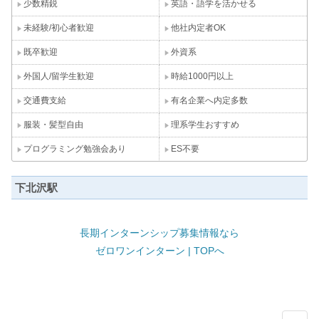
少数精鋭
英語・語学を活かせる
未経験/初心者歓迎
他社内定者OK
既卒歓迎
外資系
外国人/留学生歓迎
時給1000円以上
交通費支給
有名企業へ内定多数
服装・髪型自由
理系学生おすすめ
プログラミング勉強会あり
ES不要
下北沢駅
長期インターンシップ募集情報なら
ゼロワンインターン | TOPへ