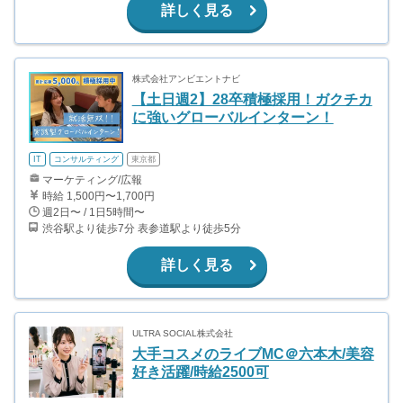
詳しく見る
株式会社アンビエントナビ
【土日週2】28卒積極採用！ガクチカ
に強いグローバルインターン！
IT
コンサルティング
東京都
マーケティング/広報
時給 1,500円〜1,700円
週2日〜 / 1日5時間〜
渋谷駅より徒歩7分 表参道駅より徒歩5分
詳しく見る
ULTRA SOCIAL株式会社
大手コスメのライブMC＠六本木/美容
好き活躍/時給2500可