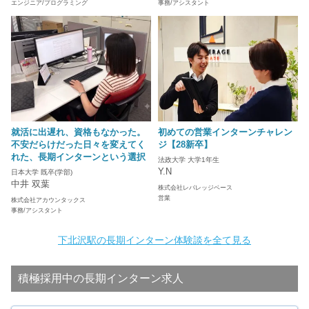
エンジニア/プログラミング
事務/アシスタント
就活に出遅れ、資格もなかった。
初めての営業インターンチャレン
不安だらけだった日々を変えてく
ジ【28新卒】
れた、長期インターンという選択
法政大学 大学1年生
Y.N
日本大学 既卒(学部)
中井 双葉
株式会社レバレッジベース
営業
株式会社アカウンタックス
事務/アシスタント
下北沢駅の長期インターン体験談を全て見る
積極採用中の長期インターン求人