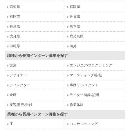
高知県
福岡県
福岡市
佐賀県
長崎県
熊本県
大分県
鹿児島県
沖縄県
海外
職種から長期インターン募集を探す
営業
エンジニア/プログラミング
デザイナー
マーケティング/広報
ディレクター
事務/アシスタント
企画
ライター/編集/記者
接客/販売/受付
作業体験
業種から長期インターン募集を探す
IT
コンサルティング