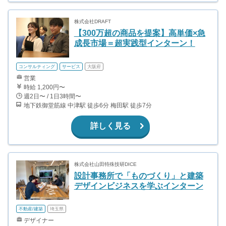
株式会社DRAFT
【300万超の商品を提案】高単価×急
成長市場＝超実践型インターン！
コンサルティング
サービス
大阪府
営業
時給 1,200円〜
週2日〜 / 1日3時間〜
地下鉄御堂筋線 中津駅 徒歩6分 梅田駅 徒歩7分
詳しく見る
株式会社山田特殊技研DICE
設計事務所で「ものづくり」と建築
デザインビジネスを学ぶインターン
不動産/建築
埼玉県
デザイナー