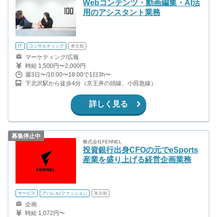
Webコンテンツ・動画編集・AI活
用のアシスタント業務
IT
コンサルティング
東京都
マーケティング/広報
時給 1,500円〜2,000円
週3日〜/10:00〜18:00で1日3h〜
下北沢駅から徒歩4分（京王井の頭線、小田急線）
詳しく見る
募集停止中
株式会社FENNEL
投資銀行出身CFOの元でeSports
産業を盛り上げる経営企画業務
サービス
アパレル/ファッション
東京都
企画
時給 1,072円〜