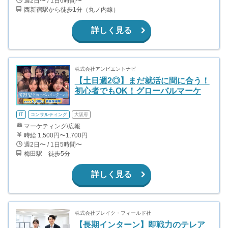
週2日〜 / 1日6時間〜
西新宿駅から徒歩1分（丸ノ内線）
詳しく見る
株式会社アンビエントナビ
【土日週2◎】まだ就活に間に合う！
初心者でもOK！グローバルマーケ
IT
コンサルティング
大阪府
マーケティング/広報
時給 1,500円〜1,700円
週2日〜 / 1日5時間〜
梅田駅 徒歩5分
詳しく見る
株式会社ブレイク・フィールド社
【長期インターン】即戦力のテレア