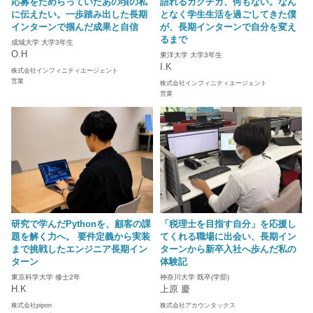
応募をためらっていたあの頃の私
語れるガクチカ、何もない。なん
に伝えたい。一歩踏み出した長期
となく学生生活を過ごしてきた僕
インターンで掴んだ成果と自信
が、長期インターンで自分を変え
るまで
成城大学 大学3年生
O.H
東洋大学 大学3年生
I.K
株式会社インフィニティエージェント
営業
株式会社インフィニティエージェント
営業
研究で学んだPythonを、顧客の課
「税理士を目指す自分」を応援し
題を解く力へ。 要件定義から実装
てくれる職場に出会い、長期イン
まで挑戦したエンジニア長期イン
ターンから新卒入社へ歩んだ私の
ターン
体験記
東京科学大学 修士2年
神奈川大学 既卒(学部)
H.K
上原 慶
株式会社pipon
株式会社アカウンタックス