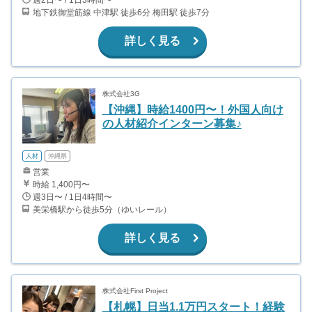
週2日〜 / 1日3時間〜
地下鉄御堂筋線 中津駅 徒歩6分 梅田駅 徒歩7分
詳しく見る
株式会社3G
【沖縄】時給1400円〜！外国人向け
の人材紹介インターン募集♪
人材
沖縄県
営業
時給 1,400円〜
週3日〜 / 1日4時間〜
美栄橋駅から徒歩5分（ゆいレール）
詳しく見る
株式会社First Project
【札幌】日当1.1万円スタート！経験