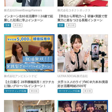
株式会社GreenEnergyPartners
株式会社コネクトボックス
インターン生60名活躍中！24歳で起
【学生から即戦力へ】研修×実践で営
業した社長に学ぶインターン
業力に差をつける長期インターン
営業
東京都
営業
東京都
株式会社アンビエントナビ
ULTRA SOCIAL株式会社
【土日週2】28卒積極採用！ガクチカ
大手コスメのライブMC＠六本木/美容
に強いグローバルインターン！
好き活躍/時給2500可
マーケティング/広報
東京都
マーケティング/広報
東京都