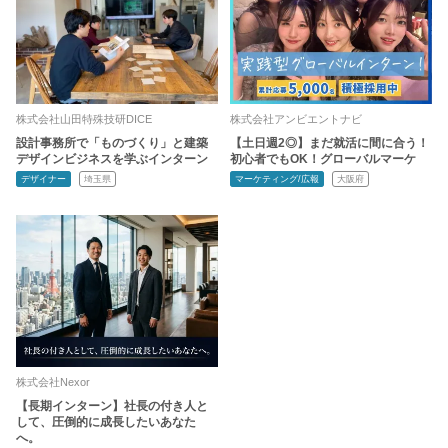
株式会社山田特殊技研DICE
株式会社アンビエントナビ
設計事務所で「ものづくり」と建築
【土日週2◎】まだ就活に間に合う！
デザインビジネスを学ぶインターン
初心者でもOK！グローバルマーケ
デザイナー
埼玉県
マーケティング/広報
大阪府
株式会社Nexor
【長期インターン】社長の付き人と
して、圧倒的に成長したいあなた
へ。