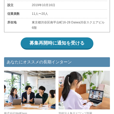
設立
2019年10月16日
従業員数
11人〜20人
所在地
東京都渋谷区南平台町16-28 Daiwa渋谷スクエアビル
6階
募集再開時に通知を受ける
あなたにオススメの長期インターン
株式会社WellFlags
学校法人角川ドワンゴ学園