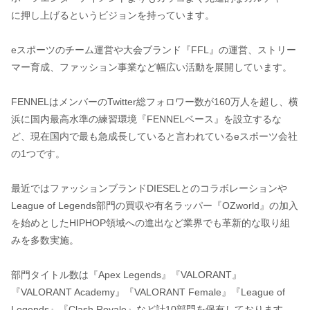
に押し上げるというビジョンを持っています。
eスポーツのチーム運営や大会ブランド『FFL』の運営、ストリー
マー育成、ファッション事業など幅広い活動を展開しています。
FENNELはメンバーのTwitter総フォロワー数が160万人を超し、横
浜に国内最高水準の練習環境『FENNELベース』を設立するな
ど、現在国内で最も急成長していると言われているeスポーツ会社
の1つです。
最近ではファッションブランドDIESELとのコラボレーションや
League of Legends部門の買収や有名ラッパー『OZworld』の加入
を始めとしたHIPHOP領域への進出など業界でも革新的な取り組
みを多数実施。
部門タイトル数は『Apex Legends』『VALORANT』
『VALORANT Academy』『VALORANT Female』『League of
Legends』『Clash Royale』など計10部門を保有しております。