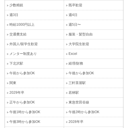
少数精鋭
既卒歓迎
週3日
週4日
時給1000円以上
週5日〜
交通費支給
服装・髪型自由
外国人/留学生歓迎
大学院生歓迎
メンター制度あり
Excel
下北沢駅
経理/財務
午前から参加OK
午後から参加OK
関東
三軒茶屋駅
2029年卒
若林駅
正午から参加OK
東急世田谷線
午後1時から参加OK
午後2時から参加OK
午後3時から参加OK
2028年卒