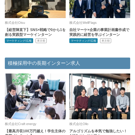
株式会社Oisu
株式会社WellFlags
【経営陣直下】SNS×戦略で0から1を
自社マーケ×企業の事業計画書作成で
創る実践型マーケインターン
実践的に経営を学ぶインターン
マーケティング/広報
東京都
マーケティング/広報
東京都
積極採用中の長期インターン求人
株式会社Craft energy
株式会社Ollo
【最高月収100万円越え！学生主体の
アルゴリズムを本気で勉強したい！