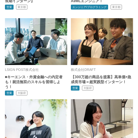
長期インターン】
AI/MLエンジニア！
営業
東京都
エンジニア/プログラミング
東京都
LSIGN POST株式会社
株式会社DRAFT
■キーエンス・外資金融への内定者
【300万超の商品を提案】高単価×急
も！就活無双のスキルを習得しよ
成長市場＝超実践型インターン！
う！
営業
大阪府
営業
大阪府