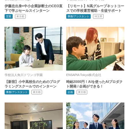
伊藤忠出身×中小企業診断士のCEO直
【リモート】N高グループネットコー
下で学ぶセールスインターン
スでの学校運営補助・生徒サポート
営業
東京都
事務/アシスタント
埼玉県
学校法人角川ドワンゴ学園
ENSAPIA Tokyo株式会社
【新宿】小中高校生のためのプログ
時給2000円！AIを使ったAIプロダク
ラミングスクールでのインターン
ト開発 / 企画ができる！
事務/アシスタント
東京都
企画
東京都