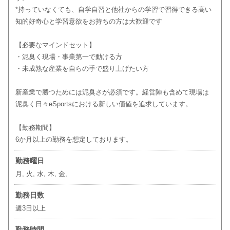
*持っていなくても、自学自習と他社からの学習で習得できる高い
知的好奇心と学習意欲をお持ちの方は大歓迎です
【必要なマインドセット】
・泥臭く現場・事業第一で動ける方
・未成熟な産業を自らの手で盛り上げたい方
新産業で勝つためには泥臭さが必須です。経営陣も含めて現場は
泥臭く日々eSportsにおける新しい価値を追求しています。
【勤務期間】
6か月以上の勤務を想定しております。
勤務曜日
月, 火, 水, 木, 金,
勤務日数
週3日以上
勤務時間