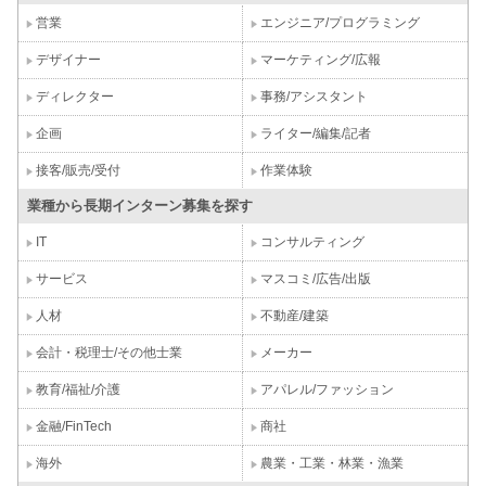
営業
エンジニア/プログラミング
デザイナー
マーケティング/広報
ディレクター
事務/アシスタント
企画
ライター/編集/記者
接客/販売/受付
作業体験
業種から長期インターン募集を探す
IT
コンサルティング
サービス
マスコミ/広告/出版
人材
不動産/建築
会計・税理士/その他士業
メーカー
教育/福祉/介護
アパレル/ファッション
金融/FinTech
商社
海外
農業・工業・林業・漁業