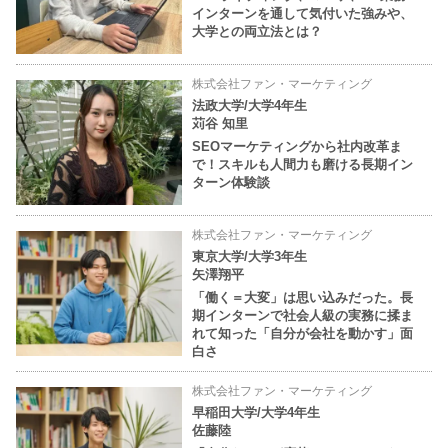
インターンを通して気付いた強みや、
大学との両立法とは？
株式会社ファン・マーケティング
法政大学/大学4年生
苅谷 知里
SEOマーケティングから社内改革ま
で！スキルも人間力も磨ける長期イン
ターン体験談
株式会社ファン・マーケティング
東京大学/大学3年生
矢澤翔平
「働く＝大変」は思い込みだった。長
期インターンで社会人級の実務に揉ま
れて知った「自分が会社を動かす」面
白さ
株式会社ファン・マーケティング
早稲田大学/大学4年生
佐藤陸