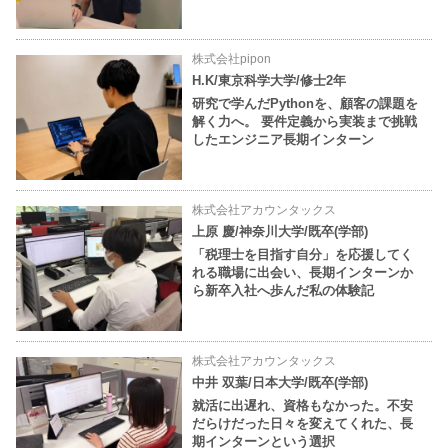
株式会社pipon
H.K/東京科学大学/修士2年
研究で学んだPythonを、顧客の課題を
解く力へ。 要件定義から実装まで挑戦
したエンジニア長期インターン
株式会社アカウンタックス
上原 慶/神奈川大学/既卒(学部)
「税理士を目指す自分」を応援してく
れる職場に出会い、長期インターンか
ら新卒入社へ歩んだ私の体験記
株式会社アカウンタックス
中井 双葉/日本大学/既卒(学部)
就活に出遅れ、資格もなかった。不安
だらけだった日々を変えてくれた、長
期インターンという選択