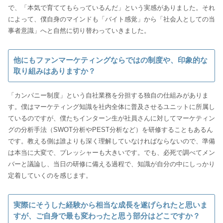
で、「本気で育ててもらっているんだ」という実感がありました。それ
によって、僕自身のマインドも「バイト感覚」から「社会人としての当
事者意識」へと自然に切り替わっていきました。
他にもファンマーケティングならではの制度や、印象的な
取り組みはありますか？
「カンパニー制度」という自社業務を分担する独自の仕組みがありま
す。僕はマーケティング知識を社内全体に普及させるユニットに所属し
ているのですが、僕たちインターン生が社員さんに対してマーケティン
グの分析手法（SWOT分析やPEST分析など）を研修することもあるん
です。教える側は誰よりも深く理解していなければならないので、準備
は本当に大変で、プレッシャーも大きいです。でも、必死で調べてメン
バーと議論し、当日の研修に備える過程で、知識が自分の中にしっかり
定着していくのを感じます。
実際にそうした経験から相当な成長を遂げられたと思いま
すが、ご自身で最も変わったと思う部分はどこですか？