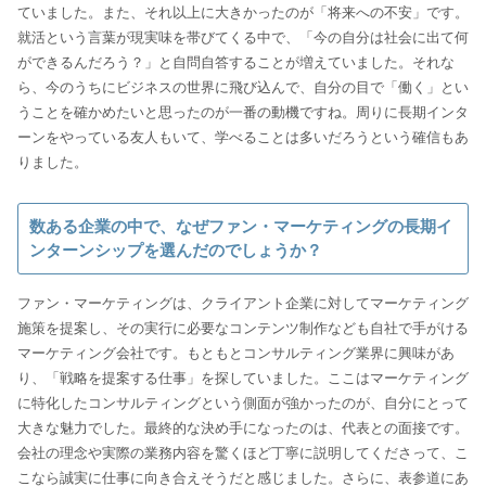
ていました。また、それ以上に大きかったのが「将来への不安」です。
就活という言葉が現実味を帯びてくる中で、「今の自分は社会に出て何
ができるんだろう？」と自問自答することが増えていました。それな
ら、今のうちにビジネスの世界に飛び込んで、自分の目で「働く」とい
うことを確かめたいと思ったのが一番の動機ですね。周りに長期インタ
ーンをやっている友人もいて、学べることは多いだろうという確信もあ
りました。
数ある企業の中で、なぜファン・マーケティングの長期イ
ンターンシップを選んだのでしょうか？
ファン・マーケティングは、クライアント企業に対してマーケティング
施策を提案し、その実行に必要なコンテンツ制作なども自社で手がける
マーケティング会社です。もともとコンサルティング業界に興味があ
り、「戦略を提案する仕事」を探していました。ここはマーケティング
に特化したコンサルティングという側面が強かったのが、自分にとって
大きな魅力でした。最終的な決め手になったのは、代表との面接です。
会社の理念や実際の業務内容を驚くほど丁寧に説明してくださって、こ
こなら誠実に仕事に向き合えそうだと感じました。さらに、表参道にあ