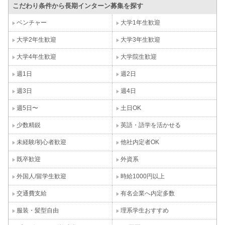
こだわり条件から長期インターン募集を探す
ベンチャー
大学1年生歓迎
大学2年生歓迎
大学3年生歓迎
大学4年生歓迎
大学院生歓迎
週1日
週2日
週3日
週4日
週5日〜
土日OK
少数精鋭
英語・語学を活かせる
未経験/初心者歓迎
他社内定者OK
既卒歓迎
外資系
外国人/留学生歓迎
時給1000円以上
交通費支給
有名企業へ内定多数
服装・髪型自由
理系学生おすすめ