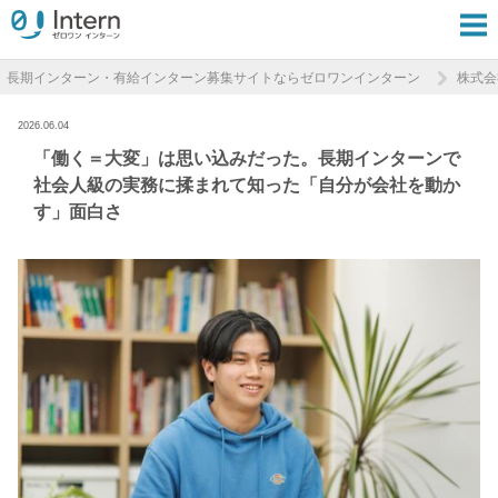
長期インターン・有給インターン募集サイトならゼロワンインターン
株式会
2026.06.04
「働く＝大変」は思い込みだった。長期インターンで
社会人級の実務に揉まれて知った「自分が会社を動か
す」面白さ