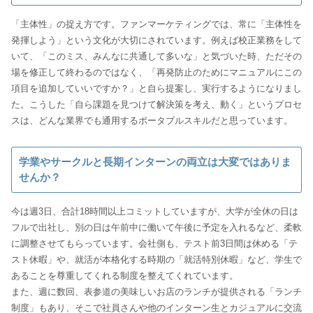
「主体性」の捉え方です。ファンマーケティングでは、常に「主体性を
発揮しよう」という文化が大切にされています。例えば校正業務をして
いて、「このミス、みんなに共通して多いな」と気づいた時、ただその
場を修正して終わるのではなく、「再発防止のためにマニュアルにこの
項目を追加していいですか？」と自ら提案し、実行するようになりまし
た。こうした「自ら課題を見つけて解決策を考え、動く」というプロセ
スは、どんな業界でも通用するポータブルスキルだと思っています。
学業やサークルと長期インターンの両立は大変ではありま
せんか？
今は週3日、合計18時間以上コミットしていますが、大学が全休の日は
フルで出社し、別の日は午前中に働いて午後に予定を入れるなど、柔軟
に調整させてもらっています。会社側も、テスト前3日間は休める「テ
スト休暇」や、就活が本格化する時期の「就活特別休暇」など、学生で
あることを尊重してくれる制度を整えてくれています。
また、週に数回、表参道の美味しいお店のランチが提供される「ランチ
制度」もあり、そこで社員さんや他のインターン生とカジュアルに交流