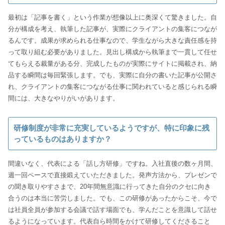
最初は「記事を書く」という作業が想像以上に奥深くて驚きました。自
分が構成を考え、執筆した記事が、実際にクライアントの集客につなが
るんです。成果が求められる仕事なので、学生ながら大きな責任感を持
って取り組む必要がありました。見出し構成から執筆まで一貫して任せ
てもらえる裁量がある分、完成したものが実際にサイトに掲載され、納
品する瞬間は毎回緊張します。でも、実際に自分の書いた記事が公開さ
れ、クライアントの集客につながる仕事に関われていると感じられる瞬
間には、大きなやりがいがあります。
研修制度が非常に充実しているようですが、特に印象に残
っているものはありますか？
間違いなく、代表による「話し方研修」ですね。入社直後の数ヶ月間、
週一回ペースで直接鍛えていただきました。発声方法から、プレゼンで
の聞き取りやすさまで、20年間無意識に行ってきた自分のクセに向き
合うのは本当に苦労しました。でも、この研修があったからこそ、今で
は社員全員が参加する会議で話す場面でも、学んだことを意識して話せ
るようになっています。代表自ら時間をかけて研修してくださること