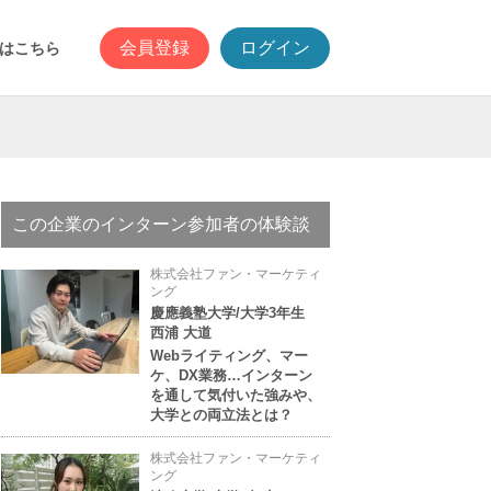
会員登録
ログイン
はこちら
この企業のインターン参加者の体験談
株式会社ファン・マーケティ
ング
慶應義塾大学/大学3年生
西浦 大道
Webライティング、マー
ケ、DX業務…インターン
を通して気付いた強みや、
大学との両立法とは？
株式会社ファン・マーケティ
ング