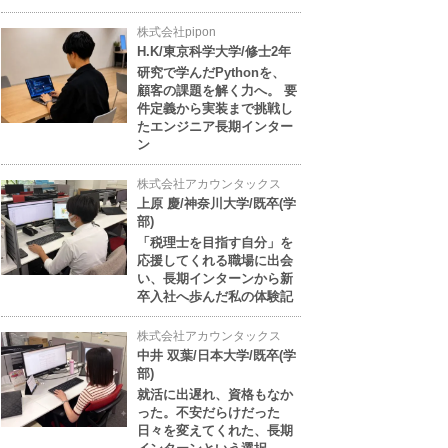
株式会社pipon
H.K/東京科学大学/修士2年
研究で学んだPythonを、
顧客の課題を解く力へ。 要
件定義から実装まで挑戦し
たエンジニア長期インター
ン
株式会社アカウンタックス
上原 慶/神奈川大学/既卒(学
部)
「税理士を目指す自分」を
応援してくれる職場に出会
い、長期インターンから新
卒入社へ歩んだ私の体験記
株式会社アカウンタックス
中井 双葉/日本大学/既卒(学
部)
就活に出遅れ、資格もなか
った。不安だらけだった
日々を変えてくれた、長期