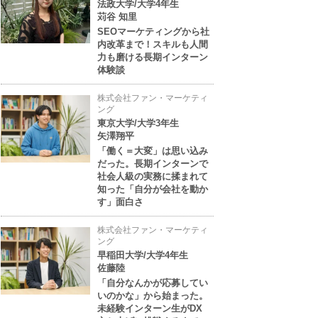
法政大学/大学4年生
苅谷 知里
SEOマーケティングから社
内改革まで！スキルも人間
力も磨ける長期インターン
体験談
株式会社ファン・マーケティ
ング
東京大学/大学3年生
矢澤翔平
「働く＝大変」は思い込み
だった。長期インターンで
社会人級の実務に揉まれて
知った「自分が会社を動か
す」面白さ
株式会社ファン・マーケティ
ング
早稲田大学/大学4年生
佐藤陸
「自分なんかが応募してい
いのかな」から始まった。
未経験インターン生がDX