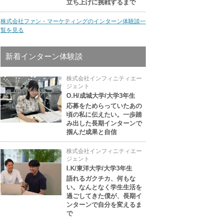
立ち上げに挑戦するまで
株式会社ファン・マーケティングのインターン体験談一
覧を見る
新着インターン体験談
株式会社インフィニティエー
ジェント
O.H/成城大学/大学3年生
応募をためらっていたあの
頃の私に伝えたい。一歩踏
み出した長期インターンで
掴んだ成果と自信
株式会社インフィニティエー
ジェント
I.K/東洋大学/大学3年生
語れるガクチカ、何もな
い。なんとなく学生生活を
過ごしてきた僕が、長期イ
ンターンで自分を変えるま
で