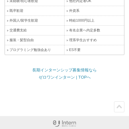
未経験/初心者歓迎
他社内定者OK
既卒歓迎
外資系
外国人/留学生歓迎
時給1000円以上
交通費支給
有名企業へ内定多数
服装・髪型自由
理系学生おすすめ
プログラミング勉強会あり
ES不要
長期インターンシップ募集情報なら
ゼロワンインターン | TOPへ
ペー
ジト