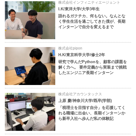
株式会社インフィニティエージェント
I.K/東洋大学/大学3年生
語れるガクチカ、何もない。なんとな
く学生生活を過ごしてきた僕が、長期
インターンで自分を変えるまで
株式会社pipon
H.K/東京科学大学/修士2年
研究で学んだPythonを、顧客の課題を
解く力へ。 要件定義から実装まで挑戦
したエンジニア長期インターン
株式会社アカウンタックス
上原 慶/神奈川大学/既卒(学部)
「税理士を目指す自分」を応援してく
れる職場に出会い、長期インターンか
ら新卒入社へ歩んだ私の体験記