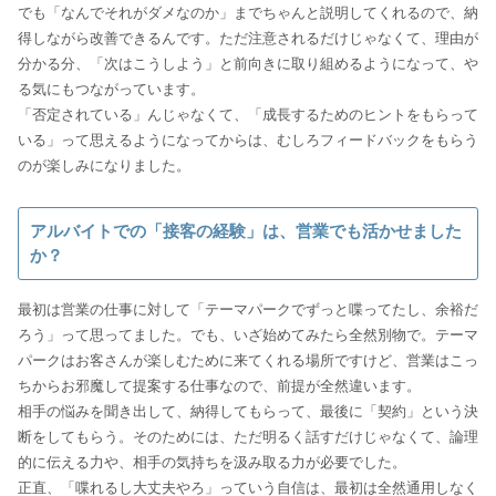
でも「なんでそれがダメなのか」までちゃんと説明してくれるので、納
得しながら改善できるんです。ただ注意されるだけじゃなくて、理由が
分かる分、「次はこうしよう」と前向きに取り組めるようになって、や
る気にもつながっています。
「否定されている」んじゃなくて、「成長するためのヒントをもらって
いる」って思えるようになってからは、むしろフィードバックをもらう
のが楽しみになりました。
アルバイトでの「接客の経験」は、営業でも活かせました
か？
最初は営業の仕事に対して「テーマパークでずっと喋ってたし、余裕だ
ろう」って思ってました。でも、いざ始めてみたら全然別物で。テーマ
パークはお客さんが楽しむために来てくれる場所ですけど、営業はこっ
ちからお邪魔して提案する仕事なので、前提が全然違います。
相手の悩みを聞き出して、納得してもらって、最後に「契約」という決
断をしてもらう。そのためには、ただ明るく話すだけじゃなくて、論理
的に伝える力や、相手の気持ちを汲み取る力が必要でした。
正直、「喋れるし大丈夫やろ」っていう自信は、最初は全然通用しなく