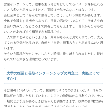
営業インターンって、結果を追う分ピリピリしてるイメージを持たれる
ことも多いと思うんですけど、実際は全然そんなことはないです。
会社全体として「みんなで成長していこう」という雰囲気があります。
全体で会議をする機会もあって、営業の話だけじゃなくて、考え方や向
き合い方みたいなところまで共有してもらえますし、普段から分からな
いことがあればすぐ相談できる環境です。
一人で黙々とやるというよりも、周りがちゃんと見てくれていて、支え
てくれる空気があるので、自然と「自分も頑張ろう」と思えるんだと思
います。
そういう環境だからこそ、しんどい時期も乗り越えられましたし、続け
られている大きな理由になっています。
大学の授業と長期インターンシップの両立は、実際どうで
すか？
今は週4日くらい入っていて、授業終わりにそのまま行ったり、休みの
日は朝から動いたりしています。シフトの融通はかなり利くので、テス
ト期間とか予定があるときはちゃんと調整できます。授業の合間に短時
間で入ることもできるので、その辺はすごくやりやすいです。