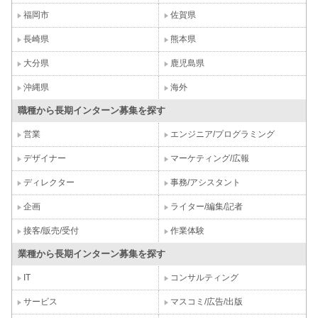
福岡市
佐賀県
長崎県
熊本県
大分県
鹿児島県
沖縄県
海外
職種から長期インターン募集を探す
営業
エンジニア/プログラミング
デザイナー
マーケティング/広報
ディレクター
事務/アシスタント
企画
ライター/編集/記者
接客/販売/受付
作業体験
業種から長期インターン募集を探す
IT
コンサルティング
サービス
マスコミ/広告/出版