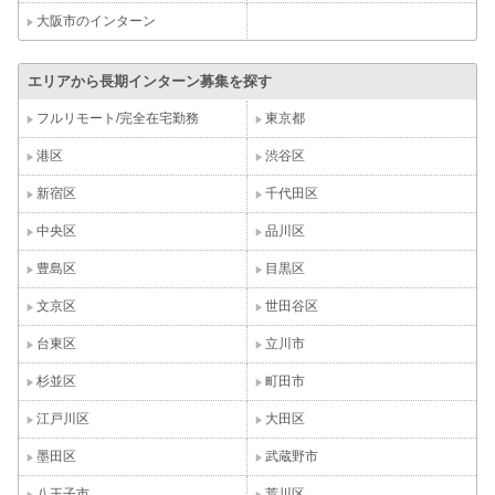
大阪市のインターン
エリアから長期インターン募集を探す
フルリモート/完全在宅勤務
東京都
港区
渋谷区
新宿区
千代田区
中央区
品川区
豊島区
目黒区
文京区
世田谷区
台東区
立川市
杉並区
町田市
江戸川区
大田区
墨田区
武蔵野市
八王子市
荒川区