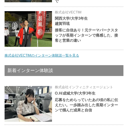
で
株式会社VECTIM
関西大学/大学3年生
越賀羽琉
接客に自信あり！元テーマパークスタ
ッフが長期インターンで痛感した、接
客と営業の違い
株式会社VECTIMのインターン体験談一覧を見る
新着インターン体験談
株式会社インフィニティエージェント
O.H/成城大学/大学3年生
応募をためらっていたあの頃の私に伝
えたい。一歩踏み出した長期インター
ンで掴んだ成果と自信