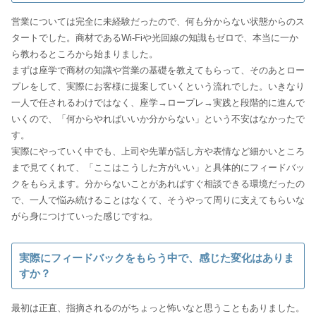
営業については完全に未経験だったので、何も分からない状態からのス
タートでした。商材であるWi-Fiや光回線の知識もゼロで、本当に一か
ら教わるところから始まりました。
まずは座学で商材の知識や営業の基礎を教えてもらって、そのあとロー
プレをして、実際にお客様に提案していくという流れでした。いきなり
一人で任されるわけではなく、座学→ロープレ→実践と段階的に進んで
いくので、「何からやればいいか分からない」という不安はなかったで
す。
実際にやっていく中でも、上司や先輩が話し方や表情など細かいところ
まで見てくれて、「ここはこうした方がいい」と具体的にフィードバッ
クをもらえます。分からないことがあればすぐ相談できる環境だったの
で、一人で悩み続けることはなくて、そうやって周りに支えてもらいな
がら身につけていった感じですね。
実際にフィードバックをもらう中で、感じた変化はありま
すか？
最初は正直、指摘されるのがちょっと怖いなと思うこともありました。