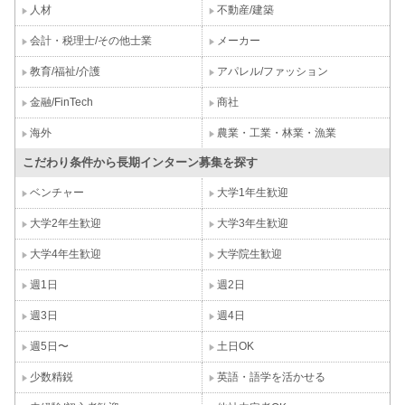
人材
不動産/建築
会計・税理士/その他士業
メーカー
教育/福祉/介護
アパレル/ファッション
金融/FinTech
商社
海外
農業・工業・林業・漁業
こだわり条件から長期インターン募集を探す
ベンチャー
大学1年生歓迎
大学2年生歓迎
大学3年生歓迎
大学4年生歓迎
大学院生歓迎
週1日
週2日
週3日
週4日
週5日〜
土日OK
少数精鋭
英語・語学を活かせる