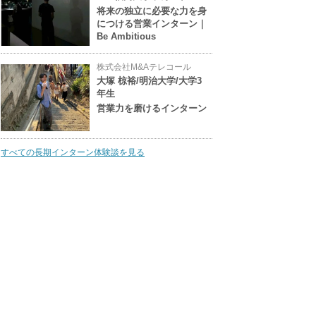
将来の独立に必要な力を身
につける営業インターン｜
Be Ambitious
株式会社M&Aテレコール
大塚 椋裕/明治大学/大学3
年生
営業力を磨けるインターン
すべての長期インターン体験談を見る