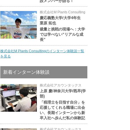
設メンバーが語る！
株式会社M Plants Consulting
慶応義塾大学/大学4年生
栗原 拓也
裁量と挑戦の現場へ：大学
では学べない“リアルな成
長”
株式会社M Plants Consultingのインターン体験談一覧
を見る
新着インターン体験談
株式会社アカウンタックス
上原 慶/神奈川大学/既卒(学
部)
「税理士を目指す自分」を
応援してくれる職場に出会
い、長期インターンから新
卒入社へ歩んだ私の体験記
株式会社アカウンタックス