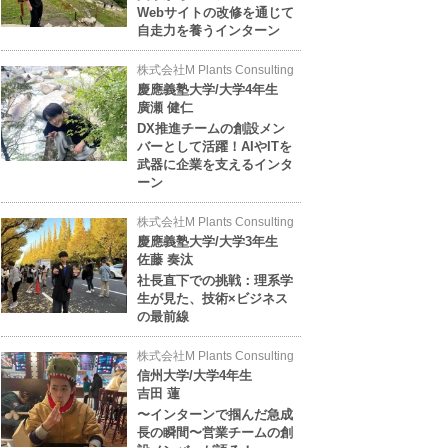
Webサイトの改修を通じて
自走力を養うインターン
株式会社M Plants Consulting
慶應義塾大学/大学4年生
廣瀬 健仁
DX推進チームの創設メン
バーとして活躍！AIやITを
武器に企業を支えるインタ
ーン
株式会社M Plants Consulting
慶應義塾大学/大学3年生
佐藤 奏汰
社長直下での挑戦：理系学
生が見た、技術×ビジネス
の最前線
株式会社M Plants Consulting
信州大学/大学4年生
吉田 蓮
〜インターンで掴んだ急成
長の瞬間〜営業チームの創