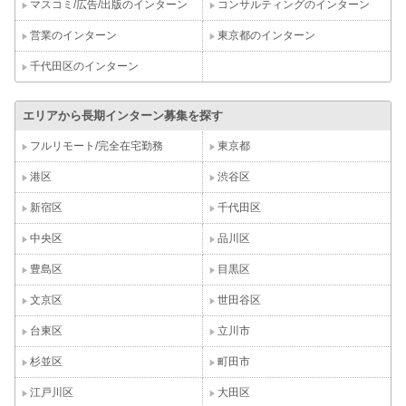
マスコミ/広告/出版のインターン
コンサルティングのインターン
営業のインターン
東京都のインターン
千代田区のインターン
エリアから長期インターン募集を探す
フルリモート/完全在宅勤務
東京都
港区
渋谷区
新宿区
千代田区
中央区
品川区
豊島区
目黒区
文京区
世田谷区
台東区
立川市
杉並区
町田市
江戸川区
大田区