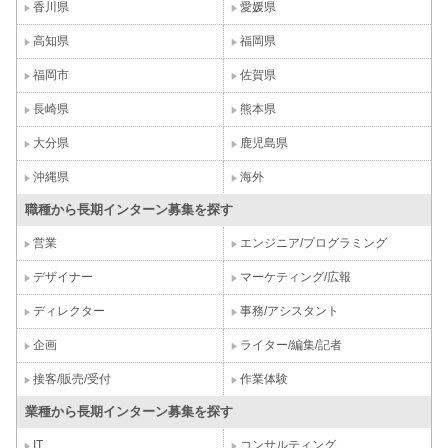
香川県
愛媛県
高知県
福岡県
福岡市
佐賀県
長崎県
熊本県
大分県
鹿児島県
沖縄県
海外
職種から長期インターン募集を探す
営業
エンジニア/プログラミング
デザイナー
マーケティング/広報
ディレクター
事務/アシスタント
企画
ライター/編集/記者
接客/販売/受付
作業体験
業種から長期インターン募集を探す
IT
コンサルティング