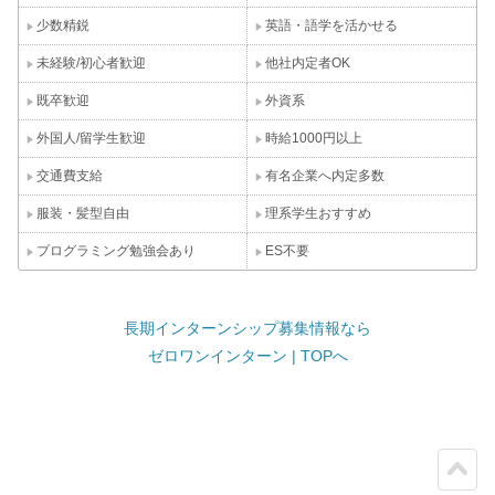
少数精鋭
英語・語学を活かせる
未経験/初心者歓迎
他社内定者OK
既卒歓迎
外資系
外国人/留学生歓迎
時給1000円以上
交通費支給
有名企業へ内定多数
服装・髪型自由
理系学生おすすめ
プログラミング勉強会あり
ES不要
長期インターンシップ募集情報なら
ゼロワンインターン | TOPへ