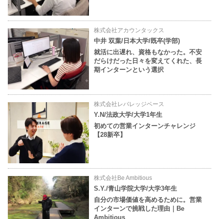
株式会社アカウンタックス
中井 双葉/日本大学/既卒(学部)
就活に出遅れ、資格もなかった。不安
だらけだった日々を変えてくれた、長
期インターンという選択
株式会社レバレッジベース
Y.N/法政大学/大学1年生
初めての営業インターンチャレンジ
【28新卒】
株式会社Be Ambitious
S.Y./青山学院大学/大学3年生
自分の市場価値を高めるために。営業
インターンで挑戦した理由｜Be
Ambitious