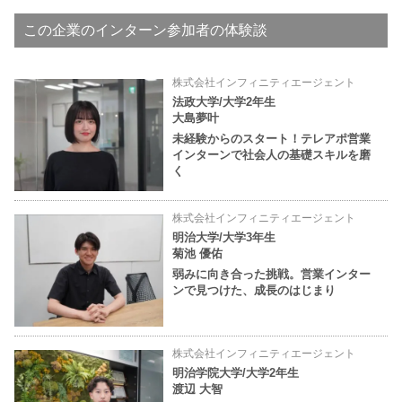
この企業のインターン参加者の体験談
株式会社インフィニティエージェント
法政大学/大学2年生
大島夢叶
未経験からのスタート！テレアポ営業
インターンで社会人の基礎スキルを磨
く
株式会社インフィニティエージェント
明治大学/大学3年生
菊池 優佑
弱みに向き合った挑戦。営業インター
ンで見つけた、成長のはじまり
株式会社インフィニティエージェント
明治学院大学/大学2年生
渡辺 大智