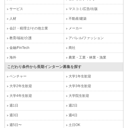
サービス
マスコミ/広告/出版
人材
不動産/建築
会計・税理士/その他士業
メーカー
教育/福祉/介護
アパレル/ファッション
金融/FinTech
商社
海外
農業・工業・林業・漁業
こだわり条件から長期インターン募集を探す
ベンチャー
大学1年生歓迎
大学2年生歓迎
大学3年生歓迎
大学4年生歓迎
大学院生歓迎
週1日
週2日
週3日
週4日
週5日〜
土日OK