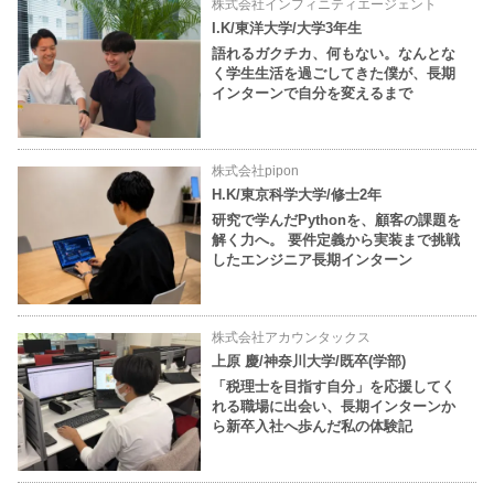
株式会社インフィニティエージェント
I.K/東洋大学/大学3年生
語れるガクチカ、何もない。なんとな
く学生生活を過ごしてきた僕が、長期
インターンで自分を変えるまで
株式会社pipon
H.K/東京科学大学/修士2年
研究で学んだPythonを、顧客の課題を
解く力へ。 要件定義から実装まで挑戦
したエンジニア長期インターン
株式会社アカウンタックス
上原 慶/神奈川大学/既卒(学部)
「税理士を目指す自分」を応援してく
れる職場に出会い、長期インターンか
ら新卒入社へ歩んだ私の体験記