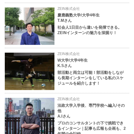
ZEIN株式会社
慶應義塾大学/大学4年生
T.Mさん
社会人1日目から違いを発揮できる。
ZEINインターンの魅力を深掘り！
ZEIN株式会社
W大学/大学4年生
K.Sさん
部活動と両立は可能！部活動をしなが
ら長期インターンをしている私のスケ
ジュールを紹介します！
ZEIN株式会社
法政大学入学後、専門学校へ編入/その
他
A.Iさん
プロのコンサルタントの下で挑戦でき
るインターン｜記事も広報も企画も、2
年間の全記録