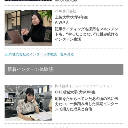
ZEIN株式会社
上智大学/大学4年生
A.Wさん
記事ライティングも採用もマネジメン
トも。“やったことない”に挑み続ける
インターン生活
ZEIN株式会社のインターン体験談一覧を見る
新着インターン体験談
株式会社インフィニティエージェント
O.H/成城大学/大学3年生
応募をためらっていたあの頃の私に伝
えたい。一歩踏み出した長期インター
ンで掴んだ成果と自信