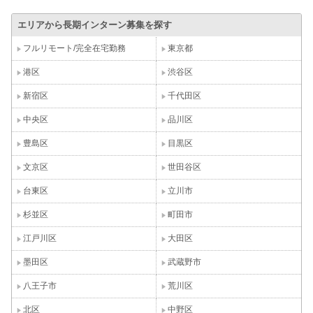
エリアから長期インターン募集を探す
フルリモート/完全在宅勤務
東京都
港区
渋谷区
新宿区
千代田区
中央区
品川区
豊島区
目黒区
文京区
世田谷区
台東区
立川市
杉並区
町田市
江戸川区
大田区
墨田区
武蔵野市
八王子市
荒川区
北区
中野区