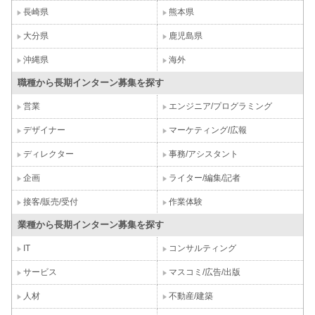
長崎県
熊本県
大分県
鹿児島県
沖縄県
海外
職種から長期インターン募集を探す
営業
エンジニア/プログラミング
デザイナー
マーケティング/広報
ディレクター
事務/アシスタント
企画
ライター/編集/記者
接客/販売/受付
作業体験
業種から長期インターン募集を探す
IT
コンサルティング
サービス
マスコミ/広告/出版
人材
不動産/建築