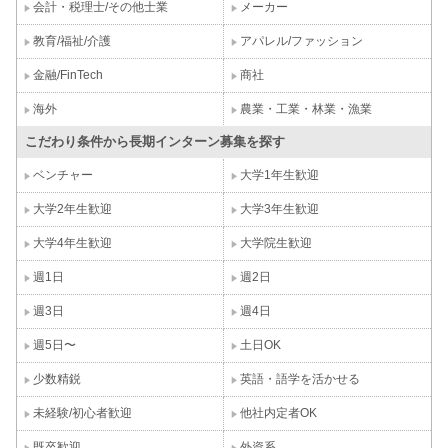
会計・税理士/その他士業
メーカー
教育/福祉/介護
アパレル/ファッション
金融/FinTech
商社
海外
農業・工業・林業・漁業
こだわり条件から長期インターン募集を探す
ベンチャー
大学1年生歓迎
大学2年生歓迎
大学3年生歓迎
大学4年生歓迎
大学院生歓迎
週1日
週2日
週3日
週4日
週5日〜
土日OK
少数精鋭
英語・語学を活かせる
未経験/初心者歓迎
他社内定者OK
既卒歓迎
外資系