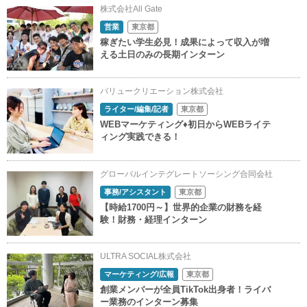
株式会社All Gate
営業
東京都
稼ぎたい学生必見！成果によって収入が増
える土日のみの長期インターン
バリュークリエーション株式会社
ライター/編集/記者
東京都
WEBマーケティング♦初日からWEBライテ
ィング実践できる！
グローバルインテグレートソーシング合同会社
事務/アシスタント
東京都
【時給1700円～】世界的企業の財務を経
験！財務・経理インターン
ULTRA SOCIAL株式会社
マーケティング/広報
東京都
創業メンバーが全員TikTok出身者！ライバ
ー業務のインターン募集