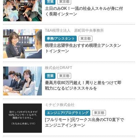
営業
東京都
土日のみOK！一流の社会人スキルが身に付
く長期インターン
T&A税理士法人 原町田中央事務所
事務/アシスタント
東京都
税理士志望学生おすすめ税理士アシスタン
トインターン
株式会社DRAFT
営業
東京都
最高月収80万円超え！周りと差をつけて即
戦力になるビジネススキルを
ミチビク株式会社
エンジニア/プログラミング
東京都
[フルリモート]元ワークス出身のCTO直下で
エンジニアインターン