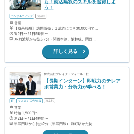
も！就活無双のスキルを習得しよ
う！
コンサルティング
大阪府
営業
【成果報酬】 訪問販売：１成約につき30,000円です。 例えば、光インターネットの成約であれば、平均的に2.5日で1件の契約が見込めます。（12,000円/1日6時間稼働） ＜月収例＞月に100万以上稼ぐ方もいます！ ・月5件成約：150,000円 ・月15件成約：450,000円 ・月30成約：900,000円➕マネジメントインセンティブ300,000円 合計1,200,000円 時給換算で2,000円程度が、平均的なインターン生の報酬となっています。
週2日〜 / 1日5時間〜
JR難波駅から徒歩7分（関西本線、阪和線、関西空港線） 大阪難波駅から徒歩13分（近鉄奈良線、阪神なんば線） 桜川駅から徒歩4分（大阪メトロ千日前線、阪神なんば線）
詳しく見る
株式会社ブレイク・フィールド社
【長期インターン】即戦力のテレア
ポ営業力・分析力が学べる！
IT
マスコミ/広告/出版
東京都
営業
時給 1,500円〜
週2日〜 / 1日4時間〜
半蔵門駅から徒歩2分（半蔵門線） 麹町駅かた徒歩10分（有楽町線）