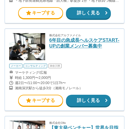
・地下鉄長堀鶴見緑地線「西大橋」駅徒歩 1分 ・地下鉄四つ橋線
「四ツ橋」駅徒歩 3分 ・地下鉄御堂筋線｜地下鉄長堀鶴見緑地線
「心斎橋」駅徒歩 7分
キープする
詳しく見る
株式会社アルファメイル
6年目の急成長ヘルスケアSTART-
UPの創業メンバー募集中
メーカー
コンサルティング
神奈川県
マーケティング/広報
時給 1,300円〜2,000円
週2日〜/11:00〜20:00で1日7h〜
湘南深沢駅から徒歩3分（湘南モノレール）
キープする
詳しく見る
株式会社Ollo
【東大発ベンチャー】世界を目指