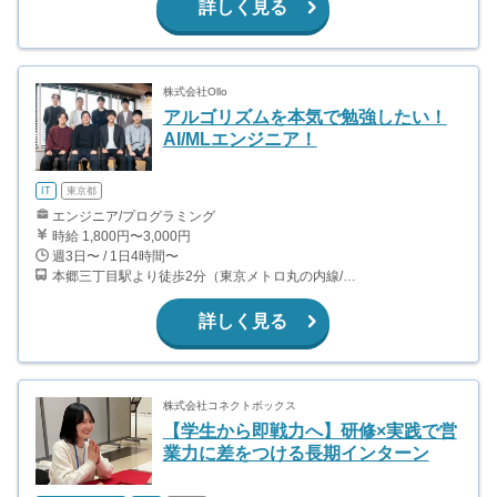
詳しく見る
株式会社Ollo
アルゴリズムを本気で勉強したい！
AI/MLエンジニア！
IT
東京都
エンジニア/プログラミング
時給 1,800円〜3,000円
週3日〜 / 1日4時間〜
本郷三丁目駅より徒歩2分（東京メトロ丸の内線/都営地下鉄大江戸線）
詳しく見る
株式会社コネクトボックス
【学生から即戦力へ】研修×実践で営
業力に差をつける長期インターン