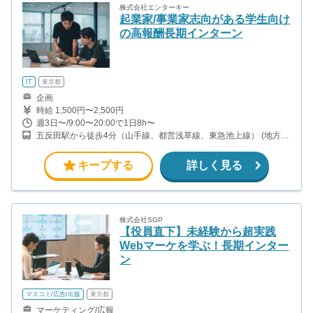
株式会社エンターキー
起業家/事業家志向がある学生向け
の高報酬長期インターン
IT
東京都
企画
時給 1,500円〜2,500円
週3日〜/9:00〜20:00で1日8h〜
五反田駅から徒歩4分（山手線、都営浅草線、東急池上線） (地方在
住の方は、上京にあたり住居の紹介や手当を予定)
キープする
詳しく見る
株式会社SGP
【役員直下】未経験から超実践
Webマーケを学ぶ！長期インター
ン
マスコミ/広告/出版
東京都
マーケティング/広報