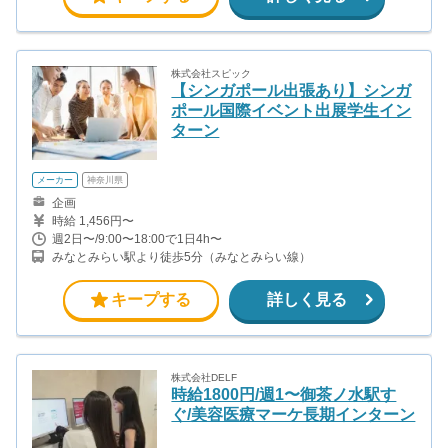
株式会社スピック
【シンガポール出張あり】シンガ
ポール国際イベント出展学生イン
ターン
メーカー
神奈川県
企画
時給 1,456円〜
週2日〜/9:00〜18:00で1日4h〜
みなとみらい駅より徒歩5分（みなとみらい線）
キープする
詳しく見る
株式会社DELF
時給1800円/週1〜御茶ノ水駅す
ぐ/美容医療マーケ長期インターン