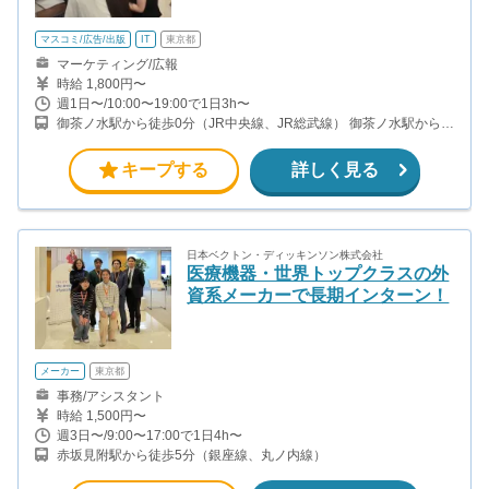
マスコミ/広告/出版
IT
東京都
マーケティング/広報
時給 1,800円〜
週1日〜/10:00〜19:00で1日3h〜
御茶ノ水駅から徒歩0分（JR中央線、JR総武線） 御茶ノ水駅から徒
歩1分（東京メトロ丸ノ内線） 新御茶ノ水駅から徒歩2分（東京メ
トロ千代田線）
キープする
詳しく見る
日本ベクトン・ディッキンソン株式会社
医療機器・世界トップクラスの外
資系メーカーで長期インターン！
メーカー
東京都
事務/アシスタント
時給 1,500円〜
週3日〜/9:00〜17:00で1日4h〜
赤坂見附駅から徒歩5分（銀座線、丸ノ内線）