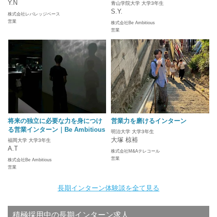
Y.N
青山学院大学 大学3年生
S.Y.
株式会社レバレッジベース
営業
株式会社Be Ambitious
営業
将来の独立に必要な力を身につけ
営業力を磨けるインターン
る営業インターン｜Be Ambitious
明治大学 大学3年生
大塚 椋裕
福岡大学 大学3年生
A.T
株式会社M&Aテレコール
営業
株式会社Be Ambitious
営業
長期インターン体験談を全て見る
積極採用中の長期インターン求人