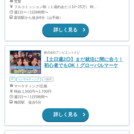
営業
フルコミッション制（１成約あたり10~25万） 時給換算で（2000円〜2500円）程度が目安となります。 月100万を稼ぐ学生多数在籍しています。 ■収入例 〇入社1か月目（早稲田大学2年生） 役職：アポインター 月間1契約×10万円＝10万円 ＋交通費 〇入社3か月目（明治大学2年生） 役職：アポインター 月間2契約×13万円＝26万円 ＋交通費 〇入社6か月目（慶應義塾大学3年生） 役職：アポインター 月間5契約×15万円＝75万円 ＋交通費 〇入社15か月目（東京大学3年生） 役職：クローザー 月間3契約×25万=75万円 ＋交通費 交通費支給あり
週1日〜 / 1日6時間〜
新宿駅から徒歩8分（山手線）
詳しく見る
株式会社アンビエントナビ
【土日週2◎】まだ就活に間に合う！
初心者でもOK！グローバルマーケ
IT
コンサルティング
大阪府
マーケティング/広報
時給 1,500円〜1,700円
週2日〜 / 1日5時間〜
梅田駅 徒歩5分
詳しく見る