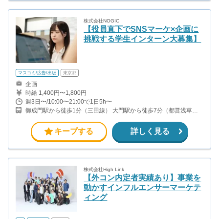
株式会社NOGIC
【役員直下でSNSマーケ×企画に
挑戦する学生インターン大募集】
マスコミ/広告/出版
東京都
企画
時給 1,400円〜1,800円
週3日〜/10:00〜21:00で1日5h〜
御成門駅から徒歩1分（三田線） 大門駅から徒歩7分（都営浅草
線、都営大江戸線）
キープする
詳しく見る
株式会社High Link
【外コン内定者実績あり】事業を
動かすインフルエンサーマーケテ
ィング