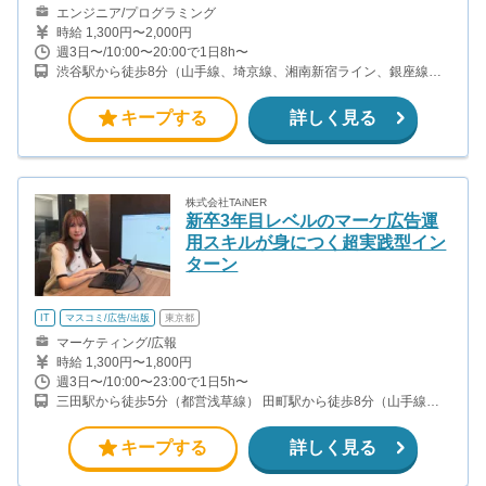
エンジニア/プログラミング
時給 1,300円〜2,000円
週3日〜/10:00〜20:00で1日8h〜
渋谷駅から徒歩8分（山手線、埼京線、湘南新宿ライン、銀座線、
他） 表参道駅から徒歩9分（銀座線、半蔵門線、千代田線）
キープする
詳しく見る
株式会社TAiNER
新卒3年目レベルのマーケ広告運
用スキルが身につく超実践型イン
ターン
IT
マスコミ/広告/出版
東京都
マーケティング/広報
時給 1,300円〜1,800円
週3日〜/10:00〜23:00で1日5h〜
三田駅から徒歩5分（都営浅草線） 田町駅から徒歩8分（山手線）
芝公園駅から徒歩8分（都営三田線）
キープする
詳しく見る