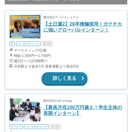
株式会社アンビエントナビ
【土日週2】28卒積極採用！ガクチカ
に強いグローバルインターン！
IT
コンサルティング
東京都
マーケティング/広報
時給 1,500円〜1,700円
週2日〜 / 1日5時間〜
渋谷駅より徒歩7分 表参道駅より徒歩5分
詳しく見る
株式会社Craft energy
【最高月収100万円越え！学生主体の
長期インターン】
サービス
コンサルティング
東京都