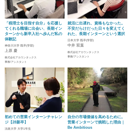
「税理士を目指す自分」を応援し
就活に出遅れ、資格もなかった。
てくれる職場に出会い、長期イン
不安だらけだった日々を変えてく
ターンから新卒入社へ歩んだ私の
れた、長期インターンという選択
体験記
日本大学 既卒(学部)
中井 双葉
神奈川大学 既卒(学部)
上原 慶
株式会社アカウンタックス
事務/アシスタント
株式会社アカウンタックス
事務/アシスタント
初めての営業インターンチャレン
自分の市場価値を高めるために。
ジ【28新卒】
営業インターンで挑戦した理由｜
Be Ambitious
法政大学 大学1年生