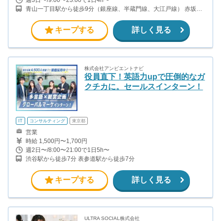
青山一丁目駅から徒歩9分（銀座線、半蔵門線、大江戸線） 赤坂駅
から徒歩12分（千代田線）
キープする
詳しく見る
株式会社アンビエントナビ
役員直下！英語力upで圧倒的なガ
クチカに。セールスインターン！
IT
コンサルティング
東京都
営業
時給 1,500円〜1,700円
週2日〜/8:00〜21:00で1日5h〜
渋谷駅から徒歩7分 表参道駅から徒歩7分
キープする
詳しく見る
ULTRA SOCIAL株式会社