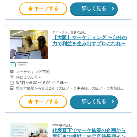
心線「新宿三丁目駅」より徒歩8分 東京メトロ大江戸線「若松河田
駅」より徒歩8分 都営新宿線「曙橋駅」より徒歩10分
キープする
詳しく見る
ダイレクト出版株式会社
【大阪】マーケティング 〜自分の
力で利益を生み出すプロになれ〜
IT
大阪府
マーケティング/広報
時給 1,500円〜
週3日〜/9:00〜18:00で1日6h〜
堺筋本町駅から徒歩2分（大阪メトロ中央線、大阪メトロ堺筋線）
本町駅から徒歩5分（大阪メトロ中央線、大阪メトロ御堂筋線、大
阪メトロ四つ橋線）
キープする
詳しく見る
FISM株式会社
代表直下でマーケ施策の企画から
実行まで挑戦！内定直結長期イン