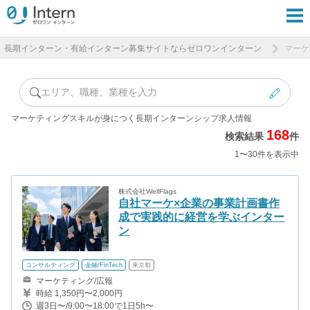
長期インターン・有給インターン募集サイトならゼロワンインターン
マーケ
エリア、職種、業種を入力
マーケティングスキルが身につく長期インターンシップ求人情報
168
検索結果
件
1〜30件を表示中
株式会社WellFlags
自社マーケ×企業の事業計画書作
成で実践的に経営を学ぶインター
ン
コンサルティング
金融/FinTech
東京都
マーケティング/広報
時給 1,350円〜2,000円
週3日〜/9:00〜18:00で1日5h〜