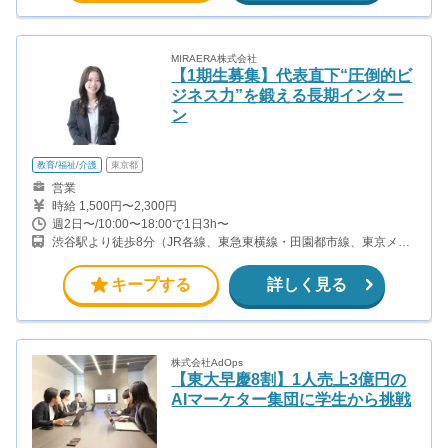
ブ ※週20時間以上の稼働目安 学生インターンの平均報酬は月8万円
前後（時給換算2,000円以上）です。
MIRAERA株式会社
【1期生募集】代表直下“圧倒的ビ
ジネス力”を鍛える長期インター
ン
教育/福祉/介護
東京都
営業
時給 1,500円〜2,300円
週2日〜/10:00〜18:00で1日3h〜
渋谷駅より徒歩8分（JR各線、東急東横線・田園都市線、東京メト
ロ半蔵門線・副都心線） 恵比寿駅より徒歩9分（JR山手線、東京メ
トロ日比谷線）
キープする
詳しく見る
株式会社AdOps
【東大早慶8割】1人売上3億円の
AIマーケター集団に学生から挑戦