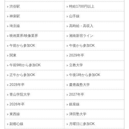
渋谷駅
時給1700円以上
神泉駅
山手線
埼京線
高時給・高収入
映画業界/映像業界
湘南新宿ライン
午前から参加OK
午後から参加OK
関東
2029年卒
午前9時から参加OK
立教大学
正午から参加OK
午後1時から参加OK
2028年卒
慶應義塾大学
青山学院大学
2027年卒
2026年卒
銀座線
東西線
津田塾大学
副都心線
月曜日に参加OK