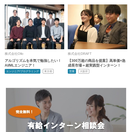
株式会社Ollo
株式会社DRAFT
アルゴリズムを本気で勉強したい！
【300万超の商品を提案】高単価×急
AI/MLエンジニア！
成長市場＝超実践型インターン！
エンジニア/プログラミング
東京都
営業
大阪府