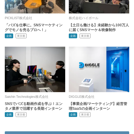
PICKLIST株式会社
株式会社ハイボール
「バズを仕事に。SNSマーケティン
【土日も働ける】未経験から100万人
グでモノを売るプロへ！」
に届くSNSマーケ＆映像制作
企画
東京都
企画
東京都
Saishin Technologies株式会社
DIGGLE株式会社
SNSでバズる動画作成を学ぶ！エン
【事業企画/マーケティング】経営管
タメ業界で活躍する長期インターン
理SaaSの企画インターン
企画
東京都
企画
東京都