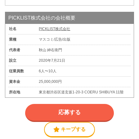
PICKLIST株式会社の会社概要
社名
PICKLIST株式会社
業種
マスコミ/広告/出版
代表者
秋山 紳右衛門
設立
2020年7月21日
従業員数
6人〜10人
資本金
25,000,000円
所在地
東京都渋谷区道玄坂1-20-3 COERU SHIBUYA 11階
応募する
キープする