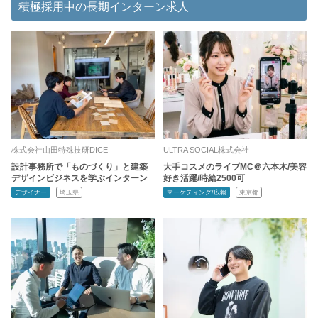
積極採用中の長期インターン求人
株式会社山田特殊技研DICE
ULTRA SOCIAL株式会社
設計事務所で「ものづくり」と建築
大手コスメのライブMC＠六本木/美容
デザインビジネスを学ぶインターン
好き活躍/時給2500可
デザイナー
埼玉県
マーケティング/広報
東京都