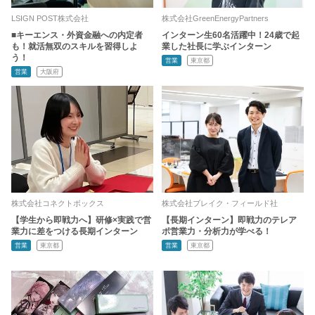
LSIGN POST株式会社
株式会社GreenEnergyPartners
■キーエンス・外資金融への内定者
インターン生60名活躍中！24歳で起
も！就活無双のスキルを習得しよ
業した社長に学ぶインターン
う！
営業
東京都
営業
大阪府
株式会社コネクトボックス
株式会社ブレイク・フィールド社
【学生から即戦力へ】研修×実践で営
【長期インターン】即戦力のテレア
業力に差をつける長期インターン
ポ営業力・分析力が学べる！
営業
東京都
営業
東京都