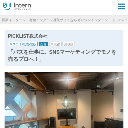
長期インターン・有給インターン募集サイトならゼロワンインターン
マスコ
PICKLIST株式会社
マスコミ/広告/出版
企画
東京都
渋谷区
「バズを仕事に。SNSマーケティングでモノを
売るプロへ！」