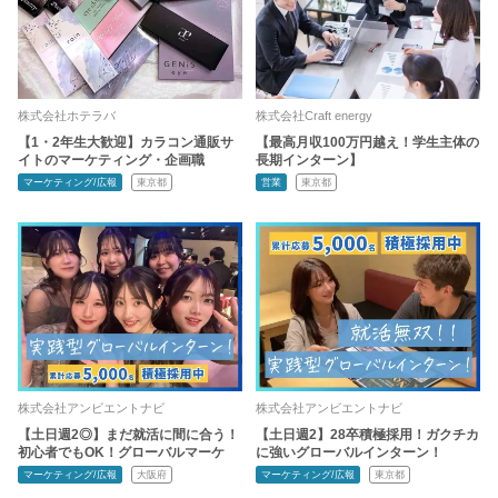
株式会社ホテラバ
株式会社Craft energy
【1・2年生大歓迎】カラコン通販サ
【最高月収100万円越え！学生主体の
イトのマーケティング・企画職
長期インターン】
マーケティング/広報
東京都
営業
東京都
株式会社アンビエントナビ
株式会社アンビエントナビ
【土日週2◎】まだ就活に間に合う！
【土日週2】28卒積極採用！ガクチカ
初心者でもOK！グローバルマーケ
に強いグローバルインターン！
マーケティング/広報
大阪府
マーケティング/広報
東京都