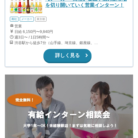
を切り開いていく営業インターン！
商社
メーカー
東京都
営業
日給 6,150円〜9,840円
週3日〜 / 1日5時間〜
渋谷駅から徒歩7分（山手線、埼京線、銀座線、半蔵門線、ほか）
詳しく見る