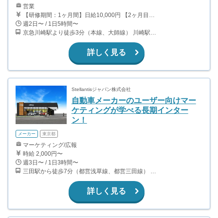
営業
【研修期間：1ヶ月間】日給10,000円 【2ヶ月目以降】成果報酬型 ・1件成約につき30,000〜50,000円 ・平均成約件数20件 ・実力や成績次第ではボーナスあり ・昇進制度により給料アップあり ＼学生でも高収入も可能！／ 学生インターンが月60万円以上稼いだ実績あり 頑張りが報酬と自信につながるインターンです！
週2日〜 / 1日5時間〜
京急川崎駅より徒歩3分（本線、大師線） 川崎駅より徒歩5分（上野東京ライン、京浜東北線、南武線、京急本線、ほか）
詳しく見る
Stellantisジャパン株式会社
自動車メーカーのユーザー向けマー
ケティングが学べる長期インター
ン！
メーカー
東京都
マーケティング/広報
時給 2,000円〜
週3日〜 / 1日3時間〜
三田駅から徒歩7分（都営浅草線、都営三田線） 田町駅から徒歩9分（山手線、京浜東北線）
詳しく見る