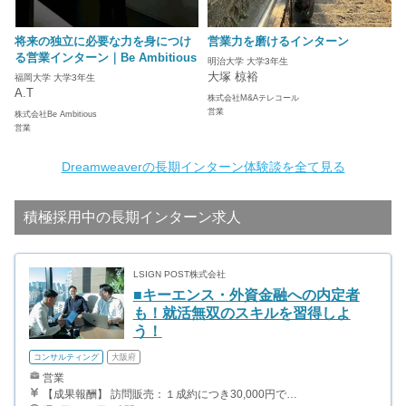
将来の独立に必要な力を身につけ
営業力を磨けるインターン
る営業インターン｜Be Ambitious
明治大学 大学3年生
大塚 椋裕
福岡大学 大学3年生
A.T
株式会社M&Aテレコール
営業
株式会社Be Ambitious
営業
Dreamweaverの長期インターン体験談を全て見る
積極採用中の長期インターン求人
LSIGN POST株式会社
■キーエンス・外資金融への内定者
も！就活無双のスキルを習得しよ
う！
コンサルティング
大阪府
営業
【成果報酬】 訪問販売：１成約につき30,000円です。 例えば、光インターネットの成約であれば、平均的に2.5日で1件の契約が見込めます。（12,000円/1日6時間稼働） ＜月収例＞月に100万以上稼ぐ方もいます！ ・月5件成約：150,000円 ・月15件成約：450,000円 ・月30成約：900,000円➕マネジメントインセンティブ300,000円 合計1,200,000円 時給換算で2,000円程度が、平均的なインターン生の報酬となっています。