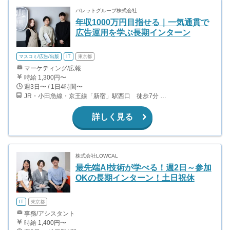
バレットグループ株式会社
年収1000万円目指せる｜一気通貫で
広告運用を学ぶ長期インターン
マスコミ/広告/出版
IT
東京都
マーケティング/広報
時給 1,300円〜
週3日〜 / 1日4時間〜
JR・小田急線・京王線「新宿」駅西口 徒歩7分 東京メトロ丸ノ内線「西新宿」駅2番出口 徒歩4分 都営地下鉄大江戸線「都庁前」駅B2出口 徒歩3分
詳しく見る
株式会社LOWCAL
最先端AI技術が学べる！週2日～参加
OKの長期インターン！土日祝休
IT
東京都
事務/アシスタント
時給 1,400円〜