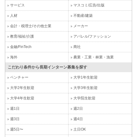
サービス
マスコミ/広告/出版
人材
不動産/建築
会計・税理士/その他士業
メーカー
教育/福祉/介護
アパレル/ファッション
金融/FinTech
商社
海外
農業・工業・林業・漁業
こだわり条件から長期インターン募集を探す
ベンチャー
大学1年生歓迎
大学2年生歓迎
大学3年生歓迎
大学4年生歓迎
大学院生歓迎
週1日
週2日
週3日
週4日
週5日〜
土日OK