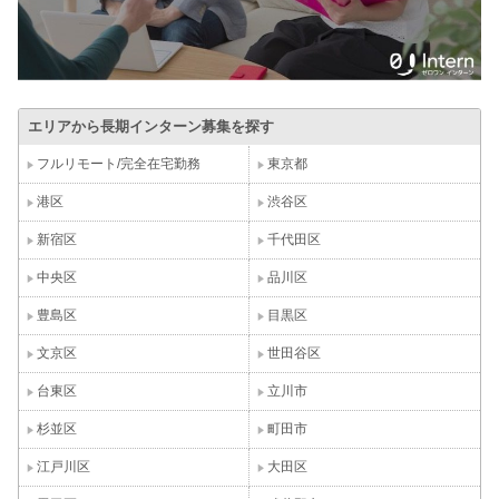
エリアから長期インターン募集を探す
フルリモート/完全在宅勤務
東京都
港区
渋谷区
新宿区
千代田区
中央区
品川区
豊島区
目黒区
文京区
世田谷区
台東区
立川市
杉並区
町田市
江戸川区
大田区