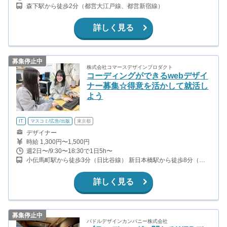
森下駅から徒歩2分（都営大江戸線、都営新宿線）
詳しく見る
募集停止中
株式会社コマースデザインプロダクト
コーディングができるwebデザイ
ナー募集☆得意を活かして就活し
よう
IT
マスコミ/広告/出版
東京都
デザイナー
時給 1,300円〜1,500円
週2日〜/9:30〜18:30で1日5h〜
小伝馬町駅から徒歩3分（日比谷線） 新日本橋駅から徒歩8分（総
武線快速） 人形町駅から徒歩8分（日比谷線、浅草線） 馬喰横山駅
から徒歩7分（都営新宿線） 日本橋駅から徒歩7分（銀座線）
詳しく見る
募集停止中
パドルデザインカンパニー株式会社