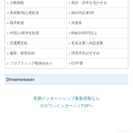
少数精鋭
英語・語学を活かせる
未経験/初心者歓迎
他社内定者OK
既卒歓迎
外資系
外国人/留学生歓迎
時給1000円以上
交通費支給
有名企業へ内定多数
服装・髪型自由
理系学生おすすめ
プログラミング勉強会あり
ES不要
Dreamweaver
長期インターンシップ募集情報なら
ゼロワンインターン | TOPへ