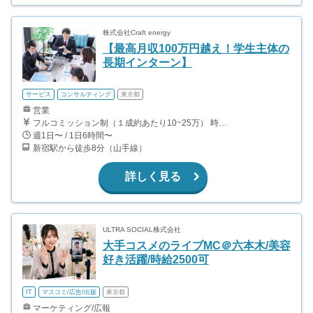
株式会社Craft energy
【最高月収100万円越え！学生主体の
長期インターン】
サービス
コンサルティング
東京都
営業
フルコミッション制（１成約あたり10~25万） 時給換算で（2000円〜2500円）程度が目安となります。 月100万を稼ぐ学生多数在籍しています。 ■収入例 〇入社1か月目（早稲田大学2年生） 役職：アポインター 月間1契約×10万円＝10万円 ＋交通費 〇入社3か月目（明治大学2年生） 役職：アポインター 月間2契約×13万円＝26万円 ＋交通費 〇入社6か月目（慶應義塾大学3年生） 役職：アポインター 月間5契約×15万円＝75万円 ＋交通費 〇入社15か月目（東京大学3年生） 役職：クローザー 月間3契約×25万=75万円 ＋交通費 交通費支給あり
週1日〜 / 1日6時間〜
新宿駅から徒歩8分（山手線）
詳しく見る
ULTRA SOCIAL株式会社
大手コスメのライブMC＠六本木/美容
好き活躍/時給2500可
IT
マスコミ/広告/出版
東京都
マーケティング/広報