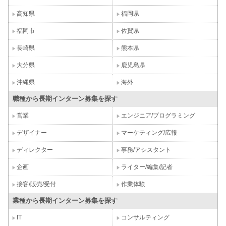
高知県
福岡県
福岡市
佐賀県
長崎県
熊本県
大分県
鹿児島県
沖縄県
海外
職種から長期インターン募集を探す
営業
エンジニア/プログラミング
デザイナー
マーケティング/広報
ディレクター
事務/アシスタント
企画
ライター/編集/記者
接客/販売/受付
作業体験
業種から長期インターン募集を探す
IT
コンサルティング