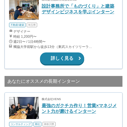
設計事務所で「ものづくり」と建築
デザインビジネスを学ぶインターン
不動産/建築
埼玉県
デザイナー
時給 1,200円〜
週2日〜 / 1日4時間〜
獨協大学前駅から徒歩13分（東武スカイツリーライン、東武伊勢崎線、東武日光線、鬼怒川線）
詳しく見る
あなたにオススメの長期インターン
株式会社VENS
最強のガクチカ作り！営業×マネジメ
ント力が磨けるインターン
コンサルティング
商社
神奈川県