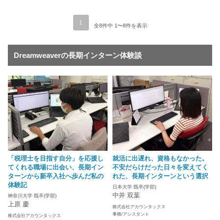
1
全8件中 1〜8件を表示
Dreamweaverの長期インターン体験談
「税理士を目指す自分」を応援し
就活に出遅れ、資格もなかった。
てくれる職場に出会い、長期イン
不安だらけだった日々を変えてく
ターンから新卒入社へ歩んだ私の
れた、長期インターンという選択
体験記
日本大学 既卒(学部)
中井 双葉
神奈川大学 既卒(学部)
上原 慶
株式会社アカウンタックス
事務/アシスタント
株式会社アカウンタックス