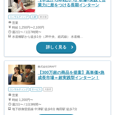
業力に差をつける長期インターン
コンサルティング
人材
東京都
営業
時給 1,250円〜2,100円
週2日〜 / 1日7時間〜
水道橋駅から徒歩1分（JR中央、総武線） 水道橋駅から徒歩6分（都営三田線）
詳しく見る
株式会社DRAFT
【300万超の商品を提案】高単価×急
成長市場＝超実践型インターン！
コンサルティング
サービス
大阪府
営業
時給 1,200円〜
週2日〜 / 1日3時間〜
地下鉄御堂筋線 中津駅 徒歩6分 梅田駅 徒歩7分