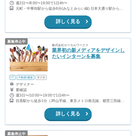
週2日〜/8:00〜19:00で1日4h〜
元町・中華街駅から徒歩6分(みなとみらい線) 日本大通り駅から徒
歩7分(みなとみらい線)
詳しく見る
募集停止中
株式会社ローカルワークス
業界初の新メディアをデザインし
たいインターンを募集
IT
不動産/建築
東京都
デザイナー
要確認
週3日〜/10:00〜19:00で1日4h〜
目黒駅から徒歩1分（JR山手線、東京メトロ南北線、都営三田線、
東急目黒線）
詳しく見る
募集停止中