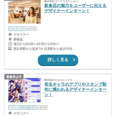
株式会社フードコネクション
飲食店の魅力をユーザーに伝える
デザイナーインターン！
IT
サービス
東京都
デザイナー
要確認
週3日〜/10:00〜19:00で1日5h〜
恵比寿駅から徒歩7分 目黒駅から徒歩10分
詳しく見る
募集停止中
株式会社カエルエックス
有名キャラのアプリやスタンプ制
作に携われるデザイナーインター
ン！
マスコミ/広告/出版
IT
東京都
デザイナー