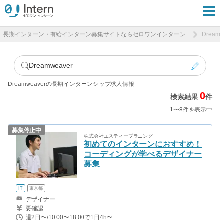
長期インターン・有給インターン募集サイトならゼロワンインターン
Dre
Dreamweaver
Dreamweaverの長期インターンシップ求人情報
0
検索結果
件
1〜8件を表示中
募集停止中
株式会社エスティープラニング
初めてのインターンにおすすめ！
コーディングが学べるデザイナー
募集
IT
東京都
デザイナー
要確認
週2日〜/10:00〜18:00で1日4h〜