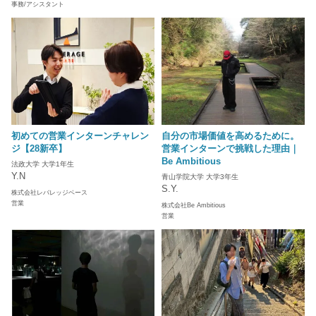
事務/アシスタント
初めての営業インターンチャレン
自分の市場価値を高めるために。
ジ【28新卒】
営業インターンで挑戦した理由｜
Be Ambitious
法政大学 大学1年生
Y.N
青山学院大学 大学3年生
S.Y.
株式会社レバレッジベース
営業
株式会社Be Ambitious
営業