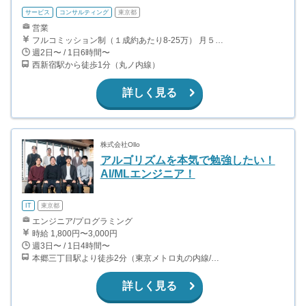
サービス
コンサルティング
東京都
営業
フルコミッション制（１成約あたり8-25万） 月５０万以上稼ぐインターン生も多数います！ ■収入例 ○入社１ヶ月目（明治大学2年生） 役職：アポインター 月間１契約×８万円＝８万円 ＋交通費 ○入社３ヶ月目（東京大学２年生） 役職：アポインター（ランク：ブロンズ） 月間３契約×10万円＝30万円 ＋交通費 ○入社６ヶ月目（早稲田大学３年生） 役職：アポインター（ランク：シルバー） 月間５契約×12万円＝60万円 ＋交通費 ○入社15ヶ月目（慶應大学３年生） 役職：クローザー 月間３契約×25万＝75万円 ＋交通費
週2日〜 / 1日6時間〜
西新宿駅から徒歩1分（丸ノ内線）
詳しく見る
株式会社Ollo
アルゴリズムを本気で勉強したい！
AI/MLエンジニア！
IT
東京都
エンジニア/プログラミング
時給 1,800円〜3,000円
週3日〜 / 1日4時間〜
本郷三丁目駅より徒歩2分（東京メトロ丸の内線/都営地下鉄大江戸線）
詳しく見る