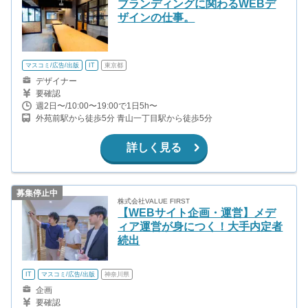
ブランディングに関わるWEBデ
ザインの仕事。
マスコミ/広告/出版
IT
東京都
デザイナー
要確認
週2日〜/10:00〜19:00で1日5h〜
外苑前駅から徒歩5分 青山一丁目駅から徒歩5分
詳しく見る
募集停止中
株式会社VALUE FIRST
【WEBサイト企画・運営】メデ
ィア運営が身につく！大手内定者
続出
IT
マスコミ/広告/出版
神奈川県
企画
要確認