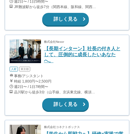
週2日〜 / 1日5時間〜
JR難波駅から徒歩7分（関西本線、阪和線、関西空港線） 大阪難波駅から徒歩13分（近鉄奈良線、阪神なんば線） 桜川駅から徒歩4分（大阪メトロ千日前線、阪神なんば線）
詳しく見る
株式会社Nexor
【長期インターン】社長の付き人と
して、圧倒的に成長したいあなた
へ。
人材
東京都
事務/アシスタント
時給 1,800円〜2,500円
週2日〜 / 1日7時間〜
品川駅から徒歩3分（山手線、京浜東北線、横須賀線、上野東京ライン、ほか） 上大岡駅～都内の送迎なので、横浜付近在住が望ましいです。
詳しく見る
株式会社コネクトボックス
【学生から即戦力へ】研修×実践で営