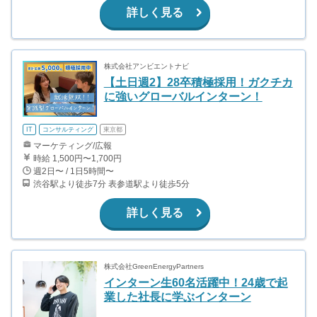
詳しく見る
株式会社アンビエントナビ
【土日週2】28卒積極採用！ガクチカ
に強いグローバルインターン！
IT
コンサルティング
東京都
マーケティング/広報
時給 1,500円〜1,700円
週2日〜 / 1日5時間〜
渋谷駅より徒歩7分 表参道駅より徒歩5分
詳しく見る
株式会社GreenEnergyPartners
インターン生60名活躍中！24歳で起
業した社長に学ぶインターン