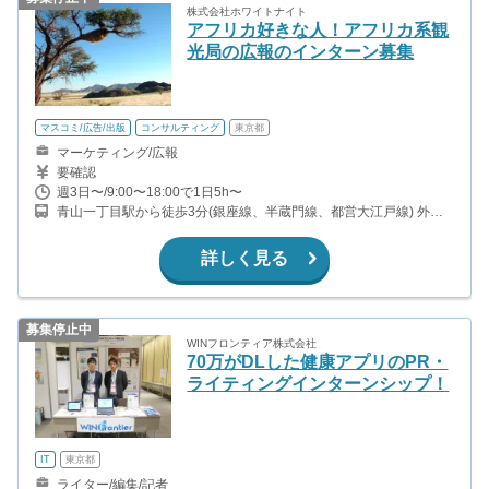
株式会社ホワイトナイト
アフリカ好きな人！アフリカ系観
光局の広報のインターン募集
マスコミ/広告/出版
コンサルティング
東京都
マーケティング/広報
要確認
週3日〜/9:00〜18:00で1日5h〜
青山一丁目駅から徒歩3分(銀座線、半蔵門線、都営大江戸線) 外苑
前駅から徒歩9分(銀座線) 乃木坂駅から徒歩9分(千代田線) 信濃町駅
から徒歩15分(中央・総武線)
詳しく見る
募集停止中
WINフロンティア株式会社
70万がDLした健康アプリのPR・
ライティングインターンシップ！
IT
東京都
ライター/編集/記者