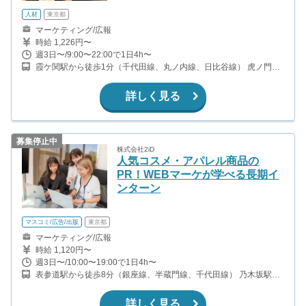
人材
東京都
マーケティング/広報
時給 1,226円〜
週3日〜/9:00〜22:00で1日4h〜
霞ケ関駅から徒歩1分（千代田線、丸ノ内線、日比谷線） 虎ノ門駅
から徒歩5分（銀座線、日比谷線） 内幸町駅から徒歩2分（三田
線）
詳しく見る
募集停止中
株式会社2iD
人気コスメ・アパレル商品の
PR！WEBマーケが学べる長期イ
ンターン
マスコミ/広告/出版
東京都
マーケティング/広報
時給 1,120円〜
週3日〜/10:00〜19:00で1日4h〜
表参道駅から徒歩8分（銀座線、半蔵門線、千代田線） 乃木坂駅か
ら徒歩9分（千代田線）
詳しく見る