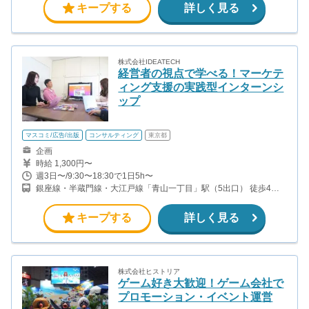
キープする
詳しく見る
株式会社IDEATECH
経営者の視点で学べる！マーケテ
ィング支援の実践型インターンシ
ップ
マスコミ/広告/出版
コンサルティング
東京都
企画
時給 1,300円〜
週3日〜/9:30〜18:30で1日5h〜
銀座線・半蔵門線・大江戸線「青山一丁目」駅（5出口） 徒歩4分
銀座線「外苑前」駅（4b出口） 徒歩4分 銀座線・半蔵門線・千代田
線「表参道」駅（A4出口） 徒歩15分
キープする
詳しく見る
株式会社ヒストリア
ゲーム好き大歓迎！ゲーム会社で
プロモーション・イベント運営