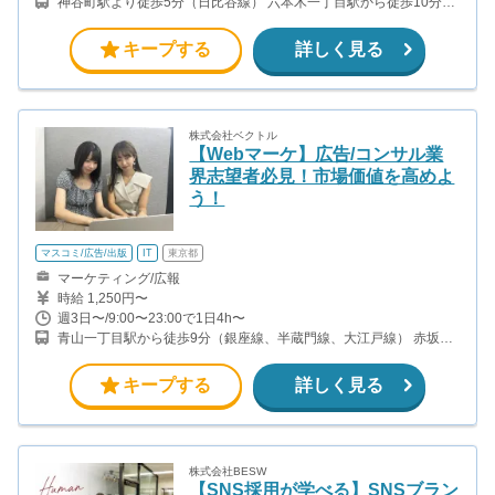
神谷町駅より徒歩5分（日比谷線） 六本木一丁目駅から徒歩10分
（都営大江戸線）
キープする
詳しく見る
株式会社ベクトル
【Webマーケ】広告/コンサル業
界志望者必見！市場価値を高めよ
う！
マスコミ/広告/出版
IT
東京都
マーケティング/広報
時給 1,250円〜
週3日〜/9:00〜23:00で1日4h〜
青山一丁目駅から徒歩9分（銀座線、半蔵門線、大江戸線） 赤坂駅
から徒歩12分（千代田線）
キープする
詳しく見る
株式会社BESW
【SNS採用が学べる】SNSブラン