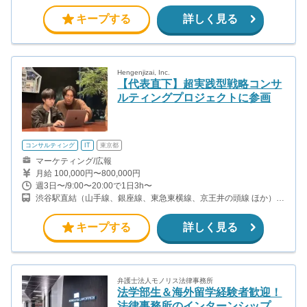
から徒歩12分（千代田線）
キープする
詳しく見る
Hengenjizai, Inc.
【代表直下】超実践型戦略コンサ
ルティングプロジェクトに参画
コンサルティング
IT
東京都
マーケティング/広報
月給 100,000円〜800,000円
週3日〜/9:00〜20:00で1日3h〜
渋谷駅直結（山手線、銀座線、東急東横線、京王井の頭線 ほか）
神泉駅から徒歩14分（京王井の頭線）
キープする
詳しく見る
弁護士法人モノリス法律事務所
法学部生＆海外留学経験者歓迎！
法律事務所のインターンシップ