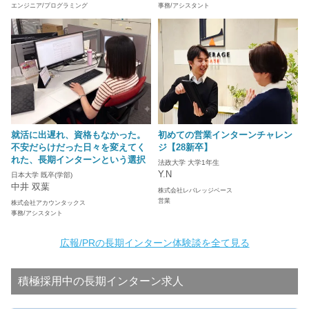
エンジニア/プログラミング
事務/アシスタント
就活に出遅れ、資格もなかった。
初めての営業インターンチャレン
不安だらけだった日々を変えてく
ジ【28新卒】
れた、長期インターンという選択
法政大学 大学1年生
Y.N
日本大学 既卒(学部)
中井 双葉
株式会社レバレッジベース
営業
株式会社アカウンタックス
事務/アシスタント
広報/PRの長期インターン体験談を全て見る
積極採用中の長期インターン求人