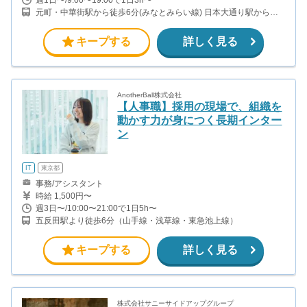
元町・中華街駅から徒歩6分(みなとみらい線) 日本大通り駅から徒
歩7分(みなとみらい線)
キープする
詳しく見る
AnotherBall株式会社
【人事職】採用の現場で、組織を
動かす力が身につく長期インター
ン
IT
東京都
事務/アシスタント
時給 1,500円〜
週3日〜/10:00〜21:00で1日5h〜
五反田駅より徒歩6分（山手線・浅草線・東急池上線）
キープする
詳しく見る
株式会社サニーサイドアップグループ