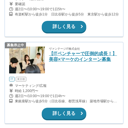
要確認
週2日〜/10:00〜19:00で1日5h〜
有楽町駅から徒歩1分 日比谷駅から徒歩5分 東京駅から徒歩12分
詳しく見る
募集停止中
ヴァンテージIT株式会社
【ITベンチャーで圧倒的成長！】
美容×マーケのインターン募集
IT
東京都
マーケティング/広報
時給 1,200円〜
週2日〜/10:00〜19:00で1日4h〜
東銀座駅から徒歩5分（日比谷線、都営浅草線） 築地市場駅から徒
歩3分（都営大江戸線） 築地駅から徒歩10分（日比谷線） 新橋駅か
ら徒歩13分（山手線、京浜東北線、常磐線、浅草線、ほか）
詳しく見る