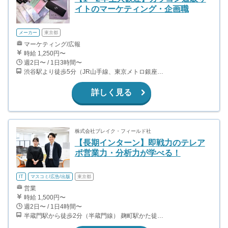
イトのマーケティング・企画職
メーカー
東京都
マーケティング/広報
時給 1,250円〜
週2日〜 / 1日3時間〜
渋谷駅より徒歩5分（JR山手線、東京メトロ銀座・半蔵門・副都心線）
詳しく見る
株式会社ブレイク・フィールド社
【長期インターン】即戦力のテレア
ポ営業力・分析力が学べる！
IT
マスコミ/広告/出版
東京都
営業
時給 1,500円〜
週2日〜 / 1日4時間〜
半蔵門駅から徒歩2分（半蔵門線） 麹町駅かた徒歩10分（有楽町線）