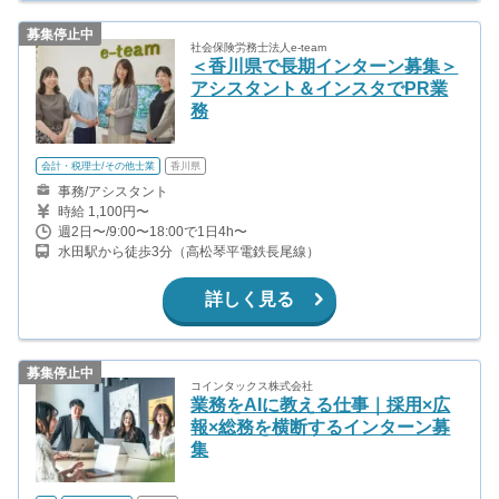
募集停止中
社会保険労務士法人e-team
＜香川県で長期インターン募集＞
アシスタント＆インスタでPR業
務
会計・税理士/その他士業
香川県
事務/アシスタント
時給 1,100円〜
週2日〜/9:00〜18:00で1日4h〜
水田駅から徒歩3分（高松琴平電鉄長尾線）
詳しく見る
募集停止中
コインタックス株式会社
業務をAIに教える仕事｜採用×広
報×総務を横断するインターン募
集