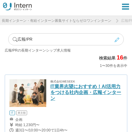
長期インターン・有給インターン募集サイトならゼロワンインターン
広報/
広報/PR
広報/PRの長期インターンシップ求人情報
16
検索結果
件
1〜30件を表示中
株式会社WESEEK
IT業界志望におすすめ！AI活用力
をつける社内企画・広報インター
ン
IT
東京都
企画
時給 1,230円〜
週3日〜/10:00〜20:00で1日4h〜