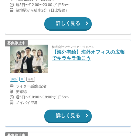
週3日〜/12:00〜23:00で1日5h〜
築地駅から徒歩2分（日比谷線）
詳しく見る
募集停止中
株式会社フランジア・ジャパン
【海外有給】海外オフィスの広報
でキラキラ働こう
海外
IT
海外
ライター/編集/記者
要確認
週5日〜/10:00〜19:00で1日5h〜
ノイバイ空港
詳しく見る
募集停止中