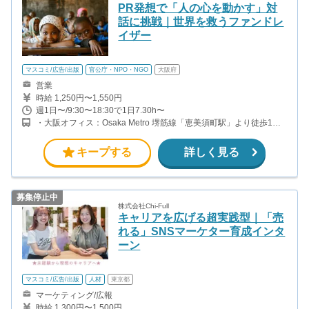
PR発想で「人の心を動かす」対
話に挑戦｜世界を救うファンドレ
イザー
マスコミ/広告/出版
官公庁・NPO・NGO
大阪府
営業
時給 1,250円〜1,550円
週1日〜/9:30〜18:30で1日7.30h〜
・大阪オフィス：Osaka Metro 堺筋線「恵美須町駅」より徒歩1分
※実際の勤務地とは異なります。 ・実際の勤務地について 自宅
の最寄り駅から90分以内の駅前やショッピングセンター等
キープする
詳しく見る
募集停止中
株式会社Chi-Full
キャリアを広げる超実践型｜「売
れる」SNSマーケター育成インタ
ーン
マスコミ/広告/出版
人材
東京都
マーケティング/広報
時給 1,300円〜1,500円