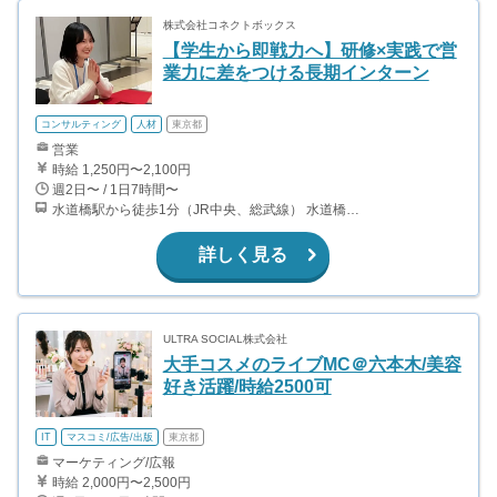
株式会社コネクトボックス
【学生から即戦力へ】研修×実践で営
業力に差をつける長期インターン
コンサルティング
人材
東京都
営業
時給 1,250円〜2,100円
週2日〜 / 1日7時間〜
水道橋駅から徒歩1分（JR中央、総武線） 水道橋駅から徒歩6分（都営三田線）
詳しく見る
ULTRA SOCIAL株式会社
大手コスメのライブMC＠六本木/美容
好き活躍/時給2500可
IT
マスコミ/広告/出版
東京都
マーケティング/広報
時給 2,000円〜2,500円