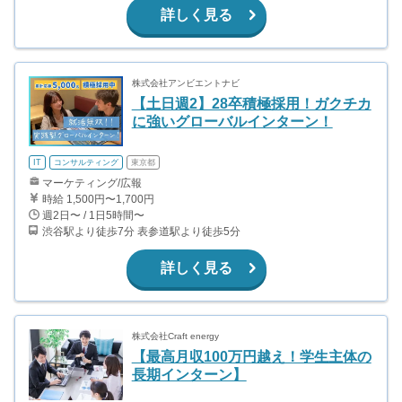
詳しく見る
株式会社アンビエントナビ
【土日週2】28卒積極採用！ガクチカ
に強いグローバルインターン！
IT
コンサルティング
東京都
マーケティング/広報
時給 1,500円〜1,700円
週2日〜 / 1日5時間〜
渋谷駅より徒歩7分 表参道駅より徒歩5分
詳しく見る
株式会社Craft energy
【最高月収100万円越え！学生主体の
長期インターン】