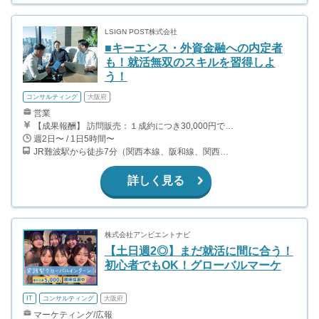
LSIGN POST株式会社
■キーエンス・外資金融への内定者
も！就活無双のスキルを習得しよ
う！
コンサルティング
大阪府
営業
【成果報酬】 訪問販売：１成約につき30,000円です。 例えば、光インターネットの成約であれば、平均的に2.5日で1件の契約が見込めます。（12,000円/1日6時間稼働） ＜月収例＞月に100万以上稼ぐ方もいます！ ・月5件成約：150,000円 ・月15件成約：450,000円 ・月30成約：900,000円➕マネジメントインセンティブ300,000円 合計1,200,000円 時給換算で2,000円程度が、平均的なインターン生の報酬となっています。
週2日〜 / 1日5時間〜
JR難波駅から徒歩7分（関西本線、阪和線、関西空港線） 大阪難波駅から徒歩13分（近鉄奈良線、阪神なんば線） 桜川駅から徒歩4分（大阪メトロ千日前線、阪神なんば線）
詳しく見る
株式会社アンビエントナビ
【土日週2◎】まだ就活に間に合う！
初心者でもOK！グローバルマーケ
IT
コンサルティング
大阪府
マーケティング/広報