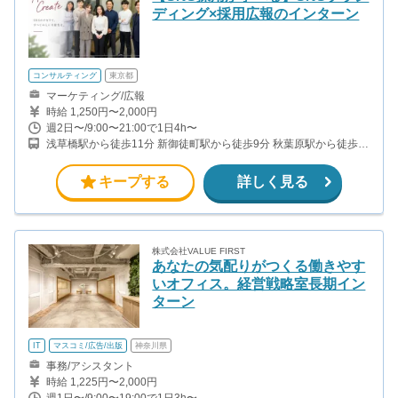
ディング×採用広報のインターン
コンサルティング
東京都
マーケティング/広報
時給 1,250円〜2,000円
週2日〜/9:00〜21:00で1日4h〜
浅草橋駅から徒歩11分 新御徒町駅から徒歩9分 秋葉原駅から徒歩
13分
キープする
詳しく見る
株式会社VALUE FIRST
あなたの気配りがつくる働きやす
いオフィス。経営戦略室長期イン
ターン
IT
マスコミ/広告/出版
神奈川県
事務/アシスタント
時給 1,225円〜2,000円
週1日〜/9:00〜19:00で1日3h〜