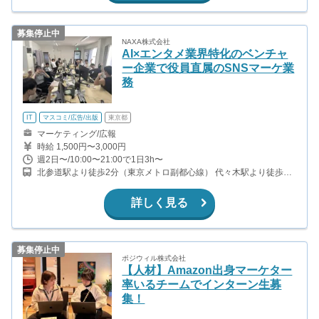
募集停止中
NAXA株式会社
AI×エンタメ業界特化のベンチャ
ー企業で役員直属のSNSマーケ業
務
IT
マスコミ/広告/出版
東京都
マーケティング/広報
時給 1,500円〜3,000円
週2日〜/10:00〜21:00で1日3h〜
北参道駅より徒歩2分（東京メトロ副都心線） 代々木駅より徒歩8
分（JR山手線） 千駄ケ谷駅より徒歩11分（JR中央・総武線）
詳しく見る
募集停止中
ポジウィル株式会社
【人材】Amazon出身マーケター
率いるチームでインターン生募
集！