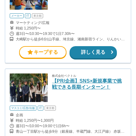
メーカー
IT
東京都
マーケティング/広報
時給 1,250円〜
週3日〜/10:30〜19:30で1日7.30h〜
大崎駅から徒歩6分(山手線、埼京線、湘南新宿ライン、りんかい線)
五反田駅から徒歩5分(山手線、都営浅草線、東急池上線) 大崎広小
路駅から徒歩2分(東急池上線)
キープする
詳しく見る
株式会社ベクトル
【PR/企画】SNS×新規事業で挑
戦できる長期インターン！
マスコミ/広告/出版
IT
東京都
企画
時給 1,250円〜1,300円
週3日〜/10:00〜19:00で1日6h〜
青山一丁目駅から徒歩9分（銀座線、半蔵門線、大江戸線） 赤坂駅