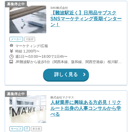
募集停止中
SIKI株式会社
【難波駅近く】日用品サブスク
SNSマーケティング長期インター
ン！
メーカー
大阪府
マーケティング/広報
時給 1,200円〜
週1日〜/10:00〜18:00で1日4h〜
JR難波駅から徒歩5分（関西本線、阪和線、関西空港線） 桜川駅か
ら徒歩7分（大阪メトロ千日前線、阪神なんば線） 大阪難波駅から
徒歩11分（近鉄奈良線、阪神なんば線）
詳しく見る
募集停止中
株式会社マクサス
人材業界に興味ある方必見！リク
ルート出身の人事コンサルから学
べる
サービス
IT
東京都