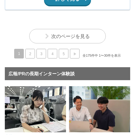
次のページを見る
1
2
3
4
5
全175件中 1〜30件を表示
広報/PRの長期インターン体験談