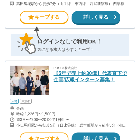
高田馬場駅から徒歩7分（山手線、東西線、西武新宿線） 西早稲田
駅から徒歩1分（副都心線）
キープする
詳しく見る
ログインなしで利用OK！
気になる求人は今すぐキープ！
ROSCA株式会社
【5年で売上約30億】代表直下で
企画/広報インターン募集！
人材
東京都
企画
時給 1,226円〜1,500円
週3日〜/9:00〜20:00で1日6h〜
小伝馬町駅から徒歩5分（日比谷線） 岩本町駅から徒歩5分（都営
新宿線） 馬喰町駅から徒歩6分（総武線） 秋葉原駅から徒歩12分
（JR）
キープする
詳しく見る