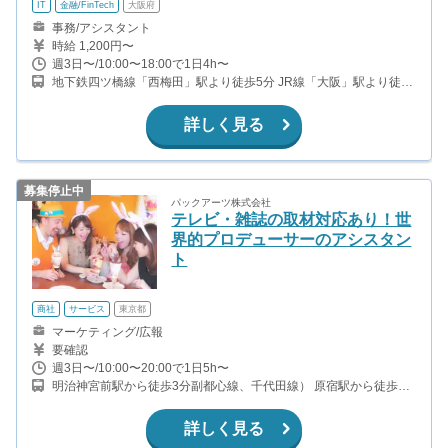
IT
金融/FinTech
大阪府
事務/アシスタント
時給 1,200円〜
週3日〜/10:00〜18:00で1日4h〜
地下鉄四ツ橋線「西梅田」駅より徒歩5分 JR線「大阪」駅より徒歩
9分 JR線「北新地」駅 徒歩5分
詳しく見る
募集停止中
パックアーツ株式会社
テレビ・雑誌の取材対応あり！世
界的プロデューサーのアシスタン
ト
商社
サービス
東京都
マーケティング/広報
要確認
週3日〜/10:00〜20:00で1日5h〜
明治神宮前駅から徒歩3分副都心線、千代田線） 原宿駅から徒歩6
分（山手線）
詳しく見る