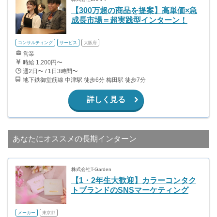
【300万超の商品を提案】高単価×急
成長市場＝超実践型インターン！
コンサルティング
サービス
大阪府
営業
時給 1,200円〜
週2日〜 / 1日3時間〜
地下鉄御堂筋線 中津駅 徒歩6分 梅田駅 徒歩7分
詳しく見る
あなたにオススメの長期インターン
株式会社T-Garden
【1・2年生大歓迎】カラーコンタク
トブランドのSNSマーケティング
メーカー
東京都