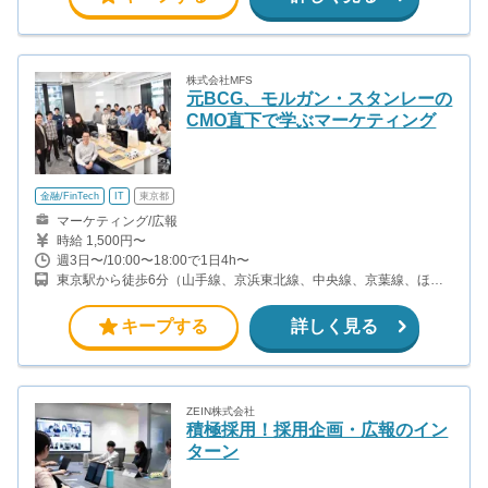
株式会社MFS
元BCG、モルガン・スタンレーの
CMO直下で学ぶマーケティング
金融/FinTech
IT
東京都
マーケティング/広報
時給 1,500円〜
週3日〜/10:00〜18:00で1日4h〜
東京駅から徒歩6分（山手線、京浜東北線、中央線、京葉線、ほ
か） 大手町駅から徒歩2分（千代田線、半蔵門線、東西線、丸ノ内
線、ほか）
キープする
詳しく見る
ZEIN株式会社
積極採用！採用企画・広報のイン
ターン