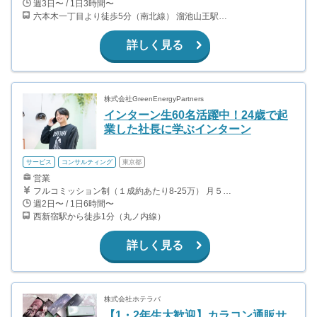
週3日〜 / 1日3時間〜
六本木一丁目より徒歩5分（南北線） 溜池山王駅より徒歩10分（銀座線） 六本木駅より徒歩12分（日比谷線）
詳しく見る
株式会社GreenEnergyPartners
インターン生60名活躍中！24歳で起
業した社長に学ぶインターン
サービス
コンサルティング
東京都
営業
フルコミッション制（１成約あたり8-25万） 月５０万以上稼ぐインターン生も多数います！ ■収入例 ○入社１ヶ月目（明治大学2年生） 役職：アポインター 月間１契約×８万円＝８万円 ＋交通費 ○入社３ヶ月目（東京大学２年生） 役職：アポインター（ランク：ブロンズ） 月間３契約×10万円＝30万円 ＋交通費 ○入社６ヶ月目（早稲田大学３年生） 役職：アポインター（ランク：シルバー） 月間５契約×12万円＝60万円 ＋交通費 ○入社15ヶ月目（慶應大学３年生） 役職：クローザー 月間３契約×25万＝75万円 ＋交通費
週2日〜 / 1日6時間〜
西新宿駅から徒歩1分（丸ノ内線）
詳しく見る
株式会社ホテラバ
【1・2年生大歓迎】カラコン通販サ