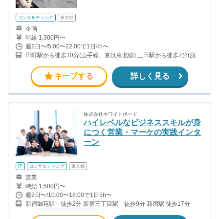
コンサルティング
東京都
企画
時給 1,300円〜
週2日〜/5:00〜22:00で1日4h〜
田町駅から徒歩10分(山手線、京浜東北線) 三田駅から徒歩7分(浅草
線、三田線)
キープする
詳しく見る
株式会社ホワイトボード
ハイレベルなビジネススキルが身
につく営業・マーケの実践インタ
ーン
IT
コンサルティング
東京都
営業
時給 1,500円〜
週2日〜/10:00〜18:00で1日5h〜
新宿御苑駅 徒歩2分 新宿三丁目駅 徒歩9分 新宿駅 徒歩17分