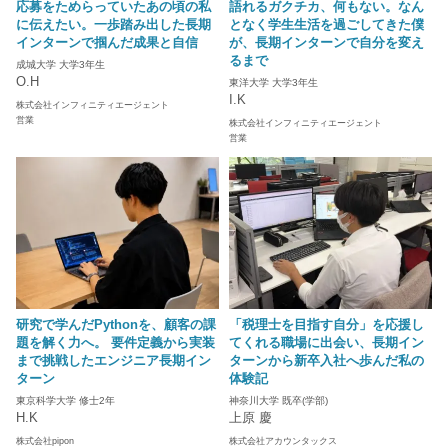
応募をためらっていたあの頃の私
語れるガクチカ、何もない。なん
に伝えたい。一歩踏み出した長期
となく学生生活を過ごしてきた僕
インターンで掴んだ成果と自信
が、長期インターンで自分を変え
るまで
成城大学 大学3年生
O.H
東洋大学 大学3年生
I.K
株式会社インフィニティエージェント
営業
株式会社インフィニティエージェント
営業
研究で学んだPythonを、顧客の課
「税理士を目指す自分」を応援し
題を解く力へ。 要件定義から実装
てくれる職場に出会い、長期イン
まで挑戦したエンジニア長期イン
ターンから新卒入社へ歩んだ私の
ターン
体験記
東京科学大学 修士2年
神奈川大学 既卒(学部)
H.K
上原 慶
株式会社pipon
株式会社アカウンタックス