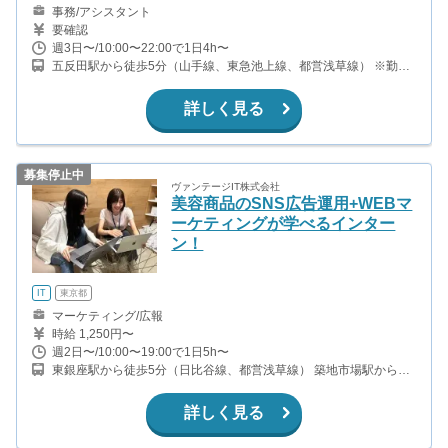
事務/アシスタント
要確認
週3日〜/10:00〜22:00で1日4h〜
五反田駅から徒歩5分（山手線、東急池上線、都営浅草線） ※勤務
地はM&Aの企業先も含みます。（大田区）
詳しく見る
募集停止中
ヴァンテージIT株式会社
美容商品のSNS広告運用+WEBマ
ーケティングが学べるインター
ン！
IT
東京都
マーケティング/広報
時給 1,250円〜
週2日〜/10:00〜19:00で1日5h〜
東銀座駅から徒歩5分（日比谷線、都営浅草線） 築地市場駅から徒
歩3分（都営大江戸線） 築地駅から徒歩10分（日比谷線） 新橋駅か
ら徒歩13分（山手線、京浜東北線、常磐線、浅草線、ほか）
詳しく見る