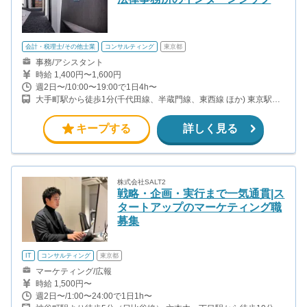
会計・税理士/その他士業
コンサルティング
東京都
事務/アシスタント
時給 1,400円〜1,600円
週2日〜/10:00〜19:00で1日4h〜
大手町駅から徒歩1分(千代田線、半蔵門線、東西線 ほか) 東京駅か
ら徒歩8分（山手線、京葉線、丸ノ内線 ほか） 神田駅から徒歩8分
（山手線、中央線、京浜東北線 ほか） 竹橋駅から徒歩9分（東西
キープする
詳しく見る
線）
株式会社SALT2
戦略・企画・実行まで一気通貫|ス
タートアップのマーケティング職
募集
IT
コンサルティング
東京都
マーケティング/広報
時給 1,500円〜
週2日〜/1:00〜24:00で1日1h〜