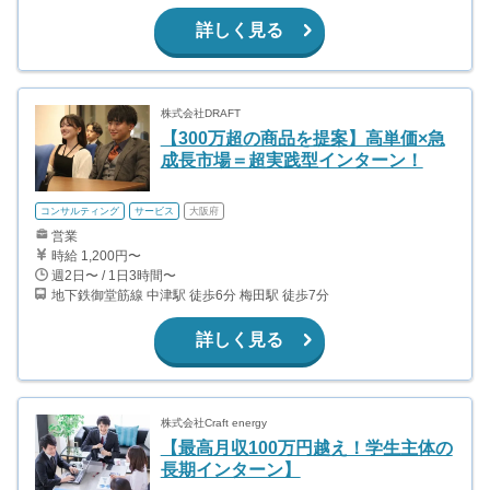
詳しく見る
株式会社DRAFT
【300万超の商品を提案】高単価×急
成長市場＝超実践型インターン！
コンサルティング
サービス
大阪府
営業
時給 1,200円〜
週2日〜 / 1日3時間〜
地下鉄御堂筋線 中津駅 徒歩6分 梅田駅 徒歩7分
詳しく見る
株式会社Craft energy
【最高月収100万円越え！学生主体の
長期インターン】