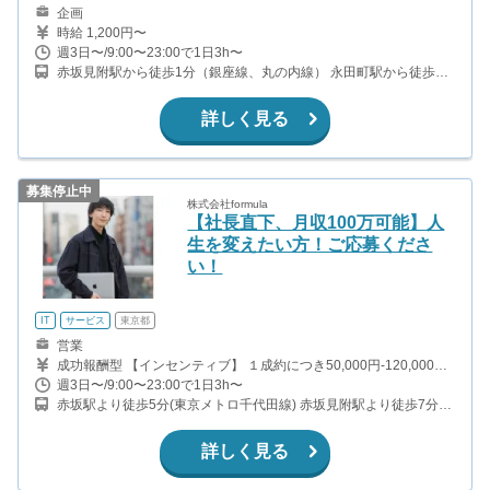
企画
時給 1,200円〜
週3日〜/9:00〜23:00で1日3h〜
赤坂見附駅から徒歩1分（銀座線、丸の内線） 永田町駅から徒歩5
分（有楽町線、半蔵門線、南北線） 赤坂駅から徒歩7分（千代田
線） 溜池山王駅から徒歩11分（銀座線、南北線）
詳しく見る
募集停止中
株式会社formula
【社長直下、月収100万可能】人
生を変えたい方！ご応募くださ
い！
IT
サービス
東京都
営業
成功報酬型 【インセンティブ】 １成約につき50,000円-120,000円
週40時間稼働する場合の月収の目安（平均程度） 30~100万円
週3日〜/9:00〜23:00で1日3h〜
赤坂駅より徒歩5分(東京メトロ千代田線) 赤坂見附駅より徒歩7分
(銀座線・丸の内線)
詳しく見る