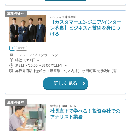
募集停止中
ペンティオ株式会社
【カスタマーエンジニア/インター
ン募集】ビジネスと技術を身につ
ける
IT
東京都
エンジニア/プログラミング
時給 1,350円〜
週2日〜/10:00〜18:00で1日4h〜
赤坂見附駅 徒歩5分（銀座線、丸ノ内線） 永田町駅 徒歩3分（有楽
町線、半蔵門線、南北線）
詳しく見る
募集停止中
株式会社GRIT Tech
社長直下で学べる！投資会社での
アナリスト業務