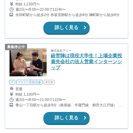
時給 1,230円〜
週2日〜/9:00〜22:00で1日4h〜
永田町駅から徒歩2分 赤坂見附駅から徒歩8分 麹町駅から徒歩8分
詳しく見る
募集停止中
株式会社アミー
経営陣は現役大学生！上場企業投
資先会社の法人営業インターンシ
ップ
IT
マスコミ/広告/出版
東京都
営業
時給 1,100円〜
週3日〜/8:00〜21:00で1日5h〜
青山一丁目駅から徒歩9分（銀座線、半蔵門線、都営大江戸線） 赤
坂見附駅から徒歩11分（銀座線、丸ノ内線） 赤坂駅から徒歩10分
（千代田線
詳しく見る