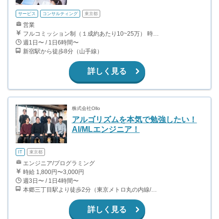
サービス
コンサルティング
東京都
営業
フルコミッション制（１成約あたり10~25万） 時給換算で（2000円〜2500円）程度が目安となります。 月100万を稼ぐ学生多数在籍しています。 ■収入例 〇入社1か月目（早稲田大学2年生） 役職：アポインター 月間1契約×10万円＝10万円 ＋交通費 〇入社3か月目（明治大学2年生） 役職：アポインター 月間2契約×13万円＝26万円 ＋交通費 〇入社6か月目（慶應義塾大学3年生） 役職：アポインター 月間5契約×15万円＝75万円 ＋交通費 〇入社15か月目（東京大学3年生） 役職：クローザー 月間3契約×25万=75万円 ＋交通費 交通費支給あり
週1日〜 / 1日6時間〜
新宿駅から徒歩8分（山手線）
詳しく見る
株式会社Ollo
アルゴリズムを本気で勉強したい！
AI/MLエンジニア！
IT
東京都
エンジニア/プログラミング
時給 1,800円〜3,000円
週3日〜 / 1日4時間〜
本郷三丁目駅より徒歩2分（東京メトロ丸の内線/都営地下鉄大江戸線）
詳しく見る