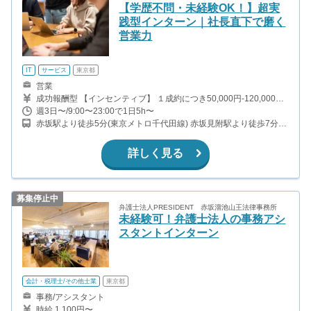
【学歴不問・未経験OK！】超実
践型インターン｜社長直下で磨く
営業力
IT
サービス
東京都
営業
成功報酬型 【インセンティブ】 １成約につき50,000円-120,000円
週40時間稼働する場合の月収の目安（平均程度） 30~100万円
週3日〜/9:00〜23:00で1日5h〜
赤坂駅より徒歩5分(東京メトロ千代田線) 赤坂見附駅より徒歩7分
(銀座線・丸の内線)
詳しく見る
募集停止中
弁護士法人PRESIDENT 赤坂溜池山王法律事務所
未経験可！弁護士法人の事務アシ
スタントインターン
会計・税理士/その他士業
東京都
事務/アシスタント
時給 1,100円〜