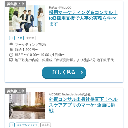
募集停止中
株式会社WILLCO
採用マーケティング＆コンサル｜
toB採用支援で人事の実務を学べ
ます
IT
人材
東京都
マーケティング/広報
時給 1,200円〜
週2日〜/10:00〜19:00で1日4h〜
地下鉄丸の内線・銀座線「赤坂見附駅」より徒歩3分 地下鉄千代田
線「赤坂駅」より徒歩5分 地下鉄半蔵門線・南北線・有楽町線「永
田町駅」より徒歩７分
詳しく見る
募集停止中
AICONIC Technologies株式会社
外資コンサル出身社長直下！ヘル
スケアアプリのマーケ･企画に挑
戦
IT
コンサルティング
東京都