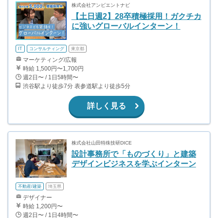
株式会社アンビエントナビ
【土日週2】28卒積極採用！ガクチカ
に強いグローバルインターン！
IT
コンサルティング
東京都
マーケティング/広報
時給 1,500円〜1,700円
週2日〜 / 1日5時間〜
渋谷駅より徒歩7分 表参道駅より徒歩5分
詳しく見る
株式会社山田特殊技研DICE
設計事務所で「ものづくり」と建築
デザインビジネスを学ぶインターン
不動産/建築
埼玉県
デザイナー
時給 1,200円〜
週2日〜 / 1日4時間〜