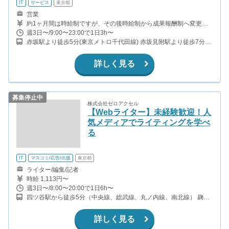
IT
サービス
東京都
営業
約1ヶ月間は時給制ですが、その後時給制から成果報酬制へ変更と
なります。 ◇ 入社後約1ヶ月目安：時給1,200円 ※成果報酬への切
週3日〜/9:00〜23:00で1日3h〜
り替えタイミングは、アポイント（Zoom面談設定）5件獲得によっ
赤坂駅より徒歩5分(東京メトロ千代田線) 赤坂見附駅より徒歩7分
て判断します。 ◇ 成果報酬制へ移行 ・アポイント獲得（Zoom面談
(銀座線・丸の内線)
設定）：1件につき10,000円 ・契約成立時：1件75,000円～
140,000円 ＊1日8時間の稼働で、平均1.5~2件程度のアポイント獲
詳しく見る
得が可能。(時給換算で1,800円〜2,500円程度) ＊契約件数や実績に
応じて報酬額が段階的にアップします。
募集停止中
株式会社ゼロアクセル
【Webライター】未経験歓迎！人
気メディアでライティングを学べ
る
IT
マスコミ/広告/出版
東京都
ライター/編集/記者
時給 1,113円〜
週3日〜/8:00〜20:00で1日6h〜
四ツ谷駅から徒歩5分（中央線、総武線、丸ノ内線、南北線） 麹町
駅から徒歩5分(有楽町線)
詳しく見る