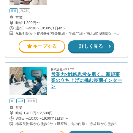
商社
東京都
営業
時給 1,300円〜
週2日〜/9:30〜18:30で1日4h〜
永田町駅から徒歩6分(有楽町線・半蔵門線・南北線) 麹町駅から徒
歩4分(有楽町線) 赤坂見附駅から徒歩9分(丸ノ内線・銀座線) 半
蔵門駅から徒歩5分(半蔵門線)
キープする
詳しく見る
株式会社WILLCO
営業力×戦略思考を磨く。新規事
業の立ち上げに挑む長期インター
ン
IT
人材
東京都
営業
時給 1,400円〜2,500円
週3日〜/10:00〜19:00で1日3h〜
赤坂見附駅から徒歩4分（銀座線、丸の内線） 赤坂駅から徒歩4分
（千代田線） 永田町駅から徒歩8分（有楽町線、半蔵門線、南北
線） 溜池山王駅から徒歩10分（銀座線、南北線）