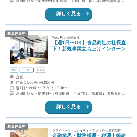
永田町駅から徒歩3分(有楽町線、半蔵門線、南北線) 国会議事堂前
駅から徒歩5分(千代田線、丸ノ内線) 赤坂見附駅から徒歩6分(銀座
線、丸ノ内線) 溜池山王駅から徒歩8分(銀座線、南北線)
詳しく見る
募集停止中
Wow-Food株式会社
【週1日〜OK】食品商社の社長直
下！新規事業立ち上げインターン
商社
メーカー
東京都
企画
時給 1,500円〜4,000円
週1日〜/9:00〜17:30で1日3h〜
永田町駅から徒歩1分（有楽町線、半蔵門線、南北線） 赤坂見附駅
から徒歩8分（銀座線、丸ノ内線） 国会議事堂前駅から徒歩10分
（千代田線、丸ノ内線 溜池山王駅から徒歩10分（銀座線、南北
詳しく見る
線）
募集停止中
プライベート・エクイティ・ファンド(社名非公開)
金融業界・財務経理・税理士等志