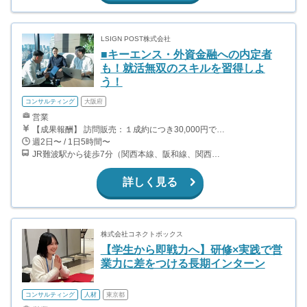
LSIGN POST株式会社
■キーエンス・外資金融への内定者
も！就活無双のスキルを習得しよ
う！
コンサルティング
大阪府
営業
【成果報酬】 訪問販売：１成約につき30,000円です。 例えば、光インターネットの成約であれば、平均的に2.5日で1件の契約が見込めます。（12,000円/1日6時間稼働） ＜月収例＞月に100万以上稼ぐ方もいます！ ・月5件成約：150,000円 ・月15件成約：450,000円 ・月30成約：900,000円➕マネジメントインセンティブ300,000円 合計1,200,000円 時給換算で2,000円程度が、平均的なインターン生の報酬となっています。
週2日〜 / 1日5時間〜
JR難波駅から徒歩7分（関西本線、阪和線、関西空港線） 大阪難波駅から徒歩13分（近鉄奈良線、阪神なんば線） 桜川駅から徒歩4分（大阪メトロ千日前線、阪神なんば線）
詳しく見る
株式会社コネクトボックス
【学生から即戦力へ】研修×実践で営
業力に差をつける長期インターン
コンサルティング
人材
東京都