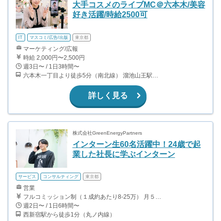
大手コスメのライブMC＠六本木/美容
好き活躍/時給2500可
IT
マスコミ/広告/出版
東京都
マーケティング/広報
時給 2,000円〜2,500円
週3日〜 / 1日3時間〜
六本木一丁目より徒歩5分（南北線） 溜池山王駅より徒歩10分（銀座線） 六本木駅より徒歩12分（日比谷線）
詳しく見る
株式会社GreenEnergyPartners
インターン生60名活躍中！24歳で起
業した社長に学ぶインターン
サービス
コンサルティング
東京都
営業
フルコミッション制（１成約あたり8-25万） 月５０万以上稼ぐインターン生も多数います！ ■収入例 ○入社１ヶ月目（明治大学2年生） 役職：アポインター 月間１契約×８万円＝８万円 ＋交通費 ○入社３ヶ月目（東京大学２年生） 役職：アポインター（ランク：ブロンズ） 月間３契約×10万円＝30万円 ＋交通費 ○入社６ヶ月目（早稲田大学３年生） 役職：アポインター（ランク：シルバー） 月間５契約×12万円＝60万円 ＋交通費 ○入社15ヶ月目（慶應大学３年生） 役職：クローザー 月間３契約×25万＝75万円 ＋交通費
週2日〜 / 1日6時間〜
西新宿駅から徒歩1分（丸ノ内線）