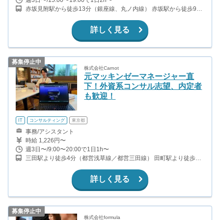
赤坂見附駅から徒歩13分（銀座線、丸ノ内線） 赤坂駅から徒歩9分
（千代田線）
詳しく見る
募集停止中
株式会社Carnot
元マッキンゼーマネージャー直
下！外資系コンサル志望、内定者
も歓迎！
IT
コンサルティング
東京都
事務/アシスタント
時給 1,226円〜
週3日〜/9:00〜20:00で1日1h〜
三田駅より徒歩4分（都営浅草線／都営三田線） 田町駅より徒歩6
分（JR山手線／JR京浜東北線）
詳しく見る
募集停止中
株式会社formula