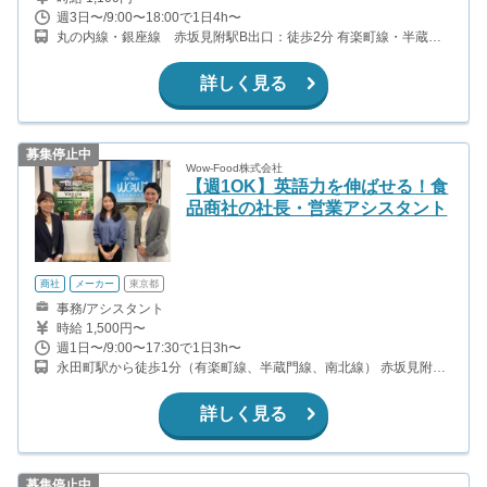
週3日〜/9:00〜18:00で1日4h〜
丸の内線・銀座線 赤坂見附駅B出口：徒歩2分 有楽町線・半蔵門
線・南北線 永田町駅B出口：徒歩2分 千代田線 赤坂駅：徒歩10
分
詳しく見る
募集停止中
Wow-Food株式会社
【週1OK】英語力を伸ばせる！食
品商社の社長・営業アシスタント
商社
メーカー
東京都
事務/アシスタント
時給 1,500円〜
週1日〜/9:00〜17:30で1日3h〜
永田町駅から徒歩1分（有楽町線、半蔵門線、南北線） 赤坂見附駅
から徒歩8分（銀座線、丸ノ内線） 国会議事堂前駅から徒歩10分
（千代田線、丸ノ内線） 溜池山王駅から徒歩10分（銀座線、南北
詳しく見る
線）
募集停止中