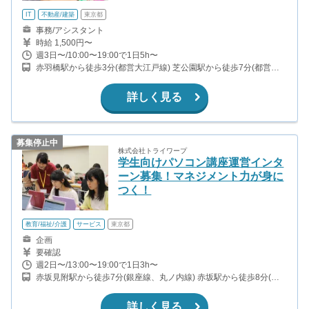
IT
不動産/建築
東京都
事務/アシスタント
時給 1,500円〜
週3日〜/10:00〜19:00で1日5h〜
赤羽橋駅から徒歩3分(都営大江戸線) 芝公園駅から徒歩7分(都営三
田線) 麻布十番駅から徒歩10分(南北線) 田町駅から徒歩10分(山手
線・京浜東北線)
詳しく見る
募集停止中
株式会社トライワープ
学生向けパソコン講座運営インタ
ーン募集！マネジメント力が身に
つく！
教育/福祉/介護
サービス
東京都
企画
要確認
週2日〜/13:00〜19:00で1日3h〜
赤坂見附駅から徒歩7分(銀座線、丸ノ内線) 赤坂駅から徒歩8分(千
代田線) 青山一丁目駅から徒歩11分(銀座線、半蔵門線、都営大江戸
線)
詳しく見る