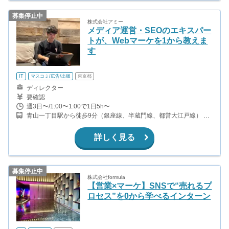
募集停止中
株式会社アミー
メディア運営・SEOのエキスパー
トが、Webマーケを1から教えま
す
IT
マスコミ/広告/出版
東京都
ディレクター
要確認
週3日〜/1:00〜1:00で1日5h〜
青山一丁目駅から徒歩9分（銀座線、半蔵門線、都営大江戸線） 赤
坂見附駅から徒歩11分（銀座線、丸ノ内線） 赤坂駅から徒歩10分
（千代田線）
詳しく見る
募集停止中
株式会社formula
【営業×マーケ】SNSで“売れるプ
ロセス”を0から学べるインターン