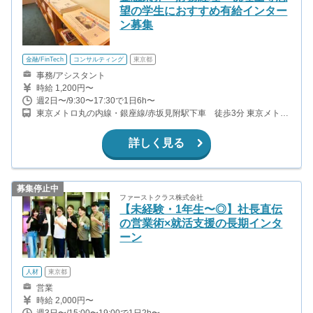
望の学生におすすめ有給インター
ン募集
金融/FinTech
コンサルティング
東京都
事務/アシスタント
時給 1,200円〜
週2日〜/9:30〜17:30で1日6h〜
東京メトロ丸の内線・銀座線/赤坂見附駅下車 徒歩3分 東京メトロ
半蔵門線・南北線/永田町駅下車 徒歩4分 東京メトロ有楽町線/麹町
駅下車 徒歩6分
詳しく見る
募集停止中
ファーストクラス株式会社
【未経験・1年生〜◎】社長直伝
の営業術×就活支援の長期インタ
ーン
人材
東京都
営業
時給 2,000円〜
週3日〜/15:00〜19:00で1日2h〜