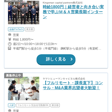
Kingsman capital partners株式会社
時給1800円｜経営者と向き合い実
務で学ぶＭ＆Ａ営業長期インター
ン
金融/FinTech
東京都
営業
時給 1,800円〜
週2日〜/10:00〜18:00で1日3h〜
半蔵門駅から徒歩1分（半蔵門線） 麹町駅から徒歩5分（有楽町
線） ～業務拡大につき、2026年6月8日より本社を永田町から麹町
へ移転致します！ 移転後の快適なオフィスでインターン勤務を開始
詳しく見る
頂けます～
募集停止中
ヤマトヒューマンキャピタル株式会社
【フルリモート・課長直下】コン
サル・M&A業界志望者大歓迎！
人材
フルリモート/完全在宅勤務OK
東京都
営業