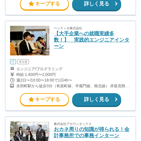
キープする
詳しく見る
ペンティオ株式会社
【大手企業への就職実績多
数！】 実践的エンジニアインタ
ーン
IT
東京都
エンジニア/プログラミング
時給 1,400円〜2,000円
週2日〜/10:00〜18:00で1日4h〜
永田町駅から徒歩3分（有楽町線、半蔵門線、南北線） 赤坂見附駅
から徒歩6分（銀座線、丸ノ内線）
キープする
詳しく見る
株式会社アカウンタックス
おカネ周りの知識が得られる！会
計事務所での事務インターン