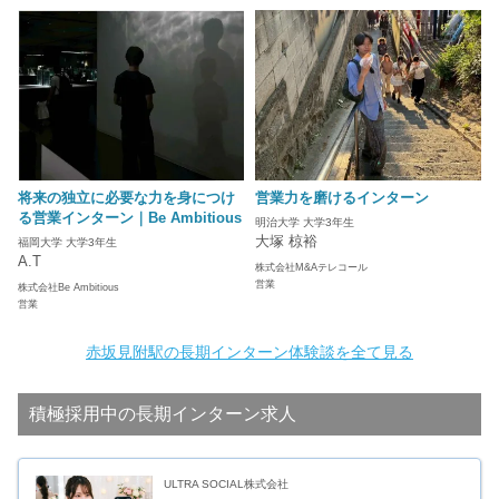
将来の独立に必要な力を身につけ
営業力を磨けるインターン
る営業インターン｜Be Ambitious
明治大学 大学3年生
大塚 椋裕
福岡大学 大学3年生
A.T
株式会社M&Aテレコール
営業
株式会社Be Ambitious
営業
赤坂見附駅の長期インターン体験談を全て見る
積極採用中の長期インターン求人
ULTRA SOCIAL株式会社