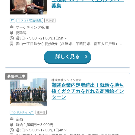
募集
IT
マスコミ/広告/出版
東京都
マーケティング/広報
要確認
週3日〜/8:00〜21:00で1日5h〜
青山一丁目駅から徒歩9分（銀座線、半蔵門線、都営大江戸線） 赤
坂見附駅から徒歩11分（銀座線、丸ノ内線） 赤坂駅から徒歩10分
（千代田線）
詳しく見る
募集停止中
株式会社シャイン総研
難関企業内定者続出！就活を勝ち
抜くガクチカを作れる高時給イン
ターン
コンサルティング
東京都
企画
時給 1,500円〜3,000円
週3日〜/8:00〜17:00で1日4h〜