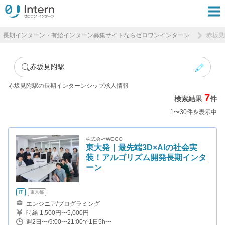
長期インターン・有給インターン募集サイトならゼロワンインターン
赤坂見
赤坂見附駅
赤坂見附駅の長期インターンシップ求人情報
7
検索結果
件
1〜30件を表示中
株式会社WOGO
東大発｜最先端3D×AIの社会実
装！アルゴリズム開発長期インタ
ーン
IT
東京都
エンジニア/プログラミング
時給 1,500円〜5,000円
週2日〜/9:00〜21:00で1日5h〜