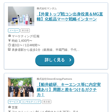
株式会社マンダム
【外資トップ戦コン出身役員＆MG直
轄】化粧品マーケ戦略インターン
メーカー
東京都
マーケティング/広報
時給 1,400円〜
週3日〜 / 1日4時間〜
表参道駅から徒歩1分（銀座線、半蔵門線、千代田線）
詳しく見る
株式会社GreenEnergyPartners
【船井総研、キーエンス等に内定実
績あり】周囲と差をつけるガクチ
カ！
サービス
コンサルティング
東京都
営業