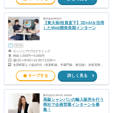
株式会社WOGO
【東大発/役員直下】3D×AIを活用
したWeb開発長期インターン
IT
東京都
エンジニア/プログラミング
時給 1,500円〜5,000円
週2日〜/9:00〜21:00で1日5h〜
永田町駅より徒歩5分（有楽町線、半蔵門線、南北線） 赤坂見附駅
より徒歩9分（銀座線、丸ノ内線） 半蔵門駅より徒歩5分(半蔵門線)
麹町駅より徒歩5分(有楽町線)
キープする
詳しく見る
株式会社D.ROCK JAPAN
高級シャンパンの輸入販売を行う
商社で企画営業インターンを募
集！