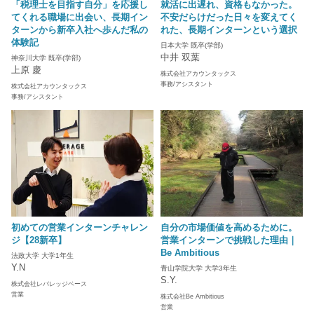
「税理士を目指す自分」を応援し
就活に出遅れ、資格もなかった。
てくれる職場に出会い、長期イン
不安だらけだった日々を変えてく
ターンから新卒入社へ歩んだ私の
れた、長期インターンという選択
体験記
日本大学 既卒(学部)
中井 双葉
神奈川大学 既卒(学部)
上原 慶
株式会社アカウンタックス
事務/アシスタント
株式会社アカウンタックス
事務/アシスタント
初めての営業インターンチャレン
自分の市場価値を高めるために。
ジ【28新卒】
営業インターンで挑戦した理由｜
Be Ambitious
法政大学 大学1年生
Y.N
青山学院大学 大学3年生
S.Y.
株式会社レバレッジベース
営業
株式会社Be Ambitious
営業