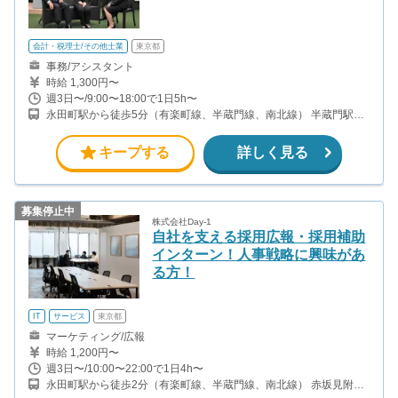
会計・税理士/その他士業
東京都
事務/アシスタント
時給 1,300円〜
週3日〜/9:00〜18:00で1日5h〜
永田町駅から徒歩5分（有楽町線、半蔵門線、南北線） 半蔵門駅か
ら徒歩4分（半蔵門線） 麹町駅から徒歩8分（有楽町線） 赤坂見附
駅から徒歩12分（銀座線、丸の内線）
キープする
詳しく見る
募集停止中
株式会社Day-1
自社を支える採用広報・採用補助
インターン！人事戦略に興味があ
る方！
IT
サービス
東京都
マーケティング/広報
時給 1,200円〜
週3日〜/10:00〜22:00で1日4h〜
永田町駅から徒歩2分（有楽町線、半蔵門線、南北線） 赤坂見附駅