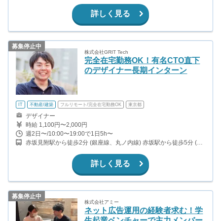
から徒歩6分（銀座線、丸ノ内線） 麹町駅から徒歩8分（有楽町
線） 半蔵門駅から徒歩8分（半蔵門線）
詳しく見る
募集停止中
株式会社GRIT Tech
完全在宅勤務OK！有名CTO直下
のデザイナー長期インターン
IT
不動産/建築
フルリモート/完全在宅勤務OK
東京都
デザイナー
時給 1,100円〜2,000円
週2日〜/10:00〜19:00で1日5h〜
赤坂見附駅から徒歩2分 (銀座線、丸ノ内線) 赤坂駅から徒歩5分 (千
代田線) 永田町駅から徒歩8分 (南北線、半蔵門線、有楽町線) 溜池山
王駅から徒歩7分 (銀座線、南北線)
詳しく見る
募集停止中
株式会社アミー
ネット広告運用の経験者求む！学
生起業ベンチャーで主力メンバー