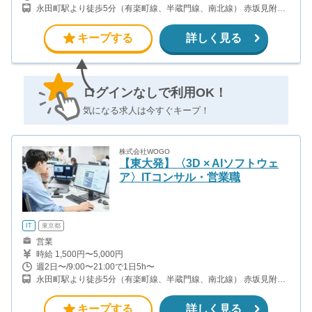
永田町駅より徒歩5分（有楽町線、半蔵門線、南北線） 赤坂見附駅
より徒歩9分（銀座線、丸ノ内線） 半蔵門駅より徒歩5分(半蔵門線)
麹町駅より徒歩5分(有楽町線)
キープする
詳しく見る
ログインなしで利用OK！
気になる求人は今すぐキープ！
株式会社WOGO
【東大発】〈3D × AIソフトウェ
ア〉ITコンサル・営業職
IT
東京都
営業
時給 1,500円〜5,000円
週2日〜/9:00〜21:00で1日5h〜
永田町駅より徒歩5分（有楽町線、半蔵門線、南北線） 赤坂見附駅
より徒歩9分（銀座線、丸ノ内線） 半蔵門駅より徒歩5分(半蔵門線)
麹町駅より徒歩5分(有楽町線)
キープする
詳しく見る