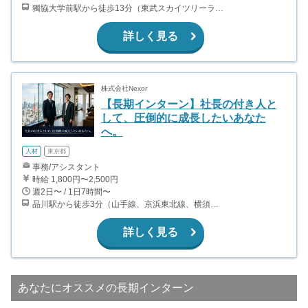
獨協大学前駅から徒歩13分（東武スカイツリーライン、東武伊勢崎線、東武日光線、鬼怒川線）
詳しく見る
株式会社Nexor
【長期インターン】社長の付き人と
して、圧倒的に成長したいあなた
へ。
人材
東京都
事務/アシスタント
時給 1,800円〜2,500円
週2日〜 / 1日7時間〜
品川駅から徒歩3分（山手線、京浜東北線、横須賀線、上野東京ライン、ほか） 上大岡駅～都内の送迎なので、横浜付近在住が望ましいです。
詳しく見る
あなたにオススメの長期インターン