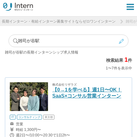
長期インターン・有給インターン募集サイトならゼロワンインターン
雑司が
雑司が谷駅
雑司が谷駅の長期インターンシップ求人情報
1
検索結果
件
1〜7件を表示中
株式会社リザラズ
【0→1を学べる】週1日〜OK！
SaaS×コンサル営業インターン
IT
コンサルティング
東京都
営業
時給 1,300円〜
週2日〜/10:00〜20:30で1日2h〜