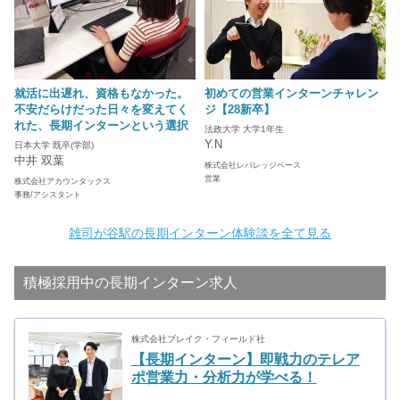
就活に出遅れ、資格もなかった。
初めての営業インターンチャレン
不安だらけだった日々を変えてく
ジ【28新卒】
れた、長期インターンという選択
法政大学 大学1年生
Y.N
日本大学 既卒(学部)
中井 双葉
株式会社レバレッジベース
営業
株式会社アカウンタックス
事務/アシスタント
雑司が谷駅の長期インターン体験談を全て見る
積極採用中の長期インターン求人
株式会社ブレイク・フィールド社
【長期インターン】即戦力のテレア
ポ営業力・分析力が学べる！