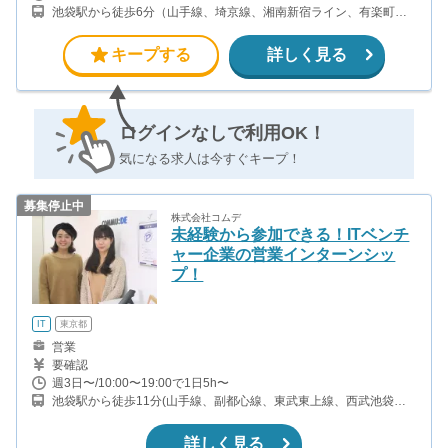
池袋駅から徒歩6分（山手線、埼京線、湘南新宿ライン、有楽町
線、ほか） 東池袋駅から徒歩3分（有楽町線） 都電雑司ヶ谷駅から
徒歩5分（都電荒川線） 雑司ヶ谷駅から徒歩10分（副都心線）
キープする
詳しく見る
ログインなしで利用OK！
気になる求人は今すぐキープ！
募集停止中
株式会社コムデ
未経験から参加できる！ITベンチ
ャー企業の営業インターンシッ
プ！
IT
東京都
営業
要確認
週3日〜/10:00〜19:00で1日5h〜
池袋駅から徒歩11分(山手線、副都心線、東武東上線、西武池袋線
ほか) 雑司が谷駅から徒歩8分(副都心線) 目白駅から徒歩9分(山手線)
東池袋駅から徒歩11分(有楽町線)
詳しく見る