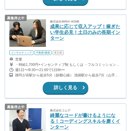
募集停止中
株式会社MIRAI HOME
成果に応じて収入アップ！稼ぎた
い学生必見！土日のみの長期イン
ターン
コンサルティング
不動産/建築
東京都
営業
・時給1,700円+インセンティブ制 もしくは ・フルコミッション
制：1件契約につき、80,000円〜120,000円（実績等に応じて変動
週1日〜/9:30〜21:00で1日6h〜
します） のいずれかをお選びいただけます。 【就活支援制度】 大
雑司が谷駅から徒歩5分（副都心線） 池袋駅から徒歩7分（山手
学3年生・4年生には、自己分析から就職先選定のサポートを行って
線、埼京線、湘南新宿ライン、有楽町線、ほか） 目白駅から徒歩9
います。ES添削、面接対策の就活サポートは勿論、就活無双をお約
分（山手線）
束します。
詳しく見る
募集停止中
株式会社コムデ
綺麗なコードが書けるようにな
る！コーディングスキルを磨くイ
ンターン