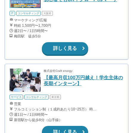
IT
コンサルティング
大阪府
マーケティング/広報
時給 1,500円〜1,700円
週2日〜 / 1日5時間〜
梅田駅 徒歩5分
詳しく見る
株式会社Craft energy
【最高月収100万円越え！学生主体の
長期インターン】
サービス
コンサルティング
東京都
営業
フルコミッション制（１成約あたり10~25万） 時給換算で（2000円〜2500円）程度が目安となります。 月100万を稼ぐ学生多数在籍しています。 ■収入例 〇入社1か月目（早稲田大学2年生） 役職：アポインター 月間1契約×10万円＝10万円 ＋交通費 〇入社3か月目（明治大学2年生） 役職：アポインター 月間2契約×13万円＝26万円 ＋交通費 〇入社6か月目（慶應義塾大学3年生） 役職：アポインター 月間5契約×15万円＝75万円 ＋交通費 〇入社15か月目（東京大学3年生） 役職：クローザー 月間3契約×25万=75万円 ＋交通費 交通費支給あり
週1日〜 / 1日6時間〜
新宿駅から徒歩8分（山手線）
詳しく見る