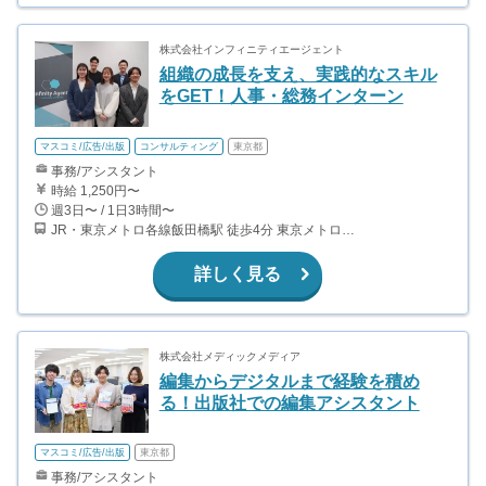
株式会社インフィニティエージェント
組織の成長を支え、実践的なスキル
をGET！人事・総務インターン
マスコミ/広告/出版
コンサルティング
東京都
事務/アシスタント
時給 1,250円〜
週3日〜 / 1日3時間〜
JR・東京メトロ各線飯田橋駅 徒歩4分 東京メトロ各線九段下駅 徒歩7分
詳しく見る
株式会社メディックメディア
編集からデジタルまで経験を積め
る！出版社での編集アシスタント
マスコミ/広告/出版
東京都
事務/アシスタント