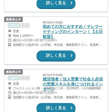
ドバイス 行動と成長が、正当に評価されるインターンです。 お金
詳しく見る
を追ってもお金は手に入りません！ お客様からの「ありがとう」
感謝される回数や深さを追求した方から 活躍しています！！
募集停止中
株式会社中央直販
サービス
東京都
初めての方におすすめ！テレマー
営業
ケティングのインターン！【土日
時給 1,100円〜
歓迎】
週1日〜/12:00〜20:30で1日3h〜
池袋駅から徒歩5分（山手線、埼京線、湘南新宿ライン、有楽町
線、ほか） 東池袋駅から徒歩4分（有楽町線） 都電雑司ヶ谷駅から
徒歩5分（都電荒川線） 東池袋四丁目駅から徒歩7分（都電荒川
詳しく見る
線）
募集停止中
株式会社中央直販
サービス
東京都
就活強者！法人営業で社会人必須
営業
の営業スキルを身につけれるイン
フルコミッション制 ・1件契約につき、20,000円 （その他複商材付
ターン
きで報酬アップ） ■給与目安 週3日1日5時間の場合、月15万円 週5
週1日〜/10:00〜19:00で1日5h〜
日フルタイムの場合、月40万円 交通費支給あり
池袋駅から徒歩5分（山手線、埼京線、湘南新宿ライン、有楽町
線、ほか） 東池袋駅から徒歩4分（有楽町線） 都電雑司ヶ谷駅から
徒歩5分（都電荒川線） 東池袋四丁目駅から徒歩7分（都電荒川
詳しく見る
線）