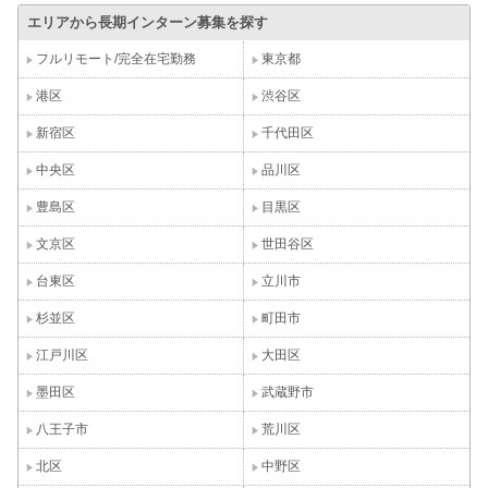
エリアから長期インターン募集を探す
フルリモート/完全在宅勤務
東京都
港区
渋谷区
新宿区
千代田区
中央区
品川区
豊島区
目黒区
文京区
世田谷区
台東区
立川市
杉並区
町田市
江戸川区
大田区
墨田区
武蔵野市
八王子市
荒川区
北区
中野区