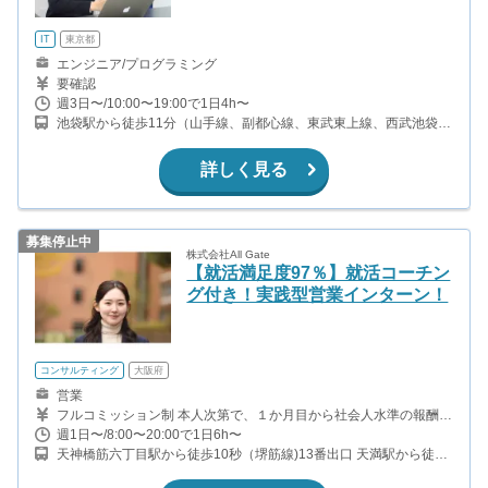
IT
東京都
エンジニア/プログラミング
要確認
週3日〜/10:00〜19:00で1日4h〜
池袋駅から徒歩11分（山手線、副都心線、東武東上線、西武池袋線
ほか） 雑司が谷駅から徒歩8分（副都心線） 目白駅から徒歩9分
（山手線） 東池袋駅から徒歩11分（有楽町線）
詳しく見る
募集停止中
株式会社All Gate
【就活満足度97％】就活コーチン
グ付き！実践型営業インターン！
コンサルティング
大阪府
営業
フルコミッション制 本人次第で、１か月目から社会人水準の報酬を
目指せます 成果に応じて、1契約につき15万〜30万円を支給しま
週1日〜/8:00〜20:00で1日6h〜
す。 （商材・役職・成果レベルにより変動） 未経験スタートが前
天神橋筋六丁目駅から徒歩10秒（堺筋線)13番出口 天満駅から徒歩
提のため、 最初は研修や同行を通じて、仕事の流れを理解するとこ
7分（大阪環状線）
ろから開始。 いきなり高い成果を求める環境ではありません。 ■ア