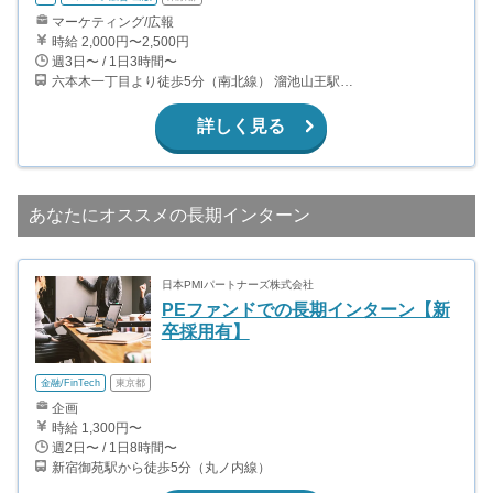
マーケティング/広報
時給 2,000円〜2,500円
週3日〜 / 1日3時間〜
六本木一丁目より徒歩5分（南北線） 溜池山王駅より徒歩10分（銀座線） 六本木駅より徒歩12分（日比谷線）
詳しく見る
あなたにオススメの長期インターン
日本PMIパートナーズ株式会社
PEファンドでの長期インターン【新
卒採用有】
金融/FinTech
東京都
企画
時給 1,300円〜
週2日〜 / 1日8時間〜
新宿御苑駅から徒歩5分（丸ノ内線）