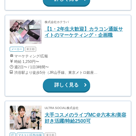
株式会社ホテラバ
【1・2年生大歓迎】カラコン通販サ
イトのマーケティング・企画職
メーカー
東京都
マーケティング/広報
時給 1,250円〜
週2日〜 / 1日3時間〜
渋谷駅より徒歩5分（JR山手線、東京メトロ銀座・半蔵門・副都心線）
詳しく見る
ULTRA SOCIAL株式会社
大手コスメのライブMC＠六本木/美容
好き活躍/時給2500可
IT
マスコミ/広告/出版
東京都