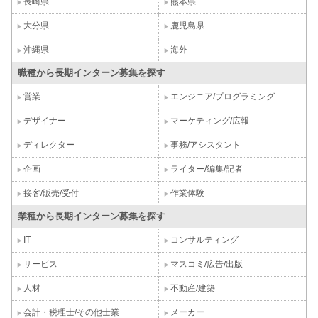
長崎県
熊本県
大分県
鹿児島県
沖縄県
海外
職種から長期インターン募集を探す
営業
エンジニア/プログラミング
デザイナー
マーケティング/広報
ディレクター
事務/アシスタント
企画
ライター/編集/記者
接客/販売/受付
作業体験
業種から長期インターン募集を探す
IT
コンサルティング
サービス
マスコミ/広告/出版
人材
不動産/建築
会計・税理士/その他士業
メーカー