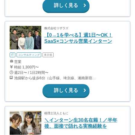
詳しく見る
株式会社リザラズ
【0→1を学べる】週1日〜OK！
SaaS×コンサル営業インターン
IT
コンサルティング
東京都
営業
時給 1,300円〜
週2日〜 / 1日2時間〜
池袋駅から徒歩6分（山手線、埼京線、湘南新宿ライン、有楽町線、ほか） 東池袋駅から徒歩3分（有楽町線） 都電雑司ヶ谷駅から徒歩5分（都電荒川線） 雑司ヶ谷駅から徒歩10分（副都心線）
詳しく見る
税理士法人ともに
＼インターン生30名在籍！／半年
後、面接で語れる実務経験を