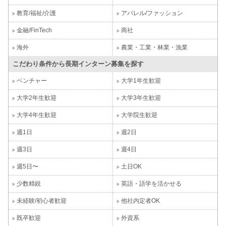
教育/福祉/介護
アパレル/ファッション
金融/FinTech
商社
海外
農業・工業・林業・漁業
こだわり条件から長期インターン募集を探す
ベンチャー
大学1年生歓迎
大学2年生歓迎
大学3年生歓迎
大学4年生歓迎
大学院生歓迎
週1日
週2日
週3日
週4日
週5日〜
土日OK
少数精鋭
英語・語学を活かせる
未経験/初心者歓迎
他社内定者OK
既卒歓迎
外資系