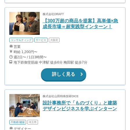
株式会社DRAFT
【300万超の商品を提案】高単価×急
成長市場＝超実践型インターン！
コンサルティング
サービス
大阪府
営業
時給 1,200円〜
週2日〜 / 1日3時間〜
地下鉄御堂筋線 中津駅 徒歩6分 梅田駅 徒歩7分
詳しく見る
株式会社山田特殊技研DICE
設計事務所で「ものづくり」と建築
デザインビジネスを学ぶインターン
不動産/建築
埼玉県
デザイナー