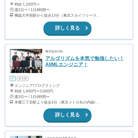
時給 1,200円〜
週2日〜 / 1日4時間〜
獨協大学前駅から徒歩13分（東武スカイツリーライン、東武伊勢崎線、東武日光線、鬼怒川線）
詳しく見る
株式会社Ollo
アルゴリズムを本気で勉強したい！
AI/MLエンジニア！
IT
東京都
エンジニア/プログラミング
時給 1,800円〜3,000円
週3日〜 / 1日4時間〜
本郷三丁目駅より徒歩2分（東京メトロ丸の内線/都営地下鉄大江戸線）
詳しく見る