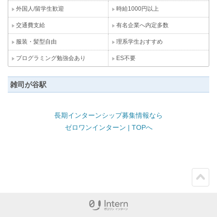
外国人/留学生歓迎
時給1000円以上
交通費支給
有名企業へ内定多数
服装・髪型自由
理系学生おすすめ
プログラミング勉強会あり
ES不要
雑司が谷駅
長期インターンシップ募集情報なら
ゼロワンインターン | TOPへ
ペー
ジト
ップ