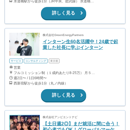
水道橋駅から徒歩1分（JR中央、総武線） 水道橋駅から徒歩6分（都営三田線）
詳しく見る
株式会社GreenEnergyPartners
インターン生60名活躍中！24歳で起
業した社長に学ぶインターン
サービス
コンサルティング
東京都
営業
フルコミッション制（１成約あたり8-25万） 月５０万以上稼ぐインターン生も多数います！ ■収入例 ○入社１ヶ月目（明治大学2年生） 役職：アポインター 月間１契約×８万円＝８万円 ＋交通費 ○入社３ヶ月目（東京大学２年生） 役職：アポインター（ランク：ブロンズ） 月間３契約×10万円＝30万円 ＋交通費 ○入社６ヶ月目（早稲田大学３年生） 役職：アポインター（ランク：シルバー） 月間５契約×12万円＝60万円 ＋交通費 ○入社15ヶ月目（慶應大学３年生） 役職：クローザー 月間３契約×25万＝75万円 ＋交通費
週2日〜 / 1日6時間〜
西新宿駅から徒歩1分（丸ノ内線）
詳しく見る
株式会社アンビエントナビ
【土日週2◎】まだ就活に間に合う！
初心者でもOK！グローバルマーケ