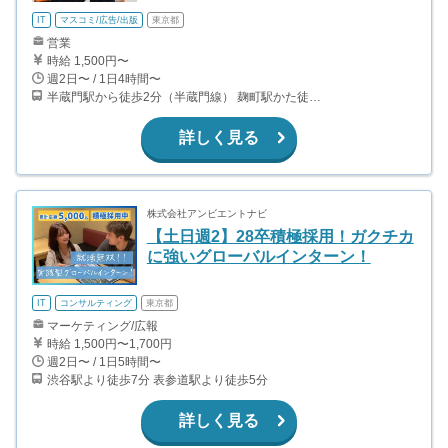
IT
マスコミ/広告/出版
東京都
営業
時給 1,500円〜
週2日〜 / 1日4時間〜
半蔵門駅から徒歩2分（半蔵門線） 麹町駅かた徒歩10分（有楽町線）
詳しく見る
株式会社アンビエントナビ
【土日週2】28卒積極採用！ガクチカ
に強いグローバルインターン！
IT
コンサルティング
東京都
マーケティング/広報
時給 1,500円〜1,700円
週2日〜 / 1日5時間〜
渋谷駅より徒歩7分 表参道駅より徒歩5分
詳しく見る