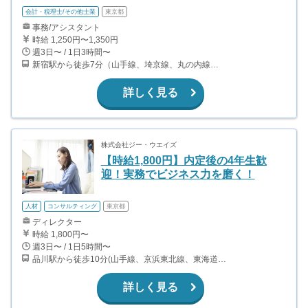
会計・税理士/その他士業
東京都
事務/アシスタント
時給 1,250円〜1,350円
週3日〜 / 1日3時間〜
新宿駅から徒歩7分（山手線、埼京線、丸の内線、大江戸線、ほか） 新宿西口駅から徒歩5分(都営大江戸線) 西武新宿駅から徒歩5分(西武新宿線)
詳しく見る
株式会社ジー・ウエイズ
【時給1,800円】内定後の4年生歓
迎！実務でビジネス力を磨く！
人材
コンサルティング
東京都
ディレクター
時給 1,800円〜
週3日〜 / 1日5時間〜
品川駅から徒歩10分(山手線、京浜東北線、東海道本線、京急本線 ほか) 天王洲アイル駅から徒歩12分（東京モノレール、りんかい線）
詳しく見る