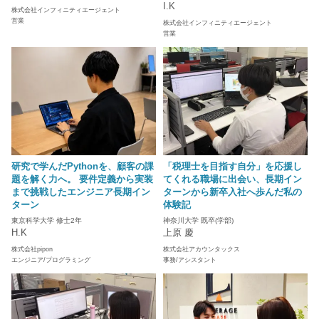
I.K
株式会社インフィニティエージェント
営業
株式会社インフィニティエージェント
営業
研究で学んだPythonを、顧客の課
「税理士を目指す自分」を応援し
題を解く力へ。 要件定義から実装
てくれる職場に出会い、長期イン
まで挑戦したエンジニア長期イン
ターンから新卒入社へ歩んだ私の
ターン
体験記
東京科学大学 修士2年
神奈川大学 既卒(学部)
H.K
上原 慶
株式会社pipon
株式会社アカウンタックス
エンジニア/プログラミング
事務/アシスタント