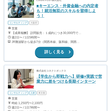
LSIGN POST株式会社
■キーエンス・外資金融への内定者
も！就活無双のスキルを習得しよ
う！
コンサルティング
大阪府
営業
【成果報酬】 訪問販売：１成約につき30,000円です。 例えば、光インターネットの成約であれば、平均的に2.5日で1件の契約が見込めます。（12,000円/1日6時間稼働） ＜月収例＞月に100万以上稼ぐ方もいます！ ・月5件成約：150,000円 ・月15件成約：450,000円 ・月30成約：900,000円➕マネジメントインセンティブ300,000円 合計1,200,000円 時給換算で2,000円程度が、平均的なインターン生の報酬となっています。
週2日〜 / 1日5時間〜
JR難波駅から徒歩7分（関西本線、阪和線、関西空港線） 大阪難波駅から徒歩13分（近鉄奈良線、阪神なんば線） 桜川駅から徒歩4分（大阪メトロ千日前線、阪神なんば線）
詳しく見る
株式会社コネクトボックス
【学生から即戦力へ】研修×実践で営
業力に差をつける長期インターン
コンサルティング
人材
東京都
営業
時給 1,250円〜2,100円
週2日〜 / 1日7時間〜