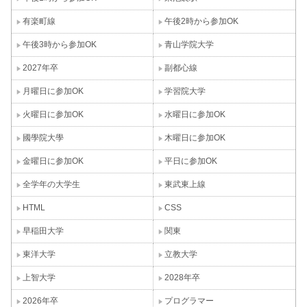
有楽町線
午後2時から参加OK
午後3時から参加OK
青山学院大学
2027年卒
副都心線
月曜日に参加OK
学習院大学
火曜日に参加OK
水曜日に参加OK
國學院大學
木曜日に参加OK
金曜日に参加OK
平日に参加OK
全学年の大学生
東武東上線
HTML
CSS
早稲田大学
関東
東洋大学
立教大学
上智大学
2028年卒
2026年卒
プログラマー