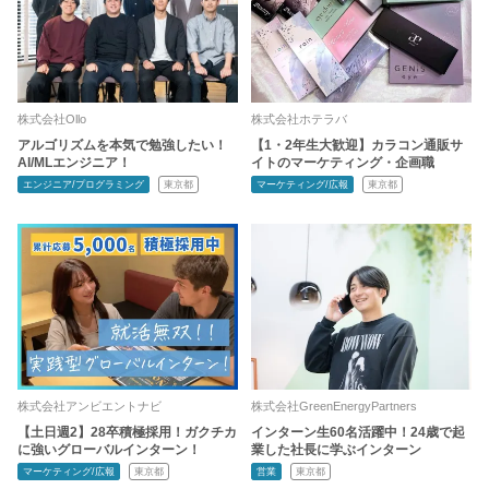
株式会社Ollo
株式会社ホテラバ
アルゴリズムを本気で勉強したい！
【1・2年生大歓迎】カラコン通販サ
AI/MLエンジニア！
イトのマーケティング・企画職
エンジニア/プログラミング
東京都
マーケティング/広報
東京都
株式会社アンビエントナビ
株式会社GreenEnergyPartners
【土日週2】28卒積極採用！ガクチカ
インターン生60名活躍中！24歳で起
に強いグローバルインターン！
業した社長に学ぶインターン
マーケティング/広報
東京都
営業
東京都