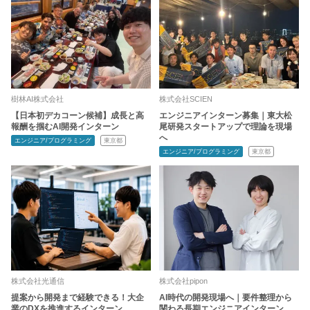
樹林AI株式会社
株式会社SCIEN
【日本初デカコーン候補】成長と高
エンジニアインターン募集｜東大松
報酬を掴むAI開発インターン
尾研発スタートアップで理論を現場
へ
エンジニア/プログラミング
東京都
エンジニア/プログラミング
東京都
株式会社光通信
株式会社pipon
提案から開発まで経験できる！大企
AI時代の開発現場へ｜要件整理から
業のDXを推進するインターン
関わる長期エンジニアインターン