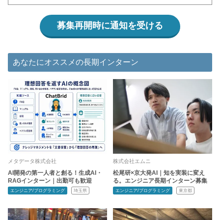
募集再開時に通知を受ける
あなたにオススメの長期インターン
メタデータ株式会社
株式会社エムニ
AI開発の第一人者と創る！生成AI・
松尾研×京大発AI｜知を実装に変え
RAGインターン｜出勤可も歓迎
る。エンジニア長期インターン募集
エンジニア/プログラミング
埼玉県
エンジニア/プログラミング
東京都