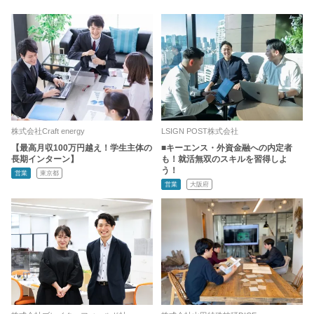
株式会社Craft energy
LSIGN POST株式会社
【最高月収100万円越え！学生主体の
■キーエンス・外資金融への内定者
長期インターン】
も！就活無双のスキルを習得しよ
う！
営業
東京都
営業
大阪府