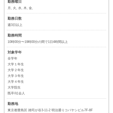
勤務曜日
月, 火, 水, 木, 金,
勤務日数
週3日以上
勤務時間
10時00分〜19時00分の間で1日4時間以上
対象学年
全学年
大学１年生
大学２年生
大学３年生
大学４年生
大学院生
既卒/社会人
勤務地
東京都豊島区 雑司が谷3-11-2 明治通りコバヤシビル7F-8F