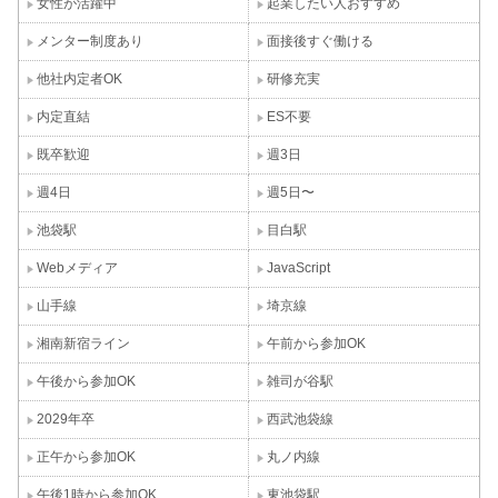
女性が活躍中
起業したい人おすすめ
メンター制度あり
面接後すぐ働ける
他社内定者OK
研修充実
内定直結
ES不要
既卒歓迎
週3日
週4日
週5日〜
池袋駅
目白駅
Webメディア
JavaScript
山手線
埼京線
湘南新宿ライン
午前から参加OK
午後から参加OK
雑司が谷駅
2029年卒
西武池袋線
正午から参加OK
丸ノ内線
午後1時から参加OK
東池袋駅