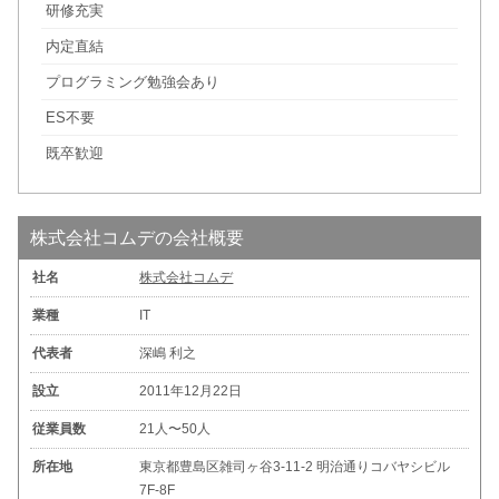
研修充実
内定直結
プログラミング勉強会あり
ES不要
既卒歓迎
株式会社コムデの会社概要
社名
株式会社コムデ
業種
IT
代表者
深嶋 利之
設立
2011年12月22日
従業員数
21人〜50人
所在地
東京都豊島区雑司ヶ谷3-11-2 明治通りコバヤシビル
7F-8F