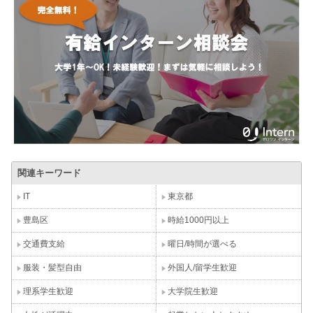
関連キーワード
IT
東京都
豊島区
時給1000円以上
交通費支給
曜日/時間が選べる
服装・髪型自由
外国人/留学生歓迎
理系学生歓迎
大学院生歓迎