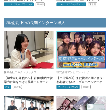
エンジニア/プログラミング
東京都
エンジニア/プログラミング
東京都
積極採用中の長期インターン求人
株式会社コネクトボックス
株式会社アンビエントナビ
【学生から即戦力へ】研修×実践で営
【土日週2◎】まだ就活に間に合う！
業力に差をつける長期インターン
初心者でもOK！グローバルマーケ
営業
東京都
マーケティング/広報
大阪府