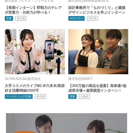
株式会社ブレイク・フィールド社
株式会社山田特殊技研DICE
【長期インターン】即戦力のテレア
設計事務所で「ものづくり」と建築
ポ営業力・分析力が学べる！
デザインビジネスを学ぶインターン
営業
東京都
デザイナー
埼玉県
ULTRA SOCIAL株式会社
株式会社DRAFT
大手コスメのライブMC＠六本木/美容
【300万超の商品を提案】高単価×急
好き活躍/時給2500可
成長市場＝超実践型インターン！
マーケティング/広報
東京都
営業
大阪府