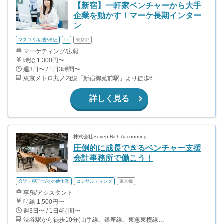
【新宿】一軒家ベンチャーから大手
企業を動かす！マーケ長期インター
ン
マスコミ/広告/出版
IT
東京都
マーケティング/広報
時給 1,300円〜
週3日〜 / 1日3時間〜
東京メトロ丸ノ内線「新宿御苑前駅」より徒歩6分 東京メトロ副都心線「新宿三丁目駅」より徒歩8分 東京メトロ大江戸線「若松河田駅」より徒歩8分 都営新宿線「曙橋駅」より徒歩10分
詳しく見る
株式会社Seven Rich Accounting
圧倒的に成長できるベンチャー支援
会計事務所で働こう！
会計・税理士/その他士業
コンサルティング
東京都
事務/アシスタント
時給 1,500円〜
週3日〜 / 1日4時間〜
渋谷駅から徒歩10分(山手線、銀座線、東急東横線、京王井の頭線 ほか)