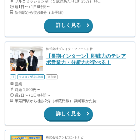
フルコミッション制（１成約あたり10~25万） 時給換算で（2000円〜2500円）程度が目安となります。 月100万を稼ぐ学生多数在籍しています。 ■収入例 〇入社1か月目（早稲田大学2年生） 役職：アポインター 月間1契約×10万円＝10万円 ＋交通費 〇入社3か月目（明治大学2年生） 役職：アポインター 月間2契約×13万円＝26万円 ＋交通費 〇入社6か月目（慶應義塾大学3年生） 役職：アポインター 月間5契約×15万円＝75万円 ＋交通費 〇入社15か月目（東京大学3年生） 役職：クローザー 月間3契約×25万=75万円 ＋交通費 交通費支給あり
週1日〜 / 1日6時間〜
新宿駅から徒歩8分（山手線）
詳しく見る
株式会社ブレイク・フィールド社
【長期インターン】即戦力のテレア
ポ営業力・分析力が学べる！
IT
マスコミ/広告/出版
東京都
営業
時給 1,500円〜
週2日〜 / 1日4時間〜
半蔵門駅から徒歩2分（半蔵門線） 麹町駅かた徒歩10分（有楽町線）
詳しく見る
株式会社アンビエントナビ