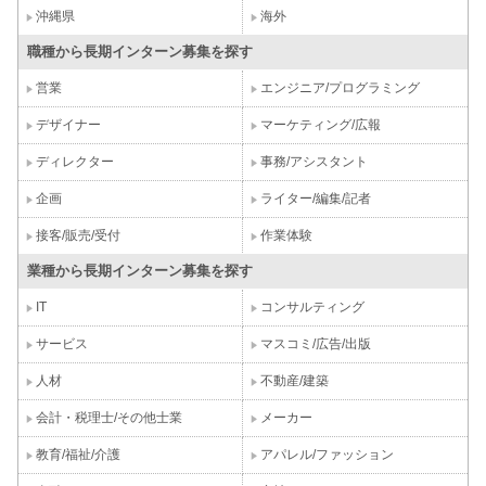
沖縄県
海外
職種から長期インターン募集を探す
営業
エンジニア/プログラミング
デザイナー
マーケティング/広報
ディレクター
事務/アシスタント
企画
ライター/編集/記者
接客/販売/受付
作業体験
業種から長期インターン募集を探す
IT
コンサルティング
サービス
マスコミ/広告/出版
人材
不動産/建築
会計・税理士/その他士業
メーカー
教育/福祉/介護
アパレル/ファッション