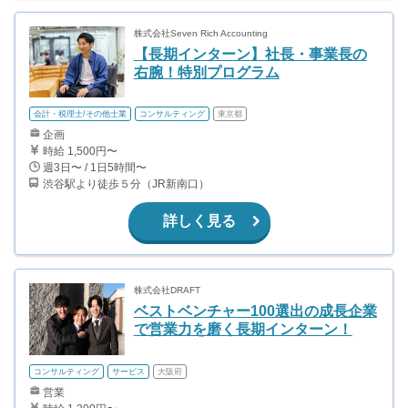
株式会社Seven Rich Accounting
【長期インターン】社長・事業長の
右腕！特別プログラム
会計・税理士/その他士業
コンサルティング
東京都
企画
時給 1,500円〜
週3日〜 / 1日5時間〜
渋谷駅より徒歩５分（JR新南口）
詳しく見る
株式会社DRAFT
ベストベンチャー100選出の成長企業
で営業力を磨く長期インターン！
コンサルティング
サービス
大阪府
営業