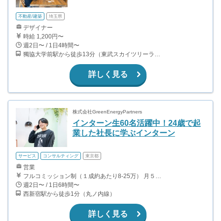
不動産/建築
埼玉県
デザイナー
時給 1,200円〜
週2日〜 / 1日4時間〜
獨協大学前駅から徒歩13分（東武スカイツリーライン、東武伊勢崎線、東武日光線、鬼怒川線）
詳しく見る
株式会社GreenEnergyPartners
インターン生60名活躍中！24歳で起
業した社長に学ぶインターン
サービス
コンサルティング
東京都
営業
フルコミッション制（１成約あたり8-25万） 月５０万以上稼ぐインターン生も多数います！ ■収入例 ○入社１ヶ月目（明治大学2年生） 役職：アポインター 月間１契約×８万円＝８万円 ＋交通費 ○入社３ヶ月目（東京大学２年生） 役職：アポインター（ランク：ブロンズ） 月間３契約×10万円＝30万円 ＋交通費 ○入社６ヶ月目（早稲田大学３年生） 役職：アポインター（ランク：シルバー） 月間５契約×12万円＝60万円 ＋交通費 ○入社15ヶ月目（慶應大学３年生） 役職：クローザー 月間３契約×25万＝75万円 ＋交通費
週2日〜 / 1日6時間〜
西新宿駅から徒歩1分（丸ノ内線）
詳しく見る