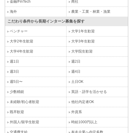
金融/FinTech
商社
海外
農業・工業・林業・漁業
こだわり条件から長期インターン募集を探す
ベンチャー
大学1年生歓迎
大学2年生歓迎
大学3年生歓迎
大学4年生歓迎
大学院生歓迎
週1日
週2日
週3日
週4日
週5日〜
土日OK
少数精鋭
英語・語学を活かせる
未経験/初心者歓迎
他社内定者OK
既卒歓迎
外資系
外国人/留学生歓迎
時給1000円以上
交通費支給
有名企業へ内定多数