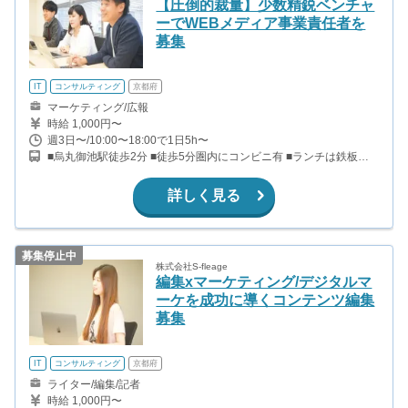
【圧倒的裁量】少数精鋭ベンチャ
ーでWEBメディア事業責任者を
募集
IT
コンサルティング
京都府
マーケティング/広報
時給 1,000円〜
週3日〜/10:00〜18:00で1日5h〜
■烏丸御池駅徒歩2分 ■徒歩5分圏内にコンビニ有 ■ランチは鉄板焼
き・焼き肉丼・パスタなど多数あり
詳しく見る
募集停止中
株式会社S-fleage
編集xマーケティング/デジタルマ
ーケを成功に導くコンテンツ編集
募集
IT
コンサルティング
京都府
ライター/編集/記者
時給 1,000円〜