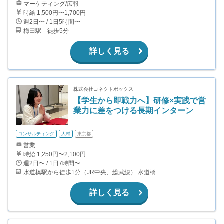
マーケティング/広報
時給 1,500円〜1,700円
週2日〜 / 1日5時間〜
梅田駅 徒歩5分
詳しく見る
株式会社コネクトボックス
【学生から即戦力へ】研修×実践で営
業力に差をつける長期インターン
コンサルティング
人材
東京都
営業
時給 1,250円〜2,100円
週2日〜 / 1日7時間〜
水道橋駅から徒歩1分（JR中央、総武線） 水道橋駅から徒歩6分（都営三田線）
詳しく見る