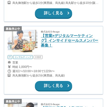
烏丸御池駅から徒歩1分(東西線、烏丸線) 烏丸駅から徒歩10分(阪急
京都本線) 二条城前駅から徒歩10分(東西線) 四条駅から徒歩10分(烏
丸線)
詳しく見る
募集停止中
株式会社S-fleage
【営業×デジタルマーケティン
グ】インサイドセールスメンバー
募集！
IT
コンサルティング
京都府
営業
時給 1,000円〜
週3日〜/10:00〜18:00で1日5h〜
烏丸御池駅から徒歩2分(東西線、烏丸線)
詳しく見る
募集停止中
株式会社S-fleage