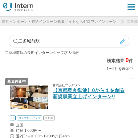
長期インターン・有給インターン募集サイトならゼロワンインターン
二条城
二条城前駅
二条城前駅の長期インターンシップ求人情報
0
検索結果
件
1〜5件を表示中
募集停止中
株式会社プラスワン
【京都烏丸御池】0から１を創る
新規事業立上げインターン!!
IT
コンサルティング
京都府
企画
時給 1,000円〜
週2日〜/10:00〜19:00で1日4h〜