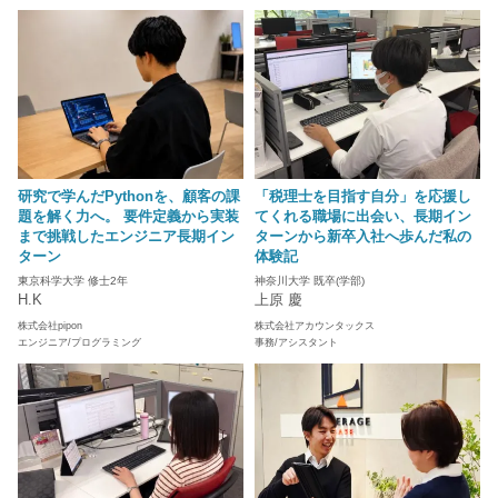
研究で学んだPythonを、顧客の課
「税理士を目指す自分」を応援し
題を解く力へ。 要件定義から実装
てくれる職場に出会い、長期イン
まで挑戦したエンジニア長期イン
ターンから新卒入社へ歩んだ私の
ターン
体験記
東京科学大学 修士2年
神奈川大学 既卒(学部)
H.K
上原 慶
株式会社pipon
株式会社アカウンタックス
エンジニア/プログラミング
事務/アシスタント