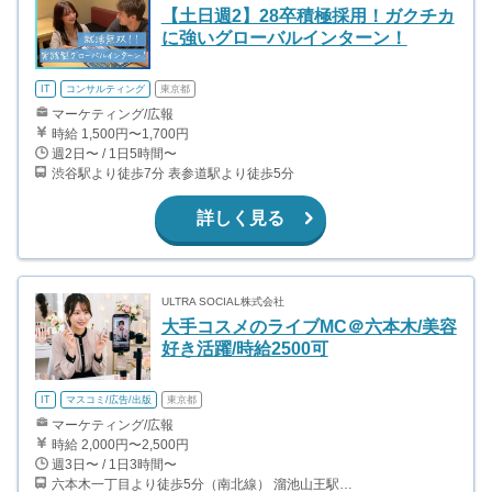
【土日週2】28卒積極採用！ガクチカ
に強いグローバルインターン！
IT
コンサルティング
東京都
マーケティング/広報
時給 1,500円〜1,700円
週2日〜 / 1日5時間〜
渋谷駅より徒歩7分 表参道駅より徒歩5分
詳しく見る
ULTRA SOCIAL株式会社
大手コスメのライブMC＠六本木/美容
好き活躍/時給2500可
IT
マスコミ/広告/出版
東京都
マーケティング/広報
時給 2,000円〜2,500円
週3日〜 / 1日3時間〜
六本木一丁目より徒歩5分（南北線） 溜池山王駅より徒歩10分（銀座線） 六本木駅より徒歩12分（日比谷線）