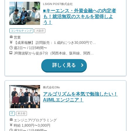
LSIGN POST株式会社
■キーエンス・外資金融への内定者
も！就活無双のスキルを習得しよ
う！
コンサルティング
大阪府
営業
【成果報酬】 訪問販売：１成約につき30,000円です。 例えば、光インターネットの成約であれば、平均的に2.5日で1件の契約が見込めます。（12,000円/1日6時間稼働） ＜月収例＞月に100万以上稼ぐ方もいます！ ・月5件成約：150,000円 ・月15件成約：450,000円 ・月30成約：900,000円➕マネジメントインセンティブ300,000円 合計1,200,000円 時給換算で2,000円程度が、平均的なインターン生の報酬となっています。
週2日〜 / 1日5時間〜
JR難波駅から徒歩7分（関西本線、阪和線、関西空港線） 大阪難波駅から徒歩13分（近鉄奈良線、阪神なんば線） 桜川駅から徒歩4分（大阪メトロ千日前線、阪神なんば線）
詳しく見る
株式会社Ollo
アルゴリズムを本気で勉強したい！
AI/MLエンジニア！
IT
東京都
エンジニア/プログラミング
時給 1,800円〜3,000円
週3日〜 / 1日4時間〜