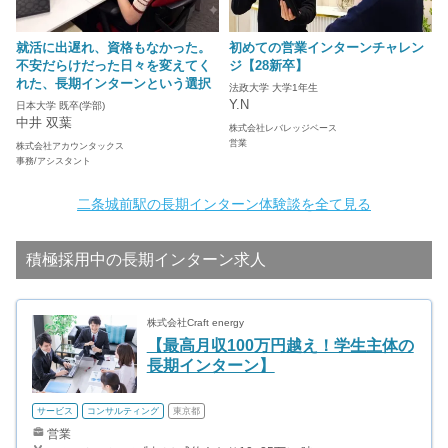
就活に出遅れ、資格もなかった。
初めての営業インターンチャレン
不安だらけだった日々を変えてく
ジ【28新卒】
れた、長期インターンという選択
法政大学 大学1年生
Y.N
日本大学 既卒(学部)
中井 双葉
株式会社レバレッジベース
営業
株式会社アカウンタックス
事務/アシスタント
二条城前駅の長期インターン体験談を全て見る
積極採用中の長期インターン求人
株式会社Craft energy
【最高月収100万円越え！学生主体の
長期インターン】
サービス
コンサルティング
東京都
営業