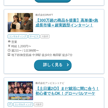
株式会社DRAFT
【300万超の商品を提案】高単価×急
成長市場＝超実践型インターン！
コンサルティング
サービス
大阪府
営業
時給 1,200円〜
週2日〜 / 1日3時間〜
地下鉄御堂筋線 中津駅 徒歩6分 梅田駅 徒歩7分
詳しく見る
株式会社アンビエントナビ
【土日週2◎】まだ就活に間に合う！
初心者でもOK！グローバルマーケ
IT
コンサルティング
大阪府