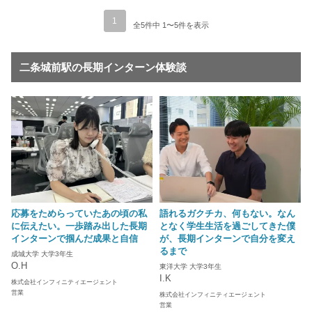
1
全5件中 1〜5件を表示
二条城前駅の長期インターン体験談
応募をためらっていたあの頃の私
語れるガクチカ、何もない。なん
に伝えたい。一歩踏み出した長期
となく学生生活を過ごしてきた僕
インターンで掴んだ成果と自信
が、長期インターンで自分を変え
るまで
成城大学 大学3年生
O.H
東洋大学 大学3年生
I.K
株式会社インフィニティエージェント
営業
株式会社インフィニティエージェント
営業