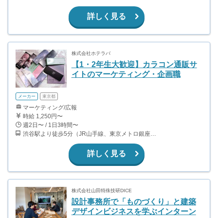
詳しく見る
株式会社ホテラバ
【1・2年生大歓迎】カラコン通販サ
イトのマーケティング・企画職
メーカー
東京都
マーケティング/広報
時給 1,250円〜
週2日〜 / 1日3時間〜
渋谷駅より徒歩5分（JR山手線、東京メトロ銀座・半蔵門・副都心線）
詳しく見る
株式会社山田特殊技研DICE
設計事務所で「ものづくり」と建築
デザインビジネスを学ぶインターン