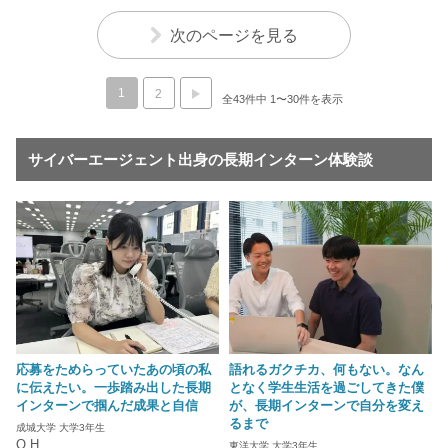
次のページを見る
1
2
全43件中 1〜30件を表示
サイバーエージェント出身の長期インターン体験談
応募をためらっていたあの頃の私
語れるガクチカ、何もない。なん
に伝えたい。一歩踏み出した長期
となく学生生活を過ごしてきた僕
インターンで掴んだ成果と自信
が、長期インターンで自分を変え
るまで
成城大学 大学3年生
O.H
東洋大学 大学3年生