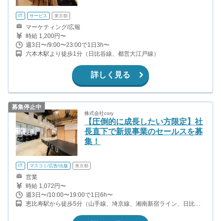
IT
サービス
東京都
マーケティング/広報
時給 1,200円〜
週3日〜/9:00〜23:00で1日3h〜
六本木駅より徒歩1分（日比谷線、都営大江戸線）
詳しく見る
募集停止中
株式会社cory
【圧倒的に成長したい方限定】社
長直下で新規事業のセールスを募
集！
IT
マスコミ/広告/出版
東京都
営業
時給 1,072円〜
週3日〜/10:00〜19:00で1日6h〜
恵比寿駅から徒歩5分（山手線、埼京線、湘南新宿ライン、日比谷
線、ほか） 中目黒駅から徒歩10分（日比谷線、東急東横線） 代官
山駅から徒歩3分（東急東横線）