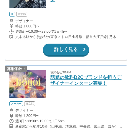
IT
東京都
デザイナー
時給 1,600円〜
週3日〜/10:30〜23:00で1日4h〜
六本木駅から徒歩6分(東京メトロ日比谷線、都営大江戸線) 乃木坂
駅から徒歩11分(東京メトロ千代田線)
詳しく見る
募集停止中
株式会社SEAM
話題の飲料D2Cブランドを担うデ
ザイナーインターン募集！
メーカー
東京都
デザイナー
時給 1,200円〜
週3日〜/9:00〜19:00で1日5h〜
新宿駅から徒歩10分（山手線、埼京線、中央線、京王線、ほか）
代々木駅から徒歩9分（山手線、中央線、総武線、大江戸線） 参宮