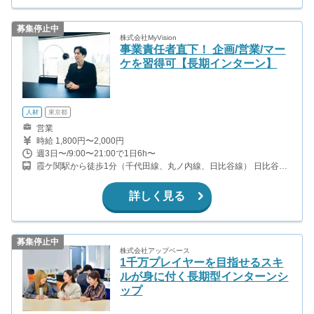
募集停止中
株式会社MyVision
事業責任者直下！ 企画/営業/マー
ケを習得可【長期インターン】
人材
東京都
営業
時給 1,800円〜2,000円
週3日〜/9:00〜21:00で1日6h〜
霞ケ関駅から徒歩1分（千代田線、丸ノ内線、日比谷線） 日比谷駅
から徒歩11分（日比谷線、千代田線、三田線） 内幸町駅から徒歩2
分（三田線） 虎ノ門駅から徒歩5分（銀座線、日比谷線）
詳しく見る
募集停止中
株式会社アップベース
1千万プレイヤーを目指せるスキ
ルが身に付く長期型インターンシ
ップ