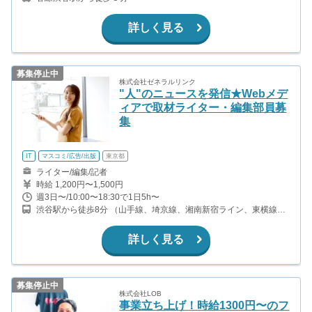
詳しく見る
募集停止中
株式会社ゼネラルリンク
"人"のニュースを発信★Webメデ
ィアで取材ライター・編集部員募
集
IT
マスコミ/広告/出版
東京都
ライター/編集/記者
時給 1,200円〜1,500円
週3日〜/10:00〜18:30で1日5h〜
渋谷駅から徒歩8分 （山手線、埼京線、湘南新宿ライン、東横線、
他） 表参道駅から徒歩10分 （銀座線、千代田線、半蔵門線）
詳しく見る
募集停止中
株式会社LOB
事業立ち上げ！時給1300円〜のフ