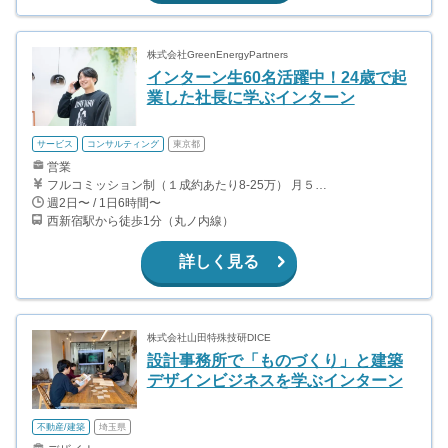
株式会社GreenEnergyPartners
インターン生60名活躍中！24歳で起
業した社長に学ぶインターン
サービス
コンサルティング
東京都
営業
フルコミッション制（１成約あたり8-25万） 月５０万以上稼ぐインターン生も多数います！ ■収入例 ○入社１ヶ月目（明治大学2年生） 役職：アポインター 月間１契約×８万円＝８万円 ＋交通費 ○入社３ヶ月目（東京大学２年生） 役職：アポインター（ランク：ブロンズ） 月間３契約×10万円＝30万円 ＋交通費 ○入社６ヶ月目（早稲田大学３年生） 役職：アポインター（ランク：シルバー） 月間５契約×12万円＝60万円 ＋交通費 ○入社15ヶ月目（慶應大学３年生） 役職：クローザー 月間３契約×25万＝75万円 ＋交通費
週2日〜 / 1日6時間〜
西新宿駅から徒歩1分（丸ノ内線）
詳しく見る
株式会社山田特殊技研DICE
設計事務所で「ものづくり」と建築
デザインビジネスを学ぶインターン
不動産/建築
埼玉県