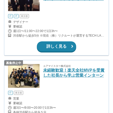
IT
IT
東京都
デザイナー
要確認
週1日〜/11:00〜22:00で1日3h〜
渋谷駅から徒歩5分 ※現在（株）リクルートが運営するTECH LAB
PAAKを開発拠点としています。
詳しく見る
募集停止中
ユアマイスター株式会社
未経験歓迎！楽天全社MVPを受賞
した社長から学ぶ営業インターン
IT
東京都
営業
要確認
週3日〜/9:00〜20:00で1日3h〜
各線渋谷駅から徒歩５分