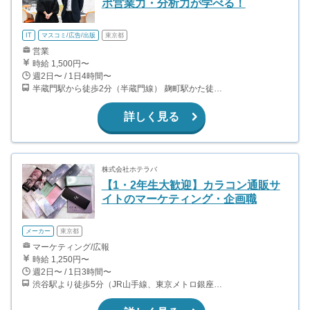
ポ営業力・分析力が学べる！
IT
マスコミ/広告/出版
東京都
営業
時給 1,500円〜
週2日〜 / 1日4時間〜
半蔵門駅から徒歩2分（半蔵門線） 麹町駅かた徒歩10分（有楽町線）
詳しく見る
株式会社ホテラバ
【1・2年生大歓迎】カラコン通販サ
イトのマーケティング・企画職
メーカー
東京都
マーケティング/広報
時給 1,250円〜
週2日〜 / 1日3時間〜
渋谷駅より徒歩5分（JR山手線、東京メトロ銀座・半蔵門・副都心線）