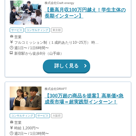
株式会社Craft energy
【最高月収100万円越え！学生主体の
長期インターン】
サービス
コンサルティング
東京都
営業
フルコミッション制（１成約あたり10~25万） 時給換算で（2000円〜2500円）程度が目安となります。 月100万を稼ぐ学生多数在籍しています。 ■収入例 〇入社1か月目（早稲田大学2年生） 役職：アポインター 月間1契約×10万円＝10万円 ＋交通費 〇入社3か月目（明治大学2年生） 役職：アポインター 月間2契約×13万円＝26万円 ＋交通費 〇入社6か月目（慶應義塾大学3年生） 役職：アポインター 月間5契約×15万円＝75万円 ＋交通費 〇入社15か月目（東京大学3年生） 役職：クローザー 月間3契約×25万=75万円 ＋交通費 交通費支給あり
週1日〜 / 1日6時間〜
新宿駅から徒歩8分（山手線）
詳しく見る
株式会社DRAFT
【300万超の商品を提案】高単価×急
成長市場＝超実践型インターン！
コンサルティング
サービス
大阪府
営業
時給 1,200円〜
週2日〜 / 1日3時間〜