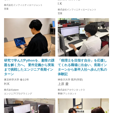
I.K
株式会社インフィニティエージェント
営業
株式会社インフィニティエージェント
営業
研究で学んだPythonを、顧客の課
「税理士を目指す自分」を応援し
題を解く力へ。 要件定義から実装
てくれる職場に出会い、長期イン
まで挑戦したエンジニア長期イン
ターンから新卒入社へ歩んだ私の
ターン
体験記
東京科学大学 修士2年
神奈川大学 既卒(学部)
H.K
上原 慶
株式会社pipon
株式会社アカウンタックス
エンジニア/プログラミング
事務/アシスタント