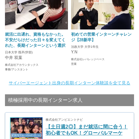
就活に出遅れ、資格もなかった。
初めての営業インターンチャレン
不安だらけだった日々を変えてく
ジ【28新卒】
れた、長期インターンという選択
法政大学 大学1年生
Y.N
日本大学 既卒(学部)
中井 双葉
株式会社レバレッジベース
営業
株式会社アカウンタックス
事務/アシスタント
サイバーエージェント出身の長期インターン体験談を全て見る
積極採用中の長期インターン求人
株式会社アンビエントナビ
【土日週2◎】まだ就活に間に合う！
初心者でもOK！グローバルマーケ