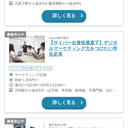
九段下駅から徒歩5分 飯田橋駅から徒歩8分
詳しく見る
募集停止中
meyco株式会社
【サイバー出身役員直下】デジタ
ルマーケティング力をつけたい学
生必見
マスコミ/広告/出版
IT
東京都
マーケティング/広報
時給 1,200円〜
週3日〜/10:00〜19:00で1日4h〜
渋谷駅から徒歩6分（山手線、埼京線、銀座線、半蔵門線、ほか）
神泉駅から徒歩11分（京王井の頭線）
詳しく見る
募集停止中
株式会社LOB