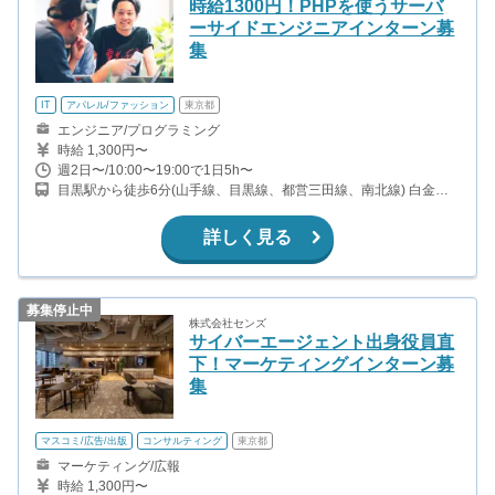
時給1300円！PHPを使うサーバ
ーサイドエンジニアインターン募
集
IT
アパレル/ファッション
東京都
エンジニア/プログラミング
時給 1,300円〜
週2日〜/10:00〜19:00で1日5h〜
目黒駅から徒歩6分(山手線、目黒線、都営三田線、南北線) 白金台
駅から徒歩9分(都営三田線、南北線)
詳しく見る
募集停止中
株式会社センズ
サイバーエージェント出身役員直
下！マーケティングインターン募
集
マスコミ/広告/出版
コンサルティング
東京都
マーケティング/広報
時給 1,300円〜