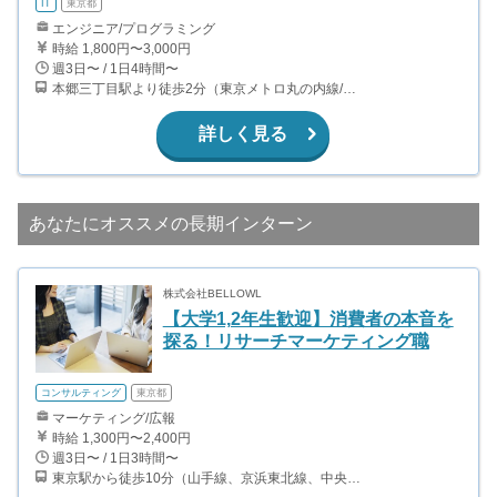
IT
東京都
エンジニア/プログラミング
時給 1,800円〜3,000円
週3日〜 / 1日4時間〜
本郷三丁目駅より徒歩2分（東京メトロ丸の内線/都営地下鉄大江戸線）
詳しく見る
あなたにオススメの長期インターン
株式会社BELLOWL
【大学1,2年生歓迎】消費者の本音を
探る！リサーチマーケティング職
コンサルティング
東京都
マーケティング/広報
時給 1,300円〜2,400円
週3日〜 / 1日3時間〜
東京駅から徒歩10分（山手線、京浜東北線、中央線、上野東京ライン、他） 日本橋駅から徒歩10分（銀座線、東西線、浅草線） 京橋駅から徒歩3分（銀座線） 宝町駅から徒歩8分（浅草線）