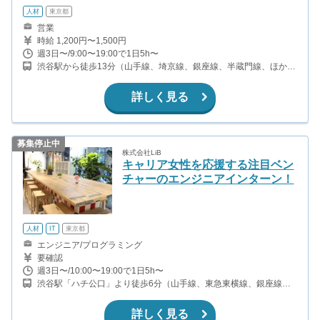
人材
東京都
営業
時給 1,200円〜1,500円
週3日〜/9:00〜19:00で1日5h〜
渋谷駅から徒歩13分（山手線、埼京線、銀座線、半蔵門線、ほか）
神泉駅から徒歩8分（京王井の頭線） 池尻大橋駅から徒歩11分（東
急田園都市線）
詳しく見る
募集停止中
株式会社LiB
キャリア女性を応援する注目ベン
チャーのエンジニアインターン！
人材
IT
東京都
エンジニア/プログラミング
要確認
週3日〜/10:00〜19:00で1日5h〜
渋谷駅「ハチ公口」より徒歩6分（山手線、東急東横線、銀座線、
副都心線ほか）
詳しく見る