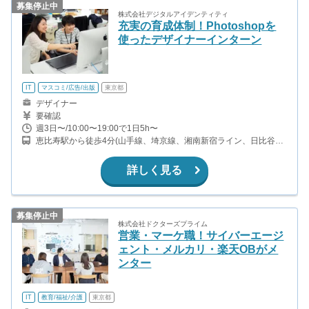
募集停止中
株式会社デジタルアイデンティティ
充実の育成体制！Photoshopを
使ったデザイナーインターン
IT
マスコミ/広告/出版
東京都
デザイナー
要確認
週3日〜/10:00〜19:00で1日5h〜
恵比寿駅から徒歩4分(山手線、埼京線、湘南新宿ライン、日比谷線)
代官山駅から徒歩10分(東急東横線) 中目黒駅から徒歩13分(東急東
横線、日比谷線)
詳しく見る
募集停止中
株式会社ドクターズプライム
営業・マーケ職！サイバーエージ
ェント・メルカリ・楽天OBがメ
ンター
IT
教育/福祉/介護
東京都