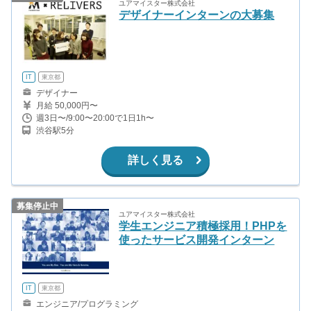
ユアマイスター株式会社
デザイナーインターンの大募集
IT
東京都
デザイナー
月給 50,000円〜
週3日〜/9:00〜20:00で1日1h〜
渋谷駅5分
詳しく見る
募集停止中
ユアマイスター株式会社
学生エンジニア積極採用！PHPを
使ったサービス開発インターン
IT
東京都
エンジニア/プログラミング