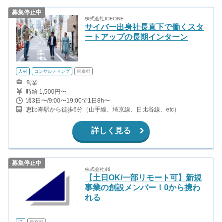
募集停止中
株式会社ICEONE
サイバー出身社長直下で働くスタ
ートアップの長期インターン
人材
コンサルティング
東京都
営業
時給 1,500円〜
週3日〜/9:00〜19:00で1日8h〜
恵比寿駅から徒歩6分（山手線、埼京線、日比谷線、etc）
詳しく見る
募集停止中
株式会社46
【土日OK/一部リモート可】新規
事業の創設メンバー！0から携わ
れる
IT
東京都