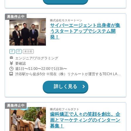
募集停止中
株式会社モスキートーン
サイバーエージェント出身者が集
うスタートアップでシステム開
発！
IT
IT
東京都
エンジニア/プログラミング
要確認
週1日〜/11:00〜22:00で1日3h〜
渋谷駅から徒歩5分 ※現在（株）リクルートが運営するTECH LAB
PAAKを開発拠点としています。
詳しく見る
募集停止中
株式会社フィルダクト
歯科矯正で人々の笑顔を創出。企
画とマーケティングのインターン
募集！