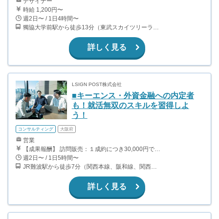
デザイナー
時給 1,200円〜
週2日〜 / 1日4時間〜
獨協大学前駅から徒歩13分（東武スカイツリーライン、東武伊勢崎線、東武日光線、鬼怒川線）
詳しく見る
LSIGN POST株式会社
■キーエンス・外資金融への内定者
も！就活無双のスキルを習得しよ
う！
コンサルティング
大阪府
営業
【成果報酬】 訪問販売：１成約につき30,000円です。 例えば、光インターネットの成約であれば、平均的に2.5日で1件の契約が見込めます。（12,000円/1日6時間稼働） ＜月収例＞月に100万以上稼ぐ方もいます！ ・月5件成約：150,000円 ・月15件成約：450,000円 ・月30成約：900,000円➕マネジメントインセンティブ300,000円 合計1,200,000円 時給換算で2,000円程度が、平均的なインターン生の報酬となっています。
週2日〜 / 1日5時間〜
JR難波駅から徒歩7分（関西本線、阪和線、関西空港線） 大阪難波駅から徒歩13分（近鉄奈良線、阪神なんば線） 桜川駅から徒歩4分（大阪メトロ千日前線、阪神なんば線）
詳しく見る