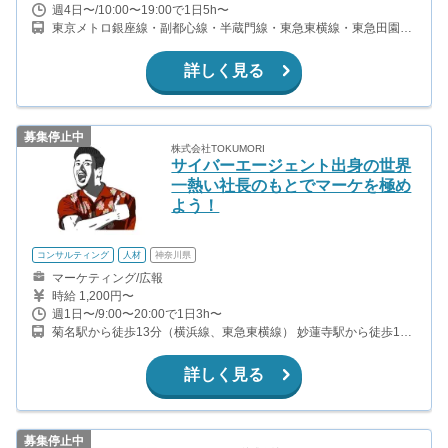
週4日〜/10:00〜19:00で1日5h〜
東京メトロ銀座線・副都心線・半蔵門線・東急東横線・東急田園都
市線渋谷駅 C1出口 徒歩4分 JR渋谷駅 新南口 徒歩6分 京王井の頭線
渋谷駅 中央口 徒歩10分
詳しく見る
募集停止中
株式会社TOKUMORI
サイバーエージェント出身の世界
一熱い社長のもとでマーケを極め
よう！
コンサルティング
人材
神奈川県
マーケティング/広報
時給 1,200円〜
週1日〜/9:00〜20:00で1日3h〜
菊名駅から徒歩13分（横浜線、東急東横線） 妙蓮寺駅から徒歩12
分（東急東横線）
詳しく見る
募集停止中