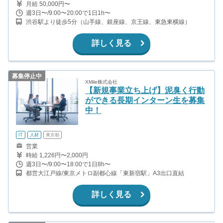
月給 50,000円〜
週3日〜/9:00〜20:00で1日1h〜
渋谷駅より徒歩5分（山手線、銀座線、京王線、東急東横線）
詳しく見る
募集停止中
XMile株式会社
【新規事業立ち上げ】泥臭く行動
ができる長期インターン生を募集
中！
IT
人材
東京都
営業
時給 1,226円〜2,000円
週3日〜/9:00〜18:00で1日8h〜
都営大江戸線/東京メトロ副都心線「東新宿駅」A3出口直結
詳しく見る