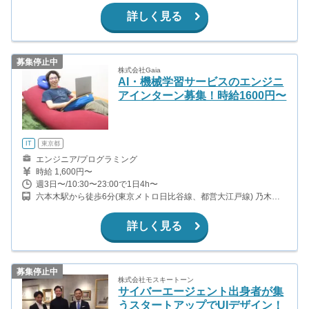
橋駅から徒歩7分（小田急線） 南新宿駅から徒歩8分（小田急線）
詳しく見る
募集停止中
株式会社Gaia
AI・機械学習サービスのエンジニ
アインターン募集！時給1600円〜
IT
東京都
エンジニア/プログラミング
時給 1,600円〜
週3日〜/10:30〜23:00で1日4h〜
六本木駅から徒歩6分(東京メトロ日比谷線、都営大江戸線) 乃木坂
駅から徒歩11分(東京メトロ千代田線)
詳しく見る
募集停止中
株式会社モスキートーン
サイバーエージェント出身者が集
うスタートアップでUIデザイン！