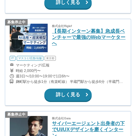
詳しく見る
募集停止中
株式会社Riglef
【長期インターン募集】急成長ベ
ンチャーで最強のWebマーケター
へ
IT
マスコミ/広告/出版
東京都
マーケティング/広報
時給 2,000円〜
週3日〜/10:00〜19:00で1日6h〜
麹町駅から徒歩1分（有楽町線） 半蔵門駅から徒歩6分（半蔵門
線）
詳しく見る
募集停止中
株式会社Gaia
サイバーエージェント出身者の下
でUI/UXデザインを磨くインター
ン