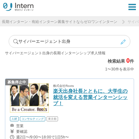
長期インターン・有給インターン募集サイトならゼロワンインターン
サイバ
サイバーエージェント出身
サイバーエージェント出身の長期インターンシップ求人情報
0
検索結果
件
1〜30件を表示中
募集停止中
株式会社Roots
楽天出身社長とともに、大学生の
就活を変える営業インターンシッ
プ！
人材
コンサルティング
東京都
営業
要確認
週2日〜/9:00〜18:00で1日5h〜