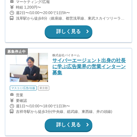
マーケティング/広報
時給 1,200円〜
週2日〜/10:00〜20:00で1日5h〜
浅草駅から徒歩8分（銀座線、都営浅草線、東武スカイツリーライ
ン、東武伊勢崎線、ほか） 浅草駅から徒歩2分（つくばエクスプレ
ス） 田原町駅から徒歩6分（銀座線）
詳しく見る
募集停止中
株式会社バイネーム
サイバーエージェント出身の社長
に学ぶ広告業界の営業インターン
募集
マスコミ/広告/出版
東京都
営業
要確認
週1日〜/10:00〜18:00で1日3h〜
吉祥寺駅から徒歩3分(中央線、総武線、東西線、井の頭線)
詳しく見る