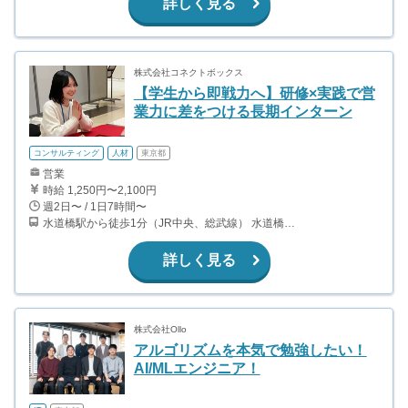
詳しく見る
株式会社コネクトボックス
【学生から即戦力へ】研修×実践で営
業力に差をつける長期インターン
コンサルティング
人材
東京都
営業
時給 1,250円〜2,100円
週2日〜 / 1日7時間〜
水道橋駅から徒歩1分（JR中央、総武線） 水道橋駅から徒歩6分（都営三田線）
詳しく見る
株式会社Ollo
アルゴリズムを本気で勉強したい！
AI/MLエンジニア！