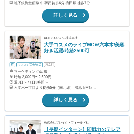
地下鉄御堂筋線 中津駅 徒歩6分 梅田駅 徒歩7分
詳しく見る
ULTRA SOCIAL株式会社
大手コスメのライブMC＠六本木/美容
好き活躍/時給2500可
IT
マスコミ/広告/出版
東京都
マーケティング/広報
時給 2,000円〜2,500円
週3日〜 / 1日3時間〜
六本木一丁目より徒歩5分（南北線） 溜池山王駅より徒歩10分（銀座線） 六本木駅より徒歩12分（日比谷線）
詳しく見る
株式会社ブレイク・フィールド社
【長期インターン】即戦力のテレア