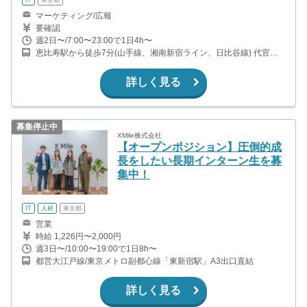
マーケティング/広報
要確認
週2日〜/7:00〜23:00で1日4h〜
恵比寿駅から徒歩7分(山手線、湘南新宿ライン、日比谷線) 代官山
駅から徒歩3分 (東横線)
詳しく見る
募集停止中
XMile株式会社
【オープンポジション】圧倒的成
長をしたい長期インターン生を募
集中！
IT
人材
東京都
営業
時給 1,226円〜2,000円
週3日〜/10:00〜19:00で1日8h〜
都営大江戸線/東京メトロ副都心線「東新宿駅」A3出口直結
詳しく見る