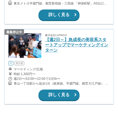
東京メトロ半蔵門線、都営新宿線・三田線 「神保町駅」A5出口よ
り徒歩3分。
詳しく見る
募集停止中
株式会社LATRICO
【週2日～】急成長の美容系スタ
ートアップでマーケティングイン
ターン
IT
東京都
マーケティング/広報
時給 1,300円〜
週2日〜/10:00〜22:00で1日5h〜
青山一丁目駅から徒歩1分（銀座線、半蔵門線、都営大江戸線） 乃
木坂駅から徒歩7分（千代田線）
詳しく見る