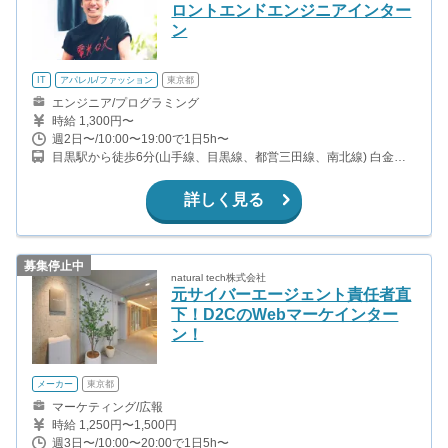
ロントエンドエンジニアインター
ン
IT
アパレル/ファッション
東京都
エンジニア/プログラミング
時給 1,300円〜
週2日〜/10:00〜19:00で1日5h〜
目黒駅から徒歩6分(山手線、目黒線、都営三田線、南北線) 白金台
駅から徒歩9分(都営三田線、南北線)
詳しく見る
募集停止中
natural tech株式会社
元サイバーエージェント責任者直
下！D2CのWebマーケインター
ン！
メーカー
東京都
マーケティング/広報
時給 1,250円〜1,500円
週3日〜/10:00〜20:00で1日5h〜