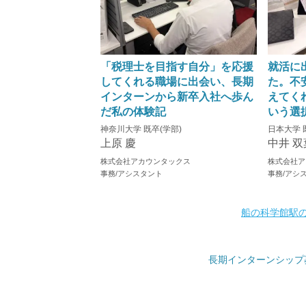
「税理士を目指す自分」を応援
就活に
してくれる職場に出会い、長期
た。不
インターンから新卒入社へ歩ん
えてく
だ私の体験記
いう選
神奈川大学 既卒(学部)
日本大学 
上原 慶
中井 双
株式会社アカウンタックス
株式会社ア
事務/アシスタント
事務/アシ
船の科学館駅
長期インターンシップ募