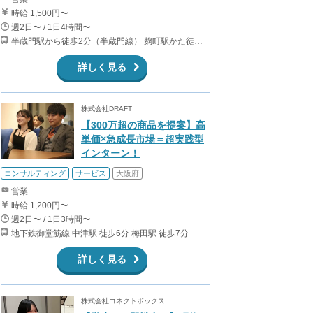
時給 1,500円〜
週2日〜 / 1日4時間〜
半蔵門駅から徒歩2分（半蔵門線） 麹町駅かた徒歩10分（有楽町線）
詳しく見る
株式会社DRAFT
【300万超の商品を提案】高
単価×急成長市場＝超実践型
インターン！
コンサルティング
サービス
大阪府
営業
時給 1,200円〜
週2日〜 / 1日3時間〜
地下鉄御堂筋線 中津駅 徒歩6分 梅田駅 徒歩7分
詳しく見る
株式会社コネクトボックス