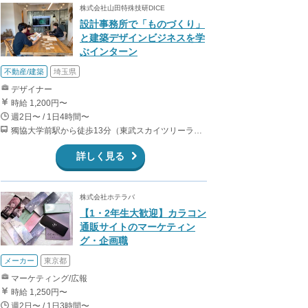
株式会社山田特殊技研DICE
設計事務所で「ものづくり」
と建築デザインビジネスを学
ぶインターン
不動産/建築
埼玉県
デザイナー
時給 1,200円〜
週2日〜 / 1日4時間〜
獨協大学前駅から徒歩13分（東武スカイツリーライン、東武伊勢崎線、東武日光線、鬼怒川線）
詳しく見る
株式会社ホテラバ
【1・2年生大歓迎】カラコン
通販サイトのマーケティン
グ・企画職
メーカー
東京都
マーケティング/広報
時給 1,250円〜
週2日〜 / 1日3時間〜