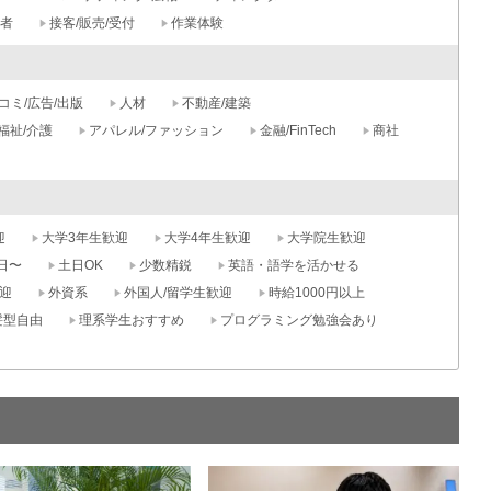
記者
接客/販売/受付
作業体験
コミ/広告/出版
人材
不動産/建築
福祉/介護
アパレル/ファッション
金融/FinTech
商社
迎
大学3年生歓迎
大学4年生歓迎
大学院生歓迎
日〜
土日OK
少数精鋭
英語・語学を活かせる
迎
外資系
外国人/留学生歓迎
時給1000円以上
髪型自由
理系学生おすすめ
プログラミング勉強会あり