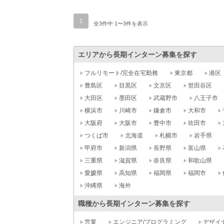
1
全3件中 1〜3件を表示
エリアから長期インターン募集を探す
フルリモート/完全在宅勤務
東京都
港区
豊島区
目黒区
文京区
世田谷区
大田区
墨田区
武蔵野市
八王子市
横浜市
川崎市
鎌倉市
大和市
大阪府
大阪市
豊中市
吹田市
つくば市
北海道
札幌市
岩手県
甲府市
新潟県
長野県
富山県
三重県
滋賀県
奈良県
和歌山県
愛媛県
高知県
福岡県
福岡市
沖縄県
海外
職種から長期インターン募集を探す
営業
エンジニア/プログラミング
デザイ