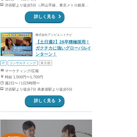
渋谷駅より徒歩5分（JR山手線、東京メトロ銀座・半蔵門・副都心線）
詳しく見る
株式会社アンビエントナビ
【土日週2】28卒積極採用！
ガクチカに強いグローバルイ
ンターン！
IT
コンサルティング
東京都
マーケティング/広報
時給 1,500円〜1,700円
週2日〜 / 1日5時間〜
渋谷駅より徒歩7分 表参道駅より徒歩5分
詳しく見る