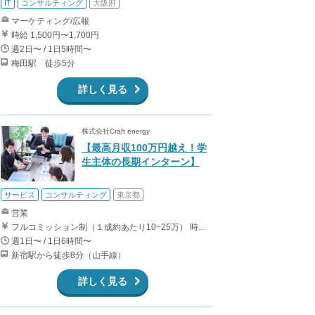
IT
コンサルティング
大阪府
マーケティング/広報
時給 1,500円〜1,700円
週2日〜 / 1日5時間〜
梅田駅 徒歩5分
詳しく見る
株式会社Craft energy
【最高月収100万円越え！学
生主体の長期インターン】
サービス
コンサルティング
東京都
営業
フルコミッション制（１成約あたり10~25万） 時給換算で（2000円〜2500円）程度が目安となります。 月100万を稼ぐ学生多数在籍しています。 ■収入例 〇入社1か月目（早稲田大学2年生） 役職：アポインター 月間1契約×10万円＝10万円 ＋交通費 〇入社3か月目（明治大学2年生） 役職：アポインター 月間2契約×13万円＝26万円 ＋交通費 〇入社6か月目（慶應義塾大学3年生） 役職：アポインター 月間5契約×15万円＝75万円 ＋交通費 〇入社15か月目（東京大学3年生） 役職：クローザー 月間3契約×25万=75万円 ＋交通費 交通費支給あり
週1日〜 / 1日6時間〜
新宿駅から徒歩8分（山手線）
詳しく見る