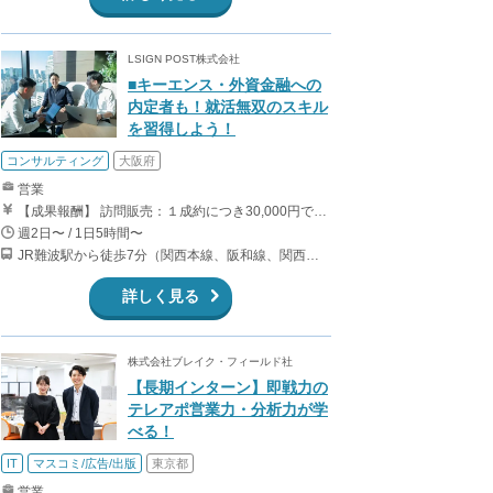
LSIGN POST株式会社
■キーエンス・外資金融への
内定者も！就活無双のスキル
を習得しよう！
コンサルティング
大阪府
営業
【成果報酬】 訪問販売：１成約につき30,000円です。 例えば、光インターネットの成約であれば、平均的に2.5日で1件の契約が見込めます。（12,000円/1日6時間稼働） ＜月収例＞月に100万以上稼ぐ方もいます！ ・月5件成約：150,000円 ・月15件成約：450,000円 ・月30成約：900,000円➕マネジメントインセンティブ300,000円 合計1,200,000円 時給換算で2,000円程度が、平均的なインターン生の報酬となっています。
週2日〜 / 1日5時間〜
JR難波駅から徒歩7分（関西本線、阪和線、関西空港線） 大阪難波駅から徒歩13分（近鉄奈良線、阪神なんば線） 桜川駅から徒歩4分（大阪メトロ千日前線、阪神なんば線）
詳しく見る
株式会社ブレイク・フィールド社
【長期インターン】即戦力の
テレアポ営業力・分析力が学
べる！
IT
マスコミ/広告/出版
東京都
営業