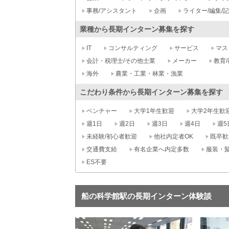
事務/アシスタント
企画
ライター/編集/
業種から長期インターン募集を探す
IT
コンサルティング
サービス
マス
会計・税理士/その他士業
メーカー
教育/
海外
農業・工業・林業・漁業
こだわり条件から長期インターン募集を探す
ベンチャー
大学1年生歓迎
大学2年生歓
週1日
週2日
週3日
週4日
週5
未経験/初心者歓迎
他社内定者OK
既卒歓
交通費支給
有名企業へ内定多数
服装・
ES不要
船の科学館駅の長期インターン体験談