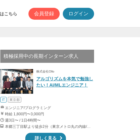
会員登録
ログイン
はこちら
積極採用中の長期インターン求人
株式会社Ollo
アルゴリズムを本気で勉強し
たい！AI/MLエンジニア！
IT
東京都
エンジニア/プログラミング
時給 1,800円〜3,000円
週3日〜 / 1日4時間〜
本郷三丁目駅より徒歩2分（東京メトロ丸の内線/都営地下鉄大江戸線）
詳しく見る