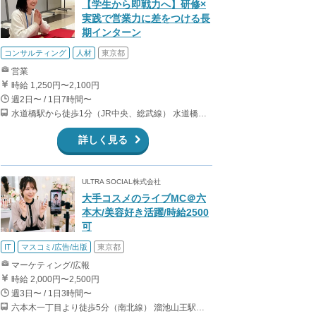
【学生から即戦力へ】研修×
実践で営業力に差をつける長
期インターン
コンサルティング
人材
東京都
営業
時給 1,250円〜2,100円
週2日〜 / 1日7時間〜
水道橋駅から徒歩1分（JR中央、総武線） 水道橋駅から徒歩6分（都営三田線）
詳しく見る
ULTRA SOCIAL株式会社
大手コスメのライブMC＠六
本木/美容好き活躍/時給2500
可
IT
マスコミ/広告/出版
東京都
マーケティング/広報
時給 2,000円〜2,500円
週3日〜 / 1日3時間〜
六本木一丁目より徒歩5分（南北線） 溜池山王駅より徒歩10分（銀座線） 六本木駅より徒歩12分（日比谷線）