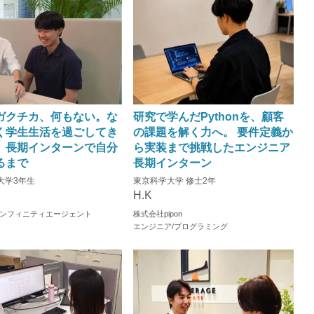
ガクチカ、何もない。な
研究で学んだPythonを、顧客
く学生生活を過ごしてき
の課題を解く力へ。 要件定義か
、長期インターンで自分
ら実装まで挑戦したエンジニア
るまで
長期インターン
大学3年生
東京科学大学 修士2年
H.K
ンフィニティエージェント
株式会社pipon
エンジニア/プログラミング