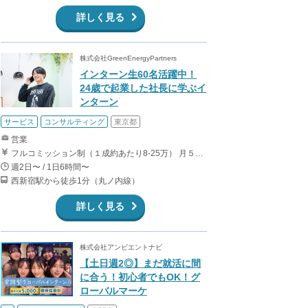
詳しく見る
株式会社GreenEnergyPartners
インターン生60名活躍中！
24歳で起業した社長に学ぶイ
ンターン
サービス
コンサルティング
東京都
営業
フルコミッション制（１成約あたり8-25万） 月５０万以上稼ぐインターン生も多数います！ ■収入例 ○入社１ヶ月目（明治大学2年生） 役職：アポインター 月間１契約×８万円＝８万円 ＋交通費 ○入社３ヶ月目（東京大学２年生） 役職：アポインター（ランク：ブロンズ） 月間３契約×10万円＝30万円 ＋交通費 ○入社６ヶ月目（早稲田大学３年生） 役職：アポインター（ランク：シルバー） 月間５契約×12万円＝60万円 ＋交通費 ○入社15ヶ月目（慶應大学３年生） 役職：クローザー 月間３契約×25万＝75万円 ＋交通費
週2日〜 / 1日6時間〜
西新宿駅から徒歩1分（丸ノ内線）
詳しく見る
株式会社アンビエントナビ
【土日週2◎】まだ就活に間
に合う！初心者でもOK！グ
ローバルマーケ