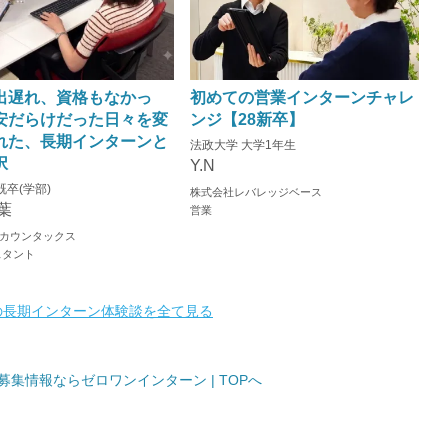
出遅れ、資格もなかっ
初めての営業インターンチャレ
安だらけだった日々を変
ンジ【28新卒】
れた、長期インターンと
法政大学 大学1年生
択
Y.N
既卒(学部)
株式会社レバレッジベース
葉
営業
カウンタックス
スタント
の長期インターン体験談を全て見る
集情報ならゼロワンインターン | TOPへ