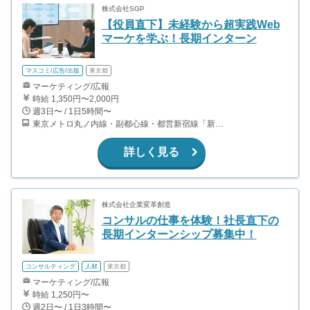
株式会社SGP
【役員直下】未経験から超実践Web
マーケを学ぶ！長期インターン
マスコミ/広告/出版
東京都
マーケティング/広報
時給 1,350円〜2,000円
週3日〜 / 1日5時間〜
東京メトロ丸ノ内線・副都心線・都営新宿線「新宿三丁目」駅直結、 JR各線・小田急線・京王線「新宿」駅徒歩5分
詳しく見る
株式会社企業変革創造
コンサルの仕事を体験！社長直下の
長期インターンシップ募集中！
コンサルティング
人材
東京都
マーケティング/広報
時給 1,250円〜
週2日〜 / 1日3時間〜