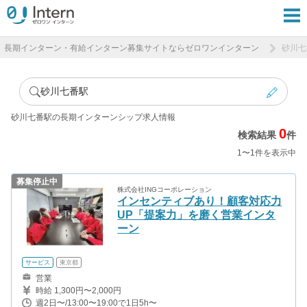
長期インターン・有給インターン募集サイトならゼロワンインターン
砂川七
砂川七番駅
砂川七番駅の長期インターンシップ求人情報
0
検索結果
件
1〜1件を表示中
募集停止中
株式会社INGコーポレーション
インセンティブあり！顧客対応力
UP「提案力」を磨く営業インタ
ーン
サービス
東京都
営業
時給 1,300円〜2,000円
週2日〜/13:00〜19:00で1日5h〜