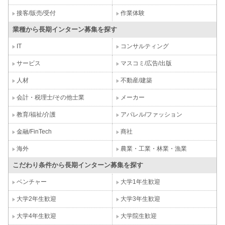
接客/販売/受付
作業体験
業種から長期インターン募集を探す
IT
コンサルティング
サービス
マスコミ/広告/出版
人材
不動産/建築
会計・税理士/その他士業
メーカー
教育/福祉/介護
アパレル/ファッション
金融/FinTech
商社
海外
農業・工業・林業・漁業
こだわり条件から長期インターン募集を探す
ベンチャー
大学1年生歓迎
大学2年生歓迎
大学3年生歓迎
大学4年生歓迎
大学院生歓迎