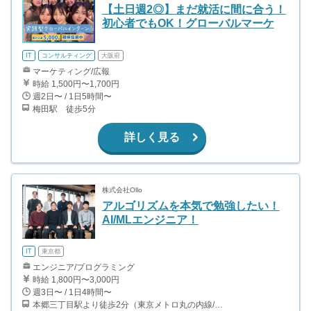
【土日週2◎】まだ就活に間に合う！
初心者でもOK！グローバルマーケ
IT
コンサルティング
大阪府
マーケティング/広報
時給 1,500円〜1,700円
週2日〜 / 1日5時間〜
梅田駅 徒歩5分
詳しく見る
株式会社Ollo
アルゴリズムを本気で勉強したい！
AI/MLエンジニア！
IT
東京都
エンジニア/プログラミング
時給 1,800円〜3,000円
週3日〜 / 1日4時間〜
本郷三丁目駅より徒歩2分（東京メトロ丸の内線/都営地下鉄大江戸線）