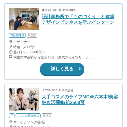
株式会社山田特殊技研DICE
設計事務所で「ものづくり」と建築
デザインビジネスを学ぶインターン
不動産/建築
埼玉県
デザイナー
時給 1,200円〜
週2日〜 / 1日4時間〜
獨協大学前駅から徒歩13分（東武スカイツリーライン、東武伊勢崎線、東武日光線、鬼怒川線）
詳しく見る
ULTRA SOCIAL株式会社
大手コスメのライブMC＠六本木/美容
好き活躍/時給2500可
IT
マスコミ/広告/出版
東京都
マーケティング/広報