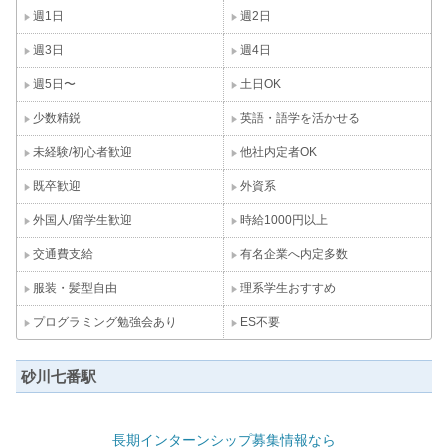
週1日
週2日
週3日
週4日
週5日〜
土日OK
少数精鋭
英語・語学を活かせる
未経験/初心者歓迎
他社内定者OK
既卒歓迎
外資系
外国人/留学生歓迎
時給1000円以上
交通費支給
有名企業へ内定多数
服装・髪型自由
理系学生おすすめ
プログラミング勉強会あり
ES不要
砂川七番駅
長期インターンシップ募集情報なら