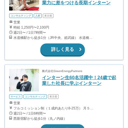
業力に差をつける長期インターン
コンサルティング
人材
東京都
営業
時給 1,250円〜2,100円
週2日〜 / 1日7時間〜
水道橋駅から徒歩1分（JR中央、総武線） 水道橋駅から徒歩6分（都営三田線）
詳しく見る
株式会社GreenEnergyPartners
インターン生60名活躍中！24歳で起
業した社長に学ぶインターン
サービス
コンサルティング
東京都
営業
フルコミッション制（１成約あたり8-25万） 月５０万以上稼ぐインターン生も多数います！ ■収入例 ○入社１ヶ月目（明治大学2年生） 役職：アポインター 月間１契約×８万円＝８万円 ＋交通費 ○入社３ヶ月目（東京大学２年生） 役職：アポインター（ランク：ブロンズ） 月間３契約×10万円＝30万円 ＋交通費 ○入社６ヶ月目（早稲田大学３年生） 役職：アポインター（ランク：シルバー） 月間５契約×12万円＝60万円 ＋交通費 ○入社15ヶ月目（慶應大学３年生） 役職：クローザー 月間３契約×25万＝75万円 ＋交通費
週2日〜 / 1日6時間〜
西新宿駅から徒歩1分（丸ノ内線）