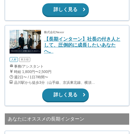
詳しく見る
株式会社Nexor
【長期インターン】社長の付き人と
して、圧倒的に成長したいあなた
へ。
人材
東京都
事務/アシスタント
時給 1,800円〜2,500円
週2日〜 / 1日7時間〜
品川駅から徒歩3分（山手線、京浜東北線、横須賀線、上野東京ライン、ほか） 上大岡駅～都内の送迎なので、横浜付近在住が望ましいです。
詳しく見る
あなたにオススメの長期インターン