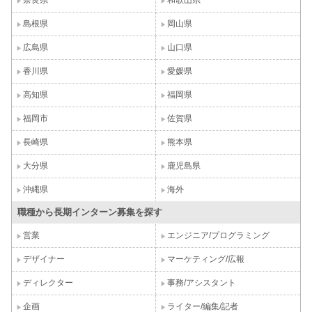
奈良県
和歌山県
島根県
岡山県
広島県
山口県
香川県
愛媛県
高知県
福岡県
福岡市
佐賀県
長崎県
熊本県
大分県
鹿児島県
沖縄県
海外
職種から長期インターン募集を探す
営業
エンジニア/プログラミング
デザイナー
マーケティング/広報
ディレクター
事務/アシスタント
企画
ライター/編集/記者