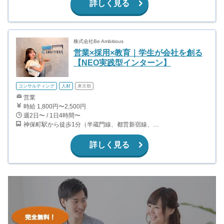
詳しく見る
株式会社Be Ambitious
営業×採用×教育｜学生が会社を創る
【NEO実践型インターン】
コンサルティング
人材
東京都
営業
時給 1,800円〜2,500円
週2日〜 / 1日4時間〜
神保町駅から徒歩1分（半蔵門線、都営新宿線、都営三田線） 九段下駅から徒歩9分（半蔵門線、都営新宿線、東西線） 新御茶ノ水駅から徒歩10分（東京メトロ千代田線）
詳しく見る