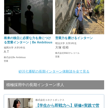
将来の独立に必要な力を身につけ
営業力を磨けるインターン
る営業インターン｜Be Ambitious
明治大学 大学3年生
大塚 椋裕
福岡大学 大学3年生
A.T
株式会社M&Aテレコール
営業
株式会社Be Ambitious
営業
砂川七番駅の長期インターン体験談を全て見る
積極採用中の長期インターン求人
株式会社コネクトボックス
【学生から即戦力へ】研修×実践で営