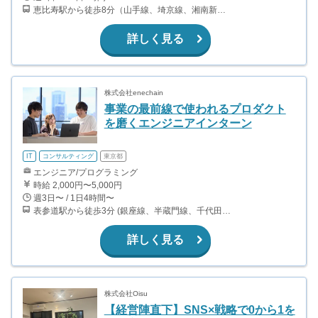
恵比寿駅から徒歩8分（山手線、埼京線、湘南新宿ライン） 恵比寿駅から徒歩10分（日比谷線）
詳しく見る
株式会社enechain
事業の最前線で使われるプロダクト
を磨くエンジニアインターン
IT
コンサルティング
東京都
エンジニア/プログラミング
時給 2,000円〜5,000円
週3日〜 / 1日4時間〜
表参道駅から徒歩3分 (銀座線、半蔵門線、千代田線) 明治神宮前駅から徒歩10分 (千代田線、副都心線) 外苑前駅から徒歩9分 (銀座線)
詳しく見る
株式会社Oisu
【経営陣直下】SNS×戦略で0から1を