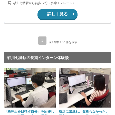
砂川七番駅から徒歩12分（多摩モノレール）
詳しく見る
1
全1件中 1〜1件を表示
砂川七番駅の長期インターン体験談
「税理士を目指す自分」を応援し
就活に出遅れ、資格もなかった。