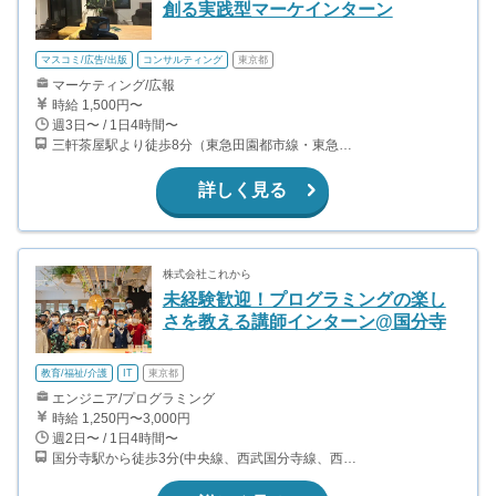
創る実践型マーケインターン
マスコミ/広告/出版
コンサルティング
東京都
マーケティング/広報
時給 1,500円〜
週3日〜 / 1日4時間〜
三軒茶屋駅より徒歩8分（東急田園都市線・東急世田谷線）
詳しく見る
株式会社これから
未経験歓迎！プログラミングの楽し
さを教える講師インターン@国分寺
教育/福祉/介護
IT
東京都
エンジニア/プログラミング
時給 1,250円〜3,000円
週2日〜 / 1日4時間〜
国分寺駅から徒歩3分(中央線、西武国分寺線、西武多摩湖線)