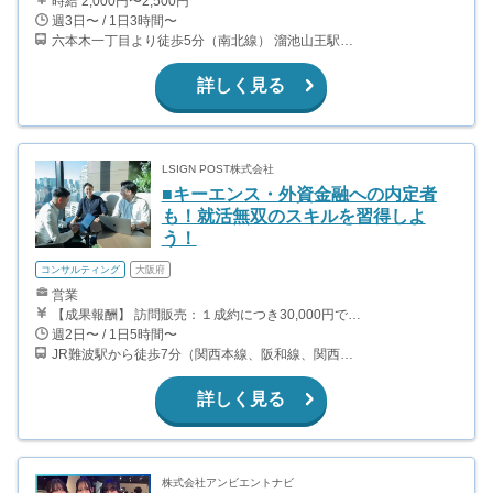
時給 2,000円〜2,500円
週3日〜 / 1日3時間〜
六本木一丁目より徒歩5分（南北線） 溜池山王駅より徒歩10分（銀座線） 六本木駅より徒歩12分（日比谷線）
詳しく見る
LSIGN POST株式会社
■キーエンス・外資金融への内定者
も！就活無双のスキルを習得しよ
う！
コンサルティング
大阪府
営業
【成果報酬】 訪問販売：１成約につき30,000円です。 例えば、光インターネットの成約であれば、平均的に2.5日で1件の契約が見込めます。（12,000円/1日6時間稼働） ＜月収例＞月に100万以上稼ぐ方もいます！ ・月5件成約：150,000円 ・月15件成約：450,000円 ・月30成約：900,000円➕マネジメントインセンティブ300,000円 合計1,200,000円 時給換算で2,000円程度が、平均的なインターン生の報酬となっています。
週2日〜 / 1日5時間〜
JR難波駅から徒歩7分（関西本線、阪和線、関西空港線） 大阪難波駅から徒歩13分（近鉄奈良線、阪神なんば線） 桜川駅から徒歩4分（大阪メトロ千日前線、阪神なんば線）
詳しく見る
株式会社アンビエントナビ