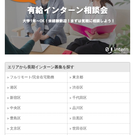
エリアから長期インターン募集を探す
フルリモート/完全在宅勤務
東京都
港区
渋谷区
新宿区
千代田区
中央区
品川区
豊島区
目黒区
文京区
世田谷区