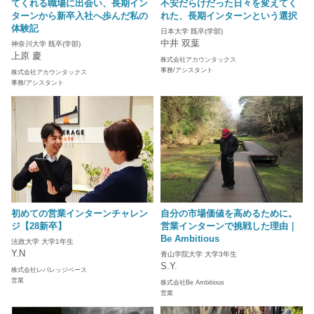
てくれる職場に出会い、長期イン
不安だらけだった日々を変えてく
ターンから新卒入社へ歩んだ私の
れた、長期インターンという選択
体験記
日本大学 既卒(学部)
中井 双葉
神奈川大学 既卒(学部)
上原 慶
株式会社アカウンタックス
事務/アシスタント
株式会社アカウンタックス
事務/アシスタント
初めての営業インターンチャレン
自分の市場価値を高めるために。
ジ【28新卒】
営業インターンで挑戦した理由｜
Be Ambitious
法政大学 大学1年生
Y.N
青山学院大学 大学3年生
S.Y.
株式会社レバレッジベース
営業
株式会社Be Ambitious
営業