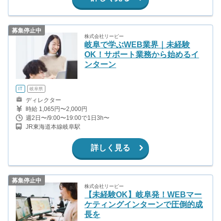
募集停止中
株式会社リーピー
岐阜で学ぶWEB業界｜未経験
OK！サポート業務から始めるイ
ンターン
IT
岐阜県
ディレクター
時給 1,065円〜2,000円
週2日〜/9:00〜19:00で1日3h〜
JR東海道本線岐阜駅
詳しく見る
募集停止中
株式会社リーピー
【未経験OK】岐阜発！WEBマー
ケティングインターンで圧倒的成
長を