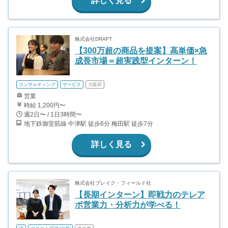
詳しく見る
株式会社DRAFT
【300万超の商品を提案】高単価×急
成長市場＝超実践型インターン！
コンサルティング
サービス
大阪府
営業
時給 1,200円〜
週2日〜 / 1日3時間〜
地下鉄御堂筋線 中津駅 徒歩6分 梅田駅 徒歩7分
詳しく見る
株式会社ブレイク・フィールド社
【長期インターン】即戦力のテレア
ポ営業力・分析力が学べる！