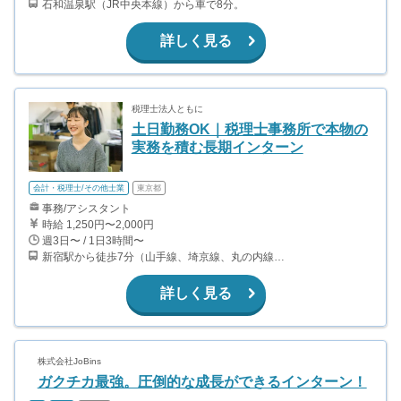
石和温泉駅（JR中央本線）から車で8分。
詳しく見る
税理士法人ともに
土日勤務OK｜税理士事務所で本物の
実務を積む長期インターン
会計・税理士/その他士業
東京都
事務/アシスタント
時給 1,250円〜2,000円
週3日〜 / 1日3時間〜
新宿駅から徒歩7分（山手線、埼京線、丸の内線、大江戸線、ほか） 新宿西口駅から徒歩5分(都営大江戸線) 西武新宿駅から徒歩5分(西武新宿線)
詳しく見る
株式会社JoBins
ガクチカ最強。圧倒的な成長ができるインターン！