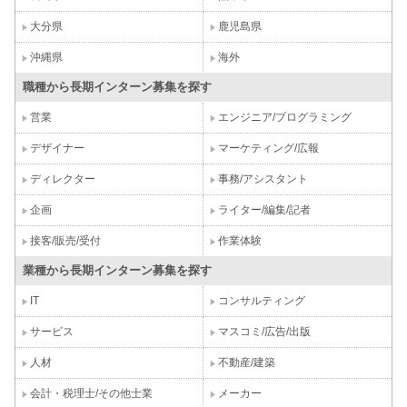
大分県
鹿児島県
沖縄県
海外
職種から長期インターン募集を探す
営業
エンジニア/プログラミング
デザイナー
マーケティング/広報
ディレクター
事務/アシスタント
企画
ライター/編集/記者
接客/販売/受付
作業体験
業種から長期インターン募集を探す
IT
コンサルティング
サービス
マスコミ/広告/出版
人材
不動産/建築
会計・税理士/その他士業
メーカー