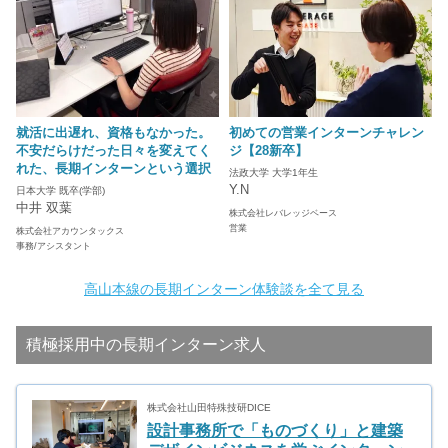
就活に出遅れ、資格もなかった。
初めての営業インターンチャレン
不安だらけだった日々を変えてく
ジ【28新卒】
れた、長期インターンという選択
法政大学 大学1年生
Y.N
日本大学 既卒(学部)
中井 双葉
株式会社レバレッジベース
営業
株式会社アカウンタックス
事務/アシスタント
高山本線の長期インターン体験談を全て見る
積極採用中の長期インターン求人
株式会社山田特殊技研DICE
設計事務所で「ものづくり」と建築