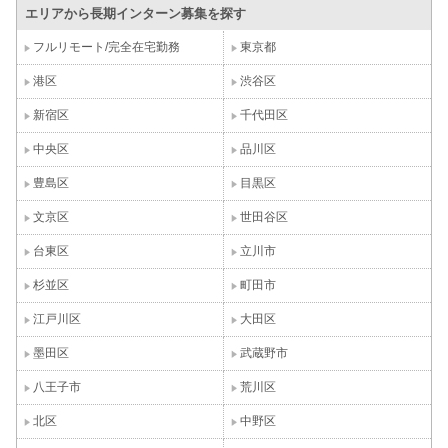
エリアから長期インターン募集を探す
フルリモート/完全在宅勤務
東京都
港区
渋谷区
新宿区
千代田区
中央区
品川区
豊島区
目黒区
文京区
世田谷区
台東区
立川市
杉並区
町田市
江戸川区
大田区
墨田区
武蔵野市
八王子市
荒川区
北区
中野区