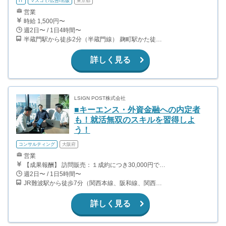
IT
マスコミ/広告/出版
東京都
営業
時給 1,500円〜
週2日〜 / 1日4時間〜
半蔵門駅から徒歩2分（半蔵門線） 麹町駅かた徒歩10分（有楽町線）
詳しく見る
LSIGN POST株式会社
■キーエンス・外資金融への内定者
も！就活無双のスキルを習得しよ
う！
コンサルティング
大阪府
営業
【成果報酬】 訪問販売：１成約につき30,000円です。 例えば、光インターネットの成約であれば、平均的に2.5日で1件の契約が見込めます。（12,000円/1日6時間稼働） ＜月収例＞月に100万以上稼ぐ方もいます！ ・月5件成約：150,000円 ・月15件成約：450,000円 ・月30成約：900,000円➕マネジメントインセンティブ300,000円 合計1,200,000円 時給換算で2,000円程度が、平均的なインターン生の報酬となっています。
週2日〜 / 1日5時間〜
JR難波駅から徒歩7分（関西本線、阪和線、関西空港線） 大阪難波駅から徒歩13分（近鉄奈良線、阪神なんば線） 桜川駅から徒歩4分（大阪メトロ千日前線、阪神なんば線）
詳しく見る