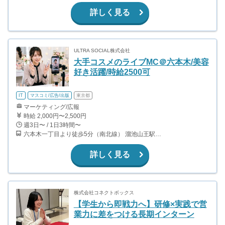
詳しく見る
ULTRA SOCIAL株式会社
大手コスメのライブMC＠六本木/美容
好き活躍/時給2500可
IT
マスコミ/広告/出版
東京都
マーケティング/広報
時給 2,000円〜2,500円
週3日〜 / 1日3時間〜
六本木一丁目より徒歩5分（南北線） 溜池山王駅より徒歩10分（銀座線） 六本木駅より徒歩12分（日比谷線）
詳しく見る
株式会社コネクトボックス
【学生から即戦力へ】研修×実践で営
業力に差をつける長期インターン