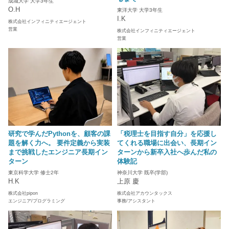
成城大学 大学3年生
O.H
東洋大学 大学3年生
I.K
株式会社インフィニティエージェント
営業
株式会社インフィニティエージェント
営業
研究で学んだPythonを、顧客の課
「税理士を目指す自分」を応援し
題を解く力へ。 要件定義から実装
てくれる職場に出会い、長期イン
まで挑戦したエンジニア長期イン
ターンから新卒入社へ歩んだ私の
ターン
体験記
東京科学大学 修士2年
神奈川大学 既卒(学部)
H.K
上原 慶
株式会社pipon
株式会社アカウンタックス
エンジニア/プログラミング
事務/アシスタント