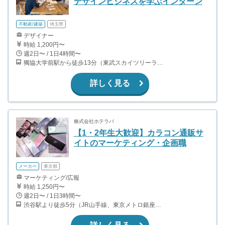
デザインビジネスを学ぶインターン
不動産/建築
埼玉県
デザイナー
時給 1,200円〜
週2日〜 / 1日4時間〜
獨協大学前駅から徒歩13分（東武スカイツリーライン、東武伊勢崎線、東武日光線、鬼怒川線）
詳しく見る
株式会社ホテラバ
【1・2年生大歓迎】カラコン通販サ
イトのマーケティング・企画職
メーカー
東京都
マーケティング/広報
時給 1,250円〜
週2日〜 / 1日3時間〜
渋谷駅より徒歩5分（JR山手線、東京メトロ銀座・半蔵門・副都心線）