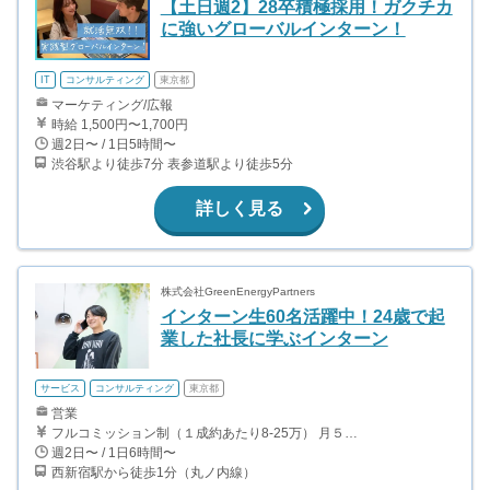
【土日週2】28卒積極採用！ガクチカ
に強いグローバルインターン！
IT
コンサルティング
東京都
マーケティング/広報
時給 1,500円〜1,700円
週2日〜 / 1日5時間〜
渋谷駅より徒歩7分 表参道駅より徒歩5分
詳しく見る
株式会社GreenEnergyPartners
インターン生60名活躍中！24歳で起
業した社長に学ぶインターン
サービス
コンサルティング
東京都
営業
フルコミッション制（１成約あたり8-25万） 月５０万以上稼ぐインターン生も多数います！ ■収入例 ○入社１ヶ月目（明治大学2年生） 役職：アポインター 月間１契約×８万円＝８万円 ＋交通費 ○入社３ヶ月目（東京大学２年生） 役職：アポインター（ランク：ブロンズ） 月間３契約×10万円＝30万円 ＋交通費 ○入社６ヶ月目（早稲田大学３年生） 役職：アポインター（ランク：シルバー） 月間５契約×12万円＝60万円 ＋交通費 ○入社15ヶ月目（慶應大学３年生） 役職：クローザー 月間３契約×25万＝75万円 ＋交通費
週2日〜 / 1日6時間〜
西新宿駅から徒歩1分（丸ノ内線）