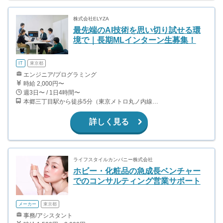
株式会社ELYZA
最先端のAI技術を思い切り試せる環
境で｜長期MLインターン生募集！
IT
東京都
エンジニア/プログラミング
時給 2,000円〜
週3日〜 / 1日4時間〜
本郷三丁目駅から徒歩5分（東京メトロ丸ノ内線、都営大江戸線）
詳しく見る
ライフスタイルカンパニー株式会社
ホビー・化粧品の急成長ベンチャー
でのコンサルティング営業サポート
メーカー
東京都
事務/アシスタント