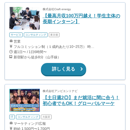
株式会社Craft energy
【最高月収100万円越え！学生主体の
長期インターン】
サービス
コンサルティング
東京都
営業
フルコミッション制（１成約あたり10~25万） 時給換算で（2000円〜2500円）程度が目安となります。 月100万を稼ぐ学生多数在籍しています。 ■収入例 〇入社1か月目（早稲田大学2年生） 役職：アポインター 月間1契約×10万円＝10万円 ＋交通費 〇入社3か月目（明治大学2年生） 役職：アポインター 月間2契約×13万円＝26万円 ＋交通費 〇入社6か月目（慶應義塾大学3年生） 役職：アポインター 月間5契約×15万円＝75万円 ＋交通費 〇入社15か月目（東京大学3年生） 役職：クローザー 月間3契約×25万=75万円 ＋交通費 交通費支給あり
週1日〜 / 1日6時間〜
新宿駅から徒歩8分（山手線）
詳しく見る
株式会社アンビエントナビ
【土日週2◎】まだ就活に間に合う！
初心者でもOK！グローバルマーケ
IT
コンサルティング
大阪府
マーケティング/広報
時給 1,500円〜1,700円