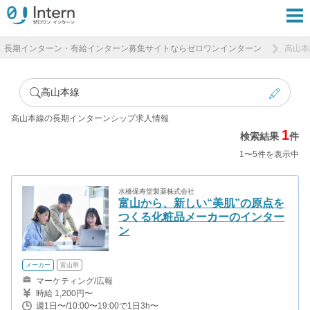
長期インターン・有給インターン募集サイトならゼロワンインターン
高山本
高山本線
高山本線の長期インターンシップ求人情報
1
検索結果
件
1〜5件を表示中
水橋保寿堂製薬株式会社
富山から、新しい“美肌”の原点を
つくる化粧品メーカーのインター
ン
メーカー
富山県
マーケティング/広報
時給 1,200円〜
週1日〜/10:00〜19:00で1日3h〜