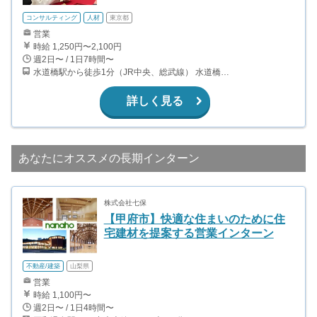
コンサルティング
人材
東京都
営業
時給 1,250円〜2,100円
週2日〜 / 1日7時間〜
水道橋駅から徒歩1分（JR中央、総武線） 水道橋駅から徒歩6分（都営三田線）
詳しく見る
あなたにオススメの長期インターン
株式会社七保
【甲府市】快適な住まいのために住
宅建材を提案する営業インターン
不動産/建築
山梨県
営業
時給 1,100円〜
週2日〜 / 1日4時間〜