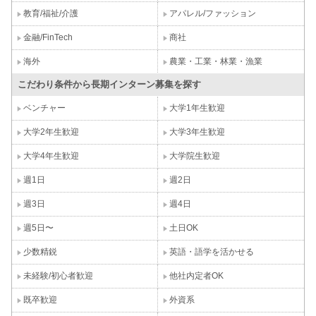
教育/福祉/介護
アパレル/ファッション
金融/FinTech
商社
海外
農業・工業・林業・漁業
こだわり条件から長期インターン募集を探す
ベンチャー
大学1年生歓迎
大学2年生歓迎
大学3年生歓迎
大学4年生歓迎
大学院生歓迎
週1日
週2日
週3日
週4日
週5日〜
土日OK
少数精鋭
英語・語学を活かせる
未経験/初心者歓迎
他社内定者OK
既卒歓迎
外資系