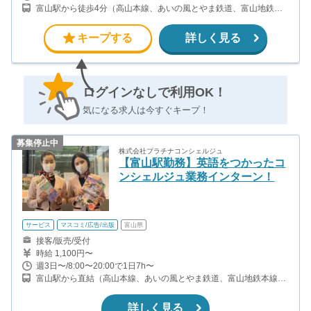
富山駅から徒歩4分（高山本線、あいの風とやま鉄道、富山地鉄本
線、富山地鉄不二越・上滝線） 電鉄富山駅から徒歩3分（富山地鉄
本線、富山地鉄不二越・上滝線）
キープする
詳しく見る
ログインなしで利用OK！
気になる求人は今すぐキープ！
募集停止中
株式会社プラチナコンシェルジュ
【富山駅勤務】英語をつかったコ
ンシェルジュ業務インターン！
サービス
マスコミ/広告/出版
富山県
接客/販売/受付
時給 1,100円〜
週3日〜/8:00〜20:00で1日7h〜
富山駅から直結（高山本線、あいの風とやま鉄道、富山地鉄本線、
富山地鉄不二越・上滝線） 電鉄富山駅から直結（富山地鉄本線、富
山地鉄不二越・上滝線）
詳しく見る