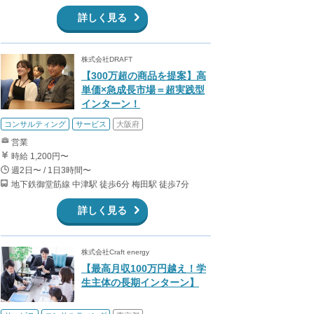
詳しく見る
株式会社DRAFT
【300万超の商品を提案】高
単価×急成長市場＝超実践型
インターン！
コンサルティング
サービス
大阪府
営業
時給 1,200円〜
週2日〜 / 1日3時間〜
地下鉄御堂筋線 中津駅 徒歩6分 梅田駅 徒歩7分
詳しく見る
株式会社Craft energy
【最高月収100万円越え！学
生主体の長期インターン】