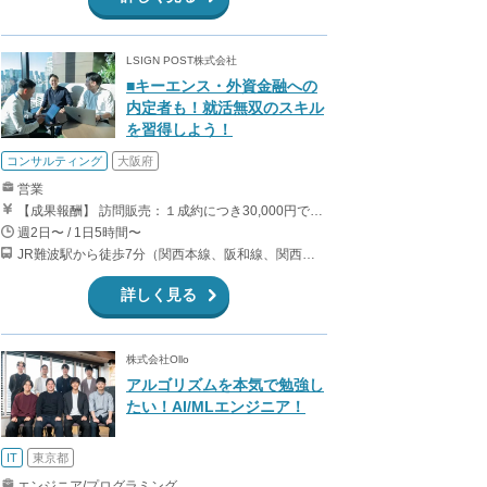
LSIGN POST株式会社
■キーエンス・外資金融への
内定者も！就活無双のスキル
を習得しよう！
コンサルティング
大阪府
営業
【成果報酬】 訪問販売：１成約につき30,000円です。 例えば、光インターネットの成約であれば、平均的に2.5日で1件の契約が見込めます。（12,000円/1日6時間稼働） ＜月収例＞月に100万以上稼ぐ方もいます！ ・月5件成約：150,000円 ・月15件成約：450,000円 ・月30成約：900,000円➕マネジメントインセンティブ300,000円 合計1,200,000円 時給換算で2,000円程度が、平均的なインターン生の報酬となっています。
週2日〜 / 1日5時間〜
JR難波駅から徒歩7分（関西本線、阪和線、関西空港線） 大阪難波駅から徒歩13分（近鉄奈良線、阪神なんば線） 桜川駅から徒歩4分（大阪メトロ千日前線、阪神なんば線）
詳しく見る
株式会社Ollo
アルゴリズムを本気で勉強し
たい！AI/MLエンジニア！
IT
東京都
エンジニア/プログラミング