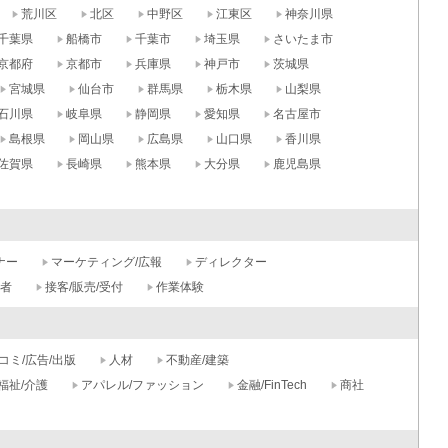
荒川区
北区
中野区
江東区
神奈川県
千葉県
船橋市
千葉市
埼玉県
さいたま市
京都府
京都市
兵庫県
神戸市
茨城県
宮城県
仙台市
群馬県
栃木県
山梨県
石川県
岐阜県
静岡県
愛知県
名古屋市
島根県
岡山県
広島県
山口県
香川県
佐賀県
長崎県
熊本県
大分県
鹿児島県
ナー
マーケティング/広報
ディレクター
記者
接客/販売/受付
作業体験
コミ/広告/出版
人材
不動産/建築
福祉/介護
アパレル/ファッション
金融/FinTech
商社