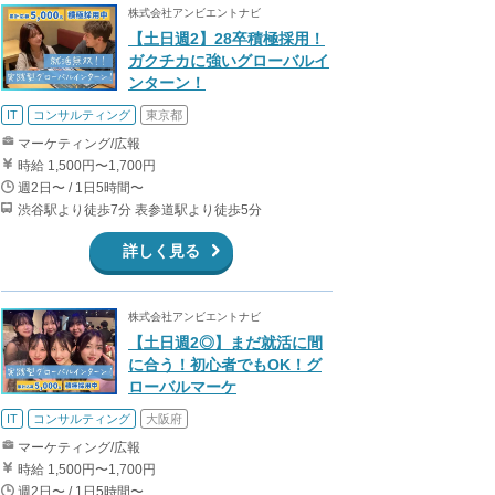
株式会社アンビエントナビ
【土日週2】28卒積極採用！
ガクチカに強いグローバルイ
ンターン！
IT
コンサルティング
東京都
マーケティング/広報
時給 1,500円〜1,700円
週2日〜 / 1日5時間〜
渋谷駅より徒歩7分 表参道駅より徒歩5分
詳しく見る
株式会社アンビエントナビ
【土日週2◎】まだ就活に間
に合う！初心者でもOK！グ
ローバルマーケ
IT
コンサルティング
大阪府
マーケティング/広報
時給 1,500円〜1,700円
週2日〜 / 1日5時間〜