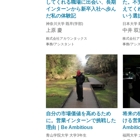
してくれる職場に出会い、長期
た。不
インターンから新卒入社へ歩ん
えてく
だ私の体験記
いう選
神奈川大学 既卒(学部)
日本大学 
上原 慶
中井 双
株式会社アカウンタックス
株式会社ア
事務/アシスタント
事務/アシ
自分の市場価値を高めるため
将来の
に。営業インターンで挑戦した
ける営
理由｜Be Ambitious
Ambiti
青山学院大学 大学3年生
福岡大学 