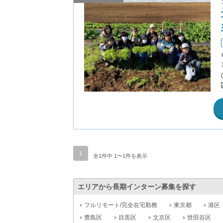
1
全1件中 1〜1件を表示
エリアから長期インターン募集を探す
フルリモート/完全在宅勤務
東京都
港区
豊島区
目黒区
文京区
世田谷区