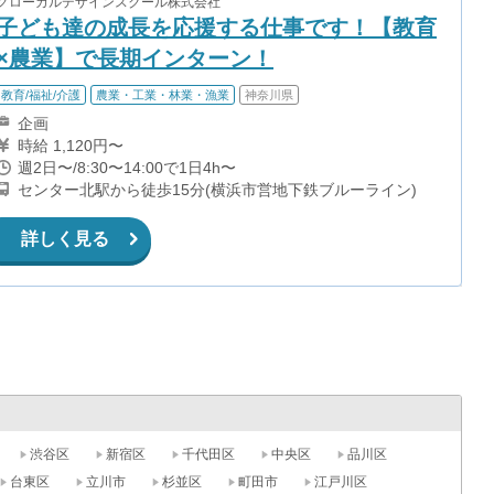
グローカルデザインスクール株式会社
子ども達の成長を応援する仕事です！【教育
×農業】で長期インターン！
教育/福祉/介護
農業・工業・林業・漁業
神奈川県
企画
時給 1,120円〜
週2日〜/8:30〜14:00で1日4h〜
センター北駅から徒歩15分(横浜市営地下鉄ブルーライン)
詳しく見る
渋谷区
新宿区
千代田区
中央区
品川区
台東区
立川市
杉並区
町田市
江戸川区