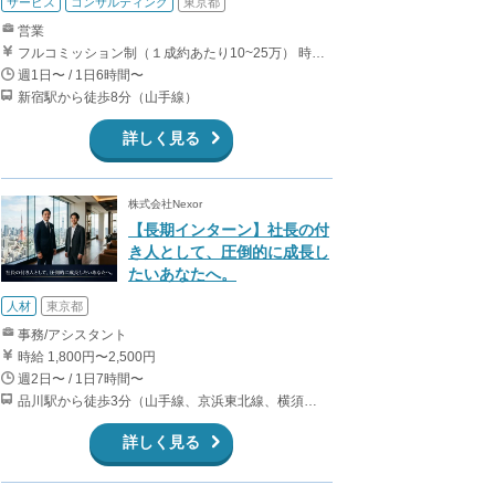
サービス
コンサルティング
東京都
営業
フルコミッション制（１成約あたり10~25万） 時給換算で（2000円〜2500円）程度が目安となります。 月100万を稼ぐ学生多数在籍しています。 ■収入例 〇入社1か月目（早稲田大学2年生） 役職：アポインター 月間1契約×10万円＝10万円 ＋交通費 〇入社3か月目（明治大学2年生） 役職：アポインター 月間2契約×13万円＝26万円 ＋交通費 〇入社6か月目（慶應義塾大学3年生） 役職：アポインター 月間5契約×15万円＝75万円 ＋交通費 〇入社15か月目（東京大学3年生） 役職：クローザー 月間3契約×25万=75万円 ＋交通費 交通費支給あり
週1日〜 / 1日6時間〜
新宿駅から徒歩8分（山手線）
詳しく見る
株式会社Nexor
【長期インターン】社長の付
き人として、圧倒的に成長し
たいあなたへ。
人材
東京都
事務/アシスタント
時給 1,800円〜2,500円
週2日〜 / 1日7時間〜
品川駅から徒歩3分（山手線、京浜東北線、横須賀線、上野東京ライン、ほか） 上大岡駅～都内の送迎なので、横浜付近在住が望ましいです。
詳しく見る