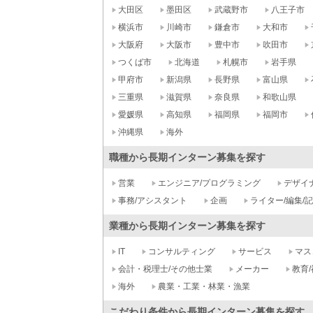
大田区
墨田区
武蔵野市
八王子市
横浜市
川崎市
鎌倉市
大和市
大阪府
大阪市
豊中市
吹田市
つくば市
北海道
札幌市
岩手県
甲府市
新潟県
長野県
富山県
三重県
滋賀県
奈良県
和歌山県
愛媛県
高知県
福岡県
福岡市
沖縄県
海外
職種から長期インターン募集を探す
営業
エンジニア/プログラミング
デザイ
事務/アシスタント
企画
ライター/編集/
業種から長期インターン募集を探す
IT
コンサルティング
サービス
マス
会計・税理士/その他士業
メーカー
教育/
海外
農業・工業・林業・漁業
こだわり条件から長期インターン募集を探す