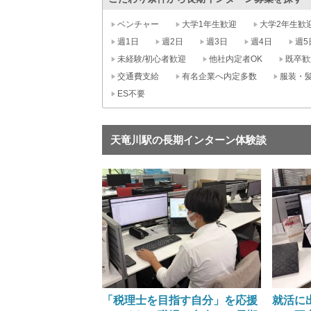
ベンチャー
大学1年生歓迎
大学2年生歓
週1日
週2日
週3日
週4日
週5
未経験/初心者歓迎
他社内定者OK
既卒歓
交通費支給
有名企業へ内定多数
服装・
ES不要
天竜川駅の長期インターン体験談
「税理士を目指す自分」を応援
就活に