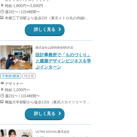
時給 1,800円〜3,000円
週3日〜 / 1日4時間〜
本郷三丁目駅より徒歩2分（東京メトロ丸の内線/都営地下鉄大江戸線）
詳しく見る
株式会社山田特殊技研DICE
設計事務所で「ものづくり」
と建築デザインビジネスを学
ぶインターン
不動産/建築
埼玉県
デザイナー
時給 1,200円〜
週2日〜 / 1日4時間〜
獨協大学前駅から徒歩13分（東武スカイツリーライン、東武伊勢崎線、東武日光線、鬼怒川線）
詳しく見る
ULTRA SOCIAL株式会社