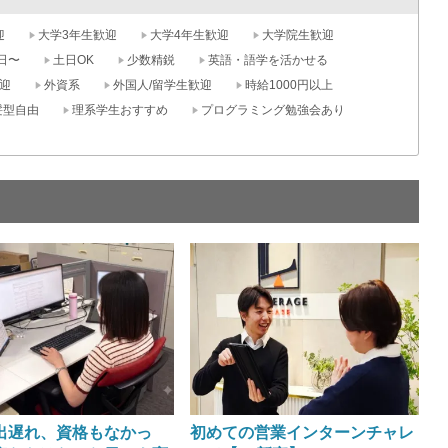
迎
大学3年生歓迎
大学4年生歓迎
大学院生歓迎
日〜
土日OK
少数精鋭
英語・語学を活かせる
迎
外資系
外国人/留学生歓迎
時給1000円以上
髪型自由
理系学生おすすめ
プログラミング勉強会あり
出遅れ、資格もなかっ
初めての営業インターンチャレ