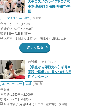
大手コスメのライブMC＠六
本木/美容好き活躍/時給2500
可
IT
マスコミ/広告/出版
東京都
マーケティング/広報
時給 2,000円〜2,500円
週3日〜 / 1日3時間〜
六本木一丁目より徒歩5分（南北線） 溜池山王駅より徒歩10分（銀座線） 六本木駅より徒歩12分（日比谷線）
詳しく見る
株式会社コネクトボックス
【学生から即戦力へ】研修×
実践で営業力に差をつける長
期インターン
コンサルティング
人材
東京都
営業
時給 1,250円〜2,100円
週2日〜 / 1日7時間〜
水道橋駅から徒歩1分（JR中央、総武線） 水道橋駅から徒歩6分（都営三田線）