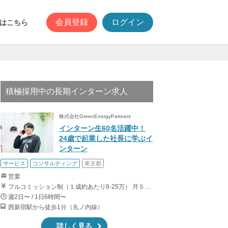
会員登録
ログイン
はこちら
積極採用中の長期インターン求人
株式会社GreenEnergyPartners
インターン生60名活躍中！
24歳で起業した社長に学ぶイ
ンターン
サービス
コンサルティング
東京都
営業
フルコミッション制（１成約あたり8-25万） 月５０万以上稼ぐインターン生も多数います！ ■収入例 ○入社１ヶ月目（明治大学2年生） 役職：アポインター 月間１契約×８万円＝８万円 ＋交通費 ○入社３ヶ月目（東京大学２年生） 役職：アポインター（ランク：ブロンズ） 月間３契約×10万円＝30万円 ＋交通費 ○入社６ヶ月目（早稲田大学３年生） 役職：アポインター（ランク：シルバー） 月間５契約×12万円＝60万円 ＋交通費 ○入社15ヶ月目（慶應大学３年生） 役職：クローザー 月間３契約×25万＝75万円 ＋交通費
週2日〜 / 1日6時間〜
西新宿駅から徒歩1分（丸ノ内線）
詳しく見る