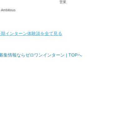
営業
mbitious
長期インターン体験談を全て見る
集情報ならゼロワンインターン | TOPへ