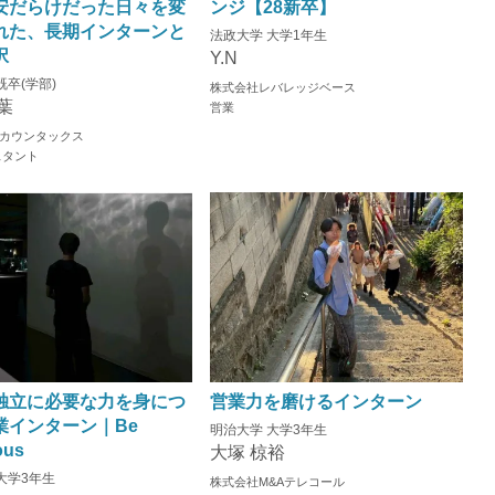
安だらけだった日々を変
ンジ【28新卒】
れた、長期インターンと
法政大学 大学1年生
択
Y.N
既卒(学部)
株式会社レバレッジベース
葉
営業
カウンタックス
スタント
独立に必要な力を身につ
営業力を磨けるインターン
業インターン｜Be
明治大学 大学3年生
ous
大塚 椋裕
大学3年生
株式会社M&Aテレコール