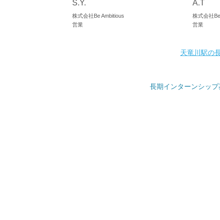
S.Y.
A.T
株式会社Be Ambitious
株式会社Be A
営業
営業
天竜川駅の
長期インターンシップ募