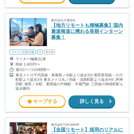
株式会社JX通信社
【地方リモートも積極募集】国内
最速報道に携わる長期インターン
募集！
マスコミ/広告/出版
IT
東京都
ライター/編集/記者
時給 1,400円〜
週3日〜 / 1日4時間〜
東京メトロ千代田線・新御茶ノ水駅より徒歩3分 都営新宿線・小川
町駅より徒歩3分 東京メトロ丸ノ内線・淡路町駅より徒歩4分 JR神
田駅･御茶ノ水駅、東西線の竹橋駅、半蔵門線･三田線の神保町駅も
徒歩圏内
キープする
詳しく見る
株式会社TOKUMORI
【全国リモート】採用のリアルに