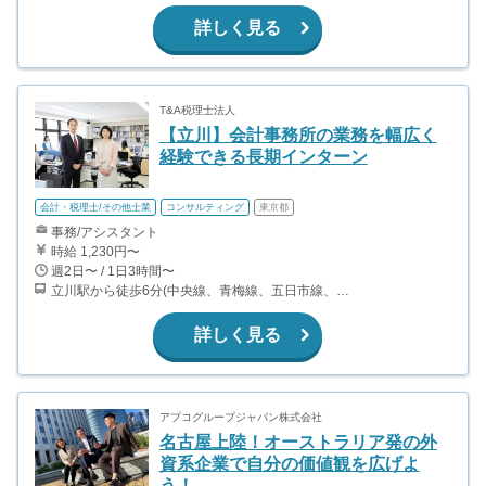
詳しく見る
T&A税理士法人
【立川】会計事務所の業務を幅広く
経験できる長期インターン
会計・税理士/その他士業
コンサルティング
東京都
事務/アシスタント
時給 1,230円〜
週2日〜 / 1日3時間〜
立川駅から徒歩6分(中央線、青梅線、五日市線、南武線 ほか) 立川北駅から徒歩4分(多摩モノレール) 立川南駅から徒歩9分(多摩モノレール)
詳しく見る
アプコグループジャパン株式会社
名古屋上陸！オーストラリア発の外
資系企業で自分の価値観を広げよ
う！