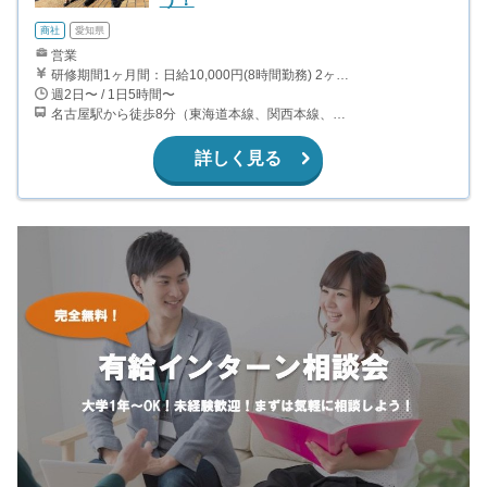
商社
愛知県
営業
研修期間1ヶ月間：日給10,000円(8時間勤務) 2ヶ月目以降は、日給からインセンティブの大きい成功報酬型へと切り替えとなります。 1件成約につき約3,000円〜40,000円 ○営業成績に応じてボーナスあり。 ○海外26ヵ国への海外研修あり。 ○組織マネージャーに昇格すると、別途ボーナスあり。
週2日〜 / 1日5時間〜
名古屋駅から徒歩8分（東海道本線、関西本線、名古屋地下鉄東山線、桜通線、ほか）
詳しく見る