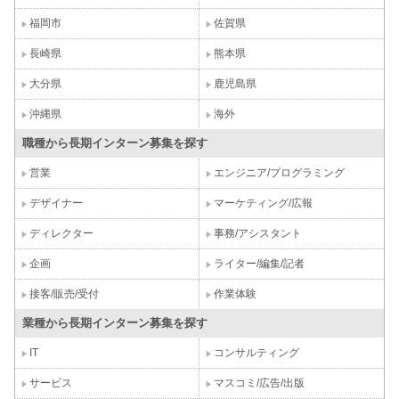
福岡市
佐賀県
長崎県
熊本県
大分県
鹿児島県
沖縄県
海外
職種から長期インターン募集を探す
営業
エンジニア/プログラミング
デザイナー
マーケティング/広報
ディレクター
事務/アシスタント
企画
ライター/編集/記者
接客/販売/受付
作業体験
業種から長期インターン募集を探す
IT
コンサルティング
サービス
マスコミ/広告/出版