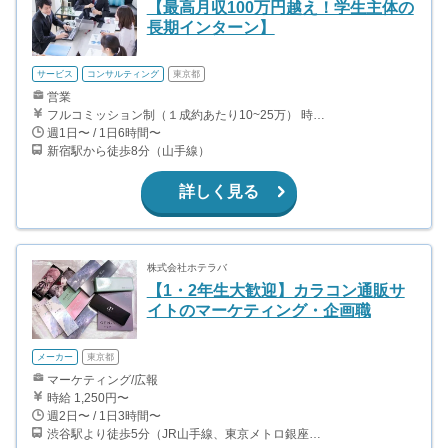
【最高月収100万円越え！学生主体の
長期インターン】
サービス
コンサルティング
東京都
営業
フルコミッション制（１成約あたり10~25万） 時給換算で（2000円〜2500円）程度が目安となります。 月100万を稼ぐ学生多数在籍しています。 ■収入例 〇入社1か月目（早稲田大学2年生） 役職：アポインター 月間1契約×10万円＝10万円 ＋交通費 〇入社3か月目（明治大学2年生） 役職：アポインター 月間2契約×13万円＝26万円 ＋交通費 〇入社6か月目（慶應義塾大学3年生） 役職：アポインター 月間5契約×15万円＝75万円 ＋交通費 〇入社15か月目（東京大学3年生） 役職：クローザー 月間3契約×25万=75万円 ＋交通費 交通費支給あり
週1日〜 / 1日6時間〜
新宿駅から徒歩8分（山手線）
詳しく見る
株式会社ホテラバ
【1・2年生大歓迎】カラコン通販サ
イトのマーケティング・企画職
メーカー
東京都
マーケティング/広報
時給 1,250円〜
週2日〜 / 1日3時間〜
渋谷駅より徒歩5分（JR山手線、東京メトロ銀座・半蔵門・副都心線）