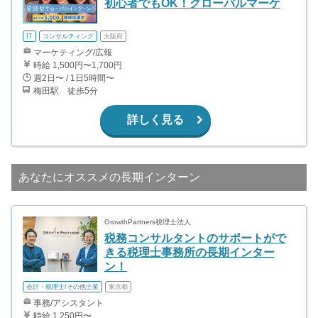
初心者でもOK！グローバルマーケ
IT
コンサルティング
大阪府
マーケティング/広報
時給 1,500円〜1,700円
週2日〜 / 1日5時間〜
梅田駅 徒歩5分
詳しく見る
あなたにオススメの長期インターン
GrowthPartners税理士法人
税務コンサルタントのサポートがで
きる税理士事務所の長期インター
ン！
会計・税理士/その他士業
東京都
事務/アシスタント
時給 1,250円〜