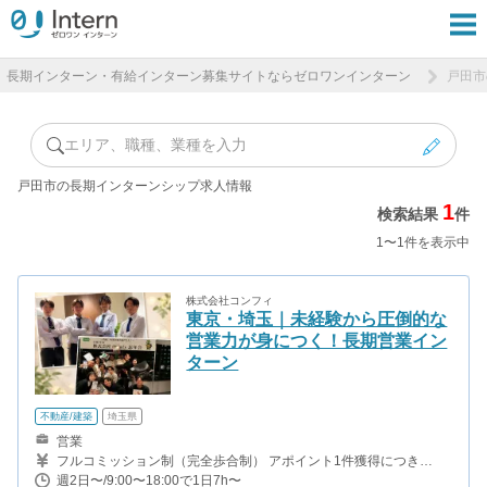
長期インターン・有給インターン募集サイトならゼロワンインターン
戸田市
エリア、職種、業種を入力
戸田市の長期インターンシップ求人情報
1
検索結果
件
1〜1件を表示中
株式会社コンフィ
東京・埼玉｜未経験から圧倒的な
営業力が身につく！長期営業イン
ターン
不動産/建築
埼玉県
営業
フルコミッション制（完全歩合制） アポイント1件獲得につき
5,000円～10,000円を支給。 さらに、成約1件ごとに、追加で
週2日〜/9:00〜18:00で1日7h〜