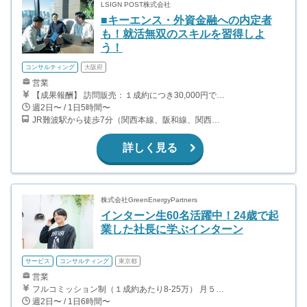
LSIGN POST株式会社
■キーエンス・外資金融への内定者
も！就活無双のスキルを習得しよ
う！
コンサルティング
大阪府
営業
【成果報酬】 訪問販売：１成約につき30,000円です。 例えば、光インターネットの成約であれば、平均的に2.5日で1件の契約が見込めます。（12,000円/1日6時間稼働） ＜月収例＞月に100万以上稼ぐ方もいます！ ・月5件成約：150,000円 ・月15件成約：450,000円 ・月30成約：900,000円➕マネジメントインセンティブ300,000円 合計1,200,000円 時給換算で2,000円程度が、平均的なインターン生の報酬となっています。
週2日〜 / 1日5時間〜
JR難波駅から徒歩7分（関西本線、阪和線、関西空港線） 大阪難波駅から徒歩13分（近鉄奈良線、阪神なんば線） 桜川駅から徒歩4分（大阪メトロ千日前線、阪神なんば線）
詳しく見る
株式会社GreenEnergyPartners
インターン生60名活躍中！24歳で起
業した社長に学ぶインターン
サービス
コンサルティング
東京都
営業
フルコミッション制（１成約あたり8-25万） 月５０万以上稼ぐインターン生も多数います！ ■収入例 ○入社１ヶ月目（明治大学2年生） 役職：アポインター 月間１契約×８万円＝８万円 ＋交通費 ○入社３ヶ月目（東京大学２年生） 役職：アポインター（ランク：ブロンズ） 月間３契約×10万円＝30万円 ＋交通費 ○入社６ヶ月目（早稲田大学３年生） 役職：アポインター（ランク：シルバー） 月間５契約×12万円＝60万円 ＋交通費 ○入社15ヶ月目（慶應大学３年生） 役職：クローザー 月間３契約×25万＝75万円 ＋交通費
週2日〜 / 1日6時間〜