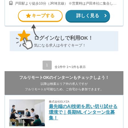
100,000円を支給します。 ＜インセンティブ例＞ ◎大学2年生（在
戸田駅より徒歩10分（JR埼京線） ※営業時は戸田本社に集合し、
籍：2か月） ・役職：アポインター ・月給：20万 - リフォーム設
社用車で営業エリアまで送迎します。 ※研修は池袋オフィスにて実
備 1契約 ×10万 - エネルギー設備 1契約 ×10万 ◎大学1年生
施します。 池袋オフィス：東池袋1-40-3 池袋旗ビル 3階
（在籍：7か月） ・役職：アポインター ・月給：42万 - リフォー
キープする
詳しく見る
ム設備 2契約 ×10万 - エネルギー設備 1契約 ×10万 - キャ
ンペーンボーナス12万円 ※希望に応じて、時給＋インセンティブ
制（時給1,200円）での勤務も選択可能です。
ログインなしで利用OK！
気になる求人は今すぐキープ！
1
全1件中 1〜1件を表示
フルリモートOKのインターンもチェックしよう！
以降は検索エリア外の求人ですが
フルリモートが可能なため、ご自宅から参加できます。
株式会社ELYZA
最先端のAI技術を思い切り試せる
環境で｜長期MLインターン生募
集！