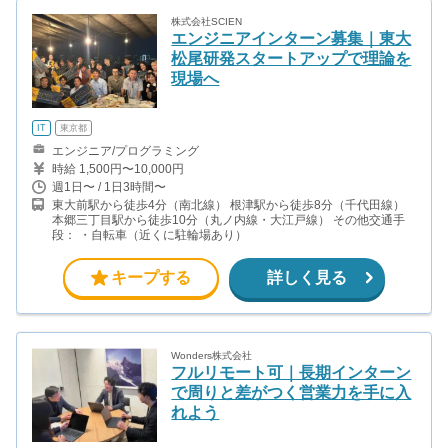
株式会社SCIEN
エンジニアインターン募集｜東大
松尾研発スタートアップで理論を
現場へ
IT
東京都
エンジニア/プログラミング
時給 1,500円〜10,000円
週1日〜 / 1日3時間〜
東大前駅から徒歩4分（南北線） 根津駅から徒歩8分（千代田線）
本郷三丁目駅から徒歩10分（丸ノ内線・大江戸線） その他交通手
段： ・自転車（近くに駐輪場あり）
キープする
詳しく見る
Wonders株式会社
フルリモート可｜長期インターン
で周りと差がつく営業力を手に入
れよう