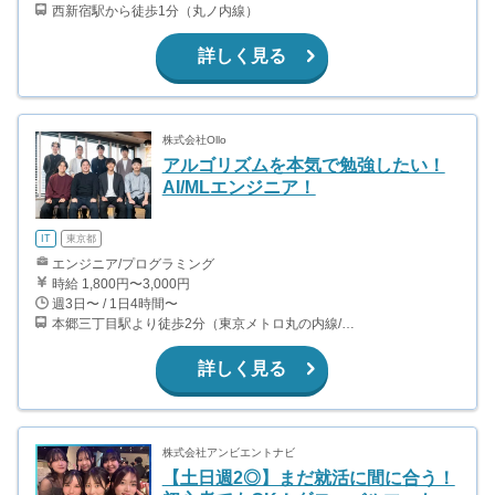
西新宿駅から徒歩1分（丸ノ内線）
詳しく見る
株式会社Ollo
アルゴリズムを本気で勉強したい！
AI/MLエンジニア！
IT
東京都
エンジニア/プログラミング
時給 1,800円〜3,000円
週3日〜 / 1日4時間〜
本郷三丁目駅より徒歩2分（東京メトロ丸の内線/都営地下鉄大江戸線）
詳しく見る
株式会社アンビエントナビ
【土日週2◎】まだ就活に間に合う！