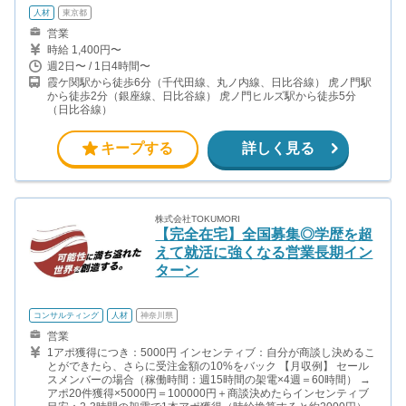
人材
東京都
営業
時給 1,400円〜
週2日〜 / 1日4時間〜
霞ケ関駅から徒歩6分（千代田線、丸ノ内線、日比谷線） 虎ノ門駅
から徒歩2分（銀座線、日比谷線） 虎ノ門ヒルズ駅から徒歩5分
（日比谷線）
キープする
詳しく見る
株式会社TOKUMORI
【完全在宅】全国募集◎学歴を超
えて就活に強くなる営業長期イン
ターン
コンサルティング
人材
神奈川県
営業
1アポ獲得につき：5000円 インセンティブ：自分が商談し決めるこ
とができたら、さらに受注金額の10%をバック 【月収例】 セール
スメンバーの場合（稼働時間：週15時間の架電×4週＝60時間） →
アポ20件獲得×5000円＝100000円＋商談決めたらインセンティブ