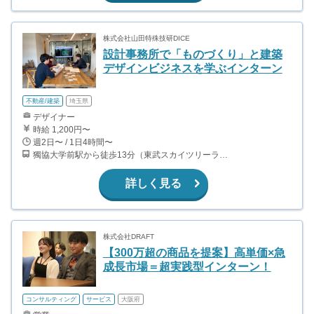
株式会社山田特殊技研DICE
設計事務所で「ものづくり」と建築
デザインビジネスを学ぶインターン
不動産/建築
埼玉県
デザイナー
時給 1,200円〜
週2日〜 / 1日4時間〜
獨協大学前駅から徒歩13分（東武スカイツリーライン、東武伊勢崎線、東武日光線、鬼怒川線）
詳しく見る
株式会社DRAFT
【300万超の商品を提案】高単価×急
成長市場＝超実践型インターン！
コンサルティング
サービス
大阪府