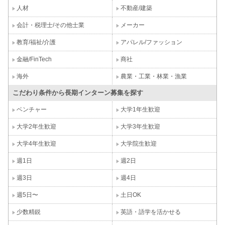
人材
不動産/建築
会計・税理士/その他士業
メーカー
教育/福祉/介護
アパレル/ファッション
金融/FinTech
商社
海外
農業・工業・林業・漁業
こだわり条件から長期インターン募集を探す
ベンチャー
大学1年生歓迎
大学2年生歓迎
大学3年生歓迎
大学4年生歓迎
大学院生歓迎
週1日
週2日
週3日
週4日
週5日〜
土日OK
少数精鋭
英語・語学を活かせる