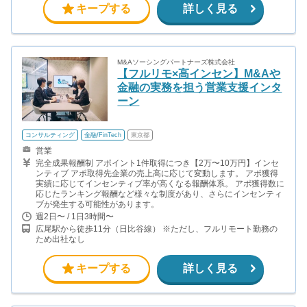
キープする
詳しく見る
M&Aソーシングパートナーズ株式会社
【フルリモ×高インセン】M&Aや
金融の実務を担う営業支援インタ
ーン
コンサルティング
金融/FinTech
東京都
営業
完全成果報酬制 アポイント1件取得につき【2万〜10万円】インセ
ンティブ アポ取得先企業の売上高に応じて変動します。 アポ獲得
実績に応じてインセンティブ率が高くなる報酬体系。 アポ獲得数に
応じたランキング報酬など様々な制度があり、さらにインセンティ
ブが発生する可能性があります。
週2日〜 / 1日3時間〜
広尾駅から徒歩11分（日比谷線） ※ただし、フルリモート勤務の
ため出社なし
キープする
詳しく見る