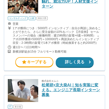
触れ、就活力UP！人材支援イン
ターン
コンサルティング
人材
神奈川県
営業
1アポ獲得につき：5000円 インセンティブ：自分が商談し決めるこ
とができたら、さらに受注金額の10%をバック 【月収例】 セール
スメンバーの場合（稼働時間：週15時間の架電×4週＝60時間） →
アポ20件獲得×5000円＝100000円＋商談決めたらインセンティブ
目安：2-3時間の架電で1本アポ獲得（時給換算すると約2000円）
週1日〜 / 1日1時間〜
新横浜駅徒歩15分 フルリモート勤務可能
キープする
詳しく見る
株式会社エムニ
松尾研×京大発AI｜知を実装に変
える。エンジニア長期インターン
募集
IT
東京都