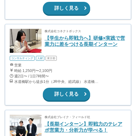
詳しく見る
株式会社コネクトボックス
【学生から即戦力へ】研修×実践で営
業力に差をつける長期インターン
コンサルティング
人材
東京都
営業
時給 1,250円〜2,100円
週2日〜 / 1日7時間〜
水道橋駅から徒歩1分（JR中央、総武線） 水道橋駅から徒歩6分（都営三田線）
詳しく見る
株式会社ブレイク・フィールド社
【長期インターン】即戦力のテレア
ポ営業力・分析力が学べる！