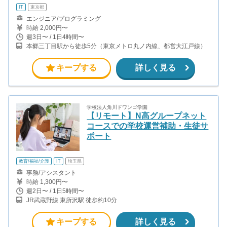
IT
東京都
エンジニア/プログラミング
時給 2,000円〜
週3日〜 / 1日4時間〜
本郷三丁目駅から徒歩5分（東京メトロ丸ノ内線、都営大江戸線）
キープする
詳しく見る
学校法人角川ドワンゴ学園
【リモート】N高グループネット
コースでの学校運営補助・生徒サ
ポート
教育/福祉/介護
IT
埼玉県
事務/アシスタント
時給 1,300円〜
週2日〜 / 1日5時間〜
JR武蔵野線 東所沢駅 徒歩約10分
キープする
詳しく見る