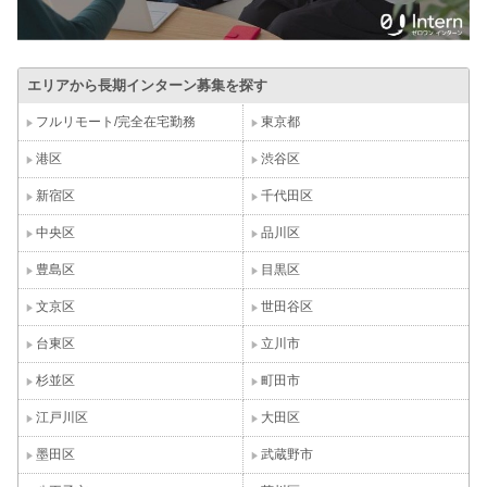
エリアから長期インターン募集を探す
フルリモート/完全在宅勤務
東京都
港区
渋谷区
新宿区
千代田区
中央区
品川区
豊島区
目黒区
文京区
世田谷区
台東区
立川市
杉並区
町田市
江戸川区
大田区
墨田区
武蔵野市