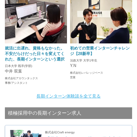
就活に出遅れ、資格もなかった。
初めての営業インターンチャレン
不安だらけだった日々を変えてく
ジ【28新卒】
れた、長期インターンという選択
法政大学 大学1年生
Y.N
日本大学 既卒(学部)
中井 双葉
株式会社レバレッジベース
営業
株式会社アカウンタックス
事務/アシスタント
長期インターン体験談を全て見る
積極採用中の長期インターン求人
株式会社Craft energy