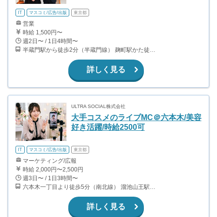
IT
マスコミ/広告/出版
東京都
営業
時給 1,500円〜
週2日〜 / 1日4時間〜
半蔵門駅から徒歩2分（半蔵門線） 麹町駅かた徒歩10分（有楽町線）
詳しく見る
ULTRA SOCIAL株式会社
大手コスメのライブMC＠六本木/美容
好き活躍/時給2500可
IT
マスコミ/広告/出版
東京都
マーケティング/広報
時給 2,000円〜2,500円
週3日〜 / 1日3時間〜
六本木一丁目より徒歩5分（南北線） 溜池山王駅より徒歩10分（銀座線） 六本木駅より徒歩12分（日比谷線）
詳しく見る