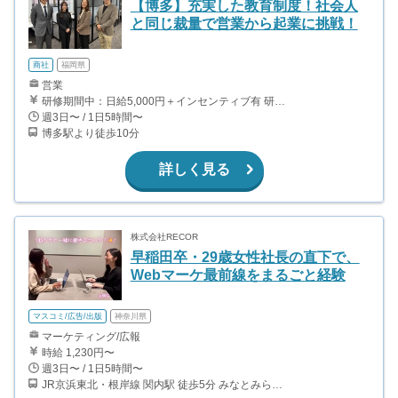
【博多】充実した教育制度！社会人
と同じ裁量で営業から起業に挑戦！
商社
福岡県
営業
研修期間中：日給5,000円＋インセンティブ有 研修期間中は日給を支給し、代わりにインセンティブ額がやや減少します。 研修期間は約14日間で、1日当たり約5時間勤務を想定しています。 研修期間終了後、日給から成果報酬型へと切り替わります。 1件成約につき約3,000円〜40,000円となります。
週3日〜 / 1日5時間〜
博多駅より徒歩10分
詳しく見る
株式会社RECOR
早稲田卒・29歳女性社長の直下で、
Webマーケ最前線をまるごと経験
マスコミ/広告/出版
神奈川県
マーケティング/広報
時給 1,230円〜
週3日〜 / 1日5時間〜
JR京浜東北・根岸線 関内駅 徒歩5分 みなとみらい線 日本大通り駅 徒歩5分 みなとみらい線 馬車道駅 徒歩10分