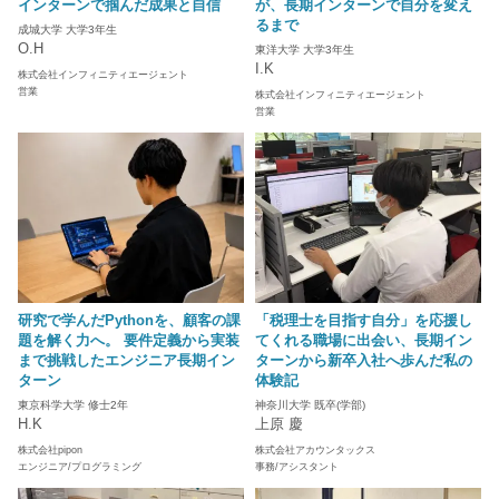
インターンで掴んだ成果と自信
が、長期インターンで自分を変え
るまで
成城大学 大学3年生
O.H
東洋大学 大学3年生
I.K
株式会社インフィニティエージェント
営業
株式会社インフィニティエージェント
営業
研究で学んだPythonを、顧客の課
「税理士を目指す自分」を応援し
題を解く力へ。 要件定義から実装
てくれる職場に出会い、長期イン
まで挑戦したエンジニア長期イン
ターンから新卒入社へ歩んだ私の
ターン
体験記
東京科学大学 修士2年
神奈川大学 既卒(学部)
H.K
上原 慶
株式会社pipon
株式会社アカウンタックス
エンジニア/プログラミング
事務/アシスタント