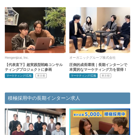
Hengenjizai, Inc.
オーガニックグループ株式会社
【代表直下】超実践型戦略コンサル
圧倒的成長環境｜長期インターンで
ティングプロジェクトに参画
本質的なマーケティング力を習得！
マーケティング/広報
東京都
マーケティング/広報
東京都
積極採用中の長期インターン求人