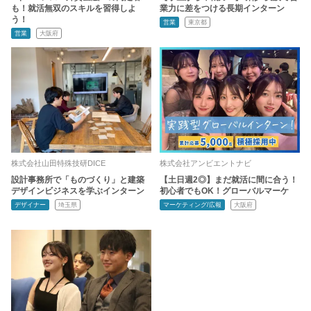
も！就活無双のスキルを習得しよ
業力に差をつける長期インターン
う！
営業
東京都
営業
大阪府
株式会社山田特殊技研DICE
株式会社アンビエントナビ
設計事務所で「ものづくり」と建築
【土日週2◎】まだ就活に間に合う！
デザインビジネスを学ぶインターン
初心者でもOK！グローバルマーケ
デザイナー
埼玉県
マーケティング/広報
大阪府