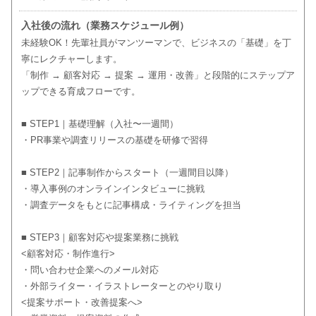
入社後の流れ（業務スケジュール例）
未経験OK！先輩社員がマンツーマンで、ビジネスの「基礎」を丁
寧にレクチャーします。
「制作 → 顧客対応 → 提案 → 運用・改善」と段階的にステップア
ップできる育成フローです。
■ STEP1｜基礎理解（入社〜一週間）
・PR事業や調査リリースの基礎を研修で習得
■ STEP2｜記事制作からスタート（一週間目以降）
・導入事例のオンラインインタビューに挑戦
・調査データをもとに記事構成・ライティングを担当
■ STEP3｜顧客対応や提案業務に挑戦
<顧客対応・制作進行>
・問い合わせ企業へのメール対応
・外部ライター・イラストレーターとのやり取り
<提案サポート・改善提案へ>