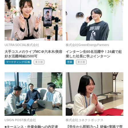
ULTRA SOCIAL株式会社
株式会社GreenEnergyPartners
大手コスメのライブMC＠六本木/美容
インターン生60名活躍中！24歳で起
好き活躍/時給2500可
業した社長に学ぶインターン
マーケティング/広報
東京都
営業
東京都
LSIGN POST株式会社
株式会社コネクトボックス
■キーエンス・外資金融への内定者
【学生から即戦力へ】研修×実践で営