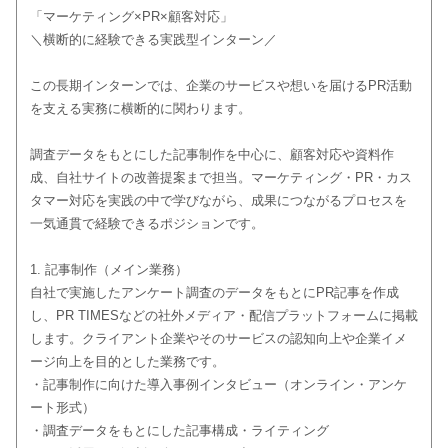
「マーケティング×PR×顧客対応」
＼横断的に経験できる実践型インターン／
この長期インターンでは、企業のサービスや想いを届けるPR活動
を支える実務に横断的に関わります。
調査データをもとにした記事制作を中心に、顧客対応や資料作
成、自社サイトの改善提案まで担当。マーケティング・PR・カス
タマー対応を実践の中で学びながら、成果につながるプロセスを
一気通貫で経験できるポジションです。
1. 記事制作（メイン業務）
自社で実施したアンケート調査のデータをもとにPR記事を作成
し、PR TIMESなどの社外メディア・配信プラットフォームに掲載
します。クライアント企業やそのサービスの認知向上や企業イメ
ージ向上を目的とした業務です。
・記事制作に向けた導入事例インタビュー（オンライン・アンケ
ート形式）
・調査データをもとにした記事構成・ライティング