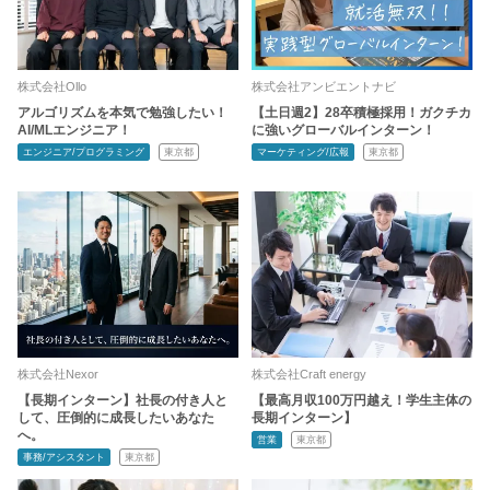
株式会社Ollo
株式会社アンビエントナビ
アルゴリズムを本気で勉強したい！
【土日週2】28卒積極採用！ガクチカ
AI/MLエンジニア！
に強いグローバルインターン！
エンジニア/プログラミング
東京都
マーケティング/広報
東京都
株式会社Nexor
株式会社Craft energy
【長期インターン】社長の付き人と
【最高月収100万円越え！学生主体の
して、圧倒的に成長したいあなた
長期インターン】
へ。
営業
東京都
事務/アシスタント
東京都