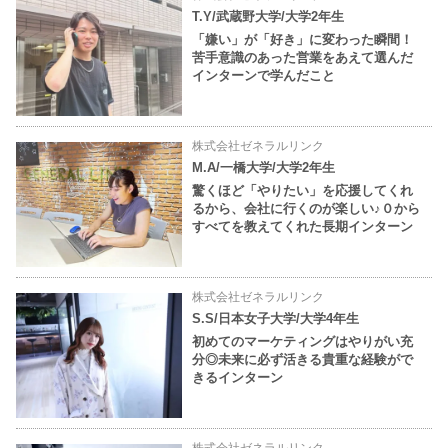
T.Y/武蔵野大学/大学2年生
「嫌い」が「好き」に変わった瞬間！
苦手意識のあった営業をあえて選んだ
インターンで学んだこと
株式会社ゼネラルリンク
M.A/一橋大学/大学2年生
驚くほど「やりたい」を応援してくれ
るから、会社に行くのが楽しい♪０から
すべてを教えてくれた長期インターン
株式会社ゼネラルリンク
S.S/日本女子大学/大学4年生
初めてのマーケティングはやりがい充
分◎未来に必ず活きる貴重な経験がで
きるインターン