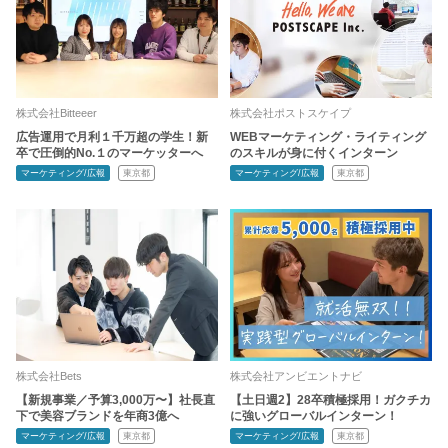
株式会社Bitteeer
株式会社ポストスケイプ
広告運用で月利１千万超の学生！新
WEBマーケティング・ライティング
卒で圧倒的No.１のマーケッターへ
のスキルが身に付くインターン
マーケティング/広報
東京都
マーケティング/広報
東京都
株式会社Bets
株式会社アンビエントナビ
【新規事業／予算3,000万〜】社長直
【土日週2】28卒積極採用！ガクチカ
下で美容ブランドを年商3億へ
に強いグローバルインターン！
マーケティング/広報
東京都
マーケティング/広報
東京都