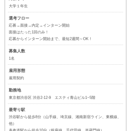
大学１年生
選考フロー
応募→面接→内定→インターン開始
面接はたった1回のみ！
応募からインターン開始まで、最短2週間～OK！
募集人数
1名
雇用形態
雇用契約
勤務地
東京都渋谷区 渋谷2-12-9 エスティ青山ビル1~5階
最寄り駅
渋谷駅から徒歩8分（山手線、埼京線、湘南新宿ライン、東横線、
他）
表参道駅から徒歩10分（銀座線、千代田線、半蔵門線）