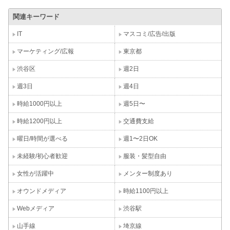
関連キーワード
IT
マスコミ/広告/出版
マーケティング/広報
東京都
渋谷区
週2日
週3日
週4日
時給1000円以上
週5日〜
時給1200円以上
交通費支給
曜日/時間が選べる
週1〜2日OK
未経験/初心者歓迎
服装・髪型自由
女性が活躍中
メンター制度あり
オウンドメディア
時給1100円以上
Webメディア
渋谷駅
山手線
埼京線