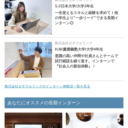
株式会社ゼネラルリンク
S.I/日本大学/大学3年生
一生使えるスキルと経験を求めて！他
の学生より”一歩リード”できる長期イ
ンターン◎
株式会社ゼネラルリンク
H.M/慶應義塾大学/大学4年生
意識の高い仲間や社員さんとチームで
試行錯誤を繰り返す。インターンで
『社会人の疑似体験』！
株式会社ゼネラルリンクのインターン体験談一覧を見る
あなたにオススメの長期インターン