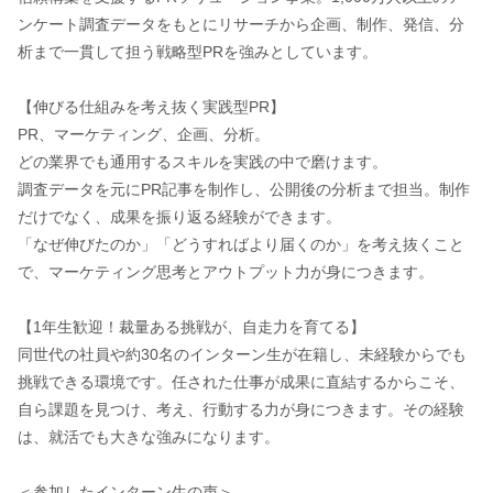
ンケート調査データをもとにリサーチから企画、制作、発信、分
析まで一貫して担う戦略型PRを強みとしています。
【伸びる仕組みを考え抜く実践型PR】
PR、マーケティング、企画、分析。
どの業界でも通用するスキルを実践の中で磨けます。
調査データを元にPR記事を制作し、公開後の分析まで担当。制作
だけでなく、成果を振り返る経験ができます。
「なぜ伸びたのか」「どうすればより届くのか」を考え抜くこと
で、マーケティング思考とアウトプット力が身につきます。
【1年生歓迎！裁量ある挑戦が、自走力を育てる】
同世代の社員や約30名のインターン生が在籍し、未経験からでも
挑戦できる環境です。任された仕事が成果に直結するからこそ、
自ら課題を見つけ、考え、行動する力が身につきます。その経験
は、就活でも大きな強みになります。
＜参加したインターン生の声＞