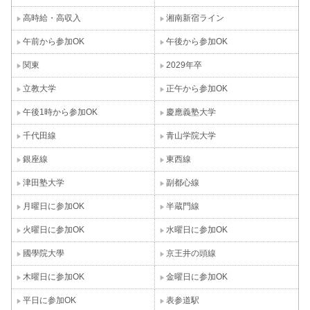
高時給・高収入
湘南新宿ライン
午前から参加OK
午後から参加OK
関東
2029年卒
立教大学
正午から参加OK
午後1時から参加OK
慶應義塾大学
千代田線
青山学院大学
銀座線
東西線
津田塾大学
副都心線
月曜日に参加OK
半蔵門線
火曜日に参加OK
水曜日に参加OK
國學院大學
京王井の頭線
木曜日に参加OK
金曜日に参加OK
平日に参加OK
表参道駅