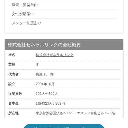
服装・髪型自由
女性が活躍中
メンター制度あり
株式会社ゼネラルリンクの会社概要
社名
株式会社ゼネラルリンク
業種
IT
代表者
廣瀬 真一郎
設立
2004年10月
従業員数
101人〜300人
資本金
1億4323万8,302円
所在地
東京都渋谷区渋谷2-12-9 エスティ青山ビル1～5階