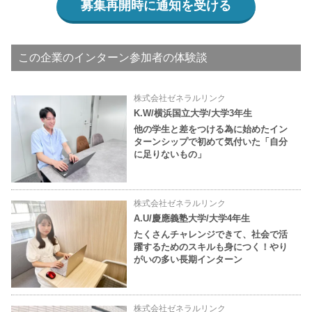
募集再開時に通知を受ける
この企業のインターン参加者の体験談
株式会社ゼネラルリンク
K.W/横浜国立大学/大学3年生
他の学生と差をつける為に始めたイン
ターンシップで初めて気付いた「自分
に足りないもの」
株式会社ゼネラルリンク
A.U/慶應義塾大学/大学4年生
たくさんチャレンジできて、社会で活
躍するためのスキルも身につく！やり
がいの多い長期インターン
株式会社ゼネラルリンク