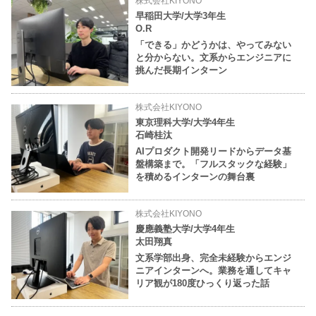
株式会社KIYONO
早稲田大学/大学3年生
O.R
「できる」かどうかは、やってみない
と分からない。文系からエンジニアに
挑んだ長期インターン
株式会社KIYONO
東京理科大学/大学4年生
石崎桂汰
AIプロダクト開発リードからデータ基
盤構築まで。「フルスタックな経験」
を積めるインターンの舞台裏
株式会社KIYONO
慶應義塾大学/大学4年生
太田翔真
文系学部出身、完全未経験からエンジ
ニアインターンへ。業務を通してキャ
リア観が180度ひっくり返った話