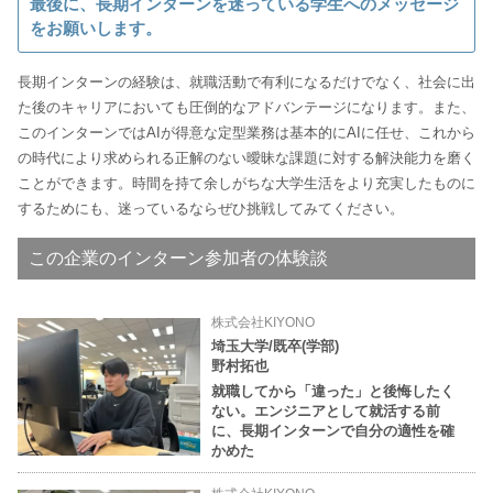
最後に、長期インターンを迷っている学生へのメッセージ
をお願いします。
長期インターンの経験は、就職活動で有利になるだけでなく、社会に出
た後のキャリアにおいても圧倒的なアドバンテージになります。また、
このインターンではAIが得意な定型業務は基本的にAIに任せ、これから
の時代により求められる正解のない曖昧な課題に対する解決能力を磨く
ことができます。時間を持て余しがちな大学生活をより充実したものに
するためにも、迷っているならぜひ挑戦してみてください。
この企業のインターン参加者の体験談
株式会社KIYONO
埼玉大学/既卒(学部)
野村拓也
就職してから「違った」と後悔したく
ない。エンジニアとして就活する前
に、長期インターンで自分の適性を確
かめた