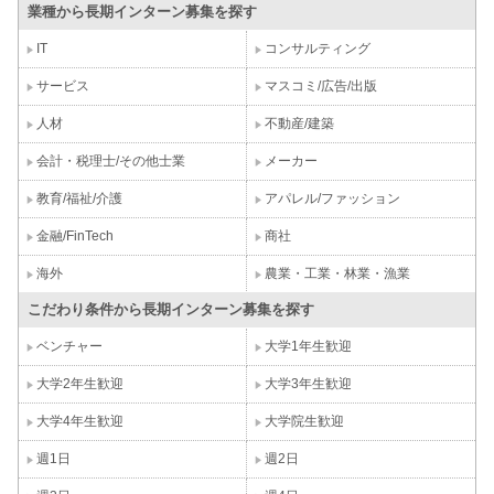
業種から長期インターン募集を探す
IT
コンサルティング
サービス
マスコミ/広告/出版
人材
不動産/建築
会計・税理士/その他士業
メーカー
教育/福祉/介護
アパレル/ファッション
金融/FinTech
商社
海外
農業・工業・林業・漁業
こだわり条件から長期インターン募集を探す
ベンチャー
大学1年生歓迎
大学2年生歓迎
大学3年生歓迎
大学4年生歓迎
大学院生歓迎
週1日
週2日