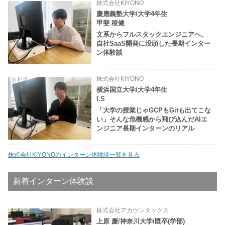
株式会社KIYONO
慶應義塾大学/大学4年生
甲斐 稜健
文系からフルスタックエンジニアへ。
自社SaaS開発に没頭した長期インター
ン体験談
株式会社KIYONO
横浜国立大学/大学4年生
I.S
「大学の授業じゃGCPもGitも出てこな
い」そんな危機感から飛び込んだAIエ
ンジニア長期インターンのリアル
株式会社KIYONOのインターン体験談一覧を見る
新着インターン体験談
株式会社アカウンタックス
上原 慶/神奈川大学/既卒(学部)