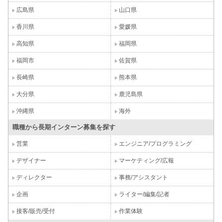
広島県
山口県
香川県
愛媛県
高知県
福岡県
福岡市
佐賀県
長崎県
熊本県
大分県
鹿児島県
沖縄県
海外
職種から長期インターン募集を探す
営業
エンジニア/プログラミング
デザイナー
マーケティング/広報
ディレクター
事務/アシスタント
企画
ライター/編集/記者
接客/販売/受付
作業体験