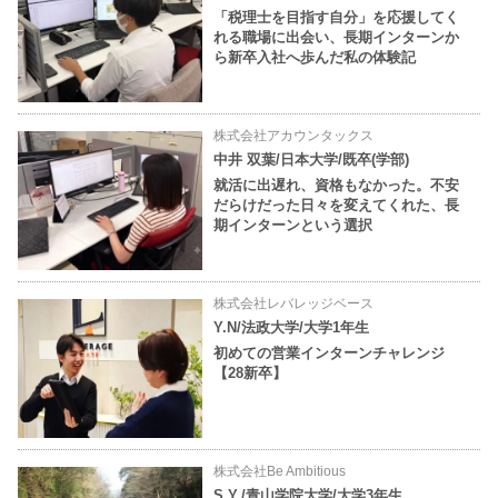
「税理士を目指す自分」を応援してく
れる職場に出会い、長期インターンか
ら新卒入社へ歩んだ私の体験記
株式会社アカウンタックス
中井 双葉/日本大学/既卒(学部)
就活に出遅れ、資格もなかった。不安
だらけだった日々を変えてくれた、長
期インターンという選択
株式会社レバレッジベース
Y.N/法政大学/大学1年生
初めての営業インターンチャレンジ
【28新卒】
株式会社Be Ambitious
S.Y./青山学院大学/大学3年生