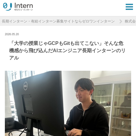
長期インターン・有給インターン募集サイトならゼロワンインターン
株式会
2026.05.20
「大学の授業じゃGCPもGitも出てこない」そんな危
機感から飛び込んだAIエンジニア長期インターンのリ
アル