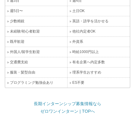
週3日
週4日
週5日〜
土日OK
少数精鋭
英語・語学を活かせる
未経験/初心者歓迎
他社内定者OK
既卒歓迎
外資系
外国人/留学生歓迎
時給1000円以上
交通費支給
有名企業へ内定多数
服装・髪型自由
理系学生おすすめ
プログラミング勉強会あり
ES不要
長期インターンシップ募集情報なら
ゼロワンインターン | TOPへ