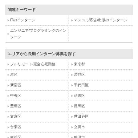
関連キーワード
ITのインターン
マスコミ/広告/出版のインターン
エンジニア/プログラミングのイン
ターン
エリアから長期インターン募集を探す
フルリモート/完全在宅勤務
東京都
港区
渋谷区
新宿区
千代田区
中央区
品川区
豊島区
目黒区
文京区
世田谷区
台東区
立川市
杉並区
町田市