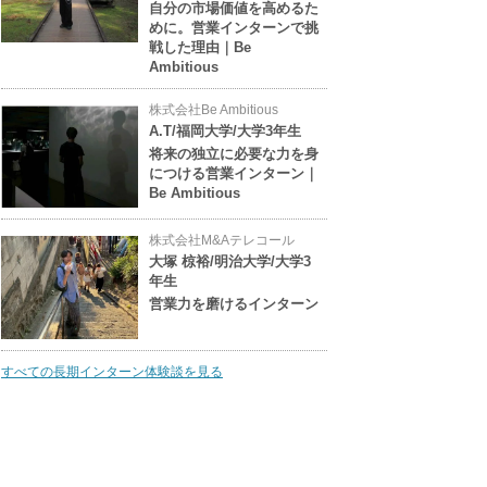
自分の市場価値を高めるた
めに。営業インターンで挑
戦した理由｜Be
Ambitious
株式会社Be Ambitious
A.T/福岡大学/大学3年生
将来の独立に必要な力を身
につける営業インターン｜
Be Ambitious
株式会社M&Aテレコール
大塚 椋裕/明治大学/大学3
年生
営業力を磨けるインターン
すべての長期インターン体験談を見る