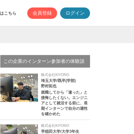
会員登録
ログイン
はこちら
この企業のインターン参加者の体験談
株式会社KIYONO
埼玉大学/既卒(学部)
野村拓也
就職してから「違った」と
後悔したくない。エンジニ
アとして就活する前に、長
期インターンで自分の適性
を確かめた
株式会社KIYONO
早稲田大学/大学3年生