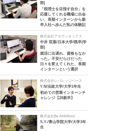
部)
「税理士を目指す自分」を
応援してくれる職場に出会
い、長期インターンから新
卒入社へ歩んだ私の体験記
株式会社アカウンタックス
中井 双葉/日本大学/既卒(学
部)
就活に出遅れ、資格もなか
った。不安だらけだった
日々を変えてくれた、長期
インターンという選択
株式会社レバレッジベース
Y.N/法政大学/大学1年生
初めての営業インターンチ
ャレンジ【28新卒】
株式会社Be Ambitious
S.Y./青山学院大学/大学3年
生