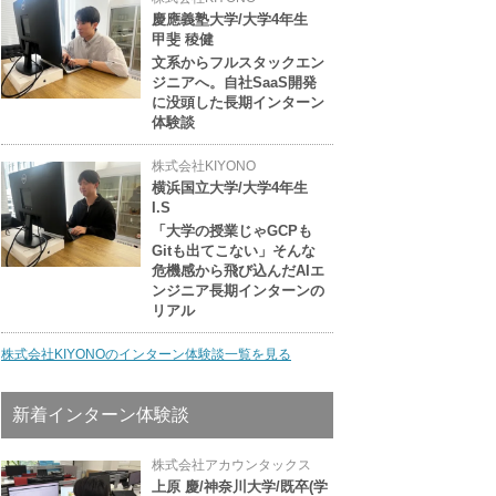
慶應義塾大学/大学4年生
甲斐 稜健
文系からフルスタックエン
ジニアへ。自社SaaS開発
に没頭した長期インターン
体験談
株式会社KIYONO
横浜国立大学/大学4年生
I.S
「大学の授業じゃGCPも
Gitも出てこない」そんな
危機感から飛び込んだAIエ
ンジニア長期インターンの
リアル
株式会社KIYONOのインターン体験談一覧を見る
新着インターン体験談
株式会社アカウンタックス
上原 慶/神奈川大学/既卒(学