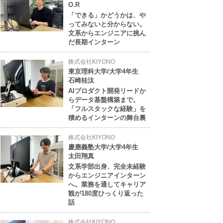
O.R
「できる」かどうかは、や
ってみないと分からない。
文系からエンジニアに挑ん
だ長期インターン
株式会社KIYONO
東京理科大学/大学4年生
石崎桂汰
AIプロダクト開発リードか
らデータ基盤構築まで。
「フルスタックな経験」を
積めるインターンの舞台裏
株式会社KIYONO
慶應義塾大学/大学4年生
太田翔真
文系学部出身、完全未経験
からエンジニアインターン
へ。業務を通してキャリア
観が180度ひっくり返った
話
株式会社KIYONO