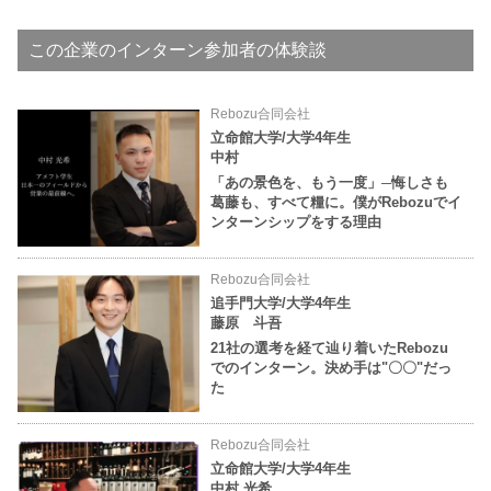
この企業のインターン参加者の体験談
Rebozu合同会社
立命館大学/大学4年生
中村
「あの景色を、もう一度」─悔しさも
葛藤も、すべて糧に。僕がRebozuでイ
ンターンシップをする理由
Rebozu合同会社
追手門大学/大学4年生
藤原 斗吾
21社の選考を経て辿り着いたRebozu
でのインターン。決め手は"〇〇"だっ
た
Rebozu合同会社
立命館大学/大学4年生
中村 光希