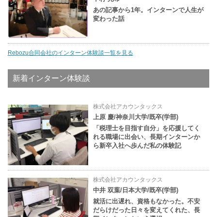
あの記事から1年。インターンで人生が
変わった話
Rebozu合同会社のインターン体験談一覧を見る
新着インターン体験談
株式会社アカウンタックス
上原 慶/神奈川大学/既卒(学部)
「税理士を目指す自分」を応援してく
れる職場に出会い、長期インターンか
ら新卒入社へ歩んだ私の体験記
株式会社アカウンタックス
中井 双葉/日本大学/既卒(学部)
就活に出遅れ、資格もなかった。不安
だらけだった日々を変えてくれた、長