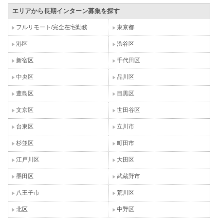
エリアから長期インターン募集を探す
フルリモート/完全在宅勤務
東京都
港区
渋谷区
新宿区
千代田区
中央区
品川区
豊島区
目黒区
文京区
世田谷区
台東区
立川市
杉並区
町田市
江戸川区
大田区
墨田区
武蔵野市
八王子市
荒川区
北区
中野区