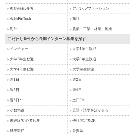
教育/福祉/介護
アパレル/ファッション
金融/FinTech
商社
海外
農業・工業・林業・漁業
こだわり条件から長期インターン募集を探す
ベンチャー
大学1年生歓迎
大学2年生歓迎
大学3年生歓迎
大学4年生歓迎
大学院生歓迎
週1日
週2日
週3日
週4日
週5日〜
土日OK
少数精鋭
英語・語学を活かせる
未経験/初心者歓迎
他社内定者OK
既卒歓迎
外資系