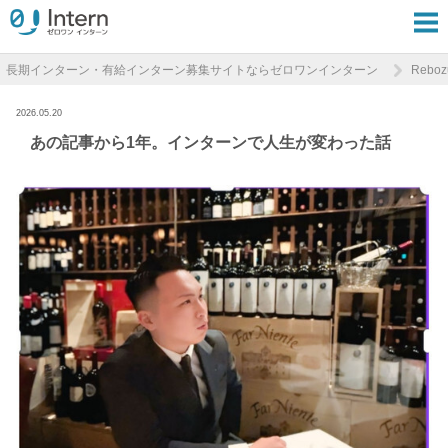
長期インターン・有給インターン募集サイトならゼロワンインターン
Rebo
2026.05.20
あの記事から1年。インターンで人生が変わった話