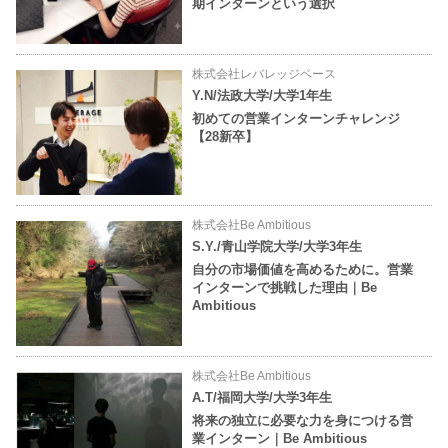
期インターンという選択
株式会社レバレッジベース
Y.N/法政大学/大学1年生
初めての営業インターンチャレンジ
【28新卒】
株式会社Be Ambitious
S.Y./青山学院大学/大学3年生
自分の市場価値を高めるために。営業
インターンで挑戦した理由｜Be
Ambitious
株式会社Be Ambitious
A.T/福岡大学/大学3年生
将来の独立に必要な力を身につける営
業インターン｜Be Ambitious