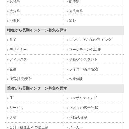
長崎県
熊本県
大分県
鹿児島県
沖縄県
海外
職種から長期インターン募集を探す
営業
エンジニア/プログラミング
デザイナー
マーケティング/広報
ディレクター
事務/アシスタント
企画
ライター/編集/記者
接客/販売/受付
作業体験
業種から長期インターン募集を探す
IT
コンサルティング
サービス
マスコミ/広告/出版
人材
不動産/建築
会計・税理士/その他士業
メーカー