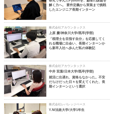
研究で学んだPythonを、顧客の課題を
解く力へ。 要件定義から実装まで挑戦
したエンジニア長期インターン
株式会社アカウンタックス
上原 慶/神奈川大学/既卒(学部)
「税理士を目指す自分」を応援してく
れる職場に出会い、長期インターンか
ら新卒入社へ歩んだ私の体験記
株式会社アカウンタックス
中井 双葉/日本大学/既卒(学部)
就活に出遅れ、資格もなかった。不安
だらけだった日々を変えてくれた、長
期インターンという選択
株式会社レバレッジベース
Y.N/法政大学/大学1年生