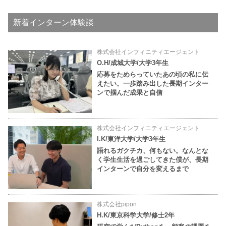
新着インターン体験談
株式会社インフィニティエージェント
O.H/成城大学/大学3年生
応募をためらっていたあの頃の私に伝
えたい。一歩踏み出した長期インター
ンで掴んだ成果と自信
株式会社インフィニティエージェント
I.K/東洋大学/大学3年生
語れるガクチカ、何もない。なんとな
く学生生活を過ごしてきた僕が、長期
インターンで自分を変えるまで
株式会社pipon
H.K/東京科学大学/修士2年