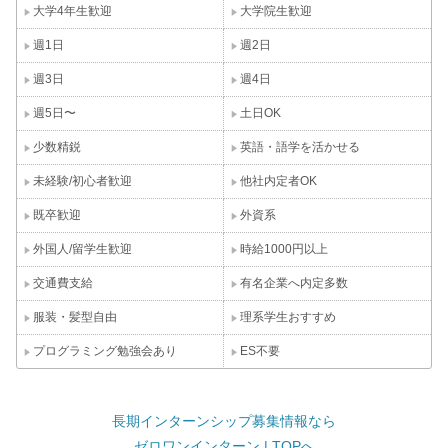
大学4年生歓迎
大学院生歓迎
週1日
週2日
週3日
週4日
週5日〜
土日OK
少数精鋭
英語・語学を活かせる
未経験/初心者歓迎
他社内定者OK
既卒歓迎
外資系
外国人/留学生歓迎
時給1000円以上
交通費支給
有名企業へ内定多数
服装・髪型自由
理系学生おすすめ
プログラミング勉強会あり
ES不要
長期インターンシップ募集情報なら
ゼロワンインターン | TOPへ