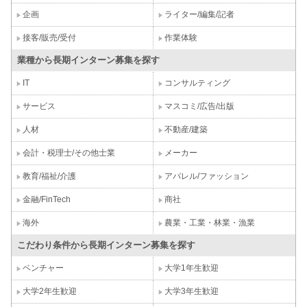
企画
ライター/編集/記者
接客/販売/受付
作業体験
業種から長期インターン募集を探す
IT
コンサルティング
サービス
マスコミ/広告/出版
人材
不動産/建築
会計・税理士/その他士業
メーカー
教育/福祉/介護
アパレル/ファッション
金融/FinTech
商社
海外
農業・工業・林業・漁業
こだわり条件から長期インターン募集を探す
ベンチャー
大学1年生歓迎
大学2年生歓迎
大学3年生歓迎