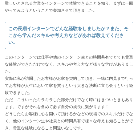
難しいとされる営業をインターンで体験できることを知り、まずは一回
やってみようということで参加させて頂きました。
この長期インターンでどんな経験をしましたか？また、そ
こから学んだスキルや考え方などがあれば教えてくださ
い。
このインターンでは仕事や他のインターン生との時間共有でとても貴重
な経験ができただけでなく、スキルや考え方など様々な学びがありまし
た。
実際に私が訪問したお客様がお家を契約して頂き、一緒に内見まで行っ
てお客様が人生において家を買うという大きな決断に立ち会うという経
験できました。
ただ、こういったキラキラした部分だけでなく時にはきついときもあり
ます。ですがそれを含めて必ず自分の成長に繋がります！
どうしたらお客様に心を開いて頂けるかなどの現場でのスキルだけでな
く、他のインターン生や社員との時間共有で様々な考えも知ることがで
き、貴重な経験になること間違いなしです。