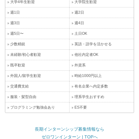
大学4年生歓迎
大学院生歓迎
週1日
週2日
週3日
週4日
週5日〜
土日OK
少数精鋭
英語・語学を活かせる
未経験/初心者歓迎
他社内定者OK
既卒歓迎
外資系
外国人/留学生歓迎
時給1000円以上
交通費支給
有名企業へ内定多数
服装・髪型自由
理系学生おすすめ
プログラミング勉強会あり
ES不要
長期インターンシップ募集情報なら
ゼロワンインターン | TOPへ