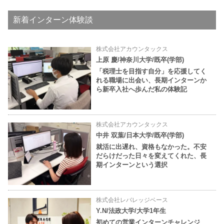
新着インターン体験談
株式会社アカウンタックス
上原 慶/神奈川大学/既卒(学部)
「税理士を目指す自分」を応援してく
れる職場に出会い、長期インターンか
ら新卒入社へ歩んだ私の体験記
株式会社アカウンタックス
中井 双葉/日本大学/既卒(学部)
就活に出遅れ、資格もなかった。不安
だらけだった日々を変えてくれた、長
期インターンという選択
株式会社レバレッジベース
Y.N/法政大学/大学1年生
初めての営業インターンチャレンジ