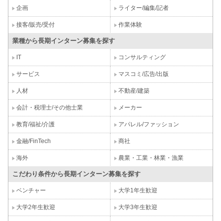
企画
ライター/編集/記者
接客/販売/受付
作業体験
業種から長期インターン募集を探す
IT
コンサルティング
サービス
マスコミ/広告/出版
人材
不動産/建築
会計・税理士/その他士業
メーカー
教育/福祉/介護
アパレル/ファッション
金融/FinTech
商社
海外
農業・工業・林業・漁業
こだわり条件から長期インターン募集を探す
ベンチャー
大学1年生歓迎
大学2年生歓迎
大学3年生歓迎