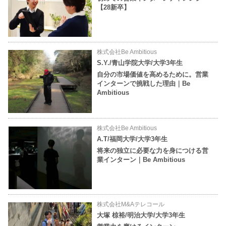
【28新卒】
株式会社Be Ambitious
S.Y./青山学院大学/大学3年生
自分の市場価値を高めるために。営業
インターンで挑戦した理由｜Be
Ambitious
株式会社Be Ambitious
A.T/福岡大学/大学3年生
将来の独立に必要な力を身につける営
業インターン｜Be Ambitious
株式会社M&Aテレコール
大塚 椋裕/明治大学/大学3年生