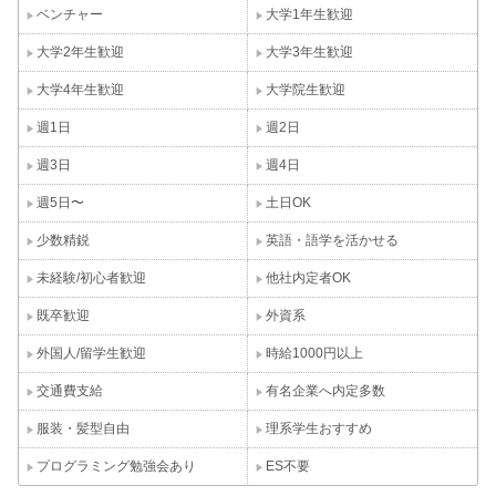
ベンチャー
大学1年生歓迎
大学2年生歓迎
大学3年生歓迎
大学4年生歓迎
大学院生歓迎
週1日
週2日
週3日
週4日
週5日〜
土日OK
少数精鋭
英語・語学を活かせる
未経験/初心者歓迎
他社内定者OK
既卒歓迎
外資系
外国人/留学生歓迎
時給1000円以上
交通費支給
有名企業へ内定多数
服装・髪型自由
理系学生おすすめ
プログラミング勉強会あり
ES不要