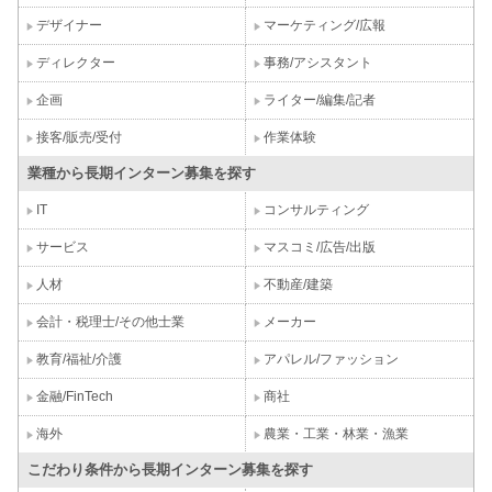
デザイナー
マーケティング/広報
ディレクター
事務/アシスタント
企画
ライター/編集/記者
接客/販売/受付
作業体験
業種から長期インターン募集を探す
IT
コンサルティング
サービス
マスコミ/広告/出版
人材
不動産/建築
会計・税理士/その他士業
メーカー
教育/福祉/介護
アパレル/ファッション
金融/FinTech
商社
海外
農業・工業・林業・漁業
こだわり条件から長期インターン募集を探す