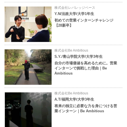
株式会社レバレッジベース
Y.N/法政大学/大学1年生
初めての営業インターンチャレンジ
【28新卒】
株式会社Be Ambitious
S.Y./青山学院大学/大学3年生
自分の市場価値を高めるために。営業
インターンで挑戦した理由｜Be
Ambitious
株式会社Be Ambitious
A.T/福岡大学/大学3年生
将来の独立に必要な力を身につける営
業インターン｜Be Ambitious