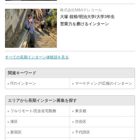
株式会社M&Aテレコール
大塚 椋裕/明治大学/大学3年生
営業力を磨けるインターン
すべての長期インターン体験談を見る
関連キーワード
ITのインターン
マーケティング/広報のインターン
エリアから長期インターン募集を探す
フルリモート/完全在宅勤務
東京都
港区
渋谷区
新宿区
千代田区