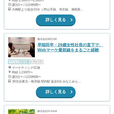
時給 2,300円〜2,500円
週3日〜 / 1日4時間〜
大崎駅より徒歩10分（JR山手線、埼京線、湘南新宿ライン等） 品川駅より徒歩12分（JR山手線、京浜東北線、東海道線、横須賀線等） 五反田駅より徒歩12分（JR山手線・都営浅草線・東急池上線）
詳しく見る
株式会社RECOR
早稲田卒・29歳女性社長の直下で、
Webマーケ最前線をまるごと経験
マスコミ/広告/出版
神奈川県
マーケティング/広報
時給 1,230円〜
週3日〜 / 1日5時間〜
JR京浜東北・根岸線 関内駅 徒歩5分 みなとみらい線 日本大通り駅 徒歩5分 みなとみらい線 馬車道駅 徒歩10分
詳しく見る
株式会社PLAN-B