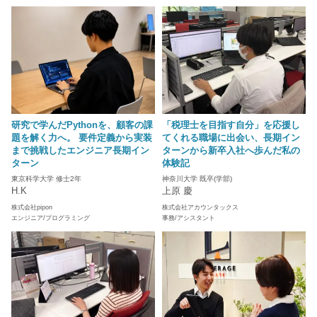
研究で学んだPythonを、顧客の課
「税理士を目指す自分」を応援し
題を解く力へ。 要件定義から実装
てくれる職場に出会い、長期イン
まで挑戦したエンジニア長期イン
ターンから新卒入社へ歩んだ私の
ターン
体験記
東京科学大学 修士2年
神奈川大学 既卒(学部)
H.K
上原 慶
株式会社pipon
株式会社アカウンタックス
エンジニア/プログラミング
事務/アシスタント