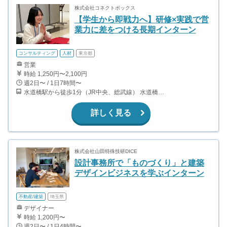
株式会社コネクトボックス
【学生から即戦力へ】研修×実践で営
業力に差をつける長期インターン
コンサルティング
人材
東京都
営業
時給 1,250円〜2,100円
週2日〜 / 1日7時間〜
水道橋駅から徒歩1分（JR中央、総武線） 水道橋駅から徒歩6分（都営三田線）
詳しく見る
株式会社山田特殊技研DICE
設計事務所で「ものづくり」と建築
デザインビジネスを学ぶインターン
不動産/建築
埼玉県
デザイナー
時給 1,200円〜
週2日〜 / 1日4時間〜