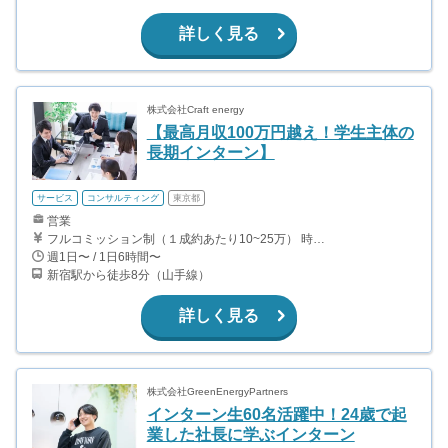
詳しく見る
株式会社Craft energy
【最高月収100万円越え！学生主体の
長期インターン】
サービス
コンサルティング
東京都
営業
フルコミッション制（１成約あたり10~25万） 時給換算で（2000円〜2500円）程度が目安となります。 月100万を稼ぐ学生多数在籍しています。 ■収入例 〇入社1か月目（早稲田大学2年生） 役職：アポインター 月間1契約×10万円＝10万円 ＋交通費 〇入社3か月目（明治大学2年生） 役職：アポインター 月間2契約×13万円＝26万円 ＋交通費 〇入社6か月目（慶應義塾大学3年生） 役職：アポインター 月間5契約×15万円＝75万円 ＋交通費 〇入社15か月目（東京大学3年生） 役職：クローザー 月間3契約×25万=75万円 ＋交通費 交通費支給あり
週1日〜 / 1日6時間〜
新宿駅から徒歩8分（山手線）
詳しく見る
株式会社GreenEnergyPartners
インターン生60名活躍中！24歳で起
業した社長に学ぶインターン