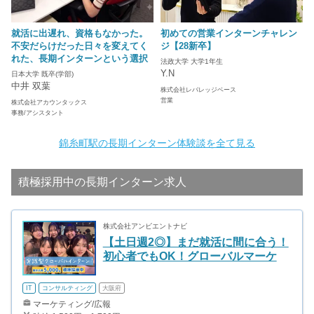
就活に出遅れ、資格もなかった。
初めての営業インターンチャレン
不安だらけだった日々を変えてく
ジ【28新卒】
れた、長期インターンという選択
法政大学 大学1年生
Y.N
日本大学 既卒(学部)
中井 双葉
株式会社レバレッジベース
営業
株式会社アカウンタックス
事務/アシスタント
錦糸町駅の長期インターン体験談を全て見る
積極採用中の長期インターン求人
株式会社アンビエントナビ
【土日週2◎】まだ就活に間に合う！
初心者でもOK！グローバルマーケ
IT
コンサルティング
大阪府
マーケティング/広報