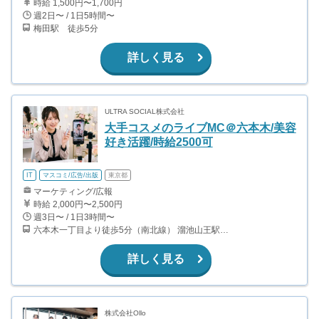
時給 1,500円〜1,700円
週2日〜 / 1日5時間〜
梅田駅 徒歩5分
詳しく見る
ULTRA SOCIAL株式会社
大手コスメのライブMC＠六本木/美容
好き活躍/時給2500可
IT
マスコミ/広告/出版
東京都
マーケティング/広報
時給 2,000円〜2,500円
週3日〜 / 1日3時間〜
六本木一丁目より徒歩5分（南北線） 溜池山王駅より徒歩10分（銀座線） 六本木駅より徒歩12分（日比谷線）
詳しく見る
株式会社Ollo