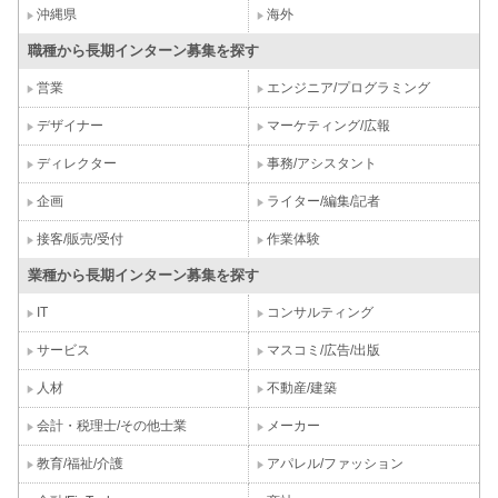
沖縄県
海外
職種から長期インターン募集を探す
営業
エンジニア/プログラミング
デザイナー
マーケティング/広報
ディレクター
事務/アシスタント
企画
ライター/編集/記者
接客/販売/受付
作業体験
業種から長期インターン募集を探す
IT
コンサルティング
サービス
マスコミ/広告/出版
人材
不動産/建築
会計・税理士/その他士業
メーカー
教育/福祉/介護
アパレル/ファッション