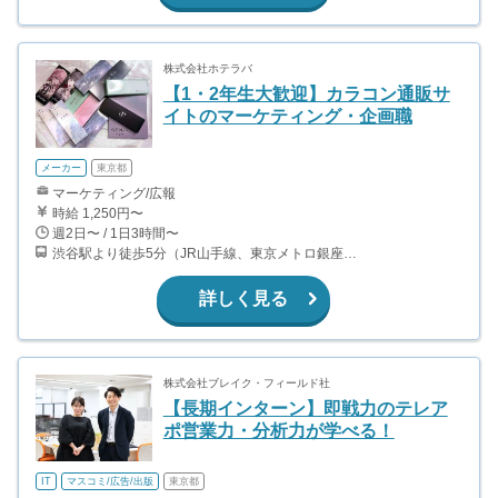
株式会社ホテラバ
【1・2年生大歓迎】カラコン通販サ
イトのマーケティング・企画職
メーカー
東京都
マーケティング/広報
時給 1,250円〜
週2日〜 / 1日3時間〜
渋谷駅より徒歩5分（JR山手線、東京メトロ銀座・半蔵門・副都心線）
詳しく見る
株式会社ブレイク・フィールド社
【長期インターン】即戦力のテレア
ポ営業力・分析力が学べる！
IT
マスコミ/広告/出版
東京都