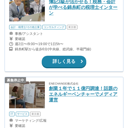
簿記3級が活かせる！税務・会計
が学べる錦糸町の税理士インター
ン
会計・税理士/その他士業
コンサルティング
東京都
事務/アシスタント
要確認
週2日〜/9:00〜19:00で1日5h〜
錦糸町駅から徒歩6分(中央線、総武線、半蔵門線)
詳しく見る
募集停止中
ENECHANGE株式会社
創業１年で１１億円調達！話題の
エネルギーベンチャーでメディア
運営
IT
サービス
東京都
マーケティング/広報
要確認