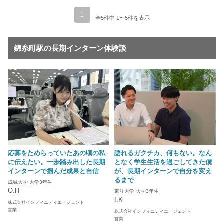
1
全5件中 1〜5件を表示
錦糸町駅の長期インターン体験談
応募をためらっていたあの頃の私
語れるガクチカ、何もない。なん
に伝えたい。一歩踏み出した長期
となく学生生活を過ごしてきた僕
インターンで掴んだ成果と自信
が、長期インターンで自分を変え
るまで
成城大学 大学3年生
O.H
東洋大学 大学3年生
I.K
株式会社インフィニティエージェント
営業
株式会社インフィニティエージェント
営業