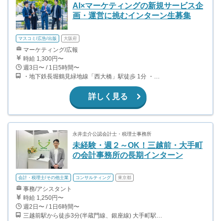
AI×マーケティングの新規サービス企
画・運営に挑むインターン生募集
マスコミ/広告/出版
大阪府
マーケティング/広報
時給 1,300円〜
週3日〜 / 1日5時間〜
・地下鉄長堀鶴見緑地線「西大橋」駅徒歩 1分 ・地下鉄四つ橋線「四ツ橋」駅徒歩 3分 ・地下鉄御堂筋線｜地下鉄長堀鶴見緑地線「心斎橋」駅徒歩 7分
詳しく見る
永井圭介公認会計士・税理士事務所
未経験・週２～OK！三越前・大手町
の会計事務所の長期インターン
会計・税理士/その他士業
コンサルティング
東京都
事務/アシスタント
時給 1,250円〜
週2日〜 / 1日6時間〜
三越前駅から徒歩3分(半蔵門線、銀座線) 大手町駅から徒歩6分(千代田線、半蔵門線、東西線、丸ノ内線 ほか) 新日本橋駅から徒歩5分(総武線) 神田駅から徒歩6分(山手線、中央線、京浜東北線、銀座線)