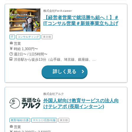
株式会社For A-career
【経営者営業で就活勝ち組へ！】＃
ITコンサル営業＃新規事業立ち上げ
IT
コンサルティング
東京都
営業
時給 1,300円〜
週2日〜 / 1日5時間〜
渋谷駅から徒歩13分（山手線、埼京線、銀座線、半蔵門線、ほか） 神泉駅から徒歩8分（京王井の頭線）
詳しく見る
株式会社アルク
外国人材向け教育サービスの法人向
けテレアポ (長期インターン)
教育/福祉/介護
マスコミ/広告/出版
東京都
営業