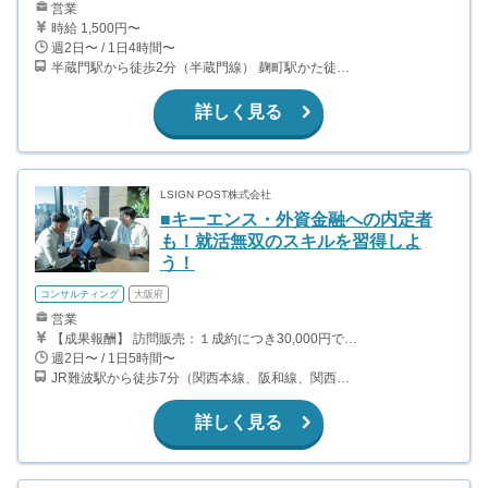
営業
時給 1,500円〜
週2日〜 / 1日4時間〜
半蔵門駅から徒歩2分（半蔵門線） 麹町駅かた徒歩10分（有楽町線）
詳しく見る
LSIGN POST株式会社
■キーエンス・外資金融への内定者
も！就活無双のスキルを習得しよ
う！
コンサルティング
大阪府
営業
【成果報酬】 訪問販売：１成約につき30,000円です。 例えば、光インターネットの成約であれば、平均的に2.5日で1件の契約が見込めます。（12,000円/1日6時間稼働） ＜月収例＞月に100万以上稼ぐ方もいます！ ・月5件成約：150,000円 ・月15件成約：450,000円 ・月30成約：900,000円➕マネジメントインセンティブ300,000円 合計1,200,000円 時給換算で2,000円程度が、平均的なインターン生の報酬となっています。
週2日〜 / 1日5時間〜
JR難波駅から徒歩7分（関西本線、阪和線、関西空港線） 大阪難波駅から徒歩13分（近鉄奈良線、阪神なんば線） 桜川駅から徒歩4分（大阪メトロ千日前線、阪神なんば線）
詳しく見る