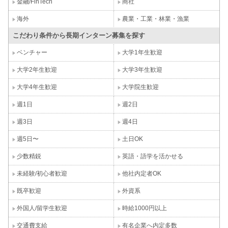
金融/FinTech
商社
海外
農業・工業・林業・漁業
こだわり条件から長期インターン募集を探す
ベンチャー
大学1年生歓迎
大学2年生歓迎
大学3年生歓迎
大学4年生歓迎
大学院生歓迎
週1日
週2日
週3日
週4日
週5日〜
土日OK
少数精鋭
英語・語学を活かせる
未経験/初心者歓迎
他社内定者OK
既卒歓迎
外資系
外国人/留学生歓迎
時給1000円以上
交通費支給
有名企業へ内定多数