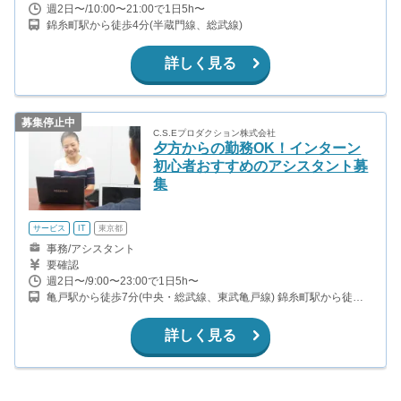
週2日〜/10:00〜21:00で1日5h〜
錦糸町駅から徒歩4分(半蔵門線、総武線)
詳しく見る
募集停止中
C.S.Eプロダクション株式会社
夕方からの勤務OK！インターン
初心者おすすめのアシスタント募
集
サービス
IT
東京都
事務/アシスタント
要確認
週2日〜/9:00〜23:00で1日5h〜
亀戸駅から徒歩7分(中央・総武線、東武亀戸線) 錦糸町駅から徒歩
10分(中央・総武線、半蔵門線)
詳しく見る