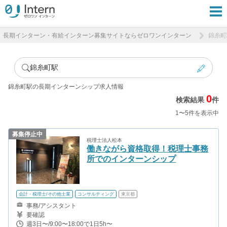
長期インターン・有給インターン募集サイトならゼロワンインターン
錦糸町
錦糸町駅
錦糸町駅の長期インターンシップ求人情報
0
検索結果
件
1〜5件を表示中
募集停止中
税理士法人松本
働きながら資格取得！税理士事務
所でのインターンシップ
会計・税理士/その他士業
コンサルティング
東京都
事務/アシスタント
要確認
週3日〜/9:00〜18:00で1日5h〜