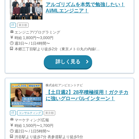
アルゴリズムを本気で勉強したい！
AI/MLエンジニア！
IT
東京都
エンジニア/プログラミング
時給 1,800円〜3,000円
週3日〜 / 1日4時間〜
本郷三丁目駅より徒歩2分（東京メトロ丸の内線/都営地下鉄大江戸線）
詳しく見る
株式会社アンビエントナビ
【土日週2】28卒積極採用！ガクチカ
に強いグローバルインターン！
IT
コンサルティング
東京都
マーケティング/広報
時給 1,500円〜1,700円
週2日〜 / 1日5時間〜
渋谷駅より徒歩7分 表参道駅より徒歩5分