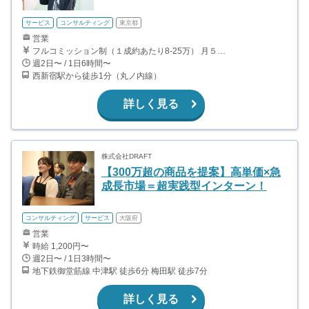
サービス
コンサルティング
東京都
営業
フルコミッション制（１成約あたり8-25万） 月５０万以上稼ぐインターン生も多数います！ ■収入例 ○入社１ヶ月目（明治大学2年生） 役職：アポインター 月間１契約×８万円＝８万円 ＋交通費 ○入社３ヶ月目（東京大学２年生） 役職：アポインター（ランク：ブロンズ） 月間３契約×10万円＝30万円 ＋交通費 ○入社６ヶ月目（早稲田大学３年生） 役職：アポインター（ランク：シルバー） 月間５契約×12万円＝60万円 ＋交通費 ○入社15ヶ月目（慶應大学３年生） 役職：クローザー 月間３契約×25万＝75万円 ＋交通費
週2日〜 / 1日6時間〜
西新宿駅から徒歩1分（丸ノ内線）
詳しく見る
株式会社DRAFT
【300万超の商品を提案】高単価×急
成長市場＝超実践型インターン！
コンサルティング
サービス
大阪府
営業
時給 1,200円〜
週2日〜 / 1日3時間〜
地下鉄御堂筋線 中津駅 徒歩6分 梅田駅 徒歩7分
詳しく見る