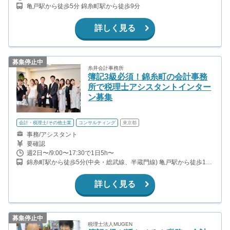
亀戸駅から徒歩5分 錦糸町駅から徒歩9分
詳しく見る
募集停止中
糸井会計事務所
簿記3級必須！錦糸町の会計事務
所で税理士アシスタントインター
ン募集
会計・税理士/その他士業
コンサルティング
東京都
事務/アシスタント
要確認
週2日〜/9:00〜17:30で1日5h〜
錦糸町駅から徒歩5分(中央・総武線、半蔵門線) 亀戸駅から徒歩11
分(中央・総武線、東武亀戸線)
詳しく見る
募集停止中
税理士法人MUGEN