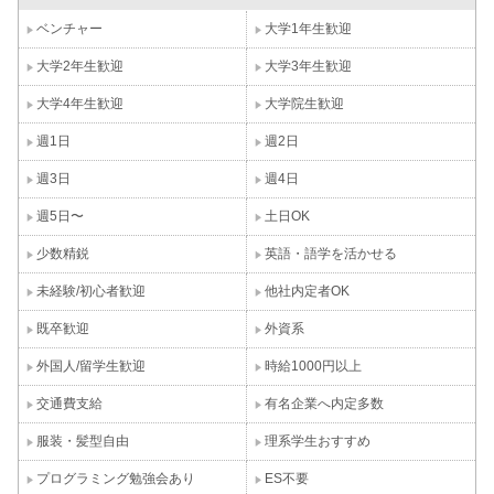
ベンチャー
大学1年生歓迎
大学2年生歓迎
大学3年生歓迎
大学4年生歓迎
大学院生歓迎
週1日
週2日
週3日
週4日
週5日〜
土日OK
少数精鋭
英語・語学を活かせる
未経験/初心者歓迎
他社内定者OK
既卒歓迎
外資系
外国人/留学生歓迎
時給1000円以上
交通費支給
有名企業へ内定多数
服装・髪型自由
理系学生おすすめ
プログラミング勉強会あり
ES不要