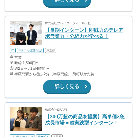
株式会社ブレイク・フィールド社
【長期インターン】即戦力のテレア
ポ営業力・分析力が学べる！
IT
マスコミ/広告/出版
東京都
営業
時給 1,500円〜
週2日〜 / 1日4時間〜
半蔵門駅から徒歩2分（半蔵門線） 麹町駅かた徒歩10分（有楽町線）
詳しく見る
株式会社DRAFT
【300万超の商品を提案】高単価×急
成長市場＝超実践型インターン！
コンサルティング
サービス
大阪府