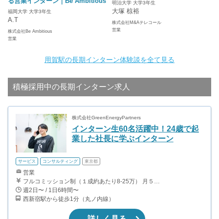
る営業インターン｜Be Ambitious
明治大学 大学3年生
大塚 椋裕
福岡大学 大学3年生
A.T
株式会社M&Aテレコール
営業
株式会社Be Ambitious
営業
用賀駅の長期インターン体験談を全て見る
積極採用中の長期インターン求人
株式会社GreenEnergyPartners
インターン生60名活躍中！24歳で起
業した社長に学ぶインターン
サービス
コンサルティング
東京都
営業
フルコミッション制（１成約あたり8-25万） 月５０万以上稼ぐインターン生も多数います！ ■収入例 ○入社１ヶ月目（明治大学2年生） 役職：アポインター 月間１契約×８万円＝８万円 ＋交通費 ○入社３ヶ月目（東京大学２年生） 役職：アポインター（ランク：ブロンズ） 月間３契約×10万円＝30万円 ＋交通費 ○入社６ヶ月目（早稲田大学３年生） 役職：アポインター（ランク：シルバー） 月間５契約×12万円＝60万円 ＋交通費 ○入社15ヶ月目（慶應大学３年生） 役職：クローザー 月間３契約×25万＝75万円 ＋交通費
週2日〜 / 1日6時間〜
西新宿駅から徒歩1分（丸ノ内線）
詳しく見る