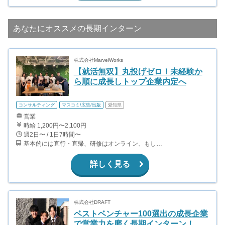
あなたにオススメの長期インターン
株式会社MarvelWorks
【就活無双】丸投げゼロ！未経験か
ら順に成長しトップ企業内定へ
コンサルティング
マスコミ/広告/出版
愛知県
営業
時給 1,200円〜2,100円
週2日〜 / 1日7時間〜
基本的には直行・直帰、研修はオンライン、もしくは提携企業様先で行います。 【本社所在地】 東京都渋谷区神宮前六丁目２３番４号桑野ビル２階 ※東海エリア（愛知/長野/岐阜/三重）での募集になります。
詳しく見る
株式会社DRAFT
ベストベンチャー100選出の成長企業
で営業力を磨く長期インターン！