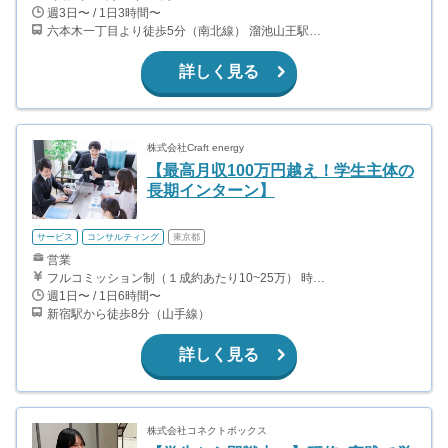
週3日〜 / 1日3時間〜
六本木一丁目より徒歩5分（南北線） 溜池山王駅より徒歩10分（銀座線） 六本木駅より徒歩12分（日比谷線）
詳しく見る
株式会社Craft energy
【最高月収100万円越え！学生主体の
長期インターン】
サービス
コンサルティング
東京都
営業
フルコミッション制（１成約あたり10~25万） 時給換算で（2000円〜2500円）程度が目安となります。 月100万を稼ぐ学生多数在籍しています。 ■収入例 〇入社1か月目（早稲田大学2年生） 役職：アポインター 月間1契約×10万円＝10万円 ＋交通費 〇入社3か月目（明治大学2年生） 役職：アポインター 月間2契約×13万円＝26万円 ＋交通費 〇入社6か月目（慶應義塾大学3年生） 役職：アポインター 月間5契約×15万円＝75万円 ＋交通費 〇入社15か月目（東京大学3年生） 役職：クローザー 月間3契約×25万=75万円 ＋交通費 交通費支給あり
週1日〜 / 1日6時間〜
新宿駅から徒歩8分（山手線）
詳しく見る
株式会社コネクトボックス