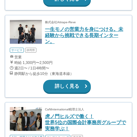
株式会社Attrape-Reve
一生モノの営業力を身につける。未
経験から挑戦できる長期インター
ン。
サービス
静岡県
営業
時給 1,300円〜2,500円
週2日〜 / 1日4時間〜
静岡駅から徒歩10分（東海道本線）
詳しく見る
CaNInternational税理士法人
虎ノ門ヒルズで働く！
世界5位の国際会計事務所グループで
実務学ぶ！