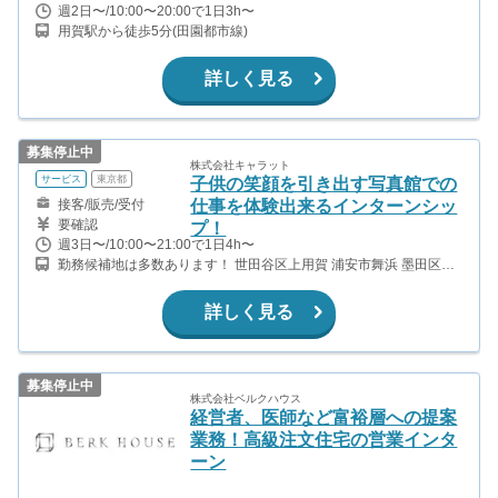
週2日〜/10:00〜20:00で1日3h〜
用賀駅から徒歩5分(田園都市線)
詳しく見る
募集停止中
株式会社キャラット
サービス
東京都
子供の笑顔を引き出す写真館での
接客/販売/受付
仕事を体験出来るインターンシッ
要確認
プ！
週3日〜/10:00〜21:00で1日4h〜
勤務候補地は多数あります！ 世田谷区上用賀 浦安市舞浜 墨田区江
東橋 目黒区自由が丘 横浜市港北区 世田谷区玉川 所沢市緑町 春日部
市下柳 足立区西新井 草加市高砂
詳しく見る
募集停止中
株式会社ベルクハウス
経営者、医師など富裕層への提案
業務！高級注文住宅の営業インタ
ーン