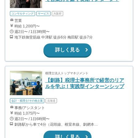
コンサルティング
サービス
大阪府
営業
時給 1,200円〜
週2日〜 / 1日3時間〜
地下鉄御堂筋線 中津駅 徒歩6分 梅田駅 徒歩7分
詳しく見る
税理士法人トップマネジメント
【釧路】税理士事務所で経営のリア
ルを学ぶ！実践型インターンシップ
会計・税理士/その他士業
北海道
事務/アシスタント
時給 1,075円〜
週2日〜 / 1日6時間〜
釧路駅から車で4分（花咲線、根室本線、釧網本線）
詳しく見る