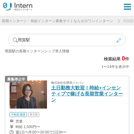
長期インターン・有給インターン募集サイトならゼロワンインターン
用賀駅
用賀駅
用賀駅の長期インターンシップ求人情報
0
検索結果
件
1〜14件を表示中
募集停止中
株式会社住環境ジャパン
土日勤務大歓迎！時給+インセン
ティブで稼げる長期営業インター
ン
不動産/建築
東京都
営業
時給 1,500円〜
週1日〜/9:00〜20:00で1日3h〜