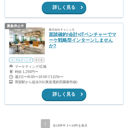
詳しく見る
募集停止中
株式会社キャシュモ
面談確約!会計×ITベンチャーでマ
ーケ戦略型インターンしません
か?
コンサルティング
東京都
マーケティング/広報
時給 1,250円〜
週2日〜/9:00〜18:00で1日5h〜
用賀駅から徒歩3分(東急電鉄田園都市線)
詳しく見る
1
全14件中 1〜14件を表示