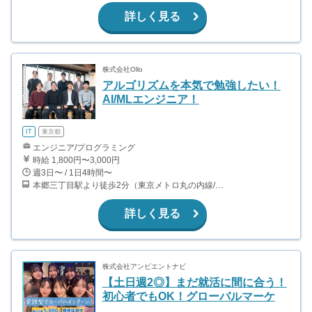
詳しく見る
株式会社Ollo
アルゴリズムを本気で勉強したい！
AI/MLエンジニア！
IT
東京都
エンジニア/プログラミング
時給 1,800円〜3,000円
週3日〜 / 1日4時間〜
本郷三丁目駅より徒歩2分（東京メトロ丸の内線/都営地下鉄大江戸線）
詳しく見る
株式会社アンビエントナビ
【土日週2◎】まだ就活に間に合う！
初心者でもOK！グローバルマーケ