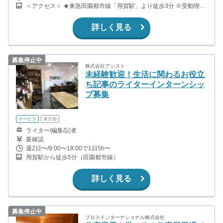
＜アクセス＞ ★東急田園都市線「用賀駅」より徒歩3分 ※受動喫煙
対策：屋内全面禁煙
詳しく見る
募集停止中
株式会社アシスト
未経験歓迎！生活に関わるお役立
ち記事のライターインターンシッ
プ募集
サービス
東京都
ライター/編集/記者
要確認
週2日〜/9:00〜18:00で1日5h〜
用賀駅から徒歩5分（田園都市線）
詳しく見る
募集停止中
ブロスインターナショナル株式会社