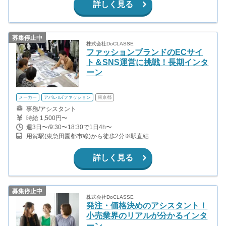
詳しく見る
募集停止中
株式会社DoCLASSE
ファッションブランドのECサイ
ト＆SNS運営に挑戦！長期インタ
ーン
メーカー
アパレル/ファッション
東京都
事務/アシスタント
時給 1,500円〜
週3日〜/9:30〜18:30で1日4h〜
用賀駅(東急田園都市線)から徒歩2分※駅直結
詳しく見る
募集停止中
株式会社DoCLASSE
発注・価格決めのアシスタント！
小売業界のリアルが分かるインタ
ーン