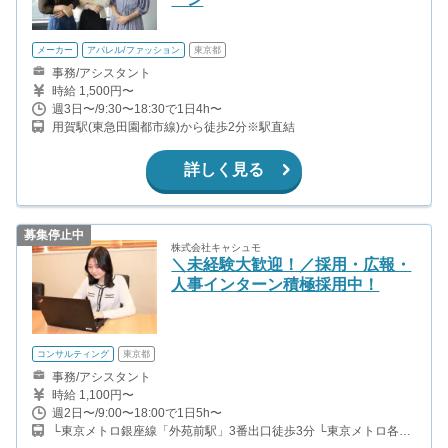
メーカー
アパレル/ファッション
東京都
事務/アシスタント
時給 1,500円〜
週3日〜/9:30〜18:30で1日4h〜
用賀駅(東急田園都市線)から徒歩2分※駅直結
詳しく見る
募集停止中
株式会社キャシュモ
＼未経験大歓迎！／採用・広報・
人事インターン積極採用中！
コンサルティング
東京都
事務/アシスタント
時給 1,100円〜
週2日〜/9:00〜18:00で1日5h〜
└東京メトロ銀座線「外苑前駅」3番出口徒歩3分 └東京メトロ各線
「表参道駅」A3番出口徒歩5分