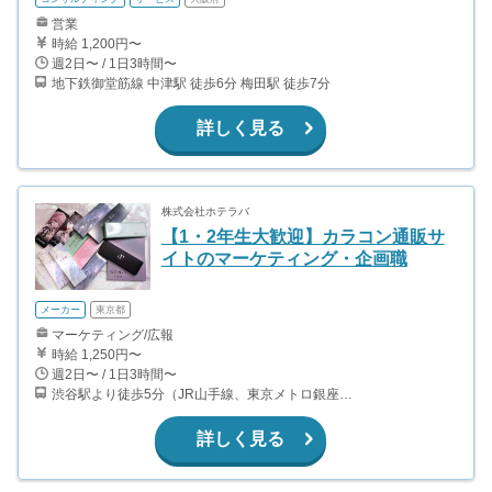
営業
時給 1,200円〜
週2日〜 / 1日3時間〜
地下鉄御堂筋線 中津駅 徒歩6分 梅田駅 徒歩7分
詳しく見る
株式会社ホテラバ
【1・2年生大歓迎】カラコン通販サ
イトのマーケティング・企画職
メーカー
東京都
マーケティング/広報
時給 1,250円〜
週2日〜 / 1日3時間〜
渋谷駅より徒歩5分（JR山手線、東京メトロ銀座・半蔵門・副都心線）
詳しく見る