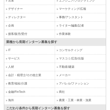
営業
エンジニア/プログラミング
デザイナー
マーケティング/広報
ディレクター
事務/アシスタント
企画
ライター/編集/記者
接客/販売/受付
作業体験
業種から長期インターン募集を探す
IT
コンサルティング
サービス
マスコミ/広告/出版
人材
不動産/建築
会計・税理士/その他士業
メーカー
教育/福祉/介護
アパレル/ファッション
金融/FinTech
商社
海外
農業・工業・林業・漁業
こだわり条件から長期インターン募集を探す