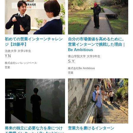
初めての営業インターンチャレン
自分の市場価値を高めるために。
ジ【28新卒】
営業インターンで挑戦した理由｜
Be Ambitious
法政大学 大学1年生
Y.N
青山学院大学 大学3年生
S.Y.
株式会社レバレッジベース
営業
株式会社Be Ambitious
営業
将来の独立に必要な力を身につけ
営業力を磨けるインターン