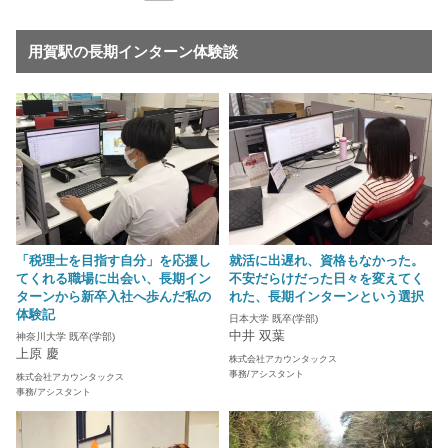
用賀駅の長期インターン体験談
「税理士を目指す自分」を応援し
就活に出遅れ、資格もなかった。
てくれる職場に出会い、長期イン
不安だらけだった日々を変えてく
ターンから新卒入社へ歩んだ私の
れた、長期インターンという選択
体験記
日本大学 既卒(学部)
中井 双葉
神奈川大学 既卒(学部)
上原 慶
株式会社アカウンタックス
事務/アシスタント
株式会社アカウンタックス
事務/アシスタント