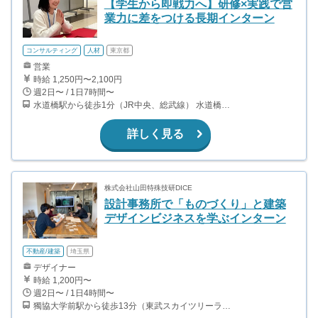
【学生から即戦力へ】研修×実践で営
業力に差をつける長期インターン
コンサルティング
人材
東京都
営業
時給 1,250円〜2,100円
週2日〜 / 1日7時間〜
水道橋駅から徒歩1分（JR中央、総武線） 水道橋駅から徒歩6分（都営三田線）
詳しく見る
株式会社山田特殊技研DICE
設計事務所で「ものづくり」と建築
デザインビジネスを学ぶインターン
不動産/建築
埼玉県
デザイナー
時給 1,200円〜
週2日〜 / 1日4時間〜
獨協大学前駅から徒歩13分（東武スカイツリーライン、東武伊勢崎線、東武日光線、鬼怒川線）