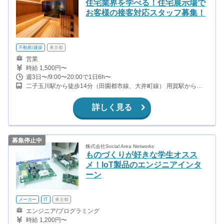
住宅業界を学べる！住宅展示場で
お客様の接客対応スタッフ募集！
不動産/建築
東京都
営業
時給 1,500円〜
週3日〜/9:00〜20:00で1日6h〜
二子玉川駅から徒歩14分（田園都市線、大井町線） 用賀駅から徒
歩11分（東急田園都市線）
詳しく見る
募集停止中
株式会社Social Area Networks
ものづくりが好きな学生オスス
メ！IoT製品のエンジニアインタ
ーン
メーカー
IT
東京都
エンジニア/プログラミング
時給 1,200円〜