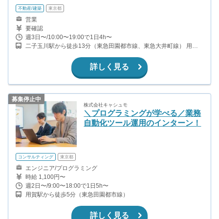
不動産/建築
東京都
営業
要確認
週3日〜/10:00〜19:00で1日4h〜
二子玉川駅から徒歩13分（東急田園都市線、東急大井町線） 用賀
駅から徒歩10分（東急田園都市線）
詳しく見る
募集停止中
株式会社キャシュモ
＼プログラミングが学べる／業務
自動化ツール運用のインターン！
コンサルティング
東京都
エンジニア/プログラミング
時給 1,100円〜
週2日〜/9:00〜18:00で1日5h〜
用賀駅から徒歩5分（東急田園都市線）
詳しく見る