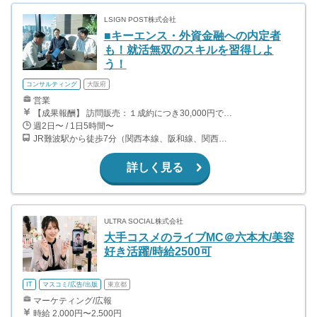
LSIGN POST株式会社
■キーエンス・外資金融への内定者
も！就活無双のスキルを習得しよ
う！
コンサルティング
大阪府
営業
【成果報酬】 訪問販売：１成約につき30,000円です。 例えば、光インターネットの成約であれば、平均的に2.5日で1件の契約が見込めます。（12,000円/1日6時間稼働） ＜月収例＞月に100万以上稼ぐ方もいます！ ・月5件成約：150,000円 ・月15件成約：450,000円 ・月30成約：900,000円➕マネジメントインセンティブ300,000円 合計1,200,000円 時給換算で2,000円程度が、平均的なインターン生の報酬となっています。
週2日〜 / 1日5時間〜
JR難波駅から徒歩7分（関西本線、阪和線、関西空港線） 大阪難波駅から徒歩13分（近鉄奈良線、阪神なんば線） 桜川駅から徒歩4分（大阪メトロ千日前線、阪神なんば線）
詳しく見る
ULTRA SOCIAL株式会社
大手コスメのライブMC＠六本木/美容
好き活躍/時給2500可
IT
マスコミ/広告/出版
東京都
マーケティング/広報
時給 2,000円〜2,500円