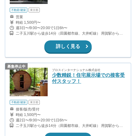
不動産/建築
東京都
営業
時給 1,500円〜
週3日〜/9:00〜20:00で1日6h〜
二子玉川駅から徒歩14分（田園都市線、大井町線） 用賀駅から徒
歩11分（東急田園都市線）
詳しく見る
募集停止中
ブロスインターナショナル株式会社
少数精鋭！住宅展示場での接客受
付スタッフ！
不動産/建築
東京都
接客/販売/受付
時給 1,500円〜
週2日〜/9:00〜20:00で1日6h〜
二子玉川駅から徒歩14分（田園都市線、大井町線） 用賀駅から徒
歩11分（東急田園都市線）