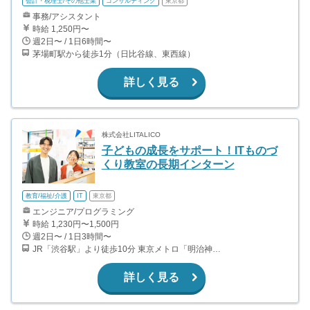
会計・税理士/その他士業
コンサルティング
東京都
事務/アシスタント
時給 1,250円〜
週2日〜 / 1日6時間〜
茅場町駅から徒歩1分（日比谷線、東西線）
詳しく見る
株式会社LITALICO
子どもの成長をサポート！ITものづ
くり教室の長期インターン
教育/福祉/介護
IT
東京都
エンジニア/プログラミング
時給 1,230円〜1,500円
週2日〜 / 1日3時間〜
JR「渋谷駅」より徒歩10分 東京メトロ「明治神宮前〈原宿〉駅」より徒歩10分 ※掲載住所は渋谷校です。 関東エリア24拠点の教室勤務、またはオンライン講師として、勤務地・勤務形態を選択できます。
詳しく見る