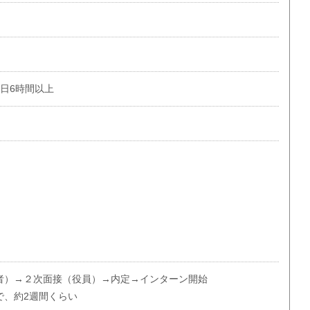
1日6時間以上
者）→２次面接（役員）→内定→インターン開始
で、約2週間くらい