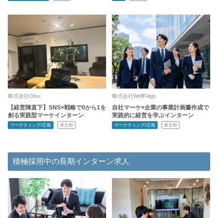
株式会社Oisu
株式会社WellFlags
【経営陣直下】SNS×戦略で0から1を
自社マーケ×企業の事業計画書作成で
創る実践型マーケインターン
実践的に経営を学ぶインターン
マーケティング/広報
東京都
マーケティング/広報
東京都
積極採用中の長期インターン求人