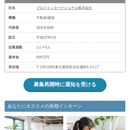
社名
ブロスインターナショナル株式会社
業種
不動産/建築
代表者
清水目佳樹
設立
平成22年6月
従業員数
1人〜5人
資本金
900万円
所在地
〒158-0095東京都世田谷区瀬田4-23-17
募集再開時に通知を受ける
あなたにオススメの長期インターン