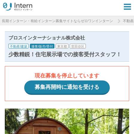
長期インターン・有給インターン募集サイトならゼロワンインターン
不動産
ブロスインターナショナル株式会社
不動産/建築
接客/販売/受付
東京都
世田谷区
少数精鋭！住宅展示場での接客受付スタッフ！
現在募集を停止しています
募集再開時に通知を受ける