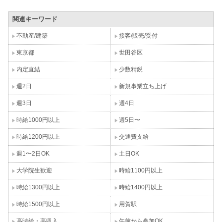
関連キーワード
不動産/建築
接客/販売/受付
東京都
世田谷区
内定直結
少数精鋭
週2日
新規事業立ち上げ
週3日
週4日
時給1000円以上
週5日〜
時給1200円以上
交通費支給
週1〜2日OK
土日OK
大学院生歓迎
時給1100円以上
時給1300円以上
時給1400円以上
時給1500円以上
用賀駅
高時給・高収入
午前から参加OK