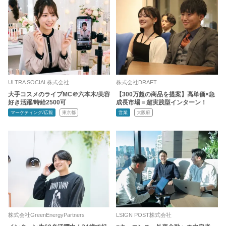
ULTRA SOCIAL株式会社
株式会社DRAFT
大手コスメのライブMC＠六本木/美容
【300万超の商品を提案】高単価×急
好き活躍/時給2500可
成長市場＝超実践型インターン！
マーケティング/広報
東京都
営業
大阪府
株式会社GreenEnergyPartners
LSIGN POST株式会社