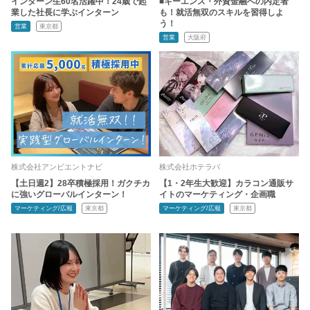
インターン生60名活躍中！24歳で起
■キーエンス・外資金融への内定者
業した社長に学ぶインターン
も！就活無双のスキルを習得しよ
う！
営業
東京都
営業
大阪府
株式会社アンビエントナビ
株式会社ホテラバ
【土日週2】28卒積極採用！ガクチカ
【1・2年生大歓迎】カラコン通販サ
に強いグローバルインターン！
イトのマーケティング・企画職
マーケティング/広報
東京都
マーケティング/広報
東京都