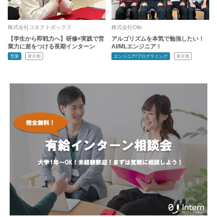
株式会社コネクトボックス
株式会社Ollo
【学生から即戦力へ】研修×実践で営
アルゴリズムを本気で勉強したい！
業力に差をつける長期インターン
AI/MLエンジニア！
営業
東京都
エンジニア/プログラミング
東京都