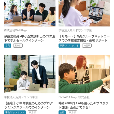
株式会社WellFlags
学校法人角川ドワンゴ学園
伊藤忠出身×中小企業診断士のCEO直
【リモート】N高グループネットコー
下で学ぶセールスインターン
スでの学校運営補助・生徒サポート
営業
東京都
事務/アシスタント
埼玉県
学校法人角川ドワンゴ学園
ENSAPIA Tokyo株式会社
【新宿】小中高校生のためのプログ
時給2000円！AIを使ったAIプロダク
ラミングスクールでのインターン
ト開発 / 企画ができる！
事務/アシスタント
東京都
企画
東京都