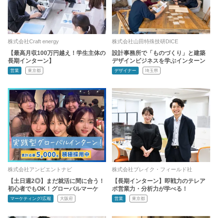
株式会社Craft energy
株式会社山田特殊技研DICE
【最高月収100万円越え！学生主体の
設計事務所で「ものづくり」と建築
長期インターン】
デザインビジネスを学ぶインターン
営業
東京都
デザイナー
埼玉県
株式会社アンビエントナビ
株式会社ブレイク・フィールド社
【土日週2◎】まだ就活に間に合う！
【長期インターン】即戦力のテレア
初心者でもOK！グローバルマーケ
ポ営業力・分析力が学べる！
マーケティング/広報
大阪府
営業
東京都