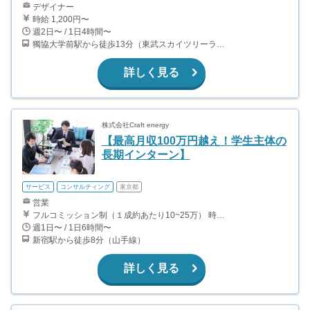
デザイナー
時給 1,200円〜
週2日〜 / 1日4時間〜
獨協大学前駅から徒歩13分（東武スカイツリーライン、東武伊勢崎線、東武日光線、鬼怒川線）
詳しく見る
株式会社Craft energy
【最高月収100万円越え！学生主体の
長期インターン】
サービス
コンサルティング
東京都
営業
フルコミッション制（１成約あたり10~25万） 時給換算で（2000円〜2500円）程度が目安となります。 月100万を稼ぐ学生多数在籍しています。 ■収入例 〇入社1か月目（早稲田大学2年生） 役職：アポインター 月間1契約×10万円＝10万円 ＋交通費 〇入社3か月目（明治大学2年生） 役職：アポインター 月間2契約×13万円＝26万円 ＋交通費 〇入社6か月目（慶應義塾大学3年生） 役職：アポインター 月間5契約×15万円＝75万円 ＋交通費 〇入社15か月目（東京大学3年生） 役職：クローザー 月間3契約×25万=75万円 ＋交通費 交通費支給あり
週1日〜 / 1日6時間〜
新宿駅から徒歩8分（山手線）
詳しく見る