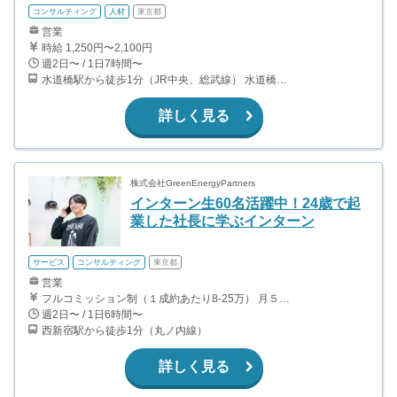
コンサルティング
人材
東京都
営業
時給 1,250円〜2,100円
週2日〜 / 1日7時間〜
水道橋駅から徒歩1分（JR中央、総武線） 水道橋駅から徒歩6分（都営三田線）
詳しく見る
株式会社GreenEnergyPartners
インターン生60名活躍中！24歳で起
業した社長に学ぶインターン
サービス
コンサルティング
東京都
営業
フルコミッション制（１成約あたり8-25万） 月５０万以上稼ぐインターン生も多数います！ ■収入例 ○入社１ヶ月目（明治大学2年生） 役職：アポインター 月間１契約×８万円＝８万円 ＋交通費 ○入社３ヶ月目（東京大学２年生） 役職：アポインター（ランク：ブロンズ） 月間３契約×10万円＝30万円 ＋交通費 ○入社６ヶ月目（早稲田大学３年生） 役職：アポインター（ランク：シルバー） 月間５契約×12万円＝60万円 ＋交通費 ○入社15ヶ月目（慶應大学３年生） 役職：クローザー 月間３契約×25万＝75万円 ＋交通費
週2日〜 / 1日6時間〜
西新宿駅から徒歩1分（丸ノ内線）
詳しく見る