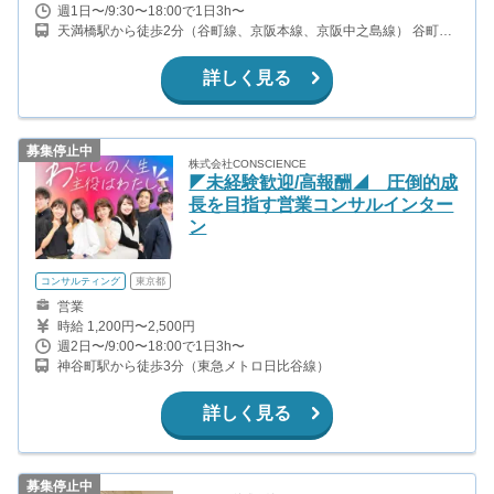
週1日〜/9:30〜18:00で1日3h〜
天満橋駅から徒歩2分（谷町線、京阪本線、京阪中之島線） 谷町四
丁目駅から徒歩8分（中央線、谷町線） 北浜駅から徒歩11分（堺筋
線、京阪本線）
詳しく見る
募集停止中
株式会社CONSCIENCE
◤未経験歓迎/高報酬◢ 圧倒的成
長を目指す営業コンサルインター
ン
コンサルティング
東京都
営業
時給 1,200円〜2,500円
週2日〜/9:00〜18:00で1日3h〜
神谷町駅から徒歩3分（東急メトロ日比谷線）
詳しく見る
募集停止中