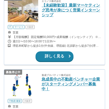
エコノス株式会社
【未経験歓迎】最新マーケティン
グ思考が身につく営業インターン
シップ
IT
サービス
大阪府
営業
【月額報酬】 固定報酬50,000円+成果報酬（インセンティブ） ※時
給換算で「1,110円～2,000円」程度が目安になります。 【交通費
週2日〜/10:00〜18:00で1日3h〜
支給】 10,000円／月（居住地に関わらず一律） ※月4回は本社にて
堺筋本町駅から徒歩1分(中央線、堺筋線) 北浜駅から徒歩7分(堺筋
定期報告業務があります。
線、京阪本線) 本町駅から徒歩10分(中央線、御堂筋線、四つ橋線)
谷町四丁目駅から徒歩12分(中央線、谷町線)
詳しく見る
募集停止中
進成プロパティー株式会社
急成長中の不動産ベンチャー企業
がスターティングメンバー募集
中！
不動産/建築
大阪府
営業