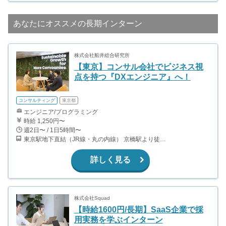
あなたにオススメの長期インターン
株式会社船井総合研究所
【東京】コンサル会社でビジネス視
点を持つ『DXエンジニア』へ！
コンサルティング
東京都
エンジニア/プログラミング
時給 1,250円〜
週2日〜 / 1日5時間〜
東京駅地下直結（JR線・丸の内線） 京橋駅より徒歩3分（銀座線） 日本橋駅より徒歩6分（東西線、銀座線、都営浅草線）
詳しく見る
株式会社Squad
【時給1600円/長期】SaaS企業で採
用実務を学ぶインターン