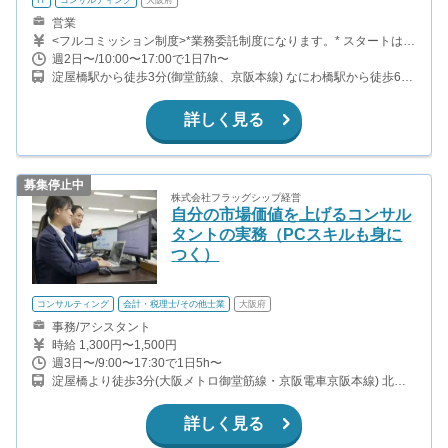
営業
<フルコミッション制度>*業務委託制度になります。* スタートは、
アポイント取得1件/5,000円の成果報酬のお支払いになります。(成
週2日〜/10:00〜17:00で1日7h〜
果報酬の上限はございません。) その後、実務の習得具合を確認し
淀屋橋駅から徒歩3分(御堂筋線、京阪本線) なにわ橋駅から徒歩6分
ながら能力や適性に応じた時給制度もございます。 (例)時給1500円
(京阪中之島線) 北浜駅から徒歩7分(堺筋線、京阪本線) 大江橋駅か
+成果報酬＋インセンティブ 〇交通費完全支給！！！ 〇インセンテ
ら徒歩7分(京阪中之島線)
ィブ制度有！！(面接時ご説明させて頂きます。) <先輩インターン
詳しく見る
例> 新人「Aくん」 初月5日出勤で月収10万円達成！ インターンリ
ーダー「C君」 週4回出勤で月収50万円達成
募集停止中
株式会社フラッグシップ経営
自分の市場価値を上げるコンサル
タントの実務（PCスキルも身に
つく）
コンサルティング
会計・税理士/その他士業
大阪府
事務/アシスタント
時給 1,300円〜1,500円
週3日〜/9:00〜17:30で1日5h〜
淀屋橋より徒歩3分(大阪メトロ御堂筋線・京阪電車京阪本線) 北浜
駅より徒歩5分(大阪メトロ堺筋線)
詳しく見る