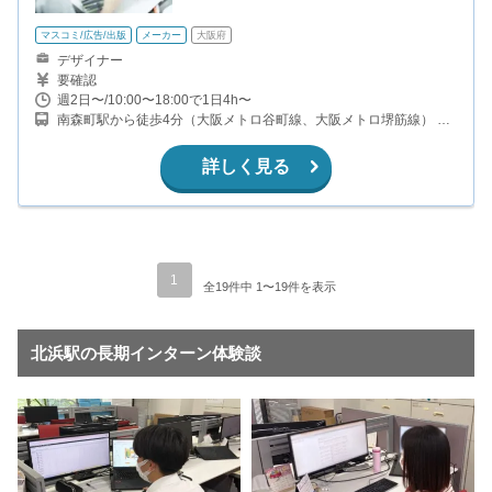
マスコミ/広告/出版
メーカー
大阪府
デザイナー
要確認
週2日〜/10:00〜18:00で1日4h〜
南森町駅から徒歩4分（大阪メトロ谷町線、大阪メトロ堺筋線） 大
阪天満宮駅から徒歩5分（JR東西線・学研都市線） 北浜駅から徒歩
9分（大阪メトロ堺筋線、京阪本線）
詳しく見る
1
全19件中 1〜19件を表示
北浜駅の長期インターン体験談