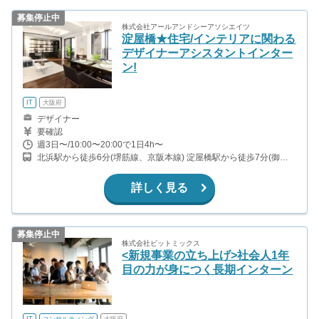
募集停止中
株式会社アールアンドシーアソシエイツ
淀屋橋★住宅/インテリアに関わる
デザイナーアシスタントインター
ン!
IT
大阪府
デザイナー
要確認
週3日〜/10:00〜20:00で1日4h〜
北浜駅から徒歩6分(堺筋線、京阪本線) 淀屋橋駅から徒歩7分(御堂
筋線、京阪本線) なにわ橋駅から徒歩10分(京阪中之島線) 肥後橋駅
から徒歩11分(四つ橋線)
詳しく見る
募集停止中
株式会社ビットミックス
<新規事業の立ち上げ>社会人1年
目の力が身につく長期インターン
IT
コンサルティング
大阪府