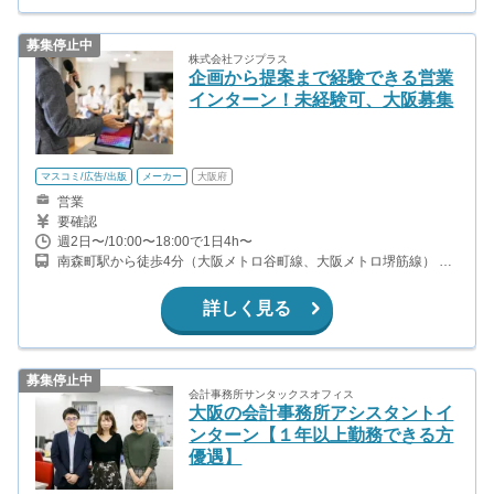
募集停止中
株式会社フジプラス
企画から提案まで経験できる営業
インターン！未経験可、大阪募集
マスコミ/広告/出版
メーカー
大阪府
営業
要確認
週2日〜/10:00〜18:00で1日4h〜
南森町駅から徒歩4分（大阪メトロ谷町線、大阪メトロ堺筋線） 大
阪天満宮駅から徒歩5分（JR東西線・学研都市線） 北浜駅から徒歩
9分（大阪メトロ堺筋線、京阪本線）
詳しく見る
募集停止中
会計事務所サンタックスオフィス
大阪の会計事務所アシスタントイ
ンターン【１年以上勤務できる方
優遇】