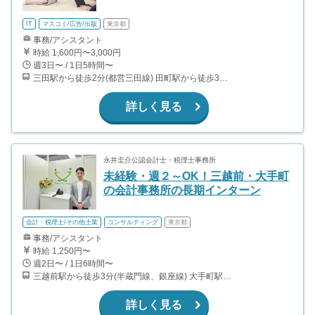
IT
マスコミ/広告/出版
東京都
事務/アシスタント
時給 1,600円〜3,000円
週3日〜 / 1日5時間〜
三田駅から徒歩2分(都営三田線) 田町駅から徒歩3分(JR山手線、京浜東北線)
詳しく見る
永井圭介公認会計士・税理士事務所
未経験・週２～OK！三越前・大手町
の会計事務所の長期インターン
会計・税理士/その他士業
コンサルティング
東京都
事務/アシスタント
時給 1,250円〜
週2日〜 / 1日6時間〜
三越前駅から徒歩3分(半蔵門線、銀座線) 大手町駅から徒歩6分(千代田線、半蔵門線、東西線、丸ノ内線 ほか) 新日本橋駅から徒歩5分(総武線) 神田駅から徒歩6分(山手線、中央線、京浜東北線、銀座線)
詳しく見る