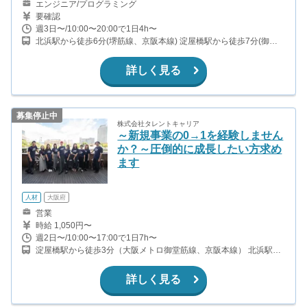
エンジニア/プログラミング
要確認
週3日〜/10:00〜20:00で1日4h〜
北浜駅から徒歩6分(堺筋線、京阪本線) 淀屋橋駅から徒歩7分(御堂
筋線、京阪本線) なにわ橋駅から徒歩10分(京阪中之島線) 肥後橋駅
から徒歩11分(四つ橋線)
詳しく見る
募集停止中
株式会社タレントキャリア
～新規事業の0→1を経験しません
か？～圧倒的に成長したい方求め
ます
人材
大阪府
営業
時給 1,050円〜
週2日〜/10:00〜17:00で1日7h〜
淀屋橋駅から徒歩3分（大阪メトロ御堂筋線、京阪本線） 北浜駅か
ら徒歩4分（大阪メトロ堺筋線、京阪本線） なにわ橋駅から徒歩3
分（京阪中之島線） 大江橋駅から徒歩7分（京阪中之島線）
詳しく見る