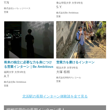
Y.N
青山学院大学 大学3年生
S.Y.
株式会社レバレッジベース
営業
株式会社Be Ambitious
営業
将来の独立に必要な力を身につけ
営業力を磨けるインターン
る営業インターン｜Be Ambitious
明治大学 大学3年生
大塚 椋裕
福岡大学 大学3年生
A.T
株式会社M&Aテレコール
営業
株式会社Be Ambitious
営業
北浜駅の長期インターン体験談を全て見る
積極採用中の長期インターン求人