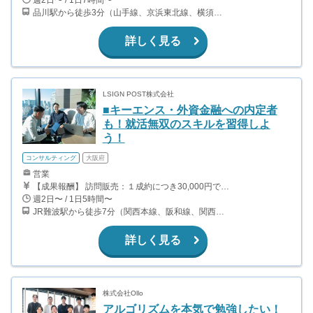
週2日〜 / 1日7時間〜
品川駅から徒歩3分（山手線、京浜東北線、横須賀線、上野東京ライン、ほか） 上大岡駅～都内の送迎なので、横浜付近在住が望ましいです。
詳しく見る
LSIGN POST株式会社
■キーエンス・外資金融への内定者
も！就活無双のスキルを習得しよ
う！
コンサルティング
大阪府
営業
【成果報酬】 訪問販売：１成約につき30,000円です。 例えば、光インターネットの成約であれば、平均的に2.5日で1件の契約が見込めます。（12,000円/1日6時間稼働） ＜月収例＞月に100万以上稼ぐ方もいます！ ・月5件成約：150,000円 ・月15件成約：450,000円 ・月30成約：900,000円➕マネジメントインセンティブ300,000円 合計1,200,000円 時給換算で2,000円程度が、平均的なインターン生の報酬となっています。
週2日〜 / 1日5時間〜
JR難波駅から徒歩7分（関西本線、阪和線、関西空港線） 大阪難波駅から徒歩13分（近鉄奈良線、阪神なんば線） 桜川駅から徒歩4分（大阪メトロ千日前線、阪神なんば線）
詳しく見る
株式会社Ollo
アルゴリズムを本気で勉強したい！