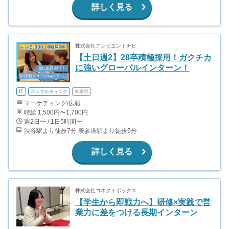
詳しく見る
株式会社アンビエントナビ
【土日週2】28卒積極採用！ガクチカ
に強いグローバルインターン！
IT
コンサルティング
東京都
マーケティング/広報
時給 1,500円〜1,700円
週2日〜 / 1日5時間〜
渋谷駅より徒歩7分 表参道駅より徒歩5分
詳しく見る
株式会社コネクトボックス
【学生から即戦力へ】研修×実践で営
業力に差をつける長期インターン