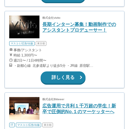
株式会社vivito
長期インターン募集！動画制作での
アシスタントプロデューサー！
マスコミ/広告/出版
東京都
事務/アシスタント
時給 1,300円〜
週2日〜 / 1日4時間〜
・副都心線 北参道駅より徒歩5分 ・JR線 原宿駅より徒歩7分
詳しく見る
株式会社Bitteeer
広告運用で月利１千万超の学生！新
卒で圧倒的No.１のマーケッターへ
IT
マスコミ/広告/出版
東京都