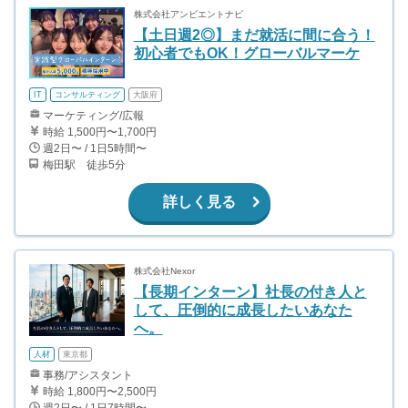
株式会社アンビエントナビ
【土日週2◎】まだ就活に間に合う！
初心者でもOK！グローバルマーケ
IT
コンサルティング
大阪府
マーケティング/広報
時給 1,500円〜1,700円
週2日〜 / 1日5時間〜
梅田駅 徒歩5分
詳しく見る
株式会社Nexor
【長期インターン】社長の付き人と
して、圧倒的に成長したいあなた
へ。
人材
東京都
事務/アシスタント
時給 1,800円〜2,500円