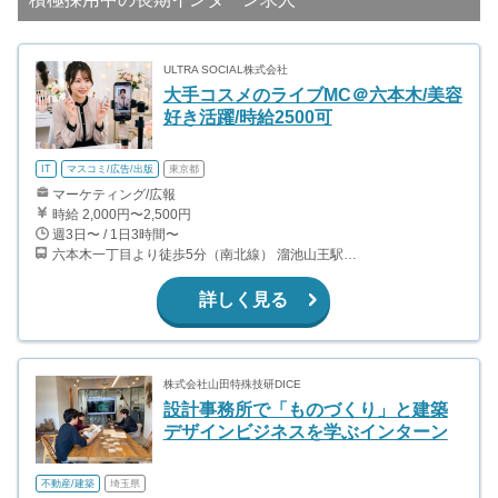
ULTRA SOCIAL株式会社
大手コスメのライブMC＠六本木/美容
好き活躍/時給2500可
IT
マスコミ/広告/出版
東京都
マーケティング/広報
時給 2,000円〜2,500円
週3日〜 / 1日3時間〜
六本木一丁目より徒歩5分（南北線） 溜池山王駅より徒歩10分（銀座線） 六本木駅より徒歩12分（日比谷線）
詳しく見る
株式会社山田特殊技研DICE
設計事務所で「ものづくり」と建築
デザインビジネスを学ぶインターン
不動産/建築
埼玉県