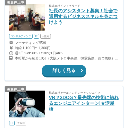
募集停止中
株式会社イントゥリード
社長のアシスタント募集！社会で
通用するビジネススキルを身につ
けよう
コンサルティング
IT
大阪府
マーケティング/広報
時給 1,100円〜1,300円
週2日〜/9:30〜17:30で1日4h〜
本町駅から徒歩10分（大阪メトロ中央線、御堂筋線、四つ橋線）
堺筋本町駅から徒歩1分（大阪メトロ中央線、堺筋線） 北浜駅から
徒歩7分（大阪メトロ堺筋線、京阪本線）
詳しく見る
募集停止中
株式会社アールアンドシーアソシエイツ
VR？3DCG？最先端の技術に触れ
るエンジニアインターン!★淀屋
橋
IT
大阪府