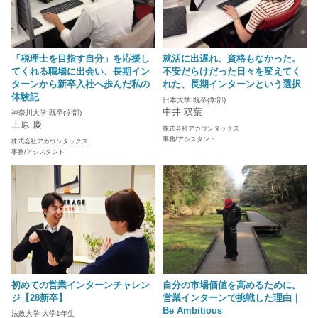
「税理士を目指す自分」を応援し
就活に出遅れ、資格もなかった。
てくれる職場に出会い、長期イン
不安だらけだった日々を変えてく
ターンから新卒入社へ歩んだ私の
れた、長期インターンという選択
体験記
日本大学 既卒(学部)
中井 双葉
神奈川大学 既卒(学部)
上原 慶
株式会社アカウンタックス
事務/アシスタント
株式会社アカウンタックス
事務/アシスタント
初めての営業インターンチャレン
自分の市場価値を高めるために。
ジ【28新卒】
営業インターンで挑戦した理由｜
Be Ambitious
法政大学 大学1年生