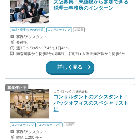
大阪募集！未経験から参加できる
税理士事務所のインターン
会計・税理士/その他士業
コンサルティング
大阪府
事務/アシスタント
要確認
週3日〜/8:45〜17:45で1日4h〜
南森町駅から徒歩5分(堺筋線、谷町線) 大阪天満宮駅から徒歩6分
(東西線) なにわ橋駅から徒歩9分(京阪中之島線) 北浜駅から徒歩11
分(京阪本線、堺筋線)
詳しく見る
募集停止中
コラボレックス株式会社
コンサルタントのアシスタント！
バックオフィスのスペシャリスト
に
コンサルティング
コンサルティング
大阪府
事務/アシスタント
時給 1,200円〜