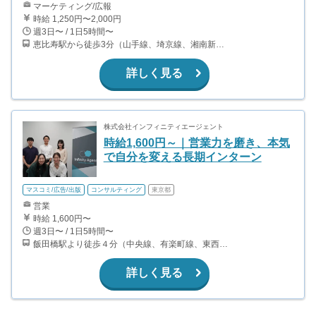
マーケティング/広報
時給 1,250円〜2,000円
週3日〜 / 1日5時間〜
恵比寿駅から徒歩3分（山手線、埼京線、湘南新宿ライン、日比谷線、他）
詳しく見る
株式会社インフィニティエージェント
時給1,600円～｜営業力を磨き、本気
で自分を変える長期インターン
マスコミ/広告/出版
コンサルティング
東京都
営業
時給 1,600円〜
週3日〜 / 1日5時間〜
飯田橋駅より徒歩４分（中央線、有楽町線、東西線、南北線、都営大江戸線） 九段下駅より徒歩４分（東西線、半蔵門線、都営新宿線） ◎飯田橋駅から徒歩4分の好立地で通勤もラクラクです♪
詳しく見る