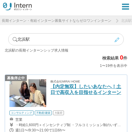
長期インターン・有給インターン募集サイトならゼロワンインターン
北浜駅
北浜駅
北浜駅の長期インターンシップ求人情報
0
検索結果
件
1〜19件を表示中
募集停止中
株式会社MIRAI HOME
【内定無双】したいあなたへ！土
日で高収入を目指せるインターン
コンサルティング
不動産/建築
大阪府
営業
・時給1,600円＋インセンティブ制 ・フルコミッション制のいずれ
かをお選びいただけます。 ※1契約につき10万円〜33万円支給 時
週1日〜/9:30〜21:00で1日6h〜