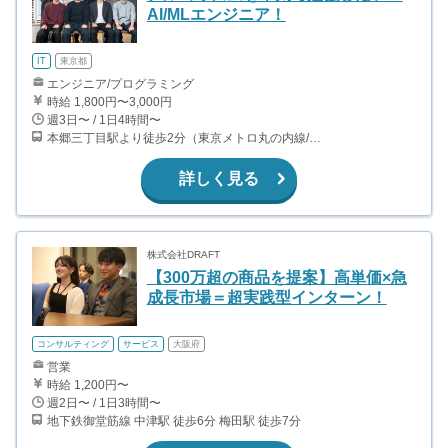
AI/MLエンジニア！
IT
東京都
エンジニア/プログラミング
時給 1,800円〜3,000円
週3日〜 / 1日4時間〜
本郷三丁目駅より徒歩2分（東京メトロ丸の内線/都営地下鉄大江戸線）
詳しく見る
株式会社DRAFT
【300万超の商品を提案】高単価×急
成長市場＝超実践型インターン！
コンサルティング
サービス
大阪府
営業
時給 1,200円〜
週2日〜 / 1日3時間〜
地下鉄御堂筋線 中津駅 徒歩6分 梅田駅 徒歩7分