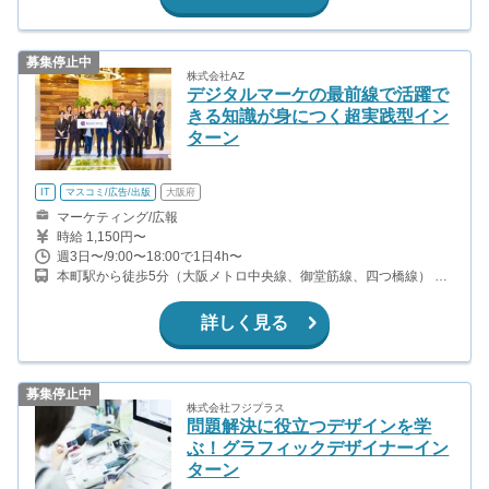
募集停止中
株式会社AZ
デジタルマーケの最前線で活躍で
きる知識が身につく超実践型イン
ターン
IT
マスコミ/広告/出版
大阪府
マーケティング/広報
時給 1,150円〜
週3日〜/9:00〜18:00で1日4h〜
本町駅から徒歩5分（大阪メトロ中央線、御堂筋線、四つ橋線） 堺
筋本町駅から徒歩4分（大阪メトロ中央線、堺筋線） 北浜駅から徒
歩10分（大阪メトロ堺筋線、京阪本線）
詳しく見る
募集停止中
株式会社フジプラス
問題解決に役立つデザインを学
ぶ！グラフィックデザイナーイン
ターン