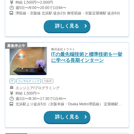
時給 1,500円〜2,000円
週5日〜/9:00〜20:00で1日6h〜
堺筋線・京阪線 北浜駅 徒歩2分 御堂筋線・京阪淀屋橋駅 徒歩6分
詳しく見る
募集停止中
株式会社トラスト
ITの最先端技術と標準技術を一挙
に学べる長期インターン
IT
コンサルティング
大阪府
エンジニア/プログラミング
時給 1,500円〜
週2日〜/8:30〜17:30で1日4h〜
北浜駅より徒歩5分（京阪本線・Osaka Metro堺筋線） 淀屋橋駅よ
り徒歩7分（Osaka Metro御堂筋線・京阪本線） 本町駅徒歩より8分
（OsakaMetro御堂筋・中央・四つ橋線）
詳しく見る