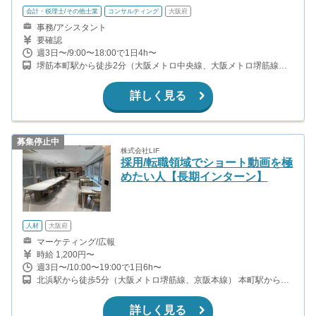
会計・税理士/その他士業
コンサルティング
大阪府
事務/アシスタント
要確認
週3日〜/9:00〜18:00で1日4h〜
堺筋本町駅から徒歩2分（大阪メトロ中央線、大阪メトロ堺筋線）
本町駅から徒歩7分（大阪メトロ中央線、大阪メトロ御堂筋線、大
阪メトロ四つ橋線） 北浜駅から徒歩8分（大阪メトロ堺筋線、京阪
詳しく見る
本線）
募集停止中
株式会社LIF
採用/転職領域でショート動画を極
めたい人【長期インターン】
人材
大阪府
マーケティング/広報
時給 1,200円〜
週3日〜/10:00〜19:00で1日6h〜
北浜駅から徒歩5分（大阪メトロ堺筋線、京阪本線） 本町駅から徒
歩10分（中央線、御堂筋線、四つ橋線） 堺筋本町駅から徒歩9分
（中央線、堺筋線） 淀屋橋駅から徒歩11分（大阪メトロ御堂筋
詳しく見る
線、京阪本線）