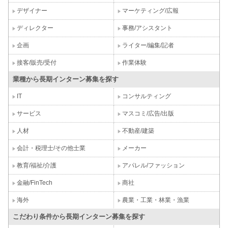
デザイナー
マーケティング/広報
ディレクター
事務/アシスタント
企画
ライター/編集/記者
接客/販売/受付
作業体験
業種から長期インターン募集を探す
IT
コンサルティング
サービス
マスコミ/広告/出版
人材
不動産/建築
会計・税理士/その他士業
メーカー
教育/福祉/介護
アパレル/ファッション
金融/FinTech
商社
海外
農業・工業・林業・漁業
こだわり条件から長期インターン募集を探す