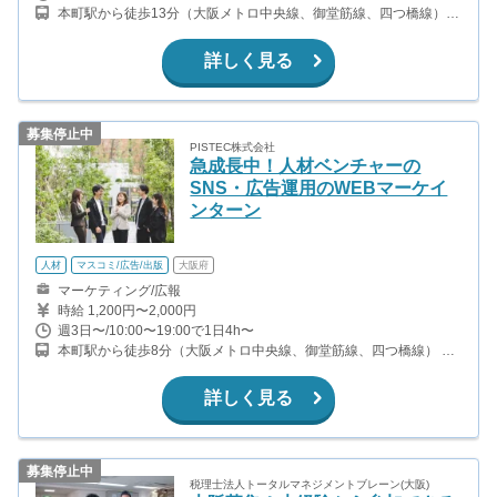
給換算で、4,000円〜6,000円程度が目安となります。月60万円以上
本町駅から徒歩13分（大阪メトロ中央線、御堂筋線、四つ橋線）
を稼ぐインターン生もいます。 【就活支援制度】 大学3年生・4年
北浜駅から徒歩11分（堺筋線、京阪本線） 堺筋本町駅から徒歩9分
生には、自己分析から就職先選定のサポートを行っています。ES添
（大阪メトロ中央線、堺筋線）
削、面接対策の就活サポートは勿論、就活無双をお約束します。
詳しく見る
募集停止中
PISTEC株式会社
急成長中！人材ベンチャーの
SNS・広告運用のWEBマーケイ
ンターン
人材
マスコミ/広告/出版
大阪府
マーケティング/広報
時給 1,200円〜2,000円
週3日〜/10:00〜19:00で1日4h〜
本町駅から徒歩8分（大阪メトロ中央線、御堂筋線、四つ橋線） 堺
筋本町駅から徒歩4分（大阪メトロ中央線、堺筋線） 北浜駅から徒
歩7分（大阪メトロ堺筋線、京阪本線）
詳しく見る
募集停止中
税理士法人トータルマネジメントブレーン(大阪)