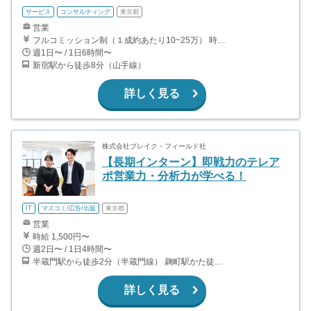
サービス
コンサルティング
東京都
営業
フルコミッション制（１成約あたり10~25万） 時給換算で（2000円〜2500円）程度が目安となります。 月100万を稼ぐ学生多数在籍しています。 ■収入例 〇入社1か月目（早稲田大学2年生） 役職：アポインター 月間1契約×10万円＝10万円 ＋交通費 〇入社3か月目（明治大学2年生） 役職：アポインター 月間2契約×13万円＝26万円 ＋交通費 〇入社6か月目（慶應義塾大学3年生） 役職：アポインター 月間5契約×15万円＝75万円 ＋交通費 〇入社15か月目（東京大学3年生） 役職：クローザー 月間3契約×25万=75万円 ＋交通費 交通費支給あり
週1日〜 / 1日6時間〜
新宿駅から徒歩8分（山手線）
詳しく見る
株式会社ブレイク・フィールド社
【長期インターン】即戦力のテレア
ポ営業力・分析力が学べる！
IT
マスコミ/広告/出版
東京都
営業
時給 1,500円〜
週2日〜 / 1日4時間〜
半蔵門駅から徒歩2分（半蔵門線） 麹町駅かた徒歩10分（有楽町線）
詳しく見る