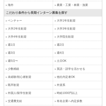
海外
農業・工業・林業・漁業
こだわり条件から長期インターン募集を探す
ベンチャー
大学1年生歓迎
大学2年生歓迎
大学3年生歓迎
大学4年生歓迎
大学院生歓迎
週1日
週2日
週3日
週4日
週5日〜
土日OK
少数精鋭
英語・語学を活かせる
未経験/初心者歓迎
他社内定者OK
既卒歓迎
外資系
外国人/留学生歓迎
時給1000円以上
交通費支給
有名企業へ内定多数