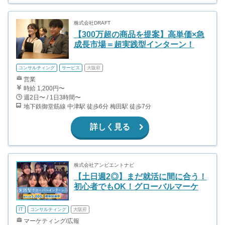
株式会社DRAFT
【300万超の商品を提案】高単価×急
成長市場＝超実践型インターン！
コンサルティング
サービス
大阪府
営業
時給 1,200円〜
週2日〜 / 1日3時間〜
地下鉄御堂筋線 中津駅 徒歩6分 梅田駅 徒歩7分
詳しく見る
株式会社アンビエントナビ
【土日週2◎】まだ就活に間に合う！
初心者でもOK！グローバルマーケ
IT
コンサルティング
大阪府
マーケティング/広報