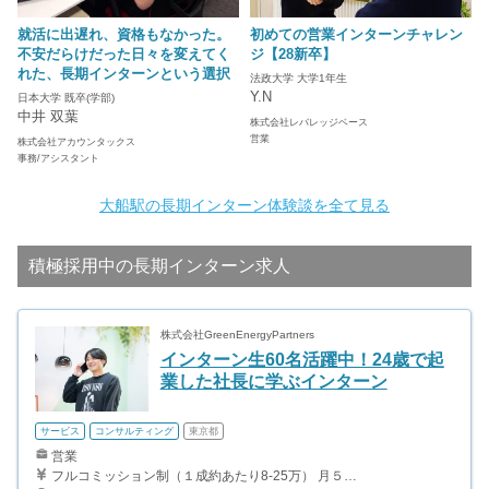
就活に出遅れ、資格もなかった。
初めての営業インターンチャレン
不安だらけだった日々を変えてく
ジ【28新卒】
れた、長期インターンという選択
法政大学 大学1年生
Y.N
日本大学 既卒(学部)
中井 双葉
株式会社レバレッジベース
営業
株式会社アカウンタックス
事務/アシスタント
大船駅の長期インターン体験談を全て見る
積極採用中の長期インターン求人
株式会社GreenEnergyPartners
インターン生60名活躍中！24歳で起
業した社長に学ぶインターン
サービス
コンサルティング
東京都
営業
フルコミッション制（１成約あたり8-25万） 月５０万以上稼ぐインターン生も多数います！ ■収入例 ○入社１ヶ月目（明治大学2年生） 役職：アポインター 月間１契約×８万円＝８万円 ＋交通費 ○入社３ヶ月目（東京大学２年生） 役職：アポインター（ランク：ブロンズ） 月間３契約×10万円＝30万円 ＋交通費 ○入社６ヶ月目（早稲田大学３年生） 役職：アポインター（ランク：シルバー） 月間５契約×12万円＝60万円 ＋交通費 ○入社15ヶ月目（慶應大学３年生） 役職：クローザー 月間３契約×25万＝75万円 ＋交通費