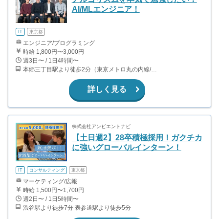
AI/MLエンジニア！
IT
東京都
エンジニア/プログラミング
時給 1,800円〜3,000円
週3日〜 / 1日4時間〜
本郷三丁目駅より徒歩2分（東京メトロ丸の内線/都営地下鉄大江戸線）
詳しく見る
株式会社アンビエントナビ
【土日週2】28卒積極採用！ガクチカ
に強いグローバルインターン！
IT
コンサルティング
東京都
マーケティング/広報
時給 1,500円〜1,700円
週2日〜 / 1日5時間〜
渋谷駅より徒歩7分 表参道駅より徒歩5分