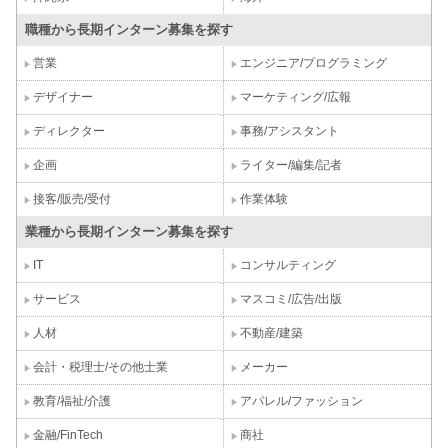
職種から長期インターン募集を探す
営業
エンジニア/プログラミング
デザイナー
マーケティング/広報
ディレクター
事務/アシスタント
企画
ライター/編集/記者
接客/販売/受付
作業体験
業種から長期インターン募集を探す
IT
コンサルティング
サービス
マスコミ/広告/出版
人材
不動産/建築
会計・税理士/その他士業
メーカー
教育/福祉/介護
アパレル/ファッション
金融/FinTech
商社