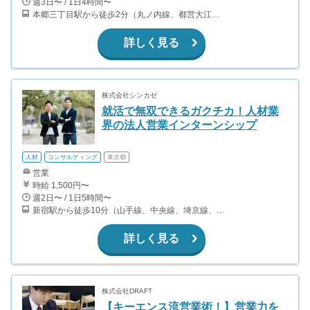
週3日〜 / 1日4時間〜
本郷三丁目駅から徒歩2分（丸ノ内線、都営大江戸線） 春日駅から徒歩8分（三田線、都営大江戸線） 後楽園駅から徒歩11分（丸ノ内線、南北線）
詳しく見る
株式会社シンカゼ
就活で無双できるガクチカ！人材業
界の法人営業インターンシップ
人材
コンサルティング
東京都
営業
時給 1,500円〜
週2日〜 / 1日5時間〜
新宿駅から徒歩10分（山手線、中央線、埼京線、湘南新宿ライン、ほか） 大久保駅から徒歩5分（中央線、総武線） 西武新宿駅から徒歩5分（西武新宿線） 新宿西口駅から徒歩7分（都営大江戸線）
詳しく見る
株式会社DRAFT
【キーエンス流営業術！】営業力を