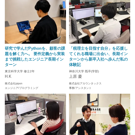
研究で学んだPythonを、顧客の課
「税理士を目指す自分」を応援し
題を解く力へ。 要件定義から実装
てくれる職場に出会い、長期イン
まで挑戦したエンジニア長期イン
ターンから新卒入社へ歩んだ私の
ターン
体験記
東京科学大学 修士2年
神奈川大学 既卒(学部)
H.K
上原 慶
株式会社pipon
株式会社アカウンタックス
エンジニア/プログラミング
事務/アシスタント