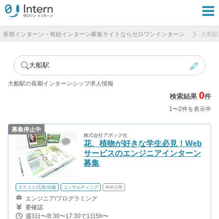
長期インターン・有給インターン募集サイトならゼロワンインターン
大船駅
大船駅
大船駅の長期インターンシップ求人情報
0
検索結果
件
1〜2件を表示中
募集停止中
株式会社アボック社
花、植物が好きな学生必見！Web
サービスのエンジニアインターン
募集
マスコミ/広告/出版
コンサルティング
神奈川県
エンジニア/プログラミング
要確認
週3日〜/8:30〜17:30で1日5h〜