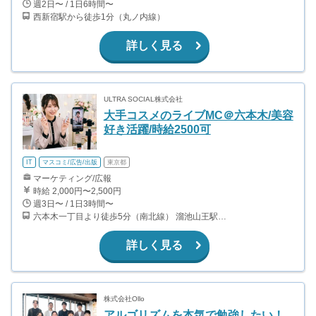
週2日〜 / 1日6時間〜
西新宿駅から徒歩1分（丸ノ内線）
詳しく見る
ULTRA SOCIAL株式会社
大手コスメのライブMC＠六本木/美容
好き活躍/時給2500可
IT
マスコミ/広告/出版
東京都
マーケティング/広報
時給 2,000円〜2,500円
週3日〜 / 1日3時間〜
六本木一丁目より徒歩5分（南北線） 溜池山王駅より徒歩10分（銀座線） 六本木駅より徒歩12分（日比谷線）
詳しく見る
株式会社Ollo
アルゴリズムを本気で勉強したい！