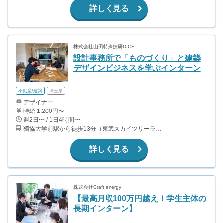
詳しく見る
株式会社山田特殊技研DICE
設計事務所で「ものづくり」と建築
デザインビジネスを学ぶインターン
不動産/建築
埼玉県
デザイナー
時給 1,200円〜
週2日〜 / 1日4時間〜
獨協大学前駅から徒歩13分（東武スカイツリーライン、東武伊勢崎線、東武日光線、鬼怒川線）
詳しく見る
株式会社Craft energy
【最高月収100万円越え！学生主体の
長期インターン】