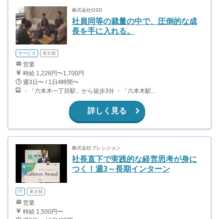
株式会社OSD
社員同等の裁量の中で、圧倒的な成
長を手に入れる。
サービス
東京都
営業
時給 1,226円〜1,700円
週3日〜 / 1日4時間〜
・「六本木一丁目駅」から徒歩3分 ・「六本木駅」から徒歩5分 ・「溜池山王駅」から徒歩8分
詳しく見る
株式会社プレシジョン
社長直下で実践的な経営思考が身に
つく！週3～長期インターン
IT
東京都
営業
時給 1,500円〜