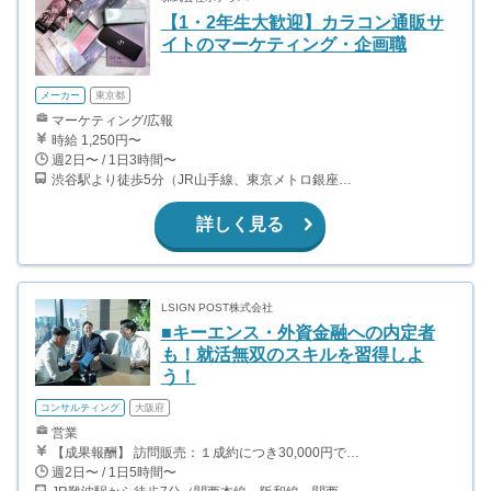
【1・2年生大歓迎】カラコン通販サ
イトのマーケティング・企画職
メーカー
東京都
マーケティング/広報
時給 1,250円〜
週2日〜 / 1日3時間〜
渋谷駅より徒歩5分（JR山手線、東京メトロ銀座・半蔵門・副都心線）
詳しく見る
LSIGN POST株式会社
■キーエンス・外資金融への内定者
も！就活無双のスキルを習得しよ
う！
コンサルティング
大阪府
営業
【成果報酬】 訪問販売：１成約につき30,000円です。 例えば、光インターネットの成約であれば、平均的に2.5日で1件の契約が見込めます。（12,000円/1日6時間稼働） ＜月収例＞月に100万以上稼ぐ方もいます！ ・月5件成約：150,000円 ・月15件成約：450,000円 ・月30成約：900,000円➕マネジメントインセンティブ300,000円 合計1,200,000円 時給換算で2,000円程度が、平均的なインターン生の報酬となっています。
週2日〜 / 1日5時間〜