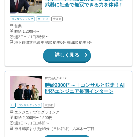
武器に社会で無双できる力を体得！
コンサルティング
サービス
大阪府
営業
時給 1,200円〜
週2日〜 / 1日3時間〜
地下鉄御堂筋線 中津駅 徒歩6分 梅田駅 徒歩7分
詳しく見る
株式会社SALT2
時給2000円～｜コンサルと並走！AI
開発エンジニア長期インターン
IT
コンサルティング
東京都
エンジニア/プログラミング
時給 2,000円〜4,500円
週3日〜 / 1日1時間〜
神谷町駅より徒歩5分（日比谷線） 六本木一丁目駅から徒歩10分（都営大江戸線）