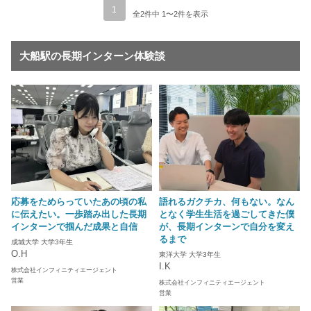
1
全2件中 1〜2件を表示
大船駅の長期インターン体験談
応募をためらっていたあの頃の私
語れるガクチカ、何もない。なん
に伝えたい。一歩踏み出した長期
となく学生生活を過ごしてきた僕
インターンで掴んだ成果と自信
が、長期インターンで自分を変え
るまで
成城大学 大学3年生
O.H
東洋大学 大学3年生
I.K
株式会社インフィニティエージェント
営業
株式会社インフィニティエージェント
営業