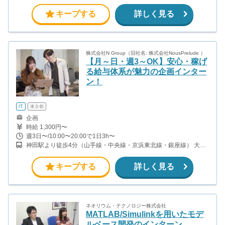
線）
キープする
詳しく見る
株式会社N Group（旧社名: 株式会社NousPrelude ）
【月～日・週3～OK】安心・稼げ
る給与体系が魅力の企画インター
ン！
IT
東京都
企画
時給 1,300円〜
週3日〜/10:00〜20:00で1日3h〜
神田駅より徒歩4分（山手線・中央線・京浜東北線・銀座線） 大手
町駅より徒歩5分（丸ノ内線・千代田線・東西線・半蔵門線） 淡路
町駅 徒歩7分(丸の内線) 小川町駅 徒歩7分（新宿線）
キープする
詳しく見る
ネオリウム・テクノロジー株式会社
MATLAB/Simulinkを用いたモデ
ルベース開発のインターン