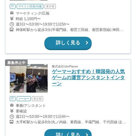
IT
マスコミ/広告/出版
東京都
マーケティング/広報
時給 1,100円〜
週3日〜/10:00〜19:00で1日5h〜
神保町駅から徒歩3分(半蔵門線、都営三田線、都営新宿線) 神田駅
から徒歩15分（山手線、京浜東北線、中央線、銀座線）
詳しく見る
募集停止中
株式会社UtoPlanet
ゲーマーおすすめ！韓国発の人気
ゲームの運営アシスタントインタ
ーン
IT
メーカー
東京都
事務/アシスタント
要確認
週2日〜/10:00〜19:00で1日4h〜
大手町駅から徒歩9分(丸ノ内線、東西線、半蔵門線、千代田線 ほ
か) 神田駅から徒歩7分(山手線、京浜東北線、中央線、銀座線) 小川
町駅から徒歩8分(都営新宿線) 淡路町駅から徒歩8分(丸ノ内線)
詳しく見る