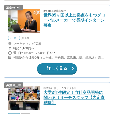
募集停止中
ifm efector株式会社
世界85ヶ国以上に拠点をもつグロ
ーバルメーカーで長期インターン
募集
メーカー
東京都
マーケティング/広報
時給 1,100円〜
週1日〜/9:00〜17:00で1日4h〜
神田駅から徒歩5分（山手線、中央線、京浜東北線、銀座線） 新日
本橋駅から徒歩3分（総武線） 三越前駅から徒歩5分（銀座線、半
蔵門線） 小伝馬町駅から徒歩9分（日比谷線）
詳しく見る
募集停止中
株式会社ドリームファクトリー
大学3年生限定！自社商品開発に
関わるリサーチスタッフ【内定直
結型】