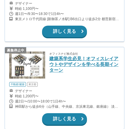
デザイナー
時給 1,100円〜
週1日〜/9:30〜18:30で1日4h〜
東京メトロ千代田線 [新御茶ノ水駅] B6出口より徒歩2分 都営新宿線
[小川町駅] B6出口より徒歩2分 東京メトロ各線[大手町駅] C1出口よ
り徒歩8分 JR線 [神田駅] 西口より徒歩7分
詳しく見る
募集停止中
オフィスナビ株式会社
建築系学生必見！オフィスレイア
ウトやデザインを学べる長期イン
ターン
不動産/建築
東京都
デザイナー
時給 1,200円〜
週2日〜/10:00〜18:00で1日4h〜
神田駅から徒歩6分（山手線、中央線、京浜東北線、銀座線） 淡路
町駅から徒歩3分（丸ノ内線） 小川町駅から徒歩3分（都営新宿
線）
詳しく見る