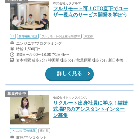
株式会社カタグルマ
フルリモート可！CTO直下でユー
ザー視点のサービス開発を学ぼう
IT
教育/福祉/介護
フルリモート/完全在宅勤務OK
東京都
エンジニア/プログラミング
時給 1,500円〜
週3日〜/9:00〜18:00で1日4h〜
岩本町駅 徒歩2分 / 神田駅 徒歩6分 / 秋葉原駅 徒歩7分 / 新日本橋駅
徒歩8分
詳しく見る
募集停止中
株式会社トキノスタンス
リクルート出身社員に学ぶ！結婚
式場PRのアシスタントインター
ン募集
マスコミ/広告/出版
東京都
事務/アシスタント