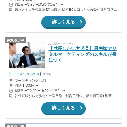
週1日〜/9:30〜18:30で1日4h〜
東京メトロ千代田線 [新御茶ノ水駅] B6出口より徒歩2分 都営新宿線
[小川町駅] B6出口より徒歩2分 東京メトロ各線[大手町駅] C1出口よ
り徒歩8分 JR線 [神田駅] 西口より徒歩7分
詳しく見る
募集停止中
株式会社メディックス
【成長したい方必見】最先端デジ
タルマーケティングのスキルが身
につく
IT
マスコミ/広告/出版
東京都
マーケティング/広報
時給 1,100円〜
週3日〜/10:00〜19:00で1日5h〜
神保町駅から徒歩4分(半蔵門線、都営三田線、都営新宿線) 御茶ノ
水駅から徒歩15分（中央線）
詳しく見る
募集停止中