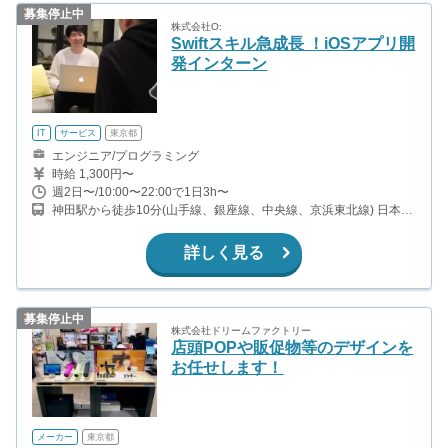
募集停止中
株式会社O:
Swiftスキル急成長 ！iOSアプリ開
発インターン
IT
サービス
東京都
エンジニア/プログラミング
時給 1,300円〜
週2日〜/10:00〜22:00で1日3h〜
神田駅から徒歩10分(山手線、銀座線、中央線、京浜東北線) 日本橋
駅から徒歩4分(銀座線、浅草線、東西線) 三越前駅から徒歩4分(銀
座線、半蔵門線) 又は溜池山王オフィス(三菱総研内 南北線・銀座
詳しく見る
線)
募集停止中
株式会社ドリームファクトリー
店頭POPや販促物等のデザインを
お任せします！
メーカー
東京都