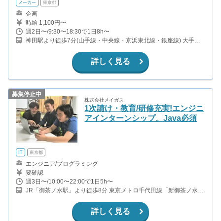
メーカー
東京都
企画
時給 1,100円〜
週2日〜/9:30〜18:30で1日8h〜
神田駅より徒歩7分(山手線・中央線・京浜東北線・銀座線) 大手町
駅徒歩8分(丸ノ内線・東西線・半蔵門線・三田線) 新御茶ノ水駅よ
り徒歩2分(千代田線) 小川町駅より徒歩2分(都営新宿線)
詳しく見る
募集停止中
株式会社メイガス
1次請け・教育/研修充実!エンジニ
アインターンシップ。Java必須
IT
東京都
エンジニア/プログラミング
要確認
週3日〜/10:00〜22:00で1日5h〜
JR「御茶ノ水駅」より徒歩8分 東京メトロ千代田線「新御茶ノ水
駅」より徒歩11分 東京メトロ半蔵門線、都営新宿線「神保町駅」
より徒歩4分 東京メトロ丸ノ内線「御茶ノ水駅」「淡路町駅」より
詳しく見る
徒歩11分