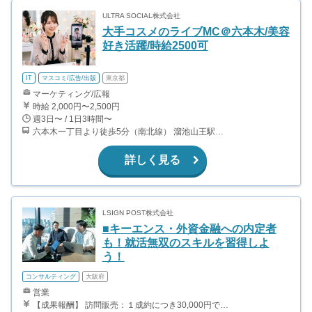
ULTRA SOCIAL株式会社
大手コスメのライブMC＠六本木/美容
好き活躍/時給2500可
IT
マスコミ/広告/出版
東京都
マーケティング/広報
時給 2,000円〜2,500円
週3日〜 / 1日3時間〜
六本木一丁目より徒歩5分（南北線） 溜池山王駅より徒歩10分（銀座線） 六本木駅より徒歩12分（日比谷線）
詳しく見る
LSIGN POST株式会社
■キーエンス・外資金融への内定者
も！就活無双のスキルを習得しよ
う！
コンサルティング
大阪府
営業
【成果報酬】 訪問販売：１成約につき30,000円です。 例えば、光インターネットの成約であれば、平均的に2.5日で1件の契約が見込めます。（12,000円/1日6時間稼働） ＜月収例＞月に100万以上稼ぐ方もいます！ ・月5件成約：150,000円 ・月15件成約：450,000円 ・月30成約：900,000円➕マネジメントインセンティブ300,000円 合計1,200,000円 時給換算で2,000円程度が、平均的なインターン生の報酬となっています。