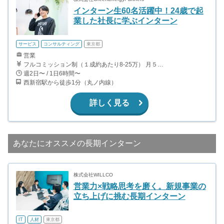
インターン生60名活躍中！24歳で起
業した社長に学ぶインターン
サービス
コンサルティング
東京都
営業
フルコミッション制（１成約あたり8-25万） 月５０万以上稼ぐインターン生も多数います！ ■収入例 ○入社１ヶ月目（明治大学2年生） 役職：アポインター 月間１契約×８万円＝８万円 ＋交通費 ○入社３ヶ月目（東京大学２年生） 役職：アポインター（ランク：ブロンズ） 月間３契約×10万円＝30万円 ＋交通費 ○入社６ヶ月目（早稲田大学３年生） 役職：アポインター（ランク：シルバー） 月間５契約×12万円＝60万円 ＋交通費 ○入社15ヶ月目（慶應大学３年生） 役職：クローザー 月間３契約×25万＝75万円 ＋交通費
週2日〜 / 1日6時間〜
西新宿駅から徒歩1分（丸ノ内線）
詳しく見る
あなたにオススメの長期インターン
株式会社WILLCO
営業力×戦略思考を磨く。新規事業の
立ち上げに挑む長期インターン
IT
人材
東京都