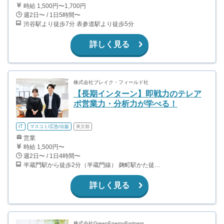
時給 1,500円〜1,700円
週2日〜 / 1日5時間〜
渋谷駅より徒歩7分 表参道駅より徒歩5分
詳しく見る
株式会社ブレイク・フィールド社
【長期インターン】即戦力のテレア
ポ営業力・分析力が学べる！
IT
マスコミ/広告/出版
東京都
営業
時給 1,500円〜
週2日〜 / 1日4時間〜
半蔵門駅から徒歩2分（半蔵門線） 麹町駅かた徒歩10分（有楽町線）
詳しく見る
株式会社GreenEnergyPartners