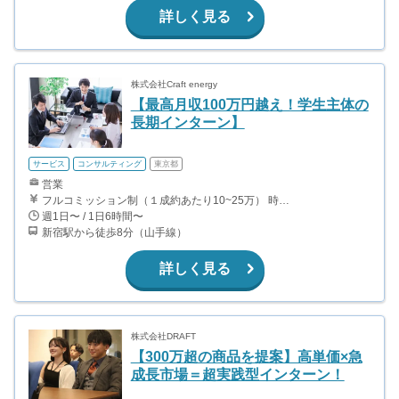
詳しく見る
株式会社Craft energy
【最高月収100万円越え！学生主体の
長期インターン】
サービス
コンサルティング
東京都
営業
フルコミッション制（１成約あたり10~25万） 時給換算で（2000円〜2500円）程度が目安となります。 月100万を稼ぐ学生多数在籍しています。 ■収入例 〇入社1か月目（早稲田大学2年生） 役職：アポインター 月間1契約×10万円＝10万円 ＋交通費 〇入社3か月目（明治大学2年生） 役職：アポインター 月間2契約×13万円＝26万円 ＋交通費 〇入社6か月目（慶應義塾大学3年生） 役職：アポインター 月間5契約×15万円＝75万円 ＋交通費 〇入社15か月目（東京大学3年生） 役職：クローザー 月間3契約×25万=75万円 ＋交通費 交通費支給あり
週1日〜 / 1日6時間〜
新宿駅から徒歩8分（山手線）
詳しく見る
株式会社DRAFT
【300万超の商品を提案】高単価×急
成長市場＝超実践型インターン！