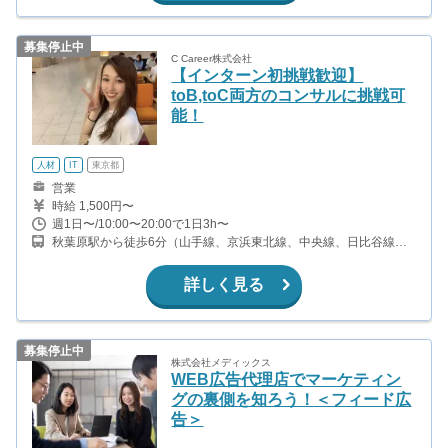
募集停止中
C Career株式会社
【インターン初挑戦歓迎】
toB,toC両方のコンサルに挑戦可
能！
人材
IT
東京都
営業
時給 1,500円〜
週1日〜/10:00〜20:00で1日3h〜
秋葉原駅から徒歩6分（山手線、京浜東北線、中央線、日比谷線、
他） 岩本町駅から徒歩2分（都営新宿線） 馬喰町駅から徒歩9分
（総武線快速） 神田駅から徒歩12分（山手線、京浜東北線、中央
詳しく見る
線、銀座線）
募集停止中
株式会社メディックス
WEB広告代理店でマーケティン
グの裏側を知ろう！＜フィード広
告＞