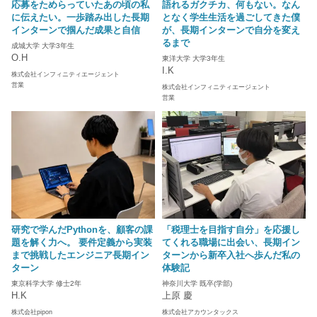
応募をためらっていたあの頃の私
語れるガクチカ、何もない。なん
に伝えたい。一歩踏み出した長期
となく学生生活を過ごしてきた僕
インターンで掴んだ成果と自信
が、長期インターンで自分を変え
るまで
成城大学 大学3年生
O.H
東洋大学 大学3年生
I.K
株式会社インフィニティエージェント
営業
株式会社インフィニティエージェント
営業
研究で学んだPythonを、顧客の課
「税理士を目指す自分」を応援し
題を解く力へ。 要件定義から実装
てくれる職場に出会い、長期イン
まで挑戦したエンジニア長期イン
ターンから新卒入社へ歩んだ私の
ターン
体験記
東京科学大学 修士2年
神奈川大学 既卒(学部)
H.K
上原 慶
株式会社pipon
株式会社アカウンタックス