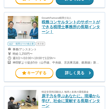
GrowthPartners税理士法人
税務コンサルタントのサポートが
できる税理士事務所の長期インタ
ーン！
会計・税理士/その他士業
東京都
事務/アシスタント
時給 1,250円〜
週3日〜/10:00〜19:00で1日5h〜
神田駅より徒歩5分（山手線、中央線、京浜東北線、銀座線）新日
本橋駅より徒歩1分（総武線）／三越前駅より徒歩2分（銀座線、半
蔵門線）／小伝馬町駅より徒歩10分（日比谷線）
キープする
詳しく見る
特定非営利活動法人 地球と未来の環境基金
原子力を学ぶあなたに。現場から
学び、社会に貢献する長期インタ
ーン