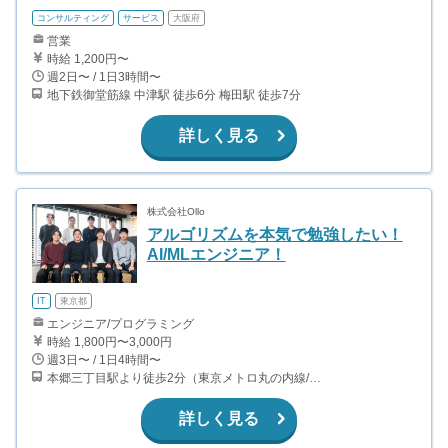
コンサルティング
サービス
大阪府
営業
時給 1,200円〜
週2日〜 / 1日3時間〜
地下鉄御堂筋線 中津駅 徒歩6分 梅田駅 徒歩7分
詳しく見る
株式会社Ollo
アルゴリズムを本気で勉強したい！
AI/MLエンジニア！
IT
東京都
エンジニア/プログラミング
時給 1,800円〜3,000円
週3日〜 / 1日4時間〜
本郷三丁目駅より徒歩2分（東京メトロ丸の内線/都営地下鉄大江戸線）
詳しく見る