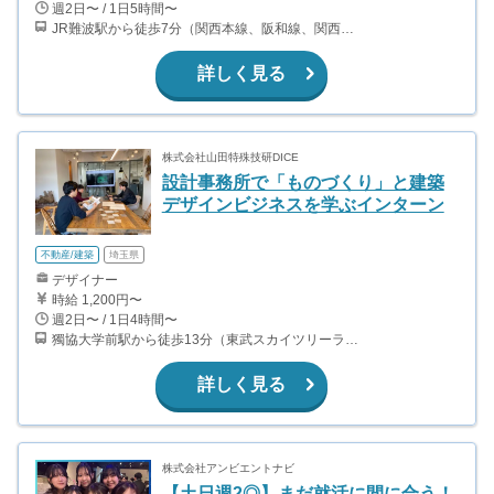
週2日〜 / 1日5時間〜
JR難波駅から徒歩7分（関西本線、阪和線、関西空港線） 大阪難波駅から徒歩13分（近鉄奈良線、阪神なんば線） 桜川駅から徒歩4分（大阪メトロ千日前線、阪神なんば線）
詳しく見る
株式会社山田特殊技研DICE
設計事務所で「ものづくり」と建築
デザインビジネスを学ぶインターン
不動産/建築
埼玉県
デザイナー
時給 1,200円〜
週2日〜 / 1日4時間〜
獨協大学前駅から徒歩13分（東武スカイツリーライン、東武伊勢崎線、東武日光線、鬼怒川線）
詳しく見る
株式会社アンビエントナビ
【土日週2◎】まだ就活に間に合う！