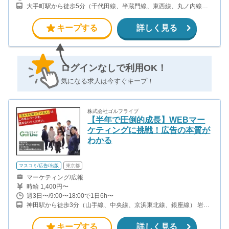
大手町駅から徒歩5分（千代田線、半蔵門線、東西線、丸ノ内線、
他） 神田駅から徒歩5分（山手線、中央線、京浜東北線、銀座線）
小川町駅から徒歩7分（都営新宿線）
キープする
詳しく見る
ログインなしで利用OK！
気になる求人は今すぐキープ！
株式会社ゴルフライブ
【半年で圧倒的成長】WEBマー
ケティングに挑戦！広告の本質が
わかる
マスコミ/広告/出版
東京都
マーケティング/広報
時給 1,400円〜
週3日〜/9:00〜18:00で1日6h〜
神田駅から徒歩3分（山手線、中央線、京浜東北線、銀座線） 岩本
町駅から徒歩4分（都営新宿線） 淡路町駅から徒歩8分（丸の内
線） 新御茶ノ水駅から徒歩12分（千代田線）
キープする
詳しく見る