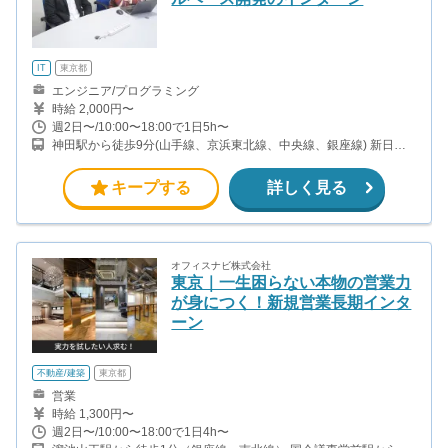
IT
東京都
エンジニア/プログラミング
時給 2,000円〜
週2日〜/10:00〜18:00で1日5h〜
神田駅から徒歩9分(山手線、京浜東北線、中央線、銀座線) 新日本
橋駅から徒歩3分(総武線) 小伝馬町駅から徒歩3分(日比谷線) 三越前
駅から徒歩6分(銀座線、半蔵門線)
キープする
詳しく見る
オフィスナビ株式会社
東京｜一生困らない本物の営業力
が身につく！新規営業長期インタ
ーン
不動産/建築
東京都
営業
時給 1,300円〜
週2日〜/10:00〜18:00で1日4h〜