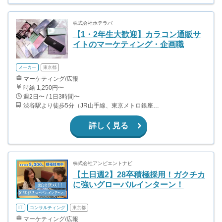
株式会社ホテラバ
【1・2年生大歓迎】カラコン通販サ
イトのマーケティング・企画職
メーカー
東京都
マーケティング/広報
時給 1,250円〜
週2日〜 / 1日3時間〜
渋谷駅より徒歩5分（JR山手線、東京メトロ銀座・半蔵門・副都心線）
詳しく見る
株式会社アンビエントナビ
【土日週2】28卒積極採用！ガクチカ
に強いグローバルインターン！
IT
コンサルティング
東京都
マーケティング/広報