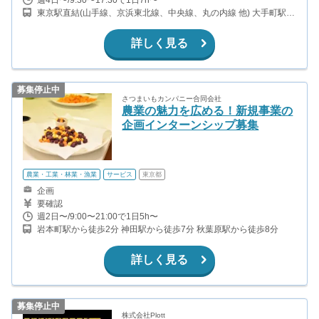
東京駅直結(山手線、京浜東北線、中央線、丸の内線 他) 大手町駅直
結(丸の内線、半蔵門線、千代田線、都営三田線 他) 神田駅から徒歩
10分(山手線、京浜東北線、中央線、銀座線)
詳しく見る
募集停止中
さつまいもカンパニー合同会社
農業の魅力を広める！新規事業の
企画インターンシップ募集
農業・工業・林業・漁業
サービス
東京都
企画
要確認
週2日〜/9:00〜21:00で1日5h〜
岩本町駅から徒歩2分 神田駅から徒歩7分 秋葉原駅から徒歩8分
詳しく見る
募集停止中
株式会社Plott