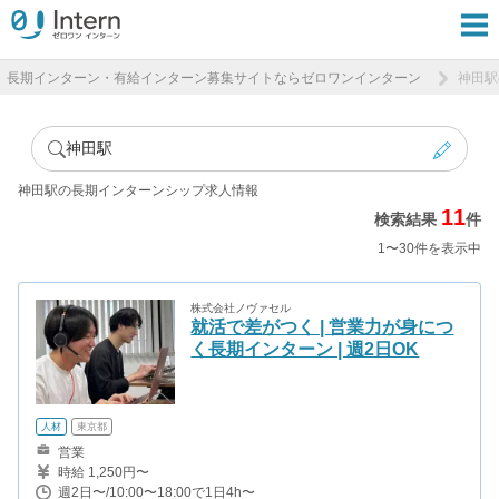
長期インターン・有給インターン募集サイトならゼロワンインターン
神田駅
神田駅
神田駅の長期インターンシップ求人情報
11
検索結果
件
1〜30件を表示中
株式会社ノヴァセル
就活で差がつく | 営業力が身につ
く長期インターン | 週2日OK
人材
東京都
営業
時給 1,250円〜
週2日〜/10:00〜18:00で1日4h〜