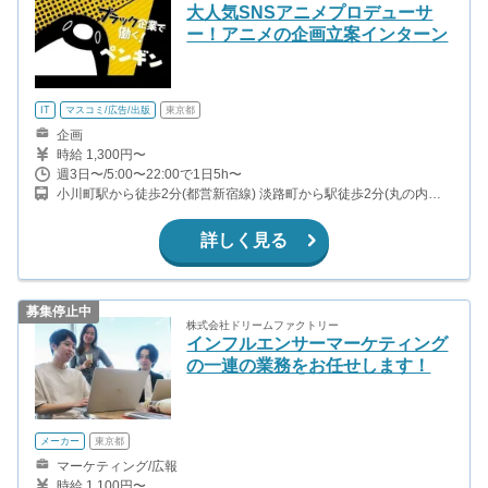
大人気SNSアニメプロデューサ
ー！アニメの企画立案インターン
IT
マスコミ/広告/出版
東京都
企画
時給 1,300円〜
週3日〜/5:00〜22:00で1日5h〜
小川町駅から徒歩2分(都営新宿線) 淡路町から駅徒歩2分(丸の内線)
神保町駅から徒歩8分(半蔵門線、都営三田線、都営新宿線) 神田駅
から徒歩10分(山手線、中央線、京浜東北線、銀座線) ほか
詳しく見る
募集停止中
株式会社ドリームファクトリー
インフルエンサーマーケティング
の一連の業務をお任せします！
メーカー
東京都
マーケティング/広報
時給 1,100円〜