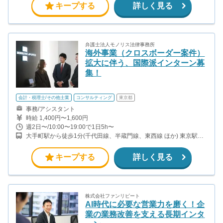
キープする
詳しく見る
線)
弁護士法人モノリス法律事務所
海外事業（クロスボーダー案件）
拡大に伴う、国際派インターン募
集！
会計・税理士/その他士業
コンサルティング
東京都
事務/アシスタント
時給 1,400円〜1,600円
週2日〜/10:00〜19:00で1日5h〜
大手町駅から徒歩1分(千代田線、半蔵門線、東西線 ほか) 東京駅か
ら徒歩8分（山手線、京葉線、丸ノ内線 ほか） 神田駅から徒歩8分
（山手線、中央線、京浜東北線 ほか） 竹橋駅から徒歩9分（東西
キープする
詳しく見る
線）
株式会社ファンリピート
AI時代に必要な営業力を磨く！企
業の業務改善を支える長期インタ