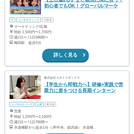
初心者でもOK！グローバルマーケ
IT
コンサルティング
大阪府
マーケティング/広報
時給 1,500円〜1,700円
週2日〜 / 1日5時間〜
梅田駅 徒歩5分
詳しく見る
株式会社コネクトボックス
【学生から即戦力へ】研修×実践で営
業力に差をつける長期インターン
コンサルティング
人材
東京都
営業
時給 1,250円〜2,100円
週2日〜 / 1日7時間〜
水道橋駅から徒歩1分（JR中央、総武線） 水道橋駅から徒歩6分（都営三田線）