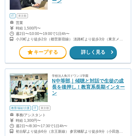
ーン
IT
東京都
営業
時給 1,500円〜
週2日〜/10:00〜19:00で1日4h〜
小川町より徒歩2分（都営新宿線） 淡路町より徒歩3分（東京メト
ロ丸ノ内線） 神田より徒歩5〜7分（東京メトロ銀座線・JR各線）
秋葉原より徒歩5〜7分（JR山手線・京浜東北線・総武線）
キープする
詳しく見る
学校法人角川ドワンゴ学園
N中等部｜傾聴と対話で生徒の成
長を後押し！教育系長期インター
ン
教育/福祉/介護
IT
東京都
事務/アシスタント
時給 1,300円〜
週2日〜/8:30〜17:30で1日4h〜
初台駅より徒歩6分（京王新線） 参宮橋駅より徒歩9分（小田急