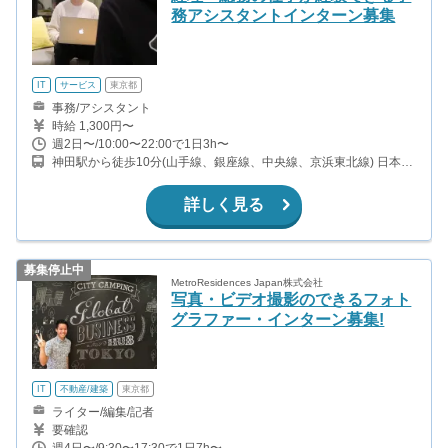
務アシスタントインターン募集
IT
サービス
東京都
事務/アシスタント
時給 1,300円〜
週2日〜/10:00〜22:00で1日3h〜
神田駅から徒歩10分(山手線、銀座線、中央線、京浜東北線) 日本橋
駅から徒歩4分(銀座線、浅草線、東西線) 三越前駅から徒歩4分(銀
座線、半蔵門線) 又は溜池山王オフィス(三菱総研内 南北線・銀座
詳しく見る
線)
募集停止中
MetroResidences Japan株式会社
写真・ビデオ撮影のできるフォト
グラファー・インターン募集!
IT
不動産/建築
東京都
ライター/編集/記者
要確認
週4日〜/9:30〜17:30で1日7h〜