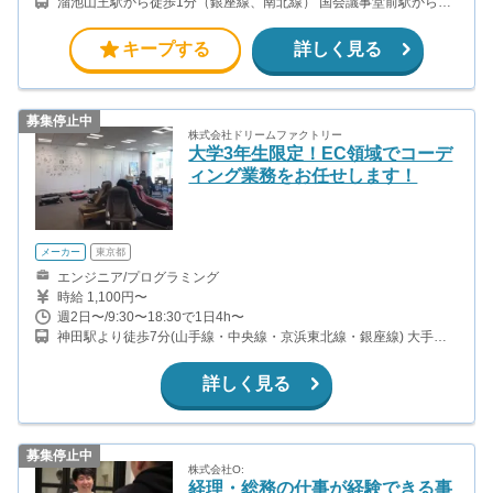
溜池山王駅から徒歩1分（銀座線、南北線） 国会議事堂前駅から徒
歩3分（丸ノ内線、千代田線） 赤坂駅徒歩から6分（千代田線）
キープする
詳しく見る
募集停止中
株式会社ドリームファクトリー
大学3年生限定！EC領域でコーデ
ィング業務をお任せします！
メーカー
東京都
エンジニア/プログラミング
時給 1,100円〜
週2日〜/9:30〜18:30で1日4h〜
神田駅より徒歩7分(山手線・中央線・京浜東北線・銀座線) 大手町
駅徒歩8分(丸ノ内線・東西線・半蔵門線・三田線) 新御茶ノ水駅よ
り徒歩2分(千代田線) 小川町駅より徒歩2分(都営新宿線)
詳しく見る
募集停止中
株式会社O:
経理・総務の仕事が経験できる事