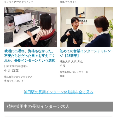
エンジニア/プログラミング
事務/アシスタント
就活に出遅れ、資格もなかった。
初めての営業インターンチャレン
不安だらけだった日々を変えてく
ジ【28新卒】
れた、長期インターンという選択
法政大学 大学1年生
Y.N
日本大学 既卒(学部)
中井 双葉
株式会社レバレッジベース
営業
株式会社アカウンタックス
事務/アシスタント
神田駅の長期インターン体験談を全て見る
積極採用中の長期インターン求人