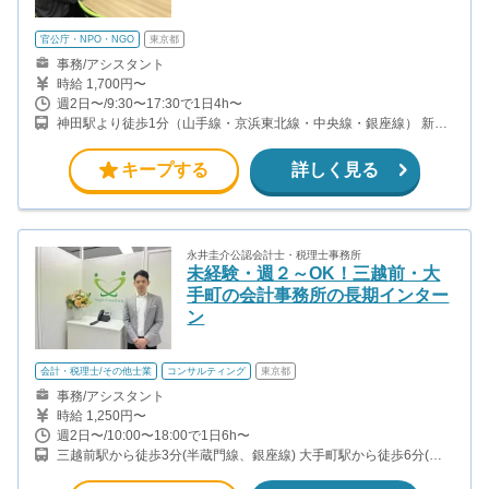
官公庁・NPO・NGO
東京都
事務/アシスタント
時給 1,700円〜
週2日〜/9:30〜17:30で1日4h〜
神田駅より徒歩1分（山手線・京浜東北線・中央線・銀座線） 新日
本橋駅より徒歩5分（総武線） 三越前駅より徒歩5分（銀座線・半
蔵門線）
キープする
詳しく見る
永井圭介公認会計士・税理士事務所
未経験・週２～OK！三越前・大
手町の会計事務所の長期インター
ン
会計・税理士/その他士業
コンサルティング
東京都
事務/アシスタント
時給 1,250円〜
週2日〜/10:00〜18:00で1日6h〜
三越前駅から徒歩3分(半蔵門線、銀座線) 大手町駅から徒歩6分(千
代田線、半蔵門線、東西線、丸ノ内線 ほか) 新日本橋駅から徒歩5
分(総武線) 神田駅から徒歩6分(山手線、中央線、京浜東北線、銀座