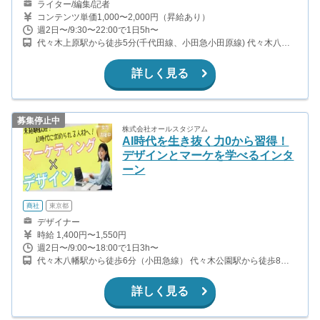
ライター/編集/記者
コンテンツ単価1,000〜2,000円（昇給あり）
週2日〜/9:30〜22:00で1日5h〜
代々木上原駅から徒歩5分(千代田線、小田急小田原線) 代々木八幡
駅から徒歩9分(小田急小田原線) 代々木公園駅から徒歩10分(千代田
線)
詳しく見る
募集停止中
株式会社オールスタジアム
AI時代を生き抜く力0から習得！
デザインとマーケを学べるインタ
ーン
商社
東京都
デザイナー
時給 1,400円〜1,550円
週2日〜/9:00〜18:00で1日3h〜
代々木八幡駅から徒歩6分（小田急線） 代々木公園駅から徒歩8分
（千代田線）
詳しく見る