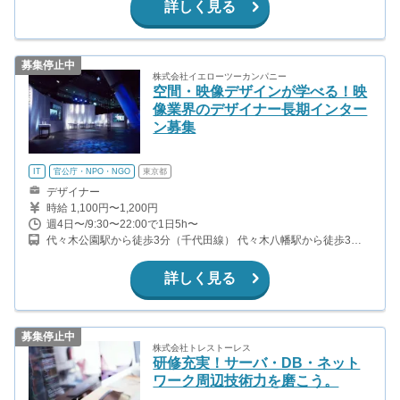
詳しく見る
募集停止中
株式会社イエローツーカンパニー
空間・映像デザインが学べる！映
像業界のデザイナー長期インター
ン募集
IT
官公庁・NPO・NGO
東京都
デザイナー
時給 1,100円〜1,200円
週4日〜/9:30〜22:00で1日5h〜
代々木公園駅から徒歩3分（千代田線） 代々木八幡駅から徒歩3分
（小田原線） 代々木上原駅から徒歩13分（小田原線、千代田線）
詳しく見る
募集停止中
株式会社トレストーレス
研修充実！サーバ・DB・ネット
ワーク周辺技術力を磨こう。