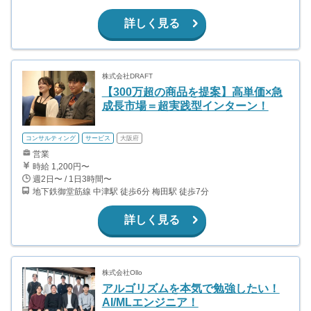
詳しく見る
株式会社DRAFT
【300万超の商品を提案】高単価×急
成長市場＝超実践型インターン！
コンサルティング
サービス
大阪府
営業
時給 1,200円〜
週2日〜 / 1日3時間〜
地下鉄御堂筋線 中津駅 徒歩6分 梅田駅 徒歩7分
詳しく見る
株式会社Ollo
アルゴリズムを本気で勉強したい！
AI/MLエンジニア！