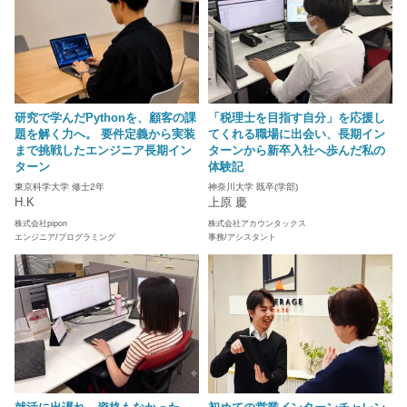
研究で学んだPythonを、顧客の課
「税理士を目指す自分」を応援し
題を解く力へ。 要件定義から実装
てくれる職場に出会い、長期イン
まで挑戦したエンジニア長期イン
ターンから新卒入社へ歩んだ私の
ターン
体験記
東京科学大学 修士2年
神奈川大学 既卒(学部)
H.K
上原 慶
株式会社pipon
株式会社アカウンタックス
エンジニア/プログラミング
事務/アシスタント