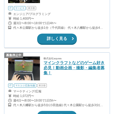
IT
サービス
東京都
エンジニア/プログラミング
時給 1,400円〜
週3日〜/8:00〜18:00で1日4h〜
代々木公園駅から徒歩1分（千代田線） 代々木八幡駅から徒歩4分
（小田急線）
詳しく見る
募集停止中
株式会社aquwa
マインクラフトなどのゲーム好き
必見！動画企画・撮影・編集者募
集！
IT
マスコミ/広告/出版
東京都
マーケティング/広報
時給 1,072円〜
週4日〜/8:00〜19:00で1日5h〜
代々木八幡駅から徒歩5分(小田急線) 代々木公園駅から徒歩3分(千
代田線)