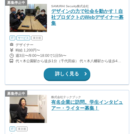
募集停止中
SAMURAI Security株式会社
デザインの力で社会を動かす！自
社プロダクトのWebデザイナー募
集
IT
サービス
東京都
デザイナー
時給 1,200円〜
週3日〜/9:00〜18:00で1日5h〜
代々木公園駅から徒歩1分（千代田線） 代々木八幡駅から徒歩4分
（小田急線）
詳しく見る
募集停止中
株式会社テックブック
有名企業に訪問。学生インタビュ
アー・ライター募集！
IT
東京都