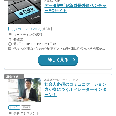
株式会社B4F
データ解析＠急成長外資ベンチャ
ーECサイト
IT
アパレル/ファッション
東京都
マーケティング/広報
要確認
週2日〜/10:00〜19:00で1日4h〜
代々木公園駅から徒歩4分(東京メトロ千代田線) 代々木八幡駅から
徒歩5分(小田急小田原線)
詳しく見る
募集停止中
株式会社テレマートジャパン
社会人必須のコミュニケーション
力が身につくオペレーターインタ
ーン！
サービス
東京都
事務/アシスタント