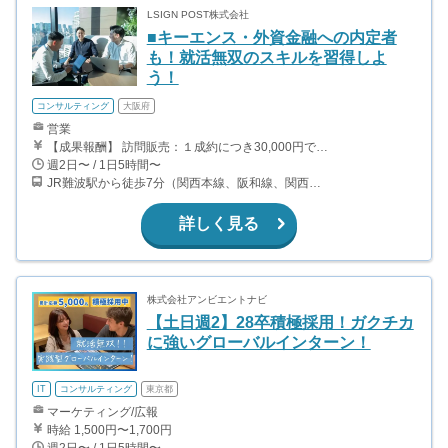
LSIGN POST株式会社
■キーエンス・外資金融への内定者
も！就活無双のスキルを習得しよ
う！
コンサルティング
大阪府
営業
【成果報酬】 訪問販売：１成約につき30,000円です。 例えば、光インターネットの成約であれば、平均的に2.5日で1件の契約が見込めます。（12,000円/1日6時間稼働） ＜月収例＞月に100万以上稼ぐ方もいます！ ・月5件成約：150,000円 ・月15件成約：450,000円 ・月30成約：900,000円➕マネジメントインセンティブ300,000円 合計1,200,000円 時給換算で2,000円程度が、平均的なインターン生の報酬となっています。
週2日〜 / 1日5時間〜
JR難波駅から徒歩7分（関西本線、阪和線、関西空港線） 大阪難波駅から徒歩13分（近鉄奈良線、阪神なんば線） 桜川駅から徒歩4分（大阪メトロ千日前線、阪神なんば線）
詳しく見る
株式会社アンビエントナビ
【土日週2】28卒積極採用！ガクチカ
に強いグローバルインターン！
IT
コンサルティング
東京都
マーケティング/広報
時給 1,500円〜1,700円
週2日〜 / 1日5時間〜