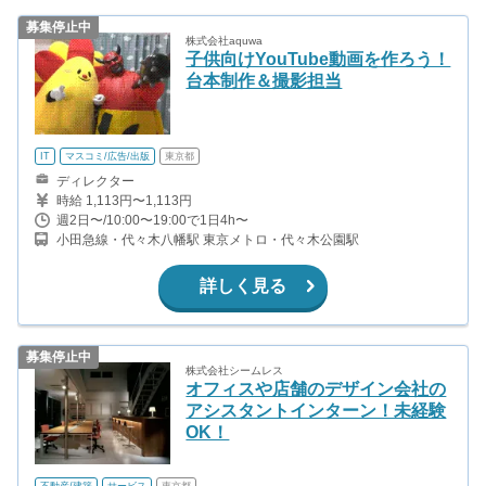
募集停止中
株式会社aquwa
子供向けYouTube動画を作ろう！
台本制作＆撮影担当
IT
マスコミ/広告/出版
東京都
ディレクター
時給 1,113円〜1,113円
週2日〜/10:00〜19:00で1日4h〜
小田急線・代々木八幡駅 東京メトロ・代々木公園駅
詳しく見る
募集停止中
株式会社シームレス
オフィスや店舗のデザイン会社の
アシスタントインターン！未経験
OK！
不動産/建築
サービス
東京都