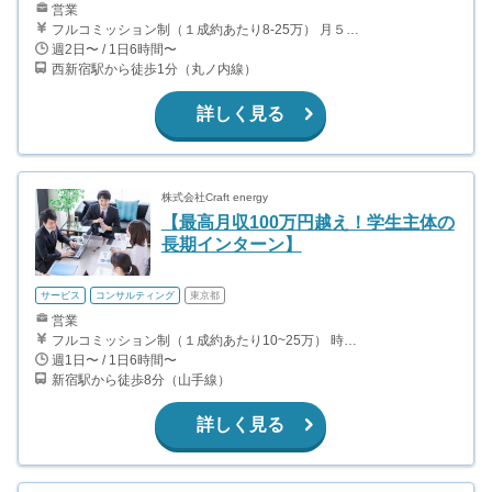
営業
フルコミッション制（１成約あたり8-25万） 月５０万以上稼ぐインターン生も多数います！ ■収入例 ○入社１ヶ月目（明治大学2年生） 役職：アポインター 月間１契約×８万円＝８万円 ＋交通費 ○入社３ヶ月目（東京大学２年生） 役職：アポインター（ランク：ブロンズ） 月間３契約×10万円＝30万円 ＋交通費 ○入社６ヶ月目（早稲田大学３年生） 役職：アポインター（ランク：シルバー） 月間５契約×12万円＝60万円 ＋交通費 ○入社15ヶ月目（慶應大学３年生） 役職：クローザー 月間３契約×25万＝75万円 ＋交通費
週2日〜 / 1日6時間〜
西新宿駅から徒歩1分（丸ノ内線）
詳しく見る
株式会社Craft energy
【最高月収100万円越え！学生主体の
長期インターン】
サービス
コンサルティング
東京都
営業
フルコミッション制（１成約あたり10~25万） 時給換算で（2000円〜2500円）程度が目安となります。 月100万を稼ぐ学生多数在籍しています。 ■収入例 〇入社1か月目（早稲田大学2年生） 役職：アポインター 月間1契約×10万円＝10万円 ＋交通費 〇入社3か月目（明治大学2年生） 役職：アポインター 月間2契約×13万円＝26万円 ＋交通費 〇入社6か月目（慶應義塾大学3年生） 役職：アポインター 月間5契約×15万円＝75万円 ＋交通費 〇入社15か月目（東京大学3年生） 役職：クローザー 月間3契約×25万=75万円 ＋交通費 交通費支給あり
週1日〜 / 1日6時間〜
新宿駅から徒歩8分（山手線）
詳しく見る