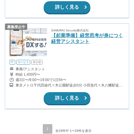
線)
詳しく見る
募集停止中
SAMURAI Security株式会社
【起業準備】経営思考が身につく
経営アシスタント
IT
サービス
東京都
事務/アシスタント
時給 1,400円〜
週3日〜/9:00〜19:00で1日5h〜
東京メトロ千代田線代々木公園駅徒歩0分 小田急代々木八幡駅徒歩
3分
詳しく見る
1
全24件中 1〜24件を表示