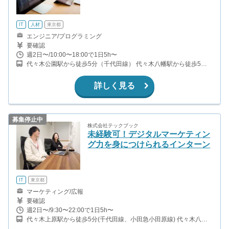
IT
人材
東京都
エンジニア/プログラミング
要確認
週2日〜/10:00〜18:00で1日5h〜
代々木公園駅から徒歩5分（千代田線） 代々木八幡駅から徒歩5分
（小田急線） ※2週間の研修終了後は、池袋オフィスに勤務してい
ただく予定です。
詳しく見る
募集停止中
株式会社テックブック
未経験可！デジタルマーケティン
グ力を身につけられるインターン
IT
東京都
マーケティング/広報
要確認
週2日〜/9:30〜22:00で1日5h〜
代々木上原駅から徒歩5分(千代田線、小田急小田原線) 代々木八幡
駅から徒歩9分(小田急小田原線) 代々木公園駅から徒歩10分(千代田