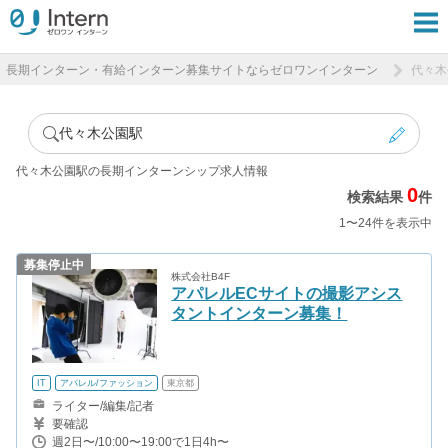
長期インターン・有給インターン募集サイトならゼロワンインターン
代々木
代々木公園駅
代々木公園駅の長期インターンシップ求人情報
0
検索結果
件
1〜24件を表示中
募集停止中
株式会社B4F
アパレルECサイトの撮影アシス
タントインターン募集！
IT
アパレル/ファッション
東京都
ライター/編集/記者
要確認
週2日〜/10:00〜19:00で1日4h〜