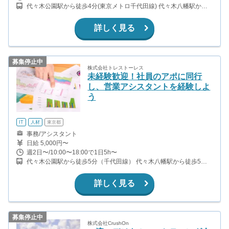
代々木公園駅から徒歩4分(東京メトロ千代田線) 代々木八幡駅から
徒歩5分(小田急小田原線)
詳しく見る
募集停止中
株式会社トレストーレス
未経験歓迎！社員のアポに同行
し、営業アシスタントを経験しよ
う
IT
人材
東京都
事務/アシスタント
日給 5,000円〜
週2日〜/10:00〜18:00で1日5h〜
代々木公園駅から徒歩5分（千代田線） 代々木八幡駅から徒歩5分
（小田急線）
詳しく見る
募集停止中
株式会社CrushOn