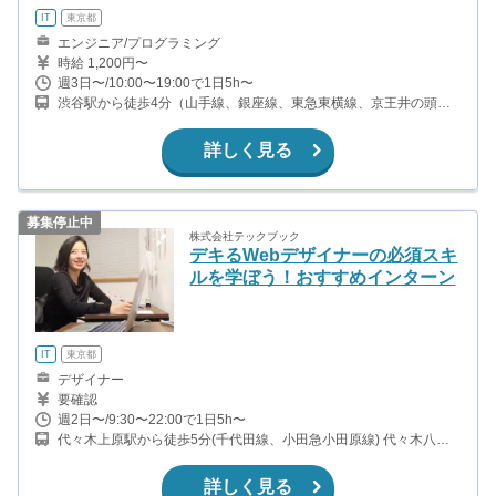
IT
東京都
エンジニア/プログラミング
時給 1,200円〜
週3日〜/10:00〜19:00で1日5h〜
渋谷駅から徒歩4分（山手線、銀座線、東急東横線、京王井の頭線
ほか） 神泉駅から徒歩9分（京王井の頭線） 代々木公園駅から徒歩
12分（千代田線） 明治神宮前駅から徒歩15分（副都心線、千代田
詳しく見る
線）
募集停止中
株式会社テックブック
デキるWebデザイナーの必須スキ
ルを学ぼう！おすすめインターン
IT
東京都
デザイナー
要確認
週2日〜/9:30〜22:00で1日5h〜
代々木上原駅から徒歩5分(千代田線、小田急小田原線) 代々木八幡
駅から徒歩9分(小田急小田原線) 代々木公園駅から徒歩10分(千代田
線)
詳しく見る