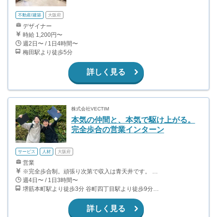
不動産/建築
大阪府
デザイナー
時給 1,200円〜
週2日〜 / 1日4時間〜
梅田駅より徒歩5分
詳しく見る
株式会社VECTIM
本気の仲間と、本気で駆け上がる。
完全歩合の営業インターン
サービス
人材
大阪府
営業
※完全歩合制。頑張り次第で収入は青天井です。 実際に月収100万円を達成している学生インターンも在籍しており、仲間と切磋琢磨しながら高い成果を出す文化が根付いています。 未経験からでも、社員・学生リーダーの研修と同行サポートがあるので、安心してチャレンジできます。
週4日〜 / 1日3時間〜
堺筋本町駅より徒歩3分 谷町四丁目駅より徒歩9分 本町駅より徒歩11分
詳しく見る