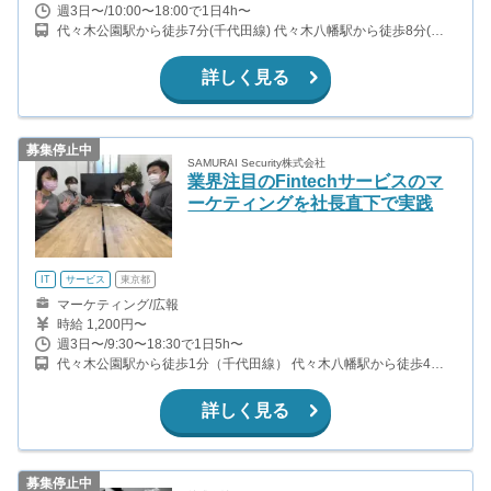
週3日〜/10:00〜18:00で1日4h〜
代々木公園駅から徒歩7分(千代田線) 代々木八幡駅から徒歩8分(小
田急小田原線) 渋谷駅から徒歩13分(JR山手線)
詳しく見る
募集停止中
SAMURAI Security株式会社
業界注目のFintechサービスのマ
ーケティングを社長直下で実践
IT
サービス
東京都
マーケティング/広報
時給 1,200円〜
週3日〜/9:30〜18:30で1日5h〜
代々木公園駅から徒歩1分（千代田線） 代々木八幡駅から徒歩4分
（小田急線）
詳しく見る
募集停止中