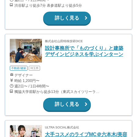
渋谷駅より徒歩7分 表参道駅より徒歩5分
詳しく見る
株式会社山田特殊技研DICE
設計事務所で「ものづくり」と建築
デザインビジネスを学ぶインターン
不動産/建築
埼玉県
デザイナー
時給 1,200円〜
週2日〜 / 1日4時間〜
獨協大学前駅から徒歩13分（東武スカイツリーライン、東武伊勢崎線、東武日光線、鬼怒川線）
詳しく見る
ULTRA SOCIAL株式会社
大手コスメのライブMC＠六本木/美容