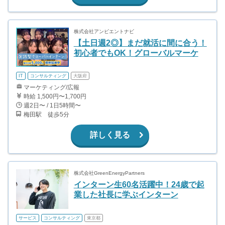
株式会社アンビエントナビ
【土日週2◎】まだ就活に間に合う！
初心者でもOK！グローバルマーケ
IT
コンサルティング
大阪府
マーケティング/広報
時給 1,500円〜1,700円
週2日〜 / 1日5時間〜
梅田駅 徒歩5分
詳しく見る
株式会社GreenEnergyPartners
インターン生60名活躍中！24歳で起
業した社長に学ぶインターン
サービス
コンサルティング
東京都