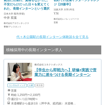
就活に出遅れ、資格もなかった。
初めての営業インターンチャレン
不安だらけだった日々を変えてく
ジ【28新卒】
れた、長期インターンという選択
法政大学 大学1年生
Y.N
日本大学 既卒(学部)
中井 双葉
株式会社レバレッジベース
営業
株式会社アカウンタックス
事務/アシスタント
代々木公園駅の長期インターン体験談を全て見る
積極採用中の長期インターン求人
株式会社コネクトボックス
【学生から即戦力へ】研修×実践で営
業力に差をつける長期インターン
コンサルティング
人材
東京都
営業
時給 1,250円〜2,100円
週2日〜 / 1日7時間〜
水道橋駅から徒歩1分（JR中央、総武線） 水道橋駅から徒歩6分（都営三田線）