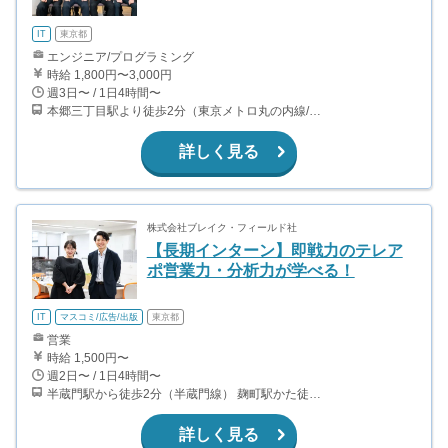
IT
東京都
エンジニア/プログラミング
時給 1,800円〜3,000円
週3日〜 / 1日4時間〜
本郷三丁目駅より徒歩2分（東京メトロ丸の内線/都営地下鉄大江戸線）
詳しく見る
株式会社ブレイク・フィールド社
【長期インターン】即戦力のテレア
ポ営業力・分析力が学べる！
IT
マスコミ/広告/出版
東京都
営業
時給 1,500円〜
週2日〜 / 1日4時間〜
半蔵門駅から徒歩2分（半蔵門線） 麹町駅かた徒歩10分（有楽町線）
詳しく見る