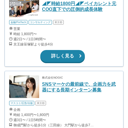
◢◤時給1800円◢◤ベイカレント元
COO直下での圧倒的成長体験
金融/FinTech
コンサルティング
東京都
営業
時給 1,800円〜
週2日〜 / 1日3時間〜
京王線笹塚駅より徒歩4分
詳しく見る
株式会社NOGIC
SNSマーケの最前線で、企画力を武
器にする長期インターン募集
マスコミ/広告/出版
東京都
企画
時給 1,400円〜1,800円
週3日〜 / 1日5時間〜
御成門駅から徒歩1分（三田線） 大門駅から徒歩7分（都営浅草線、都営大江戸線）