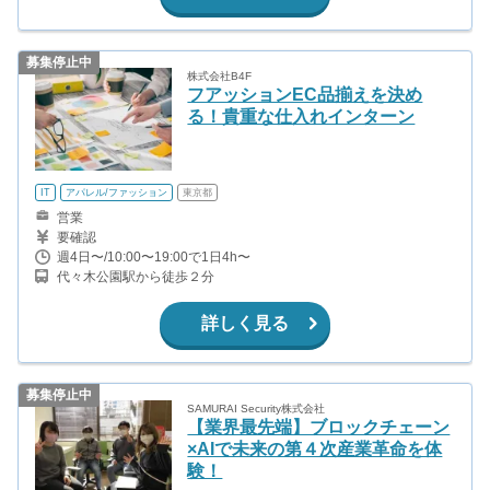
募集停止中
株式会社B4F
フアッションEC品揃えを決め
る！貴重な仕入れインターン
IT
アパレル/ファッション
東京都
営業
要確認
週4日〜/10:00〜19:00で1日4h〜
代々木公園駅から徒歩２分
詳しく見る
募集停止中
SAMURAI Security株式会社
【業界最先端】ブロックチェーン
×AIで未来の第４次産業革命を体
験！