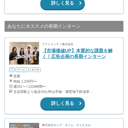
詳しく見る
あなたにオススメの長期インターン
アクトインディ株式会社
【市場価値UP】本質的な課題を解
く！広告企画の長期インターン
IT
サービス
東京都
営業
時給 1,230円〜
週3日〜 / 1日6時間〜
五反田駅より徒歩3分(JR山手線・都営地下鉄浅草線・東急電鉄池上線)
詳しく見る
株式会社ロング・タイム・キャピタル