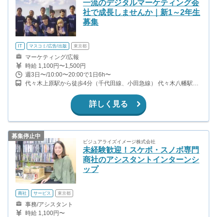
一流のデジタルマーケティング会
社で成長しませんか｜新1～2年生
募集
IT
マスコミ/広告/出版
東京都
マーケティング/広報
時給 1,100円〜1,500円
週3日〜/10:00〜20:00で1日6h〜
代々木上原駅から徒歩4分（千代田線、小田急線） 代々木八幡駅か
ら徒歩7分（小田急線） 代々木公園駅から徒歩7分（千代田線）
詳しく見る
募集停止中
ビジュアライズイメージ株式会社
未経験歓迎！スケボ・スノボ専門
商社のアシスタントインターンシ
ップ
商社
サービス
東京都
事務/アシスタント
時給 1,100円〜