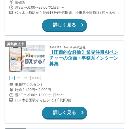
要確認
週3日〜/6:00〜23:00で1日3h〜
代々木上原駅から徒歩13分(千代田線、小田急小田原線) 代々木公園
駅から徒歩2分(千代田線) 代々木八幡駅から徒歩3分(小田急小田原
線)
詳しく見る
募集停止中
SAMURAI Security株式会社
【圧倒的な経験】業界注目AIベン
チャーの企画・事務系インターン
募集
IT
サービス
東京都
事務/アシスタント
時給 1,400円〜2,000円
週3日〜/9:00〜18:00で1日5h〜
代々木公園駅から徒歩0分(千代田線)
詳しく見る