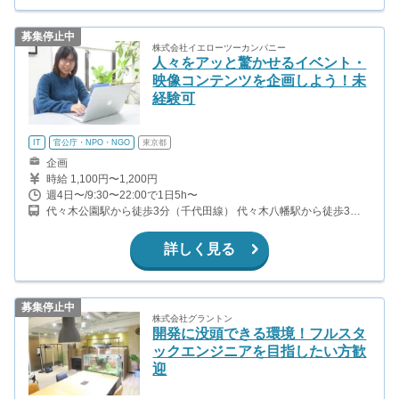
募集停止中
株式会社イエローツーカンパニー
人々をアッと驚かせるイベント・
映像コンテンツを企画しよう！未
経験可
IT
官公庁・NPO・NGO
東京都
企画
時給 1,100円〜1,200円
週4日〜/9:30〜22:00で1日5h〜
代々木公園駅から徒歩3分（千代田線） 代々木八幡駅から徒歩3分
（小田原線） 代々木上原駅から徒歩13分（小田原線、千代田線）
詳しく見る
募集停止中
株式会社グラントン
開発に没頭できる環境！フルスタ
ックエンジニアを目指したい方歓
迎