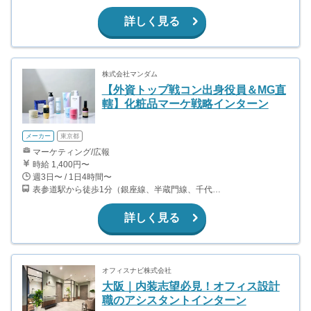
詳しく見る
株式会社マンダム
【外資トップ戦コン出身役員＆MG直
轄】化粧品マーケ戦略インターン
メーカー
東京都
マーケティング/広報
時給 1,400円〜
週3日〜 / 1日4時間〜
表参道駅から徒歩1分（銀座線、半蔵門線、千代田線）
詳しく見る
オフィスナビ株式会社
大阪｜内装志望必見！オフィス設計
職のアシスタントインターン