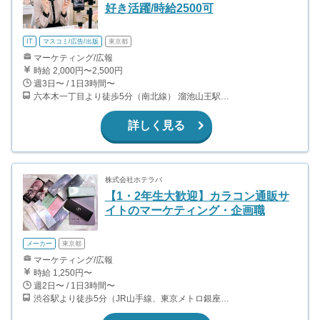
好き活躍/時給2500可
IT
マスコミ/広告/出版
東京都
マーケティング/広報
時給 2,000円〜2,500円
週3日〜 / 1日3時間〜
六本木一丁目より徒歩5分（南北線） 溜池山王駅より徒歩10分（銀座線） 六本木駅より徒歩12分（日比谷線）
詳しく見る
株式会社ホテラバ
【1・2年生大歓迎】カラコン通販サ
イトのマーケティング・企画職
メーカー
東京都
マーケティング/広報
時給 1,250円〜
週2日〜 / 1日3時間〜
渋谷駅より徒歩5分（JR山手線、東京メトロ銀座・半蔵門・副都心線）